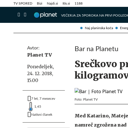
Info in obvestila
Tehnik
TV SPORED
Bizi
Najdi.si
Itis.si
1188
VEČERJA ZA 5
POROKA NA PRVI POGLED
Naj planinska koča
Energ
Avtor:
Bar na Planetu
Planet TV
Srečkovo pr
Ponedeljek,
kilogramov
24. 12. 2018,
15.00
7 let, 7 mesecev
Foto: Planet TV
1,45
Natisni članek
Med Katarino, Matejem
namreč zgrožena nad t