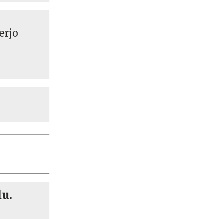
erjo
lu.