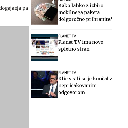
Kako lahko z izbiro
dogajanja pa
mobilnega paketa
dolgoročno prihranite?
PLANET TV
Planet TV ima novo
spletno stran
PLANET TV
Klic v sili se je končal z
nepričakovanim
odgovorom