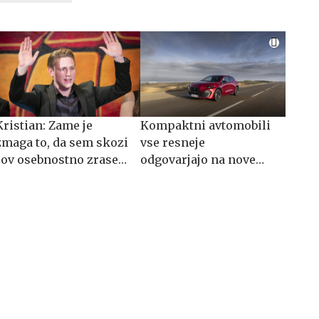
Kristian: Zame je
Kompaktni avtomobili
zmaga to, da sem skozi
vse resneje
šov osebnostno zrasel
odgovarjajo na nove
#video
navade kupcev