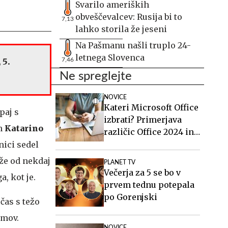
Svarilo ameriških
obveščevalcev: Rusija bi to
7,13
lahko storila že jeseni
Na Pašmanu našli truplo 24-
letnega Slovenca
7,46
 5.
Ne spreglejte
NOVICE
Kateri Microsoft Office
paj s
izbrati? Primerjava
in
Katarino
različic Office 2024 in
Office 2021.
nici sedel
 že od nekdaj
PLANET TV
Večerja za 5 se bo v
a, kot je.
prvem tednu potepala
po Gorenjski
čas s težo
amov.
NOVICE