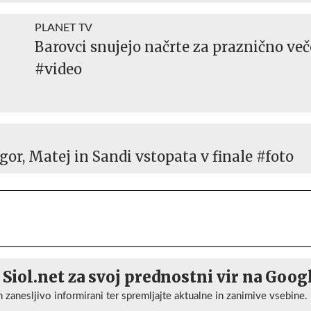
PLANET TV
Barovci snujejo načrte za praznično več
#video
or, Matej in Sandi vstopata v finale #foto
 Siol.net za svoj prednostni vir na Goog
n zanesljivo informirani ter spremljajte aktualne in zanimive vsebine.