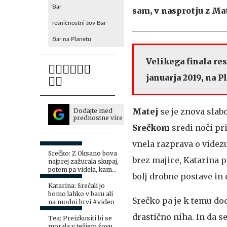
Bar
sam, v nasprotju z Ma
resničnostni šov Bar
Bar na Planetu
Velikega finala re
januarja 2019, na P
Matej
se je znova slab
Dodajte med
prednostne vire
Srečkom
sredi noči pr
vnela razprava o videzu
Srečko: Z Oksano bova
brez majice, Katarina pa
najprej zažurala skupaj,
potem pa videla, kam
bolj drobne postave in d
stvari peljejo naprej
#video
Katarina: Srečali jo
bomo lahko v baru ali
Srečko pa je k temu dod
na modni brvi #video
drastično niha. In da se
Tea: Preizkusiti bi se
morala v težjem šovu