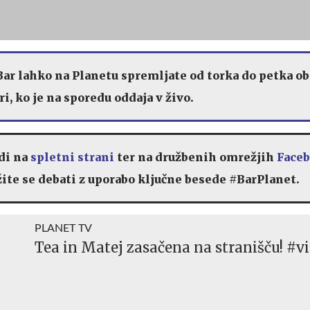
ar lahko na Planetu spremljate od torka do petka ob 
ri, ko je na sporedu oddaja v živo.
di na
spletni strani
ter na družbenih omrežjih
Face
žite se debati z uporabo ključne besede #BarPlanet.
PLANET TV
Tea in Matej zasačena na stranišču! #v