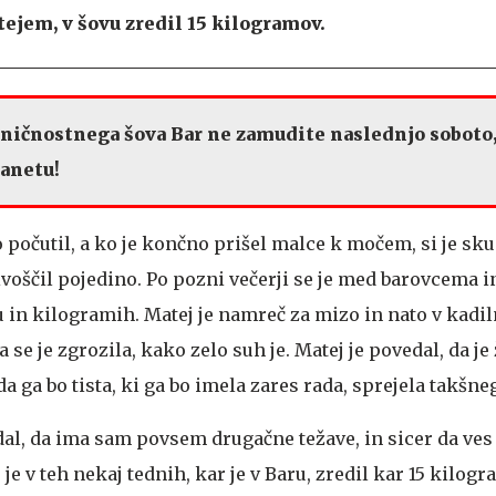
tejem, v šovu zredil 15 kilogramov.
sničnostnega šova Bar ne zamudite naslednjo soboto,
lanetu!
o počutil, a ko je končno prišel malce k močem, si je sku
ivoščil pojedino. Po pozni večerji se je med barovcema 
 in kilogramih. Matej je namreč za mizo in nato v kadil
 se je zgrozila, kako zelo suh je. Matej je povedal, da je
a ga bo tista, ki ga bo imela zares rada, sprejela takšneg
al, da ima sam povsem drugačne težave, in sicer da ves 
 je v teh nekaj tednih, kar je v Baru, zredil kar 15 kilogr