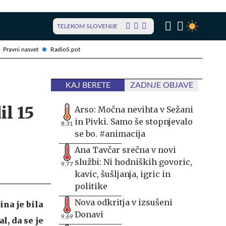
TELEKOM SLOVENIJE
Pravni nasvet
RadioS.pot
KAJ BERETE
ZADNJE OBJAVE
il 15
Arso: Močna nevihta v Sežani
in Pivki. Samo še stopnjevalo
8,31
se bo. #animacija
Ana Tavčar srečna v novi
službi: Ni hodniških govoric,
9,77
kavic, šušljanja, igric in
politike
Nova odkritja v izsušeni
na je bila
Donavi
9,69
l, da se je