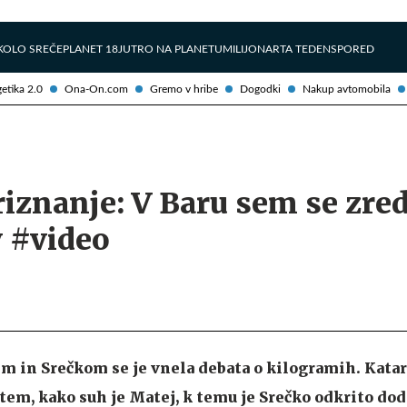
Želite prejemati e-novice?
Uživajmo pametno
KOLO SREČE
PLANET 18
JUTRO NA PLANETU
MILIJONAR
TA TEDEN
SPORED
etika 2.0
Ona-On.com
Gremo v hribe
Dogodki
Nakup avtomobila
iznanje: V Baru sem se zred
 #video
 in Srečkom se je vnela debata o kilogramih. Katari
em, kako suh je Matej, k temu je Srečko odkrito doda