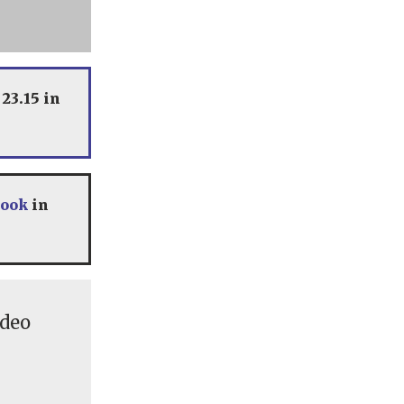
23.15 in
book
in
ideo