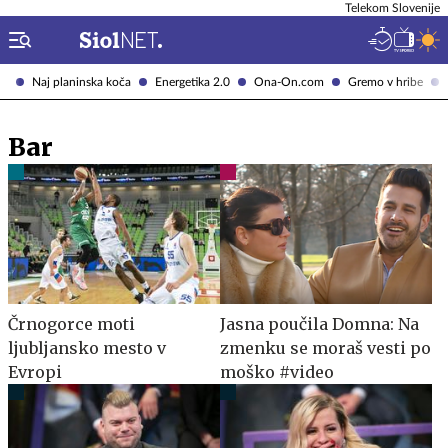
Telekom Slovenije
Naj planinska koča
Energetika 2.0
Ona-On.com
Gremo v hribe
Bar
Črnogorce moti
Jasna poučila Domna: Na
ljubljansko mesto v
zmenku se moraš vesti po
Evropi
moško #video