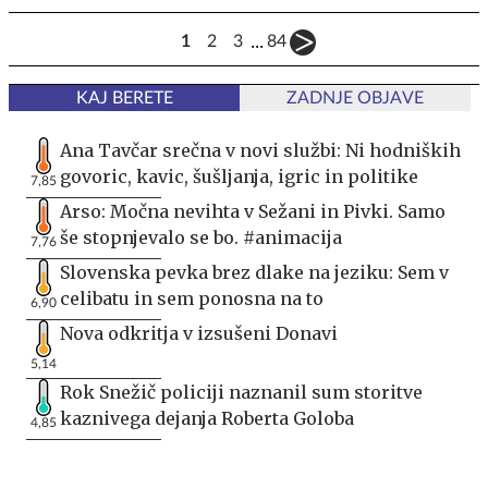
...
1
2
3
84
KAJ BERETE
ZADNJE OBJAVE
Ana Tavčar srečna v novi službi: Ni hodniških
govoric, kavic, šušljanja, igric in politike
7,85
Arso: Močna nevihta v Sežani in Pivki. Samo
še stopnjevalo se bo. #animacija
7,76
Slovenska pevka brez dlake na jeziku: Sem v
celibatu in sem ponosna na to
6,90
Nova odkritja v izsušeni Donavi
5,14
Rok Snežič policiji naznanil sum storitve
kaznivega dejanja Roberta Goloba
4,85