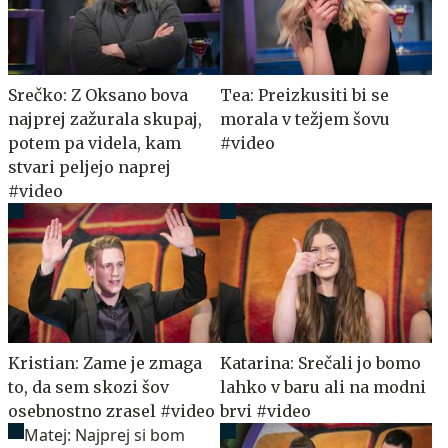
Srečko: Z Oksano bova
Tea: Preizkusiti bi se
najprej zažurala skupaj,
morala v težjem šovu
potem pa videla, kam
#video
stvari peljejo naprej
#video
Kristian: Zame je zmaga
Katarina: Srečali jo bomo
to, da sem skozi šov
lahko v baru ali na modni
osebnostno zrasel #video
brvi #video