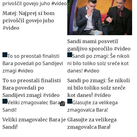
Matej: Najprej si bom
privoščil govejo juho
#video
Sandi mami posvetil
ganljivo sporočilo #video
To so preostali finalisti
Sandi po zmagi: Še nikoli
Bara povedali po
ni bilo toliko solz sreče
Sandijevi zmagi #video
kot danes! #video
Veliki zmagovalec Bara je
Glasujte za velikega
Sandi!
zmagovalca Bara!