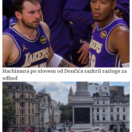
Hachimura po slovesu od Dončića razkril razloge za
odhod