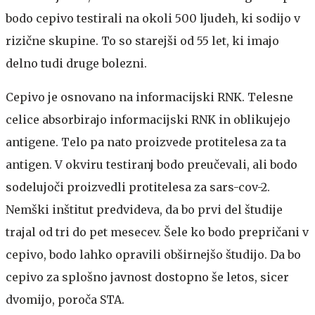
bodo cepivo testirali na okoli 500 ljudeh, ki sodijo v
rizične skupine. To so starejši od 55 let, ki imajo
delno tudi druge bolezni.
Cepivo je osnovano na informacijski RNK. Telesne
celice absorbirajo informacijski RNK in oblikujejo
antigene. Telo pa nato proizvede protitelesa za ta
antigen. V okviru testiranj bodo preučevali, ali bodo
sodelujoči proizvedli protitelesa za sars-cov-2.
Nemški inštitut predvideva, da bo prvi del študije
trajal od tri do pet mesecev. Šele ko bodo prepričani v
cepivo, bodo lahko opravili obširnejšo študijo. Da bo
cepivo za splošno javnost dostopno še letos, sicer
dvomijo, poroča STA.