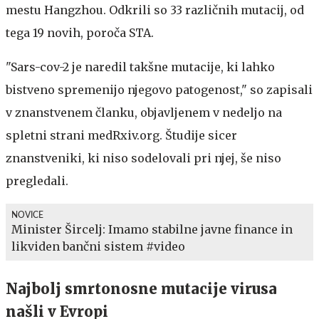
mestu Hangzhou. Odkrili so 33 različnih mutacij, od
tega 19 novih, poroča STA.
"Sars-cov-2 je naredil takšne mutacije, ki lahko
bistveno spremenijo njegovo patogenost," so zapisali
v znanstvenem članku, objavljenem v nedeljo na
spletni strani medRxiv.org. Študije sicer
znanstveniki, ki niso sodelovali pri njej, še niso
pregledali.
NOVICE
Minister Šircelj: Imamo stabilne javne finance in
likviden bančni sistem #video
Najbolj smrtonosne mutacije virusa
našli v Evropi