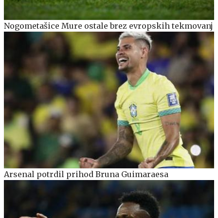
Nogometašice Mure ostale brez evropskih tekmovanj
Arsenal potrdil prihod Bruna Guimaraesa