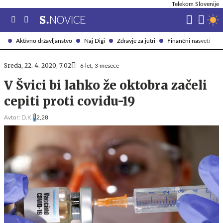
Telekom Slovenije
Aktivno državljanstvo
Naj Digi
Zdravje za jutri
Finančni nasveti
Sreda, 22. 4. 2020, 7.02
6 let, 3 mesece
V Švici bi lahko že oktobra začeli
cepiti proti covidu-19
Avtor:
D.K.
2,28