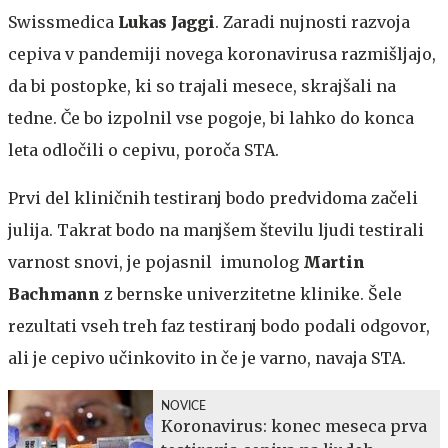
Swissmedica
Lukas Jaggi
. Zaradi nujnosti razvoja
cepiva v pandemiji novega koronavirusa razmišljajo,
da bi postopke, ki so trajali mesece, skrajšali na
tedne. Če bo izpolnil vse pogoje, bi lahko do konca
leta odločili o cepivu, poroča STA.
Prvi del kliničnih testiranj bodo predvidoma začeli
julija. Takrat bodo na manjšem številu ljudi testirali
varnost snovi, je pojasnil imunolog
Martin
Bachmann
z bernske univerzitetne klinike. Šele
rezultati vseh treh faz testiranj bodo podali odgovor,
ali je cepivo učinkovito in če je varno, navaja STA.
NOVICE
Koronavirus: konec meseca prva