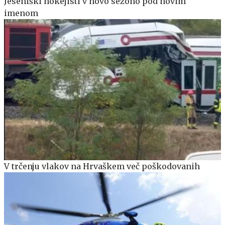
Jeseniški hokejisti v novo sezono pod novim
imenom
V trčenju vlakov na Hrvaškem več poškodovanih