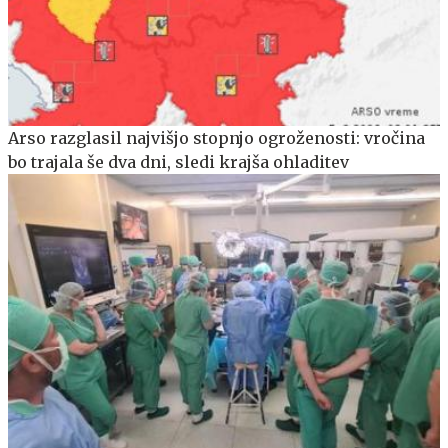
Arso razglasil najvišjo stopnjo ogroženosti: vročina
bo trajala še dva dni, sledi krajša ohladitev