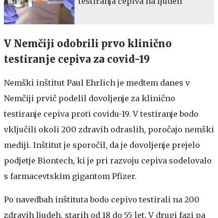
testiranja cepiva na ljudeh
V Nemčiji odobrili prvo klinično
testiranje cepiva za covid-19
Nemški inštitut Paul Ehrlich je medtem danes v
Nemčiji prvič podelil dovoljenje za klinično
testiranje cepiva proti covidu-19. V testiranje bodo
vključili okoli 200 zdravih odraslih, poročajo nemški
mediji. Inštitut je sporočil, da je dovoljenje prejelo
podjetje Biontech, ki je pri razvoju cepiva sodelovalo
s farmacevtskim gigantom Pfizer.
Po navedbah inštituta bodo cepivo testirali na 200
zdravih ljudeh, starih od 18 do 55 let. V drugi fazi pa