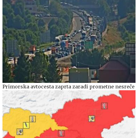
Primorska avtocesta zaprta zaradi prometne nesreče