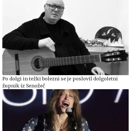
Po dolgi in težki bolezni se je poslovil dolgoletni
župnik iz Senožeč