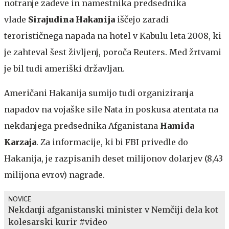
notranje zadeve in namestnika predsednika
vlade
Sirajudina Hakanija
iščejo zaradi
terorističnega napada na hotel v Kabulu leta 2008, ki
je zahteval šest življenj, poroča Reuters. Med žrtvami
je bil tudi ameriški državljan.
Američani Hakanija sumijo tudi organiziranja
napadov na vojaške sile Nata in poskusa atentata na
nekdanjega predsednika Afganistana
Hamida
Karzaja
. Za informacije, ki bi FBI privedle do
Hakanija, je razpisanih deset milijonov dolarjev (8,43
milijona evrov) nagrade.
NOVICE
Nekdanji afganistanski minister v Nemčiji dela kot
kolesarski kurir #video