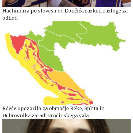
Hachimura po slovesu od Dončića razkril razloge za
odhod
Rdeče opozorilo za območje Reke, Splita in
Dubrovnika zaradi vročinskega vala