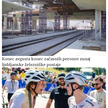
Konec avgusta konec začasnih peronov zunaj
ljubljanske železniške postaje