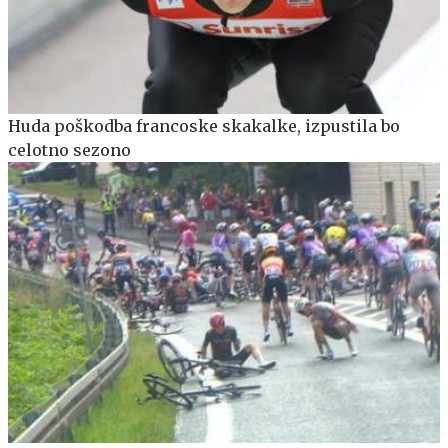
Huda poškodba francoske skakalke, izpustila bo
celotno sezono