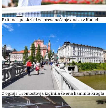
Britanec poskrbel za presenečenje dneva v Kanadi
Z ograje Tromostovja izginila še ena kamnita krogla