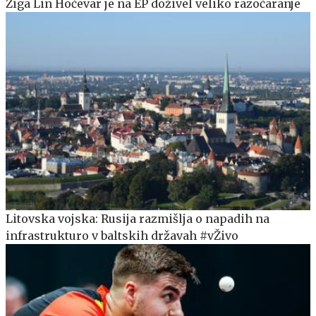
Žiga Lin Hočevar je na EP doživel veliko razočaranje
Litovska vojska: Rusija razmišlja o napadih na
infrastrukturo v baltskih državah #vŽivo