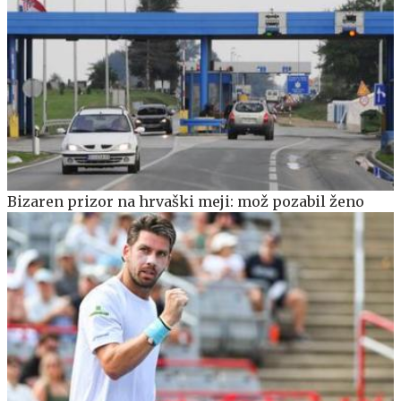
Bizaren prizor na hrvaški meji: mož pozabil ženo