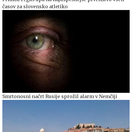
časov za slovensko atletiko
Smrtonosni načrt Rusije sprožil alarm v Nemčiji