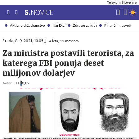
Telekom Slovenije
Aktivno državljanstvo
Naj Digi
Zdravje za jutri
Finančni nasveti
Sreda, 8. 9. 2021, 10.05
4 leta, 11 mesecev
Za ministra postavili terorista, za
katerega FBI ponuja deset
milijonov dolarjev
Avtor:
I. H.
0,89