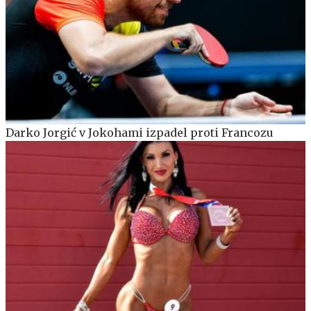
Darko Jorgić v Jokohami izpadel proti Francozu