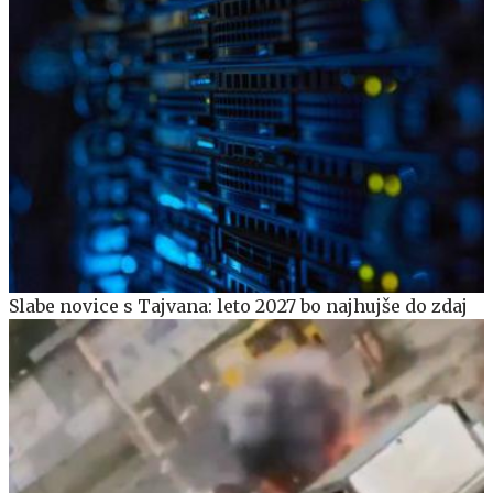
Slabe novice s Tajvana: leto 2027 bo najhujše do zdaj