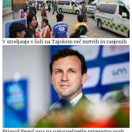
V streljanju v šoli na Tajskem več mrtvih in ranjenih
Primož Feguš upa na najuspešnejše prvenstvo vseh