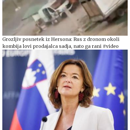
Grozljiv posnetek iz Hersona: Rus z dronom okoli
kombija lovi prodajalca sadja, nato ga rani #video