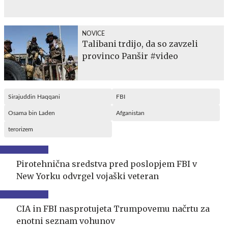
NOVICE
Talibani trdijo, da so zavzeli
provinco Panšir #video
Sirajuddin Haqqani
FBI
Osama bin Laden
Afganistan
terorizem
Pirotehnična sredstva pred poslopjem FBI v
New Yorku odvrgel vojaški veteran
CIA in FBI nasprotujeta Trumpovemu načrtu za
enotni seznam vohunov