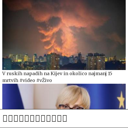
V ruskih napadih na Kijev in okolico najmanj 15
mrtvih #video #vŽivo