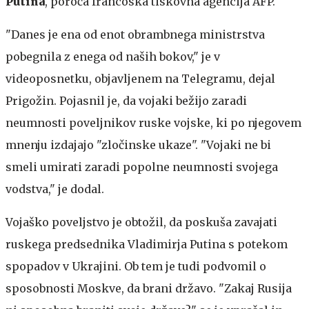
Putina
, poroča francoska tiskovna agencija AFP.
"Danes je ena od enot obrambnega ministrstva
pobegnila z enega od naših bokov," je v
videoposnetku, objavljenem na Telegramu, dejal
Prigožin. Pojasnil je, da vojaki bežijo zaradi
neumnosti poveljnikov ruske vojske, ki po njegovem
mnenju izdajajo "zločinske ukaze". "Vojaki ne bi
smeli umirati zaradi popolne neumnosti svojega
vodstva," je dodal.
Vojaško poveljstvo je obtožil, da poskuša zavajati
ruskega predsednika Vladimirja Putina s potekom
spopadov v Ukrajini. Ob tem je tudi podvomil o
sposobnosti Moskve, da brani državo. "Zakaj Rusija