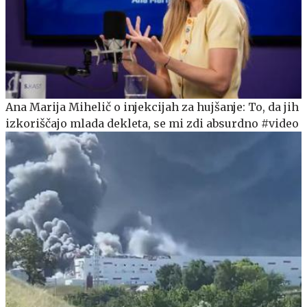
Ana Marija Mihelič o injekcijah za hujšanje: To, da jih
izkoriščajo mlada dekleta, se mi zdi absurdno #video