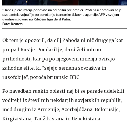
"Danes je civilizacija ponovno na odločilni prelomnici. Proti naši domovini se je
razplamtela vojna," je po poročanju francoske tiskovne agencije AFP v svojem
uvodnem govoru na Rdečem trgu dejal Putin.
Foto: Reuters
Ob tem je opozoril, da cilj Zahoda ni nič drugega kot
propad Rusije. Poudaril je, da si želi mirno
prihodnosti, kar pa po njegovem mnenju ovirajo
zahodne elite, ki "sejejo semena sovraštva in
rusofobije", poroča britanski BBC.
Po navedbah ruskih oblasti naj bi se parade udeležili
voditelji iz številnih nekdanjih sovjetskih republik,
med drugim iz Armenije, Azerbajdžana, Belorusije,
Kirgizistana, Tadžikistana in Uzbekistana.