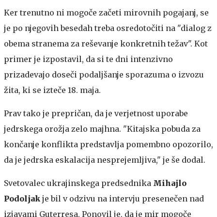
Ker trenutno ni mogoče začeti mirovnih pogajanj, se
je po njegovih besedah treba osredotočiti na "dialog z
obema stranema za reševanje konkretnih težav". Kot
primer je izpostavil, da si te dni intenzivno
prizadevajo doseči podaljšanje sporazuma o izvozu
žita, ki se izteče 18. maja.
Prav tako je prepričan, da je verjetnost uporabe
jedrskega orožja zelo majhna. "Kitajska pobuda za
končanje konflikta predstavlja pomembno opozorilo,
da je jedrska eskalacija nesprejemljiva," je še dodal.
Svetovalec ukrajinskega predsednika
Mihajlo
Podoljak
je bil v odzivu na intervju presenečen nad
izjavami Guterresa. Ponovil je, da je mir mogoče