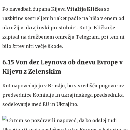
Po navedbah župana Kijeva
Vitalija Klička
so
razbitine sestreljenih raket padle na hišo v enem od
okrožij v ukrajinski prestolnici. Kot je Kličko še
zapisal na družbenem omrežju Telegram, pri tem ni
bilo žrtev niti večje škode.
6.15 Von der Leynova ob dnevu Evrope v
Kijevu z Zelenskim
Kot napovedujejo v Bruslju, bo v središču pogovorov
predsednice Komisije in ukrajinskega predsednika
sodelovanje med EU in Ukrajino.