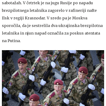
sabotažah. V četrtek je na jugu Rusije po napadu
brezpilotnega letalnika zagorelo v rafineriji nafte
Ilsk v regiji Krasnodar. V sredo pa je Moskva
sporočila, da je sestrelila dva ukrajinska brezpilotna
letalnika in njun napad označila za poskus atentata
na Putina.