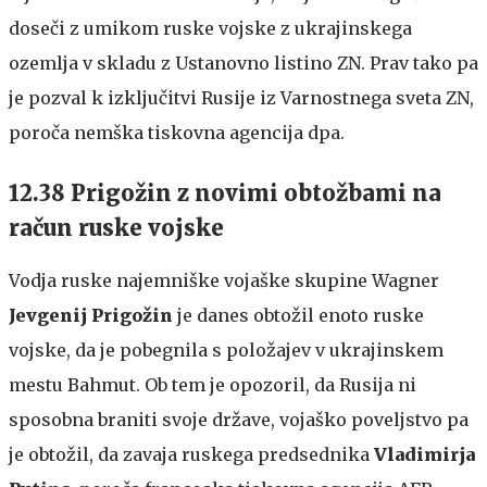
doseči z umikom ruske vojske z ukrajinskega
ozemlja v skladu z Ustanovno listino ZN. Prav tako pa
je pozval k izključitvi Rusije iz Varnostnega sveta ZN,
poroča nemška tiskovna agencija dpa.
12.38 Prigožin z novimi obtožbami na
račun ruske vojske
Vodja ruske najemniške vojaške skupine Wagner
Jevgenij Prigožin
je danes obtožil enoto ruske
vojske, da je pobegnila s položajev v ukrajinskem
mestu Bahmut. Ob tem je opozoril, da Rusija ni
sposobna braniti svoje države, vojaško poveljstvo pa
je obtožil, da zavaja ruskega predsednika
Vladimirja