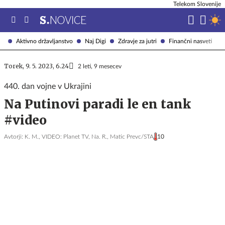
Telekom Slovenije
Aktivno državljanstvo
Naj Digi
Zdravje za jutri
Finančni nasveti
Torek, 9. 5. 2023, 6.24
2 leti, 9 mesecev
440. dan vojne v Ukrajini
Na Putinovi paradi le en tank
#video
Avtorji:
K. M.,
VIDEO: Planet TV,
Na. R.,
Matic Prevc/STA
10