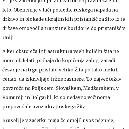
EU je v začetku junija lani carine odpravila za eno
leto. Obenem je v luči posledic ruskega napada na
državo in blokade ukrajinskih pristanišč za žito iz te
države omogočila tranzitne koridorje do pristanišč v
Uniji.
A ker obstoječa infrastruktura vseh količin žita ne
more obdelati, prihaja do kopičenja zalog, zaradi
česar je na trgu pristalo veliko žita po tako nizkih
cenah, da izkrivljajo tržne razmere. To največ težav
povzroča na Poljskem, Slovaškem, Madžarskem, v
Romuniji in Bolgariji, ki so nedavno večinoma
prepovedale uvoz ukrajinskega žita.
Bruselj je v začetku maja že omejil uvoz pšenice,