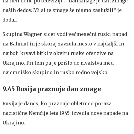
na tleh in ne po televiziji". "Dan zmage je dan zmage
naših dedov. Mi si te zmage še nismo zaslužili," je
dodal.
Skupina Wagner sicer vodi večmesečni ruski napad
na Bahmut in je skoraj zavzela mesto v najdaljši in
najbolj krvavi bitki v okviru ruske ofenzive na
Ukrajino. Pri tem pa je prišlo do rivalstva med
najemniško skupino in rusko redno vojsko.
9.45 Rusija praznuje dan zmage
Rusija je danes, ko praznuje obletnico poraza
nacistične Nemčije leta 1945, izvedla nove napade na
Ukrajino.