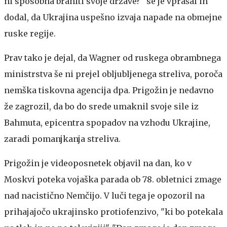
ni sposobna braniti svoje države?" se je vprašal in
dodal, da Ukrajina uspešno izvaja napade na obmejne
ruske regije.
Prav tako je dejal, da Wagner od ruskega obrambnega
ministrstva še ni prejel obljubljenega streliva, poroča
nemška tiskovna agencija dpa. Prigožin je nedavno
že zagrozil, da bo do srede umaknil svoje sile iz
Bahmuta, epicentra spopadov na vzhodu Ukrajine,
zaradi pomanjkanja streliva.
Prigožin je videoposnetek objavil na dan, ko v
Moskvi poteka vojaška parada ob 78. obletnici zmage
nad nacistično Nemčijo. V luči tega je opozoril na
prihajajočo ukrajinsko protiofenzivo, "ki bo potekala