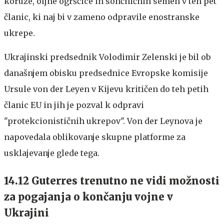
koruze, oljne ogrščice in sončničnih semen v teh pet
članic, ki naj bi v zameno odpravile enostranske
ukrepe.
Ukrajinski predsednik Volodimir Zelenski je bil ob
današnjem obisku predsednice Evropske komisije
Ursule von der Leyen v Kijevu kritičen do teh petih
članic EU in jih je pozval k odpravi
"protekcionističnih ukrepov". Von der Leynova je
napovedala oblikovanje skupne platforme za
usklajevanje glede tega.
14.12 Guterres trenutno ne vidi možnosti
za pogajanja o končanju vojne v
Ukrajini