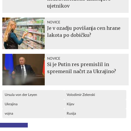
ujetnikov
NOVICE
Je v ozadju povišanja cen hrane
lakota po dobičku?
NOVICE
Si je Putin res premislil in
spremenil načrt za Ukrajino?
Ursula von der Leyen
Volodimir Zelenski
Ukrajina
Kijev
vojna
Rusija