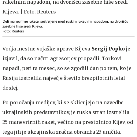
Deli manevrirne rakete, sestreljene med ruskim raketnim napadom, na dvorišču
zasebne hiše sredi Kijeva.
Foto: Reuters
Vodja mestne vojaške uprave Kijeva
Sergij Popko
je
izjavil, da so načrti agresorjev propadli. Torkovi
napadi, peti ta mesec, so se zgodili dan po tem, ko je
Rusija izstrelila največje število brezpilotnih letal
doslej.
Po poročanju medijev, ki se sklicujejo na navedbe
ukrajinskih predstavnikov, je ruska stran izstrelila
25 manevrirnih raket, večino na prestolnico Kijev, od
tega jih je ukrajinska zračna obramba 23 uničila.