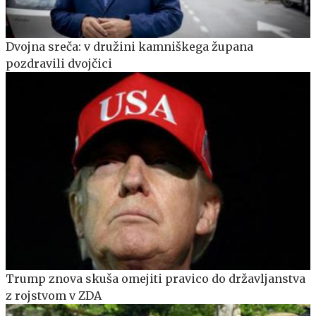
Dvojna sreča: v družini kamniškega župana
pozdravili dvojčici
Trump znova skuša omejiti pravico do državljanstva
z rojstvom v ZDA