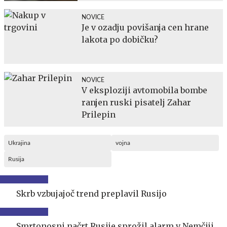
NOVICE
Je v ozadju povišanja cen hrane
lakota po dobičku?
NOVICE
V eksploziji avtomobila bombe
ranjen ruski pisatelj Zahar
Prilepin
Ukrajina
vojna
Rusija
Skrb vzbujajoč trend preplavil Rusijo
Smrtonosni načrt Rusije sprožil alarm v Nemčiji