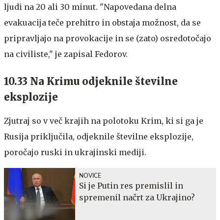
ljudi na 20 ali 30 minut. "Napovedana delna
evakuacija teče prehitro in obstaja možnost, da se
pripravljajo na provokacije in se (zato) osredotočajo
na civiliste," je zapisal Fedorov.
10.33 Na Krimu odjeknile številne
eksplozije
Zjutraj so v več krajih na polotoku Krim, ki si ga je
Rusija priključila, odjeknile številne eksplozije,
poročajo ruski in ukrajinski mediji.
NOVICE
Si je Putin res premislil in
spremenil načrt za Ukrajino?