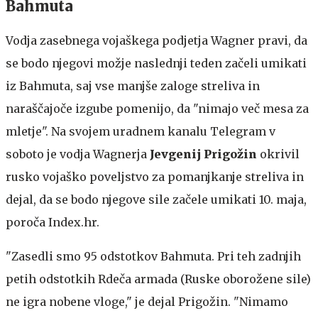
Bahmuta
Vodja zasebnega vojaškega podjetja Wagner pravi, da
se bodo njegovi možje naslednji teden začeli umikati
iz Bahmuta, saj vse manjše zaloge streliva in
naraščajoče izgube pomenijo, da "nimajo več mesa za
mletje". Na svojem uradnem kanalu Telegram v
soboto je vodja Wagnerja
Jevgenij Prigožin
okrivil
rusko vojaško poveljstvo za pomanjkanje streliva in
dejal, da se bodo njegove sile začele umikati 10. maja,
poroča Index.hr.
"Zasedli smo 95 odstotkov Bahmuta. Pri teh zadnjih
petih odstotkih Rdeča armada (Ruske oborožene sile)
ne igra nobene vloge," je dejal Prigožin. "Nimamo