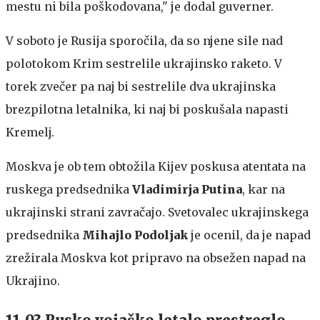
mestu ni bila poškodovana," je dodal guverner.
V soboto je Rusija sporočila, da so njene sile nad
polotokom Krim sestrelile ukrajinsko raketo. V
torek zvečer pa naj bi sestrelile dva ukrajinska
brezpilotna letalnika, ki naj bi poskušala napasti
Kremelj.
Moskva je ob tem obtožila Kijev poskusa atentata na
ruskega predsednika
Vladimirja Putina
, kar na
ukrajinski strani zavračajo. Svetovalec ukrajinskega
predsednika
Mihajlo Podoljak
je ocenil, da je napad
zrežirala Moskva kot pripravo na obsežen napad na
Ukrajino.