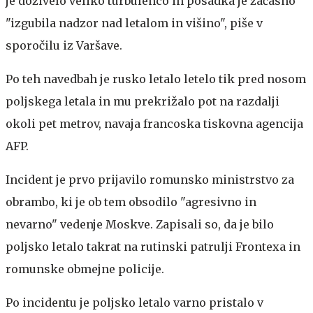
je doživelo veliko turbulenco in posadka je začasno
"izgubila nadzor nad letalom in višino", piše v
sporočilu iz Varšave.
Po teh navedbah je rusko letalo letelo tik pred nosom
poljskega letala in mu prekrižalo pot na razdalji
okoli pet metrov, navaja francoska tiskovna agencija
AFP.
Incident je prvo prijavilo romunsko ministrstvo za
obrambo, ki je ob tem obsodilo "agresivno in
nevarno" vedenje Moskve. Zapisali so, da je bilo
poljsko letalo takrat na rutinski patrulji Frontexa in
romunske obmejne policije.
Po incidentu je poljsko letalo varno pristalo v