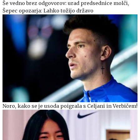
Še vedno brez odgovorov: urad predsednice molči,
Šepec opozarja: Lahko tožijo državo
Noro, kako se je usoda poigrala s Celjani in Verbičem!