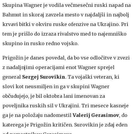
Skupina Wagner je vodila večmesečni ruski napad na
Bahmut in skoraj zavzela mesto v najdaljši in najbolj
krvavi bitki v okviru ruske ofenzive na Ukrajino. Pri
tem je prišlo do izraza rivalstvo med to najemniško
skupino in rusko redno vojsko.
Prigožin je danes povedal, da bo vse odločitve v zvezi
z nadaljnjimi operacijami enot Wagner sprejel
general
Sergej Surovikin
. Ta vojaški veteran, ki
slovi kot neusmiljen in ga v skupini Wagner
občudujejo, je bil oktobra lani imenovan za
poveljnika ruskih sil v Ukrajini. Tri mesece kasneje
ga je na položaju nadomestil
Valerij Gerasimov
, do
katerega je Prigožin kritičen. Surovikin je zdaj eden