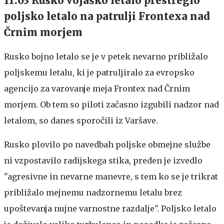
11.03 Rusko vojaško letalo prestreglo
poljsko letalo na patrulji Frontexa nad
Črnim morjem
Rusko bojno letalo se je v petek nevarno približalo
poljskemu letalu, ki je patruljiralo za evropsko
agencijo za varovanje meja Frontex nad Črnim
morjem. Ob tem so piloti začasno izgubili nadzor nad
letalom, so danes sporočili iz Varšave.
Rusko plovilo po navedbah poljske obmejne službe
ni vzpostavilo radijskega stika, preden je izvedlo
"agresivne in nevarne manevre, s tem ko se je trikrat
približalo mejnemu nadzornemu letalu brez
upoštevanja nujne varnostne razdalje". Poljsko letalo