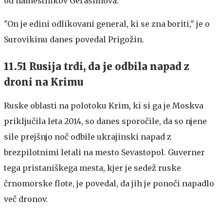
od namestnikov Gerasimova.
"On je edini odlikovani general, ki se zna boriti," je o
Surovikinu danes povedal Prigožin.
11.51 Rusija trdi, da je odbila napad z
droni na Krimu
Ruske oblasti na polotoku Krim, ki si ga je Moskva
priključila leta 2014, so danes sporočile, da so njene
sile prejšnjo noč odbile ukrajinski napad z
brezpilotnimi letali na mesto Sevastopol. Guverner
tega pristaniškega mesta, kjer je sedež ruske
črnomorske flote, je povedal, da jih je ponoči napadlo
več dronov.