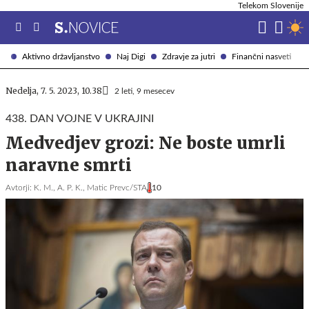
Telekom Slovenije
Aktivno državljanstvo
Naj Digi
Zdravje za jutri
Finančni nasveti
Nedelja, 7. 5. 2023, 10.38
2 leti, 9 mesecev
438. DAN VOJNE V UKRAJINI
Medvedjev grozi: Ne boste umrli
naravne smrti
Avtorji:
K. M.,
A. P. K.,
Matic Prevc/STA
10