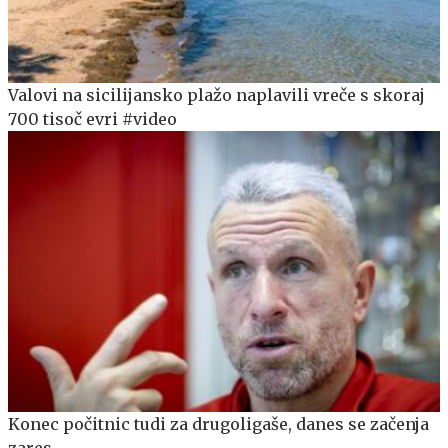
Valovi na sicilijansko plažo naplavili vreče s skoraj
700 tisoč evri #video
Konec počitnic tudi za drugoligaše, danes se začenja
zares