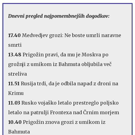
Dnevni pregled najpomembnejših dogodkov:
17.40
Medvedjev grozi: Ne boste umrli naravne
smrti
13.48
Prigožin pravi, da mu je Moskva po
grožnji z umikom iz Bahmuta obljubila več
streliva
11.51
Rusija trdi, da je odbila napad z droni na
Krimu
11.03
Rusko vojaško letalo prestreglo poljsko
letalo na patrulji Frontexa nad Črnim morjem
10.40
Prigožin znova grozi z umikom iz
Bahmuta