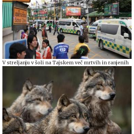
V streljanju v šoli na Tajskem več mrtvih in ranjenih