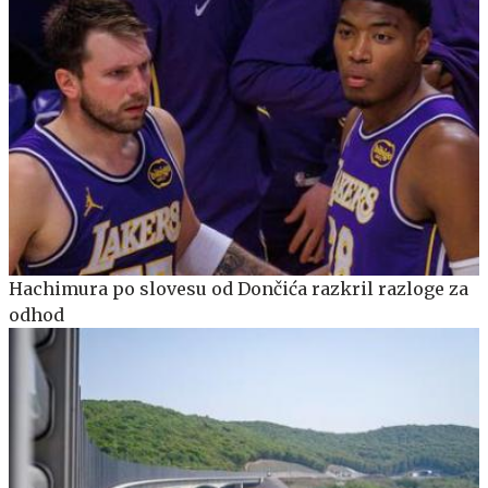
Hachimura po slovesu od Dončića razkril razloge za
odhod