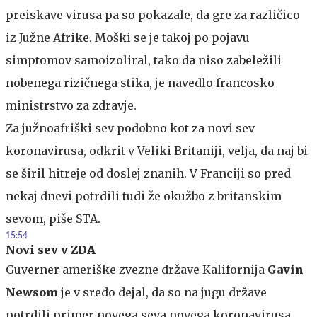
preiskave virusa pa so pokazale, da gre za različico
iz Južne Afrike. Moški se je takoj po pojavu
simptomov samoizoliral, tako da niso zabeležili
nobenega rizičnega stika, je navedlo francosko
ministrstvo za zdravje.
Za južnoafriški sev podobno kot za novi sev
koronavirusa, odkrit v Veliki Britaniji, velja, da naj bi
se širil hitreje od doslej znanih. V Franciji so pred
nekaj dnevi potrdili tudi že okužbo z britanskim
sevom, piše STA.
15:54
Novi sev v ZDA
Guverner ameriške zvezne države Kalifornija
Gavin
Newsom
je v sredo dejal, da so na jugu države
potrdili primer novega seva novega koronavirusa.