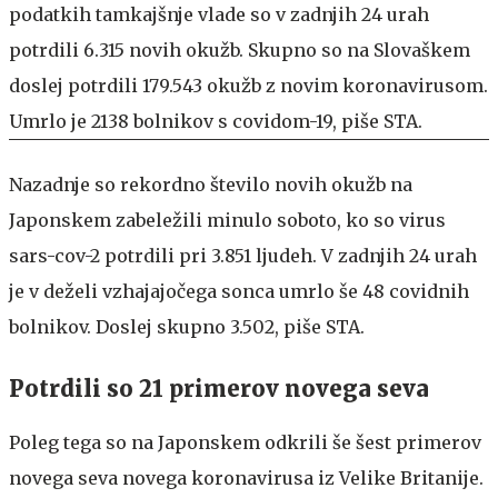
podatkih tamkajšnje vlade so v zadnjih 24 urah
potrdili 6.315 novih okužb. Skupno so na Slovaškem
doslej potrdili 179.543 okužb z novim koronavirusom.
Umrlo je 2138 bolnikov s covidom-19, piše STA.
Nazadnje so rekordno število novih okužb na
Japonskem zabeležili minulo soboto, ko so virus
sars-cov-2 potrdili pri 3.851 ljudeh. V zadnjih 24 urah
je v deželi vzhajajočega sonca umrlo še 48 covidnih
bolnikov. Doslej skupno 3.502, piše STA.
Potrdili so 21 primerov novega seva
Poleg tega so na Japonskem odkrili še šest primerov
novega seva novega koronavirusa iz Velike Britanije.