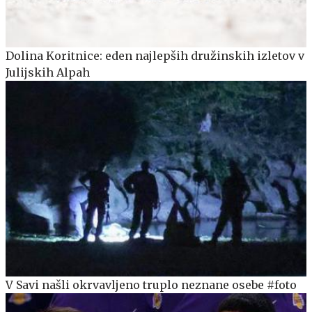
Dolina Koritnice: eden najlepših družinskih izletov v
Julijskih Alpah
V Savi našli okrvavljeno truplo neznane osebe #foto