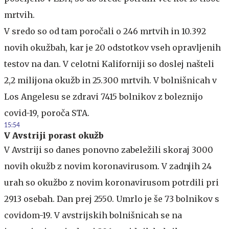
mrtvih.
V sredo so od tam poročali o 246 mrtvih in 10.392
novih okužbah, kar je 20 odstotkov vseh opravljenih
testov na dan. V celotni Kaliforniji so doslej našteli
2,2 milijona okužb in 25.300 mrtvih. V bolnišnicah v
Los Angelesu se zdravi 7415 bolnikov z boleznijo
covid-19, poroča STA.
15:54
V Avstriji porast okužb
V Avstriji so danes ponovno zabeležili skoraj 3000
novih okužb z novim koronavirusom. V zadnjih 24
urah so okužbo z novim koronavirusom potrdili pri
2913 osebah. Dan prej 2550. Umrlo je še 73 bolnikov s
covidom-19. V avstrijskih bolnišnicah se na