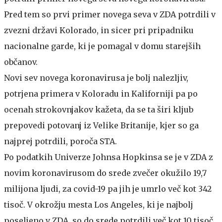
Pred tem so prvi primer novega seva v ZDA potrdili v
zvezni državi Kolorado, in sicer pri pripadniku
nacionalne garde, ki je pomagal v domu starejših
občanov.
Novi sev novega koronavirusa je bolj nalezljiv,
potrjena primera v Koloradu in Kaliforniji pa po
ocenah strokovnjakov kažeta, da se ta širi kljub
prepovedi potovanj iz Velike Britanije, kjer so ga
najprej potrdili, poroča STA.
Po podatkih Univerze Johnsa Hopkinsa se je v ZDA z
novim koronavirusom do srede zvečer okužilo 19,7
milijona ljudi, za covid-19 pa jih je umrlo več kot 342
tisoč. V okrožju mesta Los Angeles, ki je najbolj
poseljeno v ZDA, so do srede potrdili več kot 10 tisoč