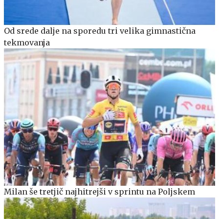
Od srede dalje na sporedu tri velika gimnastična
tekmovanja
Milan še tretjič najhitrejši v sprintu na Poljskem