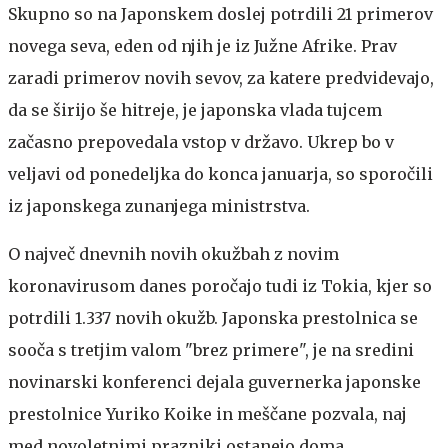
Skupno so na Japonskem doslej potrdili 21 primerov
novega seva, eden od njih je iz Južne Afrike. Prav
zaradi primerov novih sevov, za katere predvidevajo,
da se širijo še hitreje, je japonska vlada tujcem
začasno prepovedala vstop v državo. Ukrep bo v
veljavi od ponedeljka do konca januarja, so sporočili
iz japonskega zunanjega ministrstva.
O največ dnevnih novih okužbah z novim
koronavirusom danes poročajo tudi iz Tokia, kjer so
potrdili 1.337 novih okužb. Japonska prestolnica se
sooča s tretjim valom "brez primere", je na sredini
novinarski konferenci dejala guvernerka japonske
prestolnice Yuriko Koike in meščane pozvala, naj
med novoletnimi prazniki ostanejo doma.