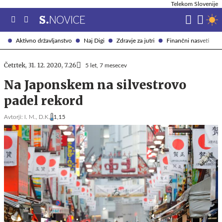
Telekom Slovenije
Aktivno državljanstvo
Naj Digi
Zdravje za jutri
Finančni nasveti
Četrtek, 31. 12. 2020, 7.26
5 let, 7 mesecev
Na Japonskem na silvestrovo
padel rekord
Avtorji:
I. M.,
D.K.
1,15