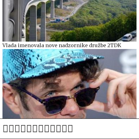
Vlada imenovala nove nadzornike družbe 2TDK