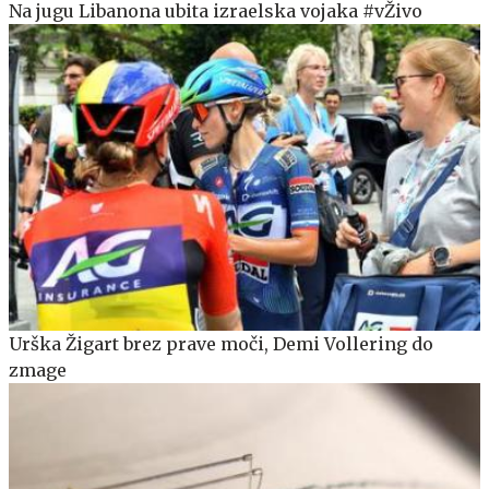
Na jugu Libanona ubita izraelska vojaka #vŽivo
Urška Žigart brez prave moči, Demi Vollering do
zmage