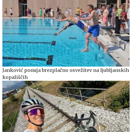
Janković ponuja brezplačno osvežitev na ljubljanskih
kopališčih