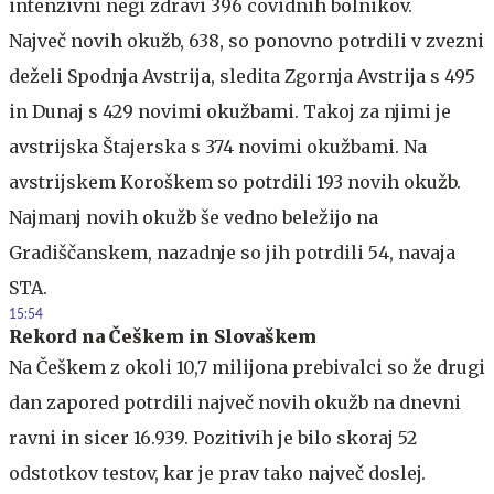
intenzivni negi zdravi 396 covidnih bolnikov.
Največ novih okužb, 638, so ponovno potrdili v zvezni
deželi Spodnja Avstrija, sledita Zgornja Avstrija s 495
in Dunaj s 429 novimi okužbami. Takoj za njimi je
avstrijska Štajerska s 374 novimi okužbami. Na
avstrijskem Koroškem so potrdili 193 novih okužb.
Najmanj novih okužb še vedno beležijo na
Gradiščanskem, nazadnje so jih potrdili 54, navaja
STA.
15:54
Rekord na Češkem in Slovaškem
Na Češkem z okoli 10,7 milijona prebivalci so že drugi
dan zapored potrdili največ novih okužb na dnevni
ravni in sicer 16.939. Pozitivih je bilo skoraj 52
odstotkov testov, kar je prav tako največ doslej.