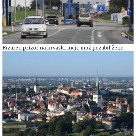
Bizaren prizor na hrvaški meji: mož pozabil ženo