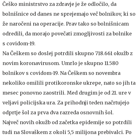
Češko ministrstvo za zdravje je že odločilo, da
bolnišnice od danes ne sprejemajo več bolnikov, ki so
že naročeni na operacije. Prav tako so bolnišnicam
odredili, da morajo povečati zmogljivosti za bolnike
s covidom-19.
Na Češkem so doslej potrdili skupno 718.661 okužb z
novim koronavirusom. Umrlo je skupno 11.580
bolnikov s covidom-19. Na Češkem so novembra
nekoliko omilili protikoronske ukrepe, nato so jih ta
mesec ponovno zaostrili. Med drugim je od 21. ure v
veljavi policijska ura. Za prihodnji teden načrtujejo
odprtje šol za prva dva razreda osnovnih šol.
Največ novih okužb od začetka epidemije so potrdili
tudi na Slovaškem z okoli 5,5 milijona prebivalci. Po