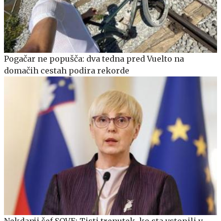
Pogačar ne popušča: dva tedna pred Vuelto na
domačih cestah podira rekorde
Nekdanji šef SOVE: Tisti trenutek, ko sta vstopili v