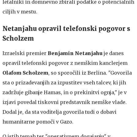
letalniki in domnevno zbirali podatke o potencialnih
ciljih v mestu.
Netanjahu opravil telefonski pogovor s
Scholzem
Izraelski premier
Benjamin Netanjahu
je danes
opravil telefonski pogovor z nemškim kanclerjem
Olafom Scholzem
, so sporočili iz Berlina. "Govorila
sta o prizadevanjih za izpustitev vseh talcev, ki jih
zadržuje gibanje Hamas, in o prekinitvi ognja," je v
izjavi povedal tiskovni predstavnik nemške vlade.
Dodal je, da sta voditelja govorila tudi o dobavi
humanitarne pomoči v Gazo.
O istih temah ter "operativnem dogajanju" v