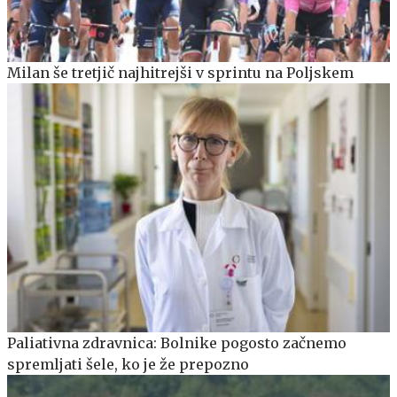
Milan še tretjič najhitrejši v sprintu na Poljskem
Paliativna zdravnica: Bolnike pogosto začnemo
spremljati šele, ko je že prepozno