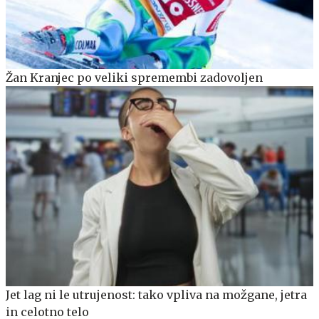
Žan Kranjec po veliki spremembi zadovoljen
Jet lag ni le utrujenost: tako vpliva na možgane, jetra
in celotno telo