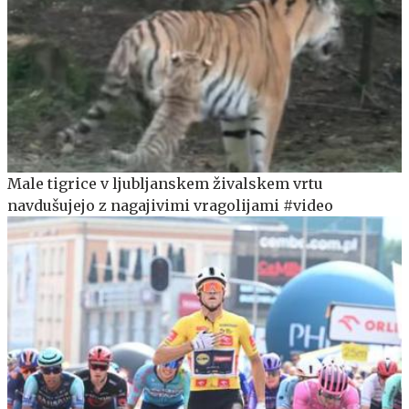
Male tigrice v ljubljanskem živalskem vrtu
navdušujejo z nagajivimi vragolijami #video