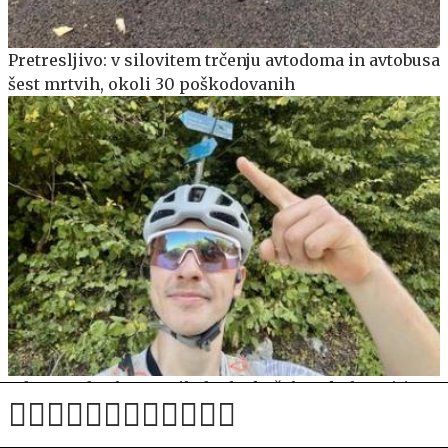
Pretresljivo: v silovitem trčenju avtodoma in avtobusa
šest mrtvih, okoli 30 poškodovanih
Adam Jordan bo v petih dneh skušal prekolesariti
turnokolesarsko pot