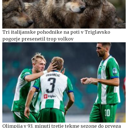
Tri italijanske pohodnike na poti v Triglavsko
pogorje presenetil trop volkov
Olimpija v 93. minuti tretje tekme sezone do prvega