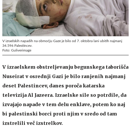
V izraelskih napadih na območju Gaze je bilo od 7. oktobra lani ubitih najmanj
34.596 Palestincev.
Foto: Guliverimage
V izraelskem obstreljevanju begunskega taborišča
Nuseirat v osrednji Gazi je bilo ranjenih najmanj
deset Palestincev, danes poroča katarska
televizija Al Jazeera. Izraelske sile so potrdile, da
izvajajo napade v tem delu enklave, potem ko naj
bi palestinski borci proti njim v sredo od tam
izstrelili več izstrelkov.