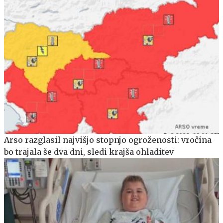
Arso razglasil najvišjo stopnjo ogroženosti: vročina
bo trajala še dva dni, sledi krajša ohladitev