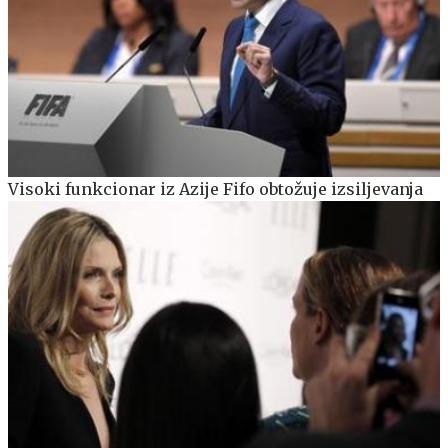
Visoki funkcionar iz Azije Fifo obtožuje izsiljevanja