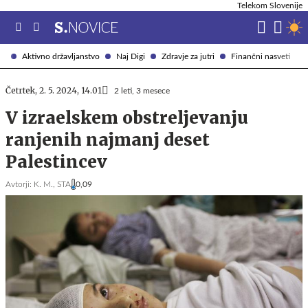
Telekom Slovenije
Aktivno državljanstvo
Naj Digi
Zdravje za jutri
Finančni nasveti
Četrtek, 2. 5. 2024, 14.01
2 leti, 3 mesece
V izraelskem obstreljevanju
ranjenih najmanj deset
Palestincev
Avtorji:
K. M.,
STA
0,09