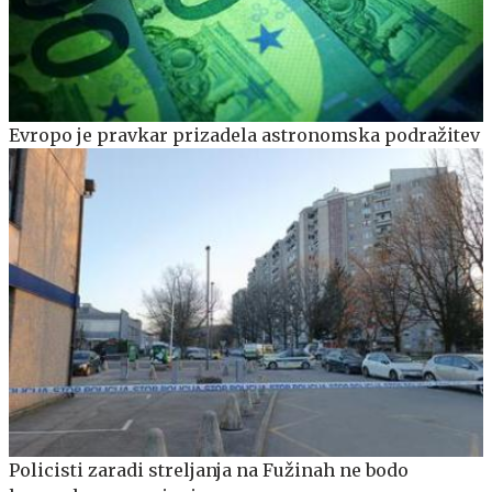
Evropo je pravkar prizadela astronomska podražitev
Policisti zaradi streljanja na Fužinah ne bodo