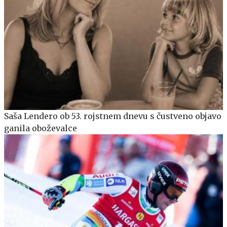
Saša Lendero ob 53. rojstnem dnevu s čustveno objavo
ganila oboževalce