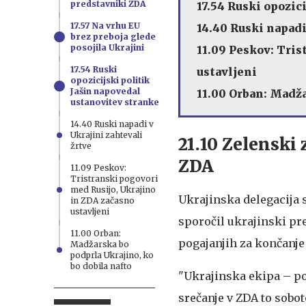
predstavniki ZDA
17.54 Ruski opozic
17.57 Na vrhu EU
14.40 Ruski napadi
brez preboja glede
posojila Ukrajini
11.09 Peskov: Tris
17.54 Ruski
ustavljeni
opozicijski politik
Jašin napovedal
11.00 Orban: Madža
ustanovitev stranke
14.40 Ruski napadi v
Ukrajini zahtevali
21.10 Zelenski
žrtve
ZDA
11.09 Peskov:
Tristranski pogovori
med Rusijo, Ukrajino
Ukrajinska delegacija s
in ZDA začasno
ustavljeni
sporočil ukrajinski p
11.00 Orban:
pogajanjih za končanje
Madžarska bo
podprla Ukrajino, ko
bo dobila nafto
"Ukrajinska ekipa – po
srečanje v ZDA to sobo