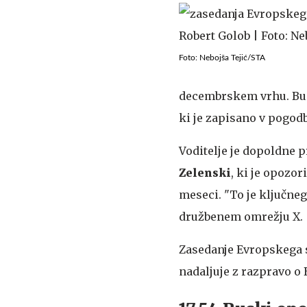
Foto: Nebojša Tejić/STA
decembrskem vrhu. Bud
ki je zapisano v pogod
Voditelje je dopoldne 
Zelenski
, ki je opozor
meseci. "To je ključnega
družbenem omrežju X.
Zasedanje Evropskega s
nadaljuje z razpravo o