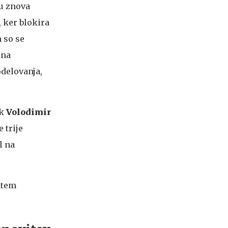
ju znova
 ker blokira
 so se
 na
delovanja,
ik
Volodimir
 trije
l na
dtem