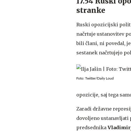
17.54 Ruski opo
stranke
Ruski opozicijski polit
načrtuje ustanovitev pol
bili člani, ni povedal,
sestanek načrtujejo pol
Foto: Twitter/Daily Loud
opozicije, saj tega sam
Zaradi državne represi
dovoljeno ustanavljati
predsednika
Vladimirj