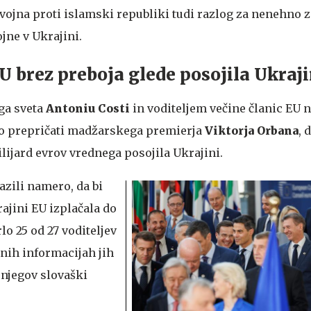
 vojna proti islamski republiki tudi razlog za nenehno 
jne v Ukrajini.
U brez preboja glede posojila Ukraji
ga sveta
Antoniu Costi
in voditeljem večine članic EU
lo prepričati madžarskega premierja
Viktorja Orbana
, 
lijard evrov vrednega posojila Ukrajini.
azili namero, da bi
ajini EU izplačala do
lo 25 od 27 voditeljev
dnih informacijah jih
 njegov slovaški