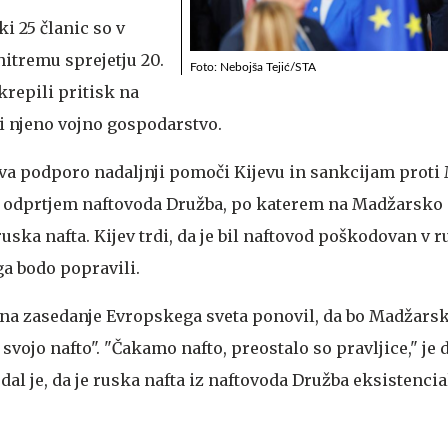
i 25 članic so v
hitremu sprejetju 20.
Foto: Nebojša Tejić/STA
krepili pritisk na
ili njeno vojno gospodarstvo.
va podporo nadaljnji pomoči Kijevu in sankcijam proti
 odprtjem naftovoda Družba, po katerem na Madžarsko 
uska nafta. Kijev trdi, da je bil naftovod poškodovan v 
ga bodo popravili.
 na zasedanje Evropskega sveta ponovil, da bo Madžars
svojo nafto". "Čakamo nafto, preostalo so pravljice," je d
al je, da je ruska nafta iz naftovoda Družba eksistenci