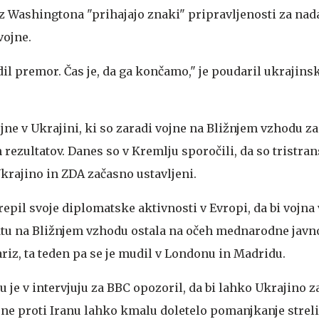
 iz Washingtona "prihajajo znaki" pripravljenosti za nad
vojne.
dil premor. Čas je, da ga končamo," je poudaril ukrajins
ne v Ukrajini, ki so zaradi vojne na Bližnjem vzhodu zas
 rezultatov. Danes so v Kremlju sporočili, da so tristra
krajino in ZDA začasno ustavljeni.
pil svoje diplomatske aktivnosti v Evropi, da bi vojna 
tu na Bližnjem vzhodu ostala na očeh mednarodne javnos
ariz, ta teden pa se je mudil v Londonu in Madridu.
 je v intervjuju za BBC opozoril, da bi lahko Ukrajino z
ne proti Iranu lahko kmalu doletelo pomanjkanje streliv