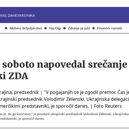
Želite prejemati e-novice?
Uživajmo pametno
OSEL DANES
KRONIKA
Aktivno državljanstvo
Naj Digi
Zdravje za jutri
Finančni nasveti
 soboto napovedal srečanje
ki ZDA
as je, da ga končamo," je poudaril ukrajinski predsednik Volodimir Zelenski. Ukrajinska
edstavniki, je sporočil danes.