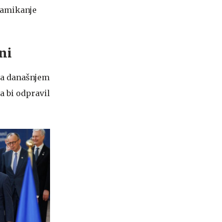
zamikanje
ni
 na današnjem
da bi odpravil