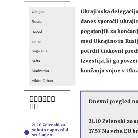
Ukrajinska delegacija
Ukrajina
danes sporočil ukraj
Rusija
pogajanjih za končanj
napad
med Ukrajino in Rusij
vojna
potrdil tiskovni pred
pogajanja
Izvestija, ki ga povz
nafta
končanju vojne v Ukraj
Madžarska
Viktor Orban
Dnevni pregled n
21.10 Zelenski za 
21.10 Zelenski za
soboto napovedal
17.57 Na vrhu EU b
srečanje s