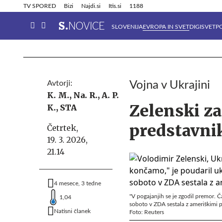
Info in obvestila
Tehnik
TV SPORED
Bizi
Najdi.si
Itis.si
1188
SLOVENIJA
EVROPA IN SVET
DIGISVET
P
Avtorji:
Vojna v Ukrajini
K. M.,
Na. R.,
A. P.
Zelenski za
K.,
STA
predstavni
Četrtek,
19. 3. 2026,
21.14
4 mesece, 3 tedne
"V pogajanjih se je zgodil premor. Č
1,04
soboto v ZDA sestala z ameriškimi pr
Natisni članek
Foto: Reuters