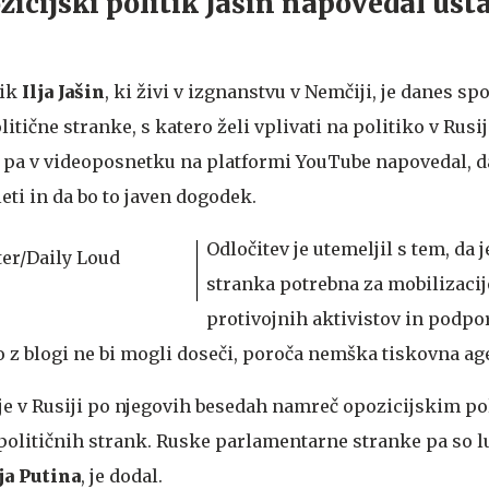
zicijski politik Jašin napovedal ust
ik
Ilja Jašin
, ki živi v izgnanstvu v Nemčiji, je danes spo
itične stranke, s katero želi vplivati na politiko v Rusij
 je pa v videoposnetku na platformi YouTube napovedal, 
eti in da bo to javen dogodek.
Odločitev je utemeljil s tem, da j
stranka potrebna za mobilizaci
protivojnih aktivistov in podp
o z blogi ne bi mogli doseči, poroča nemška tiskovna ag
je v Rusiji po njegovih besedah namreč opozicijskim po
 političnih strank. Ruske parlamentarne stranke pa so 
a Putina
, je dodal.