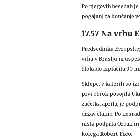
Po njegovih besedah je
pogajanj za končanje vo
17.57 Na vrhu E
Predsedniku Evropske
vrhu v Bruslju ni uspe
blokado izplačila 90 mi
Sklepe, v katerih so izr
prvi obrok posojila Ukr
začetka aprila, je podpr
držav članic. Po neura
nista podprla Orban in
kolega
Robert Fico
.