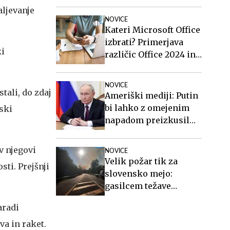
aljevanje
NOVICE
Kateri Microsoft Office
izbrati? Primerjava
ki
različic Office 2024 in
Office 2021.
NOVICE
tali, do zdaj
Ameriški mediji: Putin
bi lahko z omejenim
nski
napadom preizkusil
odločnost Nata
v njegovi
NOVICE
Velik požar tik za
ti. Prejšnji
slovensko mejo:
gasilcem težave
povzročata veter in
aradi
neeksplodirana
sredstva #video
a in raket.