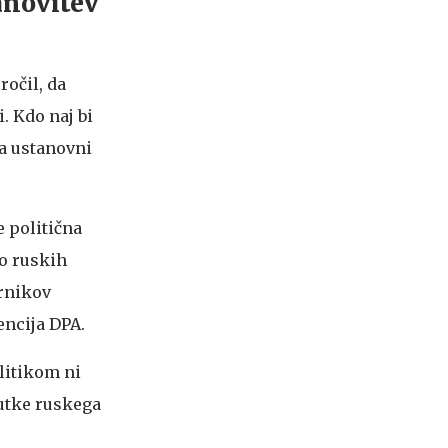
anovitev
ročil, da
i. Kdo naj bi
da ustanovni
e politična
jo ruskih
ornikov
encija DPA.
litikom ni
lutke ruskega