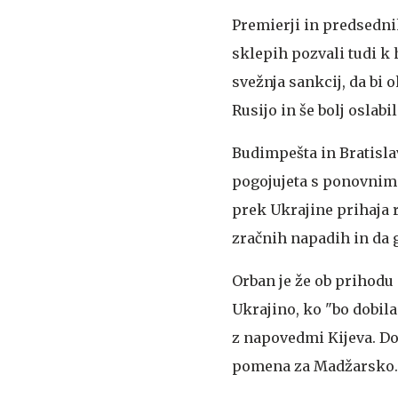
Premierji in predsednik
sklepih pozvali tudi k 
svežnja sankcij, da bi o
Rusijo in še bolj oslab
Budimpešta in Bratisla
pogojujeta s ponovnim
prek Ukrajine prihaja r
zračnih napadih in da 
Orban je že ob prihodu
Ukrajino, ko "bo dobila 
z napovedmi Kijeva. Dod
pomena za Madžarsko.