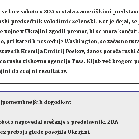
 se bo v soboto v ZDA sestala z ameriškimi predstavn
inski predsednik
Volodimir Zelenski
. Kot je dejal, s
e vojne v Ukrajini zgodil premor, ki se mora končati
o, pri katerih posreduje Washington, so začasno usta
stavnik Kremlja Dmitrij Peskov, danes poroča ruski 
ema ruska tiskovna agencija Tass. Kljub več krogom 
ini do zdaj ni rezultatov.
ajpomembnejših dogodkov:
soboto napovedal srečanje s predstavniki ZDA
rez preboja glede posojila Ukrajini