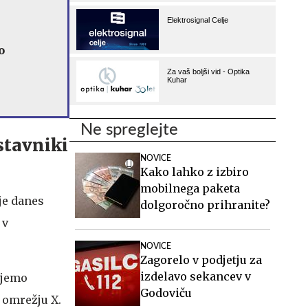
o
Ne spreglejte
stavniki
NOVICE
Kako lahko z izbiro
mobilnega paketa
je danes
dolgoročno prihranite?
 v
NOVICE
Zagorelo v podjetju za
izdelavo sekancev v
ujemo
Godoviču
 omrežju X.