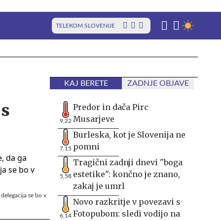
TELEKOM SLOVENIJE
KAJ BERETE
ZADNJE OBJAVE
 s
Predor in dača Pirc
Musarjeve
9,22
Burleska, kot je Slovenija ne
pomni
7,15
Tragični zadnji dnevi "boga
estetike": končno je znano,
5,58
zakaj je umrl
 delegacija se bo v
Novo razkritje v povezavi s
Fotopubom: sledi vodijo na
6,14