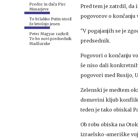
Predor in dača Pirc
Pred tem je zatrdil, da
Musarjeve
pogovorov o končanju 
To bi lahko Putin storil
že letošnjo jesen
"V pogajanjih se je zgo
Peter Magyar razkril:
To bo novi predsednik
predsednik.
Madžarske
Pogovori o končanju voj
še niso dali konkretnih
pogovori med Rusijo, U
Zelenski je medtem okre
domovini kljub konflik
teden je tako obiskal P
Ob robu obiska na Otoku
izraelsko-ameriške voj