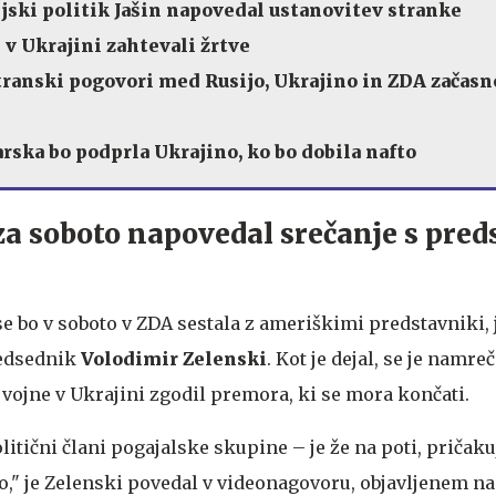
ijski politik Jašin napovedal ustanovitev stranke
 v Ukrajini zahtevali žrtve
transki pogovori med Rusijo, Ukrajino in ZDA začasn
rska bo podprla Ukrajino, ko bo dobila nafto
 za soboto napovedal srečanje s pred
e bo v soboto v ZDA sestala z ameriškimi predstavniki, 
redsednik
Volodimir Zelenski
. Kot je dejal, se je namreč
 vojne v Ukrajini zgodil premora, ki se mora končati.
litični člani pogajalske skupine – je že na poti, pričak
to," je Zelenski povedal v videonagovoru, objavljenem na