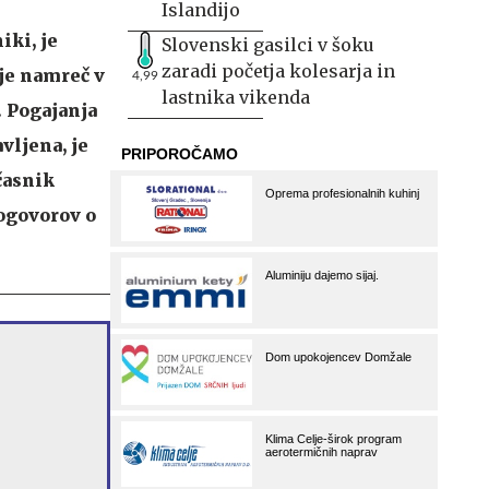
Islandijo
iki, je
Slovenski gasilci v šoku
zaradi početja kolesarja in
e je namreč v
4,99
lastnika vikenda
. Pogajanja
vljena, je
časnik
pogovorov o