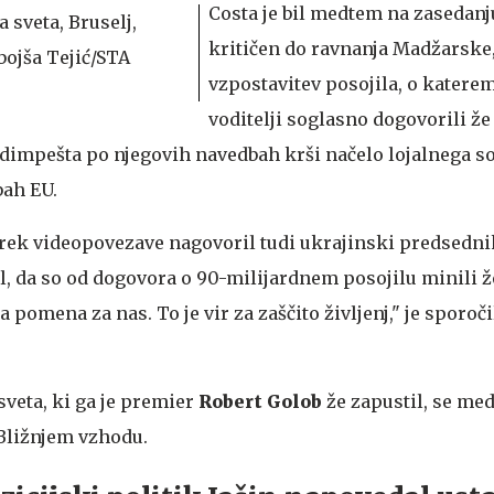
Costa je bil medtem na zasedan
kritičen do ravnanja Madžarske,
vzpostavitev posojila, o katerem
voditelji soglasno dogovorili že
impešta po njegovih navedbah krši načelo lojalnega so
bah EU.
prek videopovezave nagovoril tudi ukrajinski predsedn
il, da so od dogovora o 90-milijardnem posojilu minili že
 pomena za nas. To je vir za zaščito življenj," je sporoči
veta, ki ga je premier
Robert Golob
že zapustil, se me
 Bližnjem vzhodu.