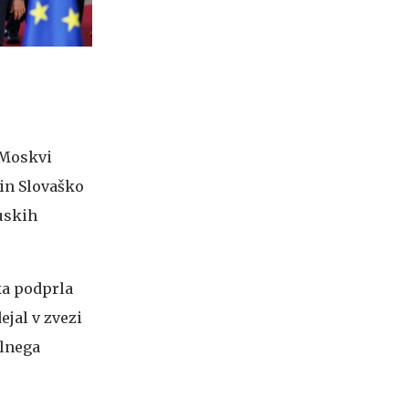
 Moskvi
in Slovaško
ruskih
ka podprla
ejal v zvezi
alnega