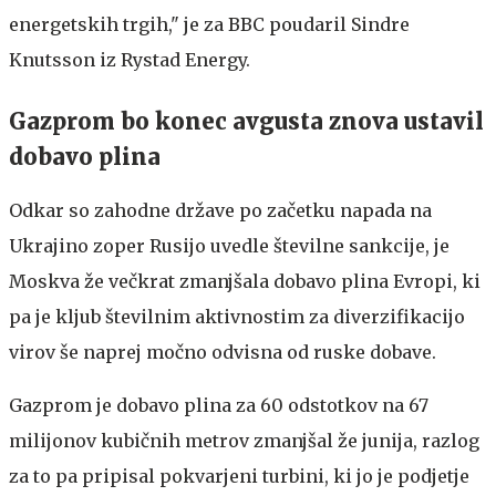
energetskih trgih," je za BBC poudaril Sindre
Knutsson iz Rystad Energy.
Gazprom bo konec avgusta znova ustavil
dobavo plina
Odkar so zahodne države po začetku napada na
Ukrajino zoper Rusijo uvedle številne sankcije, je
Moskva že večkrat zmanjšala dobavo plina Evropi, ki
pa je kljub številnim aktivnostim za diverzifikacijo
virov še naprej močno odvisna od ruske dobave.
Gazprom je dobavo plina za 60 odstotkov na 67
milijonov kubičnih metrov zmanjšal že junija, razlog
za to pa pripisal pokvarjeni turbini, ki jo je podjetje