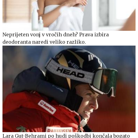
Neprijeten vonj v vročih dneh? Prava izbira
deodoranta naredi veliko razliko.
Lara Gut-Behrami po hudi poškodbi končala bogato