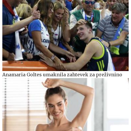
Anamaria Goltes umaknila zahtevek za preživnino