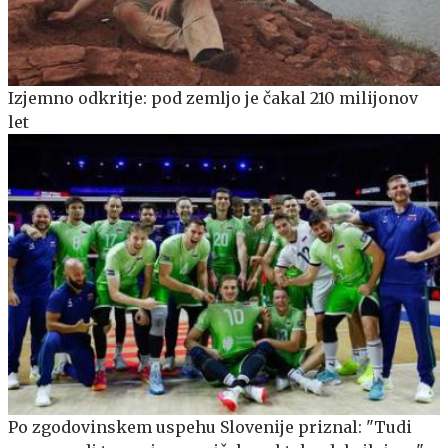
Izjemno odkritje: pod zemljo je čakal 210 milijonov
let
Po zgodovinskem uspehu Slovenije priznal: "Tudi