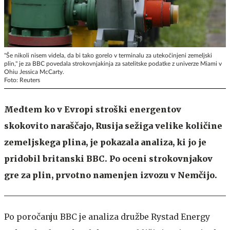
"Še nikoli nisem videla, da bi tako gorelo v terminalu za utekočinjeni zemeljski
plin," je za BBC povedala strokovnjakinja za satelitske podatke z univerze Miami v
Ohiu Jessica McCarty.
Foto: Reuters
Medtem ko v Evropi stroški energentov
skokovito naraščajo, Rusija sežiga velike količine
zemeljskega plina, je pokazala analiza, ki jo je
pridobil britanski BBC. Po oceni strokovnjakov
gre za plin, prvotno namenjen izvozu v Nemčijo.
Po poročanju BBC je analiza družbe Rystad Energy