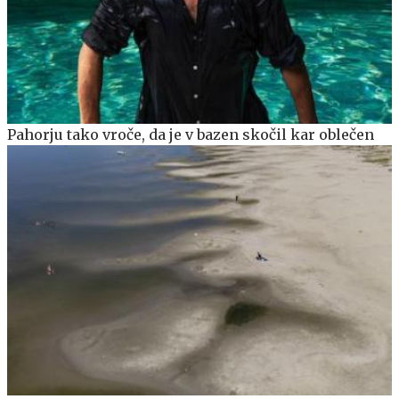
Pahorju tako vroče, da je v bazen skočil kar oblečen