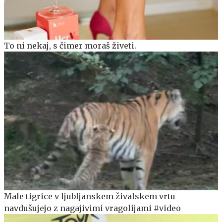
To ni nekaj, s čimer moraš živeti.
Male tigrice v ljubljanskem živalskem vrtu
navdušujejo z nagajivimi vragolijami #video