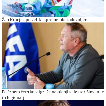
Žan Kranjec po veliki spremembi zadovoljen
Po črnem četrtku v igri še nekdanji selektor Slovenije
in legionarji