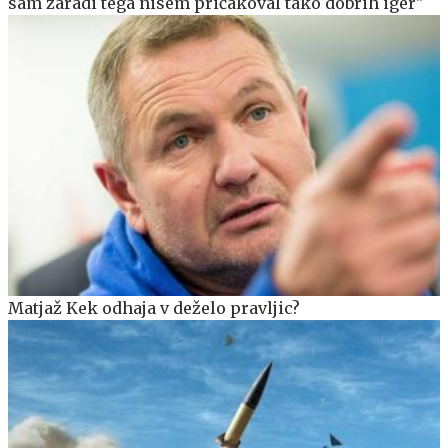
sam zaradi tega nisem pričakoval tako dobrih iger"
Matjaž Kek odhaja v deželo pravljic?