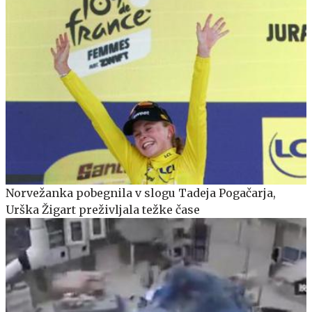
Norvežanka pobegnila v slogu Tadeja Pogačarja,
Urška Žigart preživljala težke čase