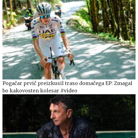
Pogačar prvič preizkusil traso domačega EP: Zmagal
bo kakovosten kolesar #video