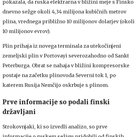
pokazala, da ruska elektrarna v bližini meje s Finsko
dnevno sežge okoli 4,34 milijona kubičnih metrov
plina, vrednega približno 10 milijonov dolarjev (okoli
10 milijonov evrov).
Plin prihaja iz novega terminala za utekočinjeni
zemeljski plin v Portovayi severozahodno od Sankt
Peterburga. Obrat se nahaja v bližini kompresorske
postaje na začetku plinovoda Severni tok 1, po
katerem Rusija Nemčijo oskrbuje s plinom.
Prve informacije so podali finski
državljani
Strokovnjaki, ki so izvedli analizo, so prve
informacije o ruskem sežigu pridobili od finskih