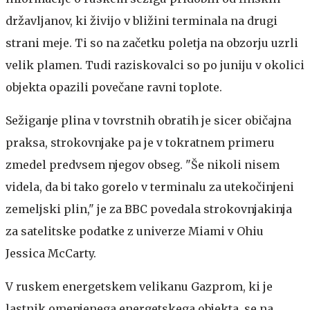
državljanov, ki živijo v bližini terminala na drugi
strani meje. Ti so na začetku poletja na obzorju uzrli
velik plamen. Tudi raziskovalci so po juniju v okolici
objekta opazili povečane ravni toplote.
Sežiganje plina v tovrstnih obratih je sicer običajna
praksa, strokovnjake pa je v tokratnem primeru
zmedel predvsem njegov obseg. "Še nikoli nisem
videla, da bi tako gorelo v terminalu za utekočinjeni
zemeljski plin," je za BBC povedala strokovnjakinja
za satelitske podatke z univerze Miami v Ohiu
Jessica McCarty.
V ruskem energetskem velikanu Gazprom, ki je
lastnik omenjenega energetskega objekta, se na