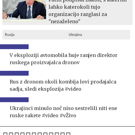
lahko katerokoli tujo
organizacijo razglasi za
"nezaželeno"
Rusija
Ukrajina
V eksploziji avtomobila huje ranjen direktor
ruskega proizvajalca dronov
Rus z dronom okoli kombija lovi prodajalca
sadja, sledi eksplozija #video
Ukrajinci minulo noč niso sestrelili niti ene
ruske rakete #video #vŽivo