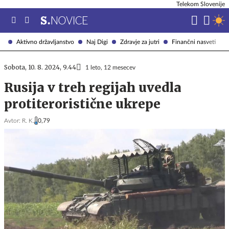
Telekom Slovenije
Aktivno državljanstvo
Naj Digi
Zdravje za jutri
Finančni nasveti
Sobota, 10. 8. 2024, 9.44
1 leto, 12 mesecev
Rusija v treh regijah uvedla
protiteroristične ukrepe
Avtor:
R. K.
0,79