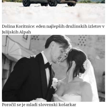
Dolina Koritnice: eden najlepših družinskih izletov v
Julijskih Alpah
Poročil se je mladi slovenski košarkar