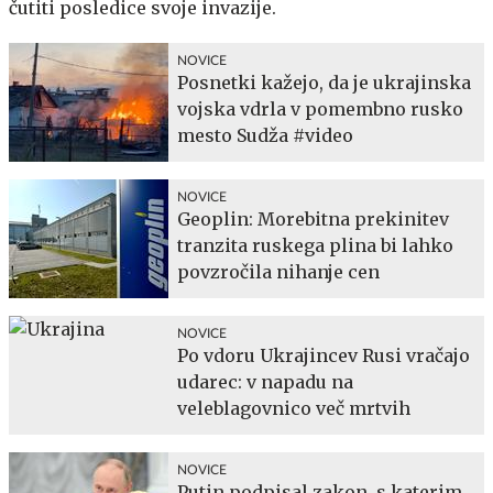
čutiti posledice svoje invazije.
NOVICE
Posnetki kažejo, da je ukrajinska
vojska vdrla v pomembno rusko
mesto Sudža #video
NOVICE
Geoplin: Morebitna prekinitev
tranzita ruskega plina bi lahko
povzročila nihanje cen
NOVICE
Po vdoru Ukrajincev Rusi vračajo
udarec: v napadu na
veleblagovnico več mrtvih
NOVICE
Putin podpisal zakon, s katerim