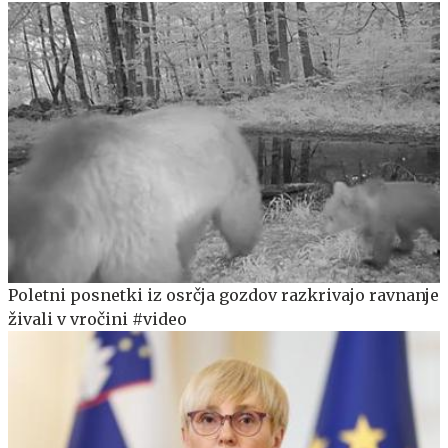
Poletni posnetki iz osrčja gozdov razkrivajo ravnanje
živali v vročini #video