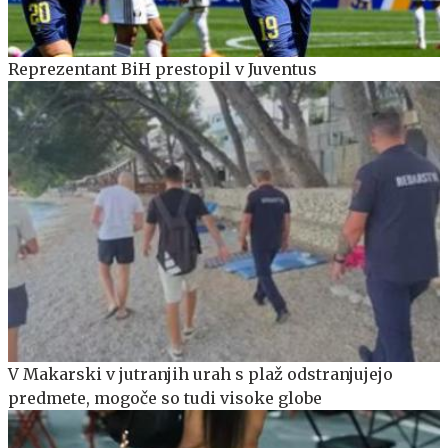
Reprezentant BiH prestopil v Juventus
V Makarski v jutranjih urah s plaž odstranjujejo
predmete, mogoče so tudi visoke globe