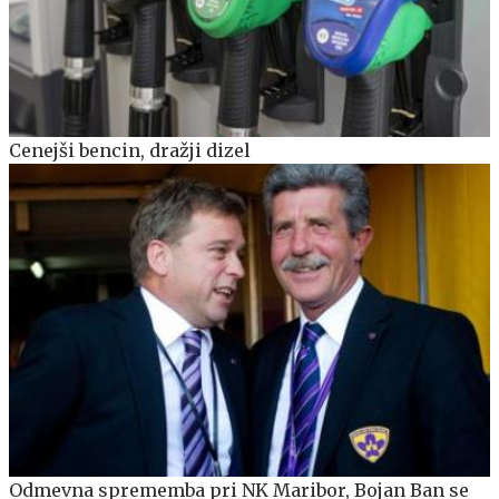
Cenejši bencin, dražji dizel
Odmevna sprememba pri NK Maribor, Bojan Ban se