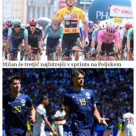
Milan še tretjič najhitrejši v sprintu na Poljskem