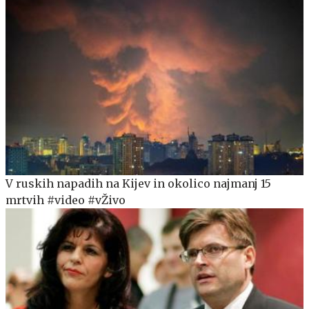
V ruskih napadih na Kijev in okolico najmanj 15
mrtvih #video #vŽivo