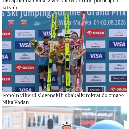
Ukrajinci nad Ruse z več kot 630 droni: poročajo o
žrtvah
Popoln vikend slovenskih skakalk: tokrat do zmage
Nika Vodan