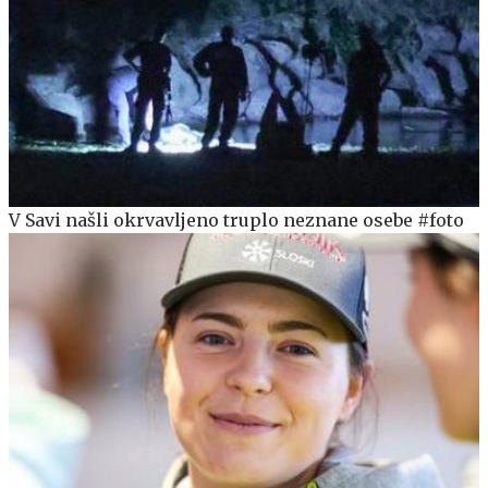
V Savi našli okrvavljeno truplo neznane osebe #foto