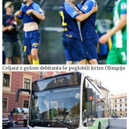
Celjani z golom debitanta še poglobili krizo Olimpije