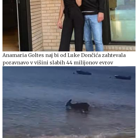
Anamaria Goltes naj bi od Luke Dončića zahtevala
poravnavo v višini slabih 44 milijonov evrov