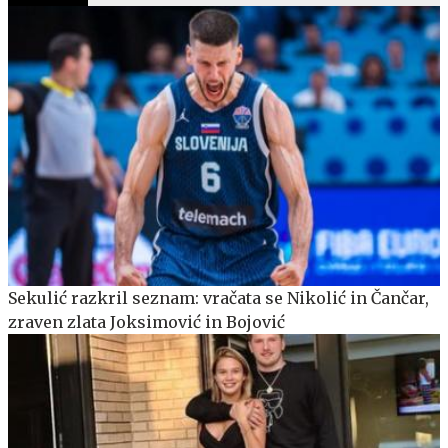
Sekulić razkril seznam: vračata se Nikolić in Čančar,
zraven zlata Joksimović in Bojović