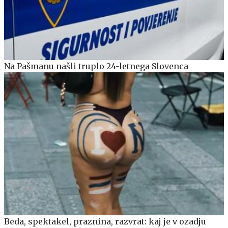
Na Pašmanu našli truplo 24-letnega Slovenca
Beda, spektakel, praznina, razvrat: kaj je v ozadju