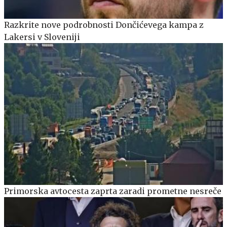
Razkrite nove podrobnosti Dončićevega kampa z
Lakersi v Sloveniji
Primorska avtocesta zaprta zaradi prometne nesreče