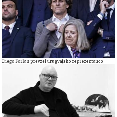
Diego Forlan prevzel urugvajsko reprezentanco