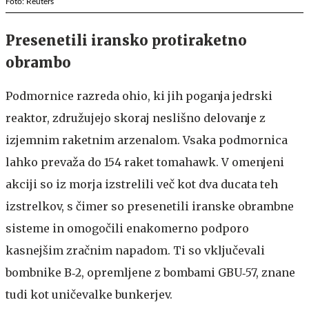
Foto: Reuters
Presenetili iransko protiraketno
obrambo
Podmornice razreda ohio, ki jih poganja jedrski
reaktor, združujejo skoraj neslišno delovanje z
izjemnim raketnim arzenalom. Vsaka podmornica
lahko prevaža do 154 raket tomahawk. V omenjeni
akciji so iz morja izstrelili več kot dva ducata teh
izstrelkov, s čimer so presenetili iranske obrambne
sisteme in omogočili enakomerno podporo
kasnejšim zračnim napadom. Ti so vključevali
bombnike B‑2, opremljene z bombami GBU‑57, znane
tudi kot uničevalke bunkerjev.