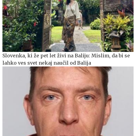
Slovenka, ki že pet let živi na Baliju: Mislim, da bi se
lahko ves svet nekaj naučil od Balija