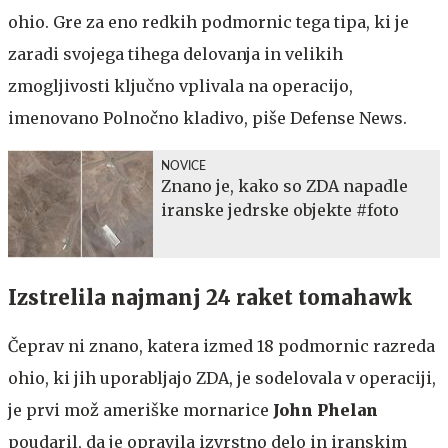
ohio. Gre za eno redkih podmornic tega tipa, ki je
zaradi svojega tihega delovanja in velikih
zmogljivosti ključno vplivala na operacijo,
imenovano Polnočno kladivo, piše Defense News.
NOVICE
Znano je, kako so ZDA napadle
iranske jedrske objekte #foto
Izstrelila najmanj 24 raket tomahawk
Čeprav ni znano, katera izmed 18 podmornic razreda
ohio, ki jih uporabljajo ZDA, je sodelovala v operaciji,
je prvi mož ameriške mornarice
John Phelan
poudaril, da je opravila izvrstno delo in iranskim