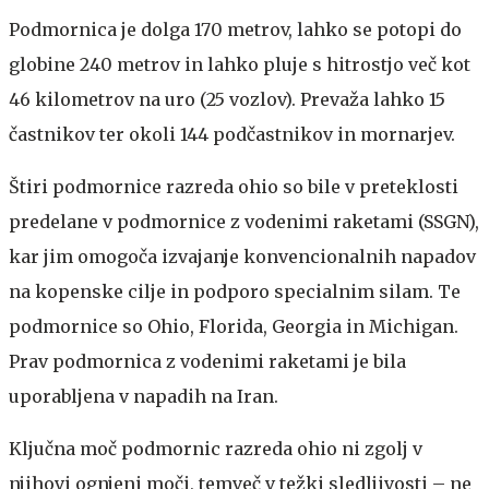
Podmornica je dolga 170 metrov, lahko se potopi do
globine 240 metrov in lahko pluje s hitrostjo več kot
46 kilometrov na uro (25 vozlov). Prevaža lahko 15
častnikov ter okoli 144 podčastnikov in mornarjev.
Štiri podmornice razreda ohio so bile v preteklosti
predelane v podmornice z vodenimi raketami (SSGN),
kar jim omogoča izvajanje konvencionalnih napadov
na kopenske cilje in podporo specialnim silam. Te
podmornice so Ohio, Florida, Georgia in Michigan.
Prav podmornica z vodenimi raketami je bila
uporabljena v napadih na Iran.
Ključna moč podmornic razreda ohio ni zgolj v
njihovi ognjeni moči, temveč v težki sledljivosti – ne