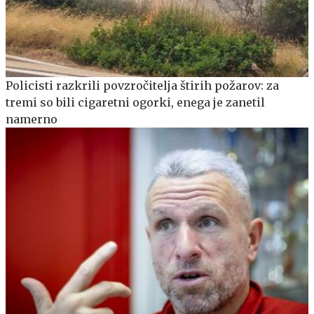
Policisti razkrili povzročitelja štirih požarov: za
tremi so bili cigaretni ogorki, enega je zanetil
namerno