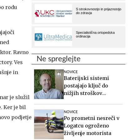
 po rodu
ajajoči
 med
ektor. Ravno
Ne spreglejte
ctory. Ves
ušnje in
NOVICE
Baterijski sistemi
postajajo ključ do
nižjih stroškov
ar je služil
elektrike v podjetjih
 Ker je bil
NOVICE
novo podjetje
Po prometni nesreči v
Logatcu ogroženo
življenje motorista