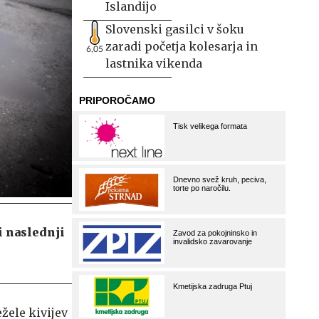
Islandijo
Slovenski gasilci v šoku
zaradi početja kolesarja in
6,05
lastnika vikenda
i naslednji
ežele kivijev