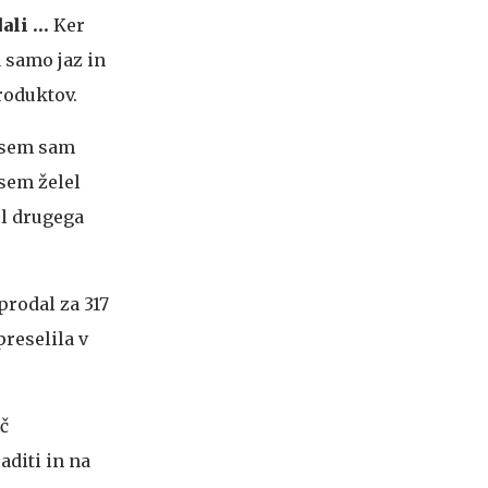
dali …
Ker
a samo jaz in
roduktov.
 sem sam
 sem želel
el drugega
prodal za 317
preselila v
eč
aditi in na