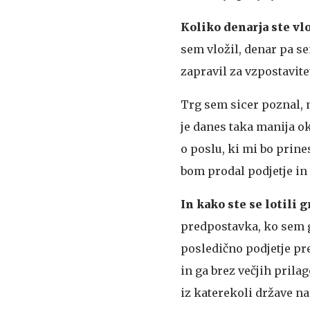
Koliko denarja ste vlo
sem vložil, denar pa se
zapravil za vzpostavite
Trg sem sicer poznal, n
je danes taka manija ok
o poslu, ki mi bo prine
bom prodal podjetje in
In kako ste se lotili g
predpostavka, ko sem g
posledično podjetje pre
in ga brez večjih prila
iz katerekoli države na