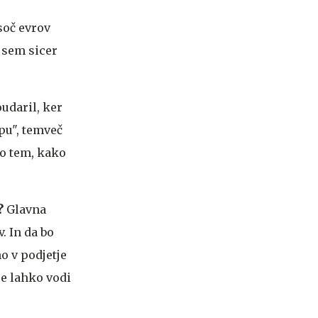
soč evrov
a sem sicer
udaril, ker
upu", temveč
 o tem, kako
?
Glavna
. In da bo
o v podjetje
je lahko vodi