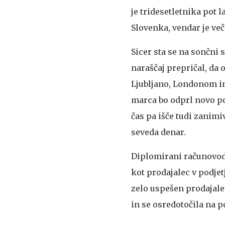
je tridesetletnika pot 
Slovenka, vendar je več
Sicer sta se na sončni s
naraščaj prepričal, da 
Ljubljano, Londonom in 
marca bo odprl novo pod
čas pa išče tudi zanimi
seveda denar.
Diplomirani računovodja
kot prodajalec v podjet
zelo uspešen prodajalec
in se osredotočila na