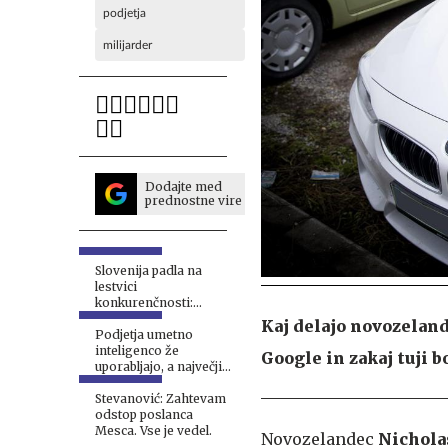
podjetja
milijarder
Dodajte med
prednostne vire
Slovenija padla na
lestvici
konkurenčnosti:
gospodarstvo
Kaj delajo novozelands
opozarja, da zmanjkuje
Podjetja umetno
časa
inteligenco že
Google in zakaj tuji b
uporabljajo, a največji
izziv ni več tehnologija
Stevanović: Zahtevam
odstop poslanca
Mesca. Vse je vedel.
Novozelandec
Nichola