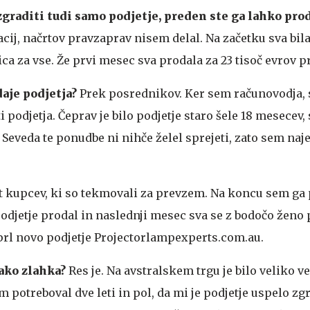
zgraditi tudi samo podjetje, preden ste ga lahko pro
cij, načrtov pravzaprav nisem delal. Na začetku sva bil
ica za vse. Že prvi mesec sva prodala za 23 tisoč evrov p
daje podjetja?
Prek posrednikov. Ker sem računovodja,
 podjetja. Čeprav je bilo podjetje staro šele 18 mesecev,
. Seveda te ponudbe ni nihče želel sprejeti, zato sem naj
pet kupcev, ki so tekmovali za prevzem. Na koncu sem ga 
 podjetje prodal in naslednji mesec sva se z bodočo ženo 
dprl novo podjetje Projectorlampexperts.com.au.
tako zlahka?
Res je. Na avstralskem trgu je bilo veliko v
potreboval dve leti in pol, da mi je podjetje uspelo zgr