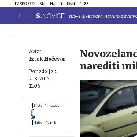
Info in obvestila
Tehnik
TV SPORED
Bizi
Najdi.si
Itis.si
1188
SLOVENIJA
EVROPA IN SVET
DIGISVET
P
Novozelands
Avtor:
Iztok Hočevar
narediti mi
Ponedeljek,
2. 3. 2015,
11.06
1 leto, 4 mesece
1
Natisni članek