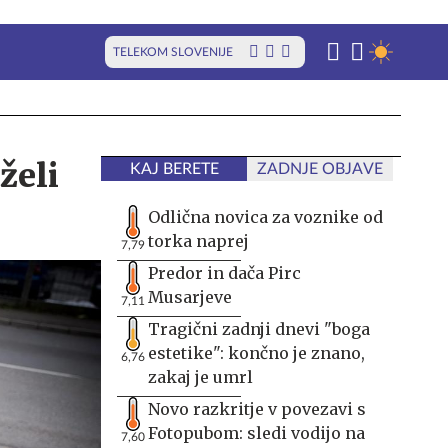
TELEKOM SLOVENIJE
želi
KAJ BERETE
ZADNJE OBJAVE
Odlična novica za voznike od
torka naprej
7,79
Predor in dača Pirc
Musarjeve
7,11
Tragični zadnji dnevi "boga
estetike": končno je znano,
6,76
zakaj je umrl
Novo razkritje v povezavi s
Fotopubom: sledi vodijo na
7,60