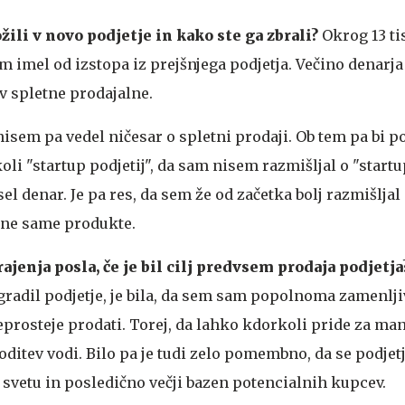
žili v novo podjetje in kako ste ga zbrali?
Okrog 13 ti
m imel od izstopa iz prejšnjega podjetja. Večino denarj
v spletne prodajalne.
isem pa vedel ničesar o spletni prodaji. Ob tem pa bi po
oli "startup podjetij", da sam nisem razmišljal o "start
sel denar. Je pa res, da sem že od začetka bolj razmišljal
 ne same produkte.
rajenja posla, če je bil cilj predvsem prodaja podjetja
radil podjetje, je bila, da sem sam popolnoma zamenljiv
prosteje prodati. Torej, da lahko kdorkoli pride za man
goditev vodi. Bilo pa je tudi zelo pomembno, da se podjet
 svetu in posledično večji bazen potencialnih kupcev.