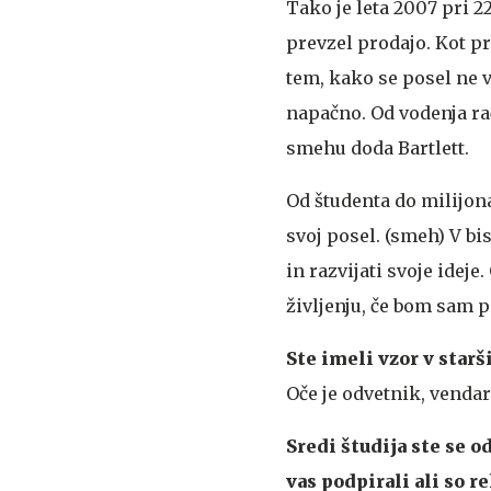
Tako je leta 2007 pri 2
prevzel prodajo. Kot prav
tem, kako se posel ne v
napačno. Od vodenja ra
smehu doda Bartlett.
Od študenta do milijon
svoj posel. (smeh) V bi
in razvijati svoje idej
življenju, če bom sam p
Ste imeli vzor v starš
Oče je odvetnik, vendar
Sredi študija ste se od
vas podpirali ali so re