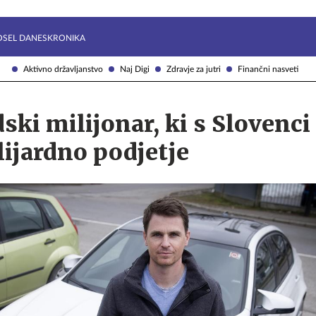
Želite prejemati e-novice?
Uživajmo pametno
OSEL DANES
KRONIKA
Aktivno državljanstvo
Naj Digi
Zdravje za jutri
Finančni nasveti
ki milijonar, ki s Slovenci 
lijardno podjetje