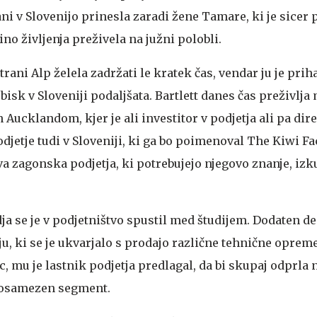
lani v Slovenijo prinesla zaradi žene Tamare, ki je sicer
ino življenja preživela na južni polobli.
trani Alp želela zadržati le kratek čas, vendar ju je prih
obisk v Sloveniji podaljšata. Bartlett danes čas preživlja
Aucklandom, kjer je ali investitor v podjetja ali pa dir
jetje tudi v Sloveniji, ki ga bo poimenoval The Kiwi Fa
va zagonska podjetja, ki potrebujejo njegovo znanje, izk
 se je v podjetništvo spustil med študijem. Dodaten den
ju, ki se je ukvarjalo s prodajo različne tehnične opreme.
, mu je lastnik podjetja predlagal, da bi skupaj odprla 
 posamezen segment.