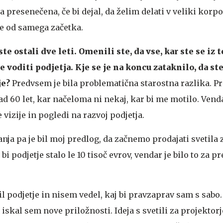
a presenečena, če bi dejal, da želim delati v veliki korpo
e od samega začetka.
e ostali dve leti. Omenili ste, da vse, kar ste se iz 
ne voditi podjetja. Kje se je na koncu zataknilo, da ste
je?
Predvsem je bila problematična starostna razlika. Pr
nad 60 let, kar načeloma ni nekaj, kar bi me motilo. Vend
 vizije in pogledi na razvoj podjetja.
ja pa je bil moj predlog, da začnemo prodajati svetila 
bi podjetje stalo le 10 tisoč evrov, vendar je bilo to za p
 podjetje in nisem vedel, kaj bi pravzaprav sam s sabo.
iskal sem nove priložnosti. Ideja s svetili za projektorje