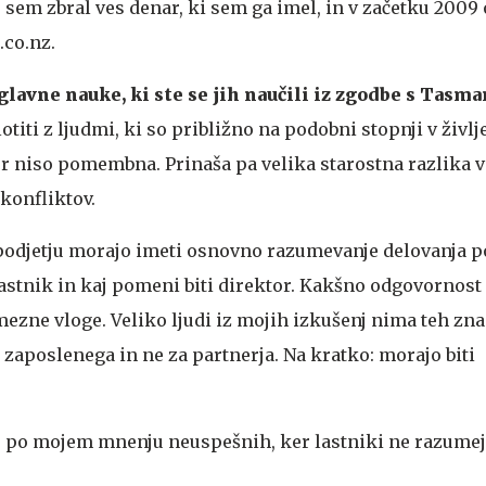
 sem zbral ves denar, ki sem ga imel, in v začetku 2009
.co.nz.
 glavne nauke, ki ste se jih naučili iz zgodbe s Tasm
 lotiti z ljudmi, ki so približno na podobni stopnji v živl
er niso pomembna. Prinaša pa velika starostna razlika v
konfliktov.
 podjetju morajo imeti osnovno razumevanje delovanja po
lastnik in kaj pomeni biti direktor. Kakšno odgovornost
zne vloge. Veliko ljudi iz mojih izkušenj nima teh znan
zaposlenega in ne za partnerja. Na kratko: morajo biti
je po mojem mnenju neuspešnih, ker lastniki ne razumej