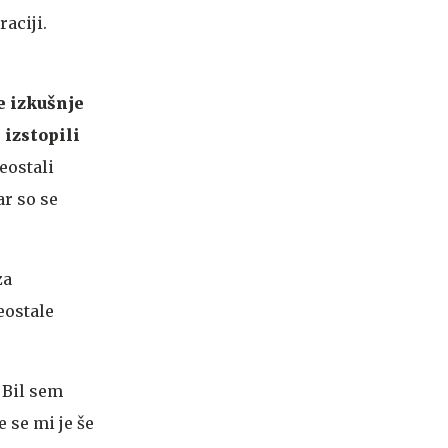
raciji.
te izkušnje
 izstopili
eostali
ar so se
za
reostale
 Bil sem
 se mi je še