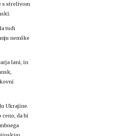
e s strelivom
nski.
la tudi
očanju nemške
arja lani, in
ansk,
skovni
lu Ukrajine.
o ceno, da bi
rambnega
rajinskim