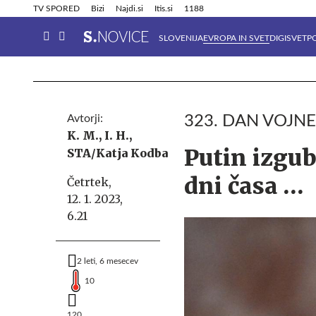
Info in obvestila
Tehnik
TV SPORED
Bizi
Najdi.si
Itis.si
1188
SLOVENIJA
EVROPA IN SVET
DIGISVET
P
Avtorji:
323. DAN VOJNE
K. M.,
I. H.,
Putin izgub
STA/Katja Kodba
dni časa …
Četrtek,
12. 1. 2023,
6.21
2 leti, 6 mesecev
10
120