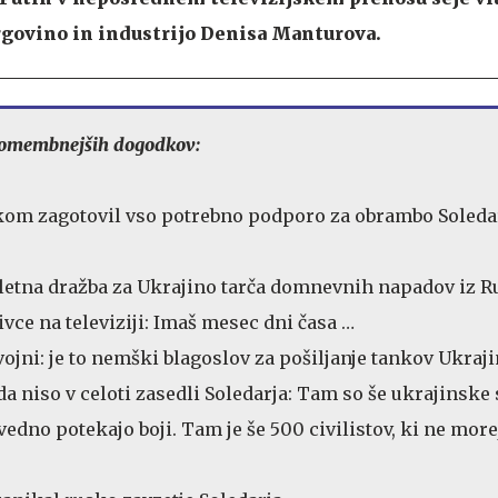
rgovino in industrijo
Denisa Manturova.
pomembnejših dogodkov:
kom zagotovil vso potrebno podporo za obrambo Soledar
etna dražba za Ukrajino tarča domnevnih napadov iz Ru
ivce na televiziji: Imaš mesec dni časa …
ojni: je to nemški blagoslov za pošiljanje tankov Ukraji
da niso v celoti zasedli Soledarja: Tam so še ukrajinske 
vedno potekajo boji. Tam je še 500 civilistov, ki ne more