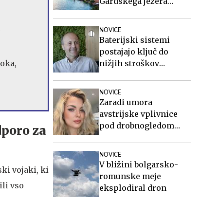
Gardskega jezera
evakuirali več kot 200
ljudi
v
NOVICE
Baterijski sistemi
postajajo ključ do
roka,
nižjih stroškov
elektrike v podjetjih
NOVICE
Zaradi umora
avstrijske vplivnice
pod drobnogledom
dporo za
tudi oče in brat
osumljenega Slovenca
NOVICE
V bližini bolgarsko-
ki vojaki, ki
romunske meje
li vso
eksplodiral dron