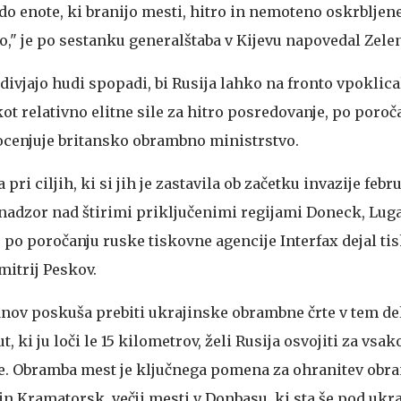
do enote, ki branijo mesti, hitro in nemoteno oskrbljen
o," je po sestanku generalštaba v Kijevu napovedal Zele
 divjajo hudi spopadi, bi Rusija lahko na fronto vpoklica
 kot relativno elitne sile za hitro posredovanje, po por
ocenjuje britansko obrambno ministrstvo.
i ciljih, ki si jih je zastavila ob začetku invazije febru
 nadzor nad štirimi priključenimi regijami Doneck, Lug
 po poročanju ruske tiskovne agencije Interfax dejal ti
itrij Peskov.
dnov poskuša prebiti ukrajinske obrambne črte v tem de
 ki ju loči le 15 kilometrov, želi Rusija osvojiti za vsak
e. Obramba mest je ključnega pomena za ohranitev ob
k in Kramatorsk, večji mesti v Donbasu, ki sta še pod uk