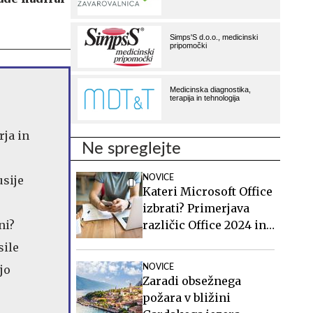
ja in
Ne spreglejte
sije
NOVICE
Kateri Microsoft Office
izbrati? Primerjava
ni?
različic Office 2024 in
Office 2021.
sile
jo
NOVICE
Zaradi obsežnega
požara v bližini