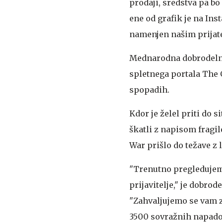
prodaji, sredstva pa b
ene od grafik je na Ins
namenjen našim prijate
Mednarodna dobrodelna
spletnega portala The G
spopadih.
Kdor je želel priti do s
škatli z napisom fragil
War prišlo do težave z 
"Trenutno pregledujem
prijavitelje," je dobrod
"Zahvaljujemo se vam z
3500 sovražnih napadov