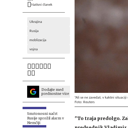
Natisni članek
Ukrajina
Rusija
moblizacija
vojna
Dodajte med
prednostne vire
"Ali se ne zavedaš, v kakšni situacij
Foto: Reuters
Smrtonosni načrt
"To traja predolgo. Z
Rusije sprožil alarm v
Nemčiji
predsednik Vladimir 