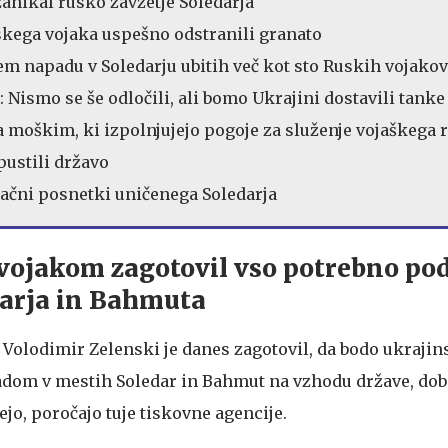
anikal rusko zavzetje Soledarja
skega vojaka uspešno odstranili granato
em napadu v Soledarju ubitih več kot sto Ruskih vojako
: Nismo se še odločili, ali bomo Ukrajini dostavili tanke
a moškim, ki izpolnjujejo pogoje za služenje vojaškega 
pustili državo
račni posnetki uničenega Soledarja
vojakom zagotovil vso potrebno po
arja in Bahmuta
Volodimir Zelenski je danes zagotovil, da bodo ukrajins
dom v mestih Soledar in Bahmut na vzhodu države, dobi
ejo, poročajo tuje tiskovne agencije.