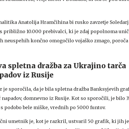
alitika Anatolija Hramčihina bi rusko zavzetje Soledarj
 približno 10.000 prebivalci, ki je zdaj popolnoma uni
čih neuspehih končno omogočilo vojaško zmago, poroča
a spletna dražba za Ukrajino tarča
adov iz Rusije
 je sporočila, da je bila spletna dražba Banksyjevih gra
č napadov, domnevno iz Rusije. Kot so sporočili, je bilo 
k s podobo bele miške, vrednih po 5000 funtov.
i umetnik je, kot je razkril, ustvaril 50 grafik, ki jih 