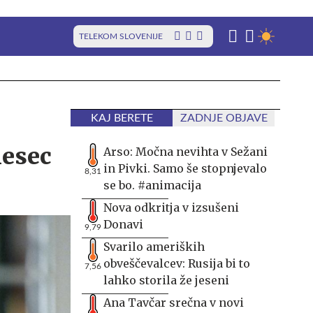
TELEKOM SLOVENIJE
KAJ BERETE
ZADNJE OBJAVE
mesec
Arso: Močna nevihta v Sežani
in Pivki. Samo še stopnjevalo
8,31
se bo. #animacija
Nova odkritja v izsušeni
Donavi
9,79
Svarilo ameriških
obveščevalcev: Rusija bi to
7,56
lahko storila že jeseni
Ana Tavčar srečna v novi