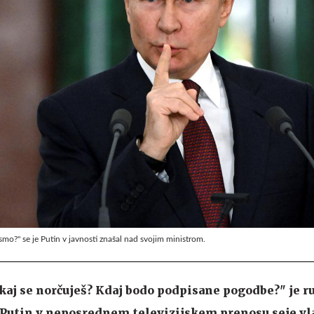
i smo?" se je Putin v javnosti znašal nad svojim ministrom.
akaj se norčuješ? Kdaj bodo podpisane pogodbe?" je r
Putin v neposrednem televizijskem prenosu seje vl