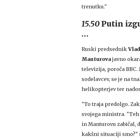
trenutku."
15.50
Putin izgu
…
Ruski predsednik
Vlad
Manturova
javno okara
televizija, poroča BBC. 
sodelavcev, se je na tn
helikopterjev ter nado
"To traja predolgo. Za
svojega ministra. "Teh 7
in Manturovu zabičal, d
kakšni situaciji smo?" 