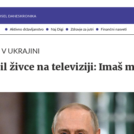
Želite prejemati e-novice?
Uživajmo pametno
OSEL DANES
KRONIKA
Aktivno državljanstvo
Naj Digi
Zdravje za jutri
Finančni nasveti
 V UKRAJINI
il živce na televiziji: Imaš 