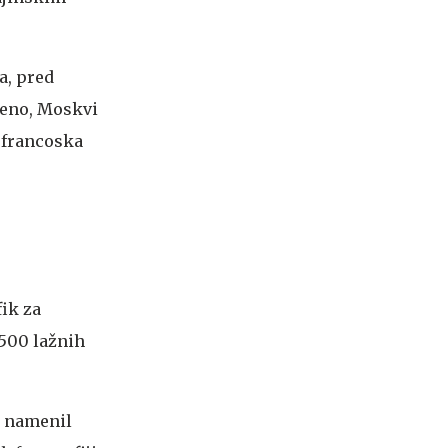
a, pred
čeno, Moskvi
 francoska
fik za
3500 lažnih
je namenil