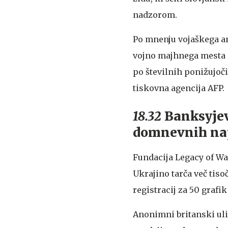
nadzorom.
Po mnenju vojaškega an
vojno majhnega mesta s
po številnih ponižujo
tiskovna agencija AFP.
18.32
Banksyjev
domnevnih nap
Fundacija Legacy of War
Ukrajino tarča več tiso
registracij za 50 grafi
Anonimni britanski uličn