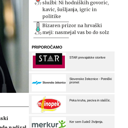
službi: Ni hodniških govoric,
9,77
kavic, šušljanja, igric in
politike
Bizaren prizor na hrvaški
meji: nasmejal vas bo do solz
4,70
uski
ade nadiral