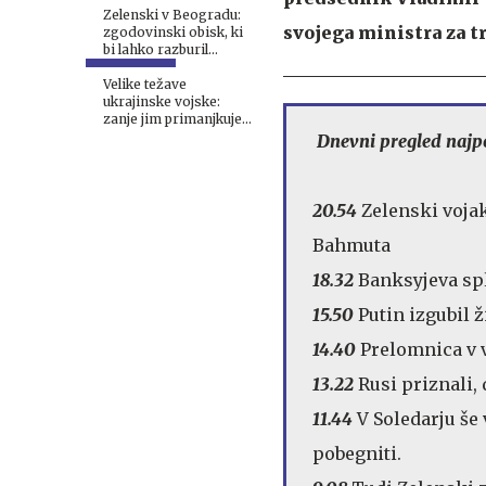
Zelenski v Beogradu:
svojega ministra za t
zgodovinski obisk, ki
bi lahko razburil
Moskvo
Velike težave
ukrajinske vojske:
zanje jim primanjkuje
streliva
Dnevni pregled naj
20.54
Zelenski voja
Bahmuta
18.32
Banksyjeva spl
15.50
Putin izgubil ž
14.40
Prelomnica v v
13.22
Rusi priznali, 
11.44
V Soledarju še 
pobegniti.