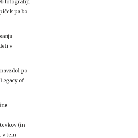
 fotografiji
upiček pa bo
sanju
eti v
a navzdol po
 Legacy of
šne
.
tevkov (in
t v tem