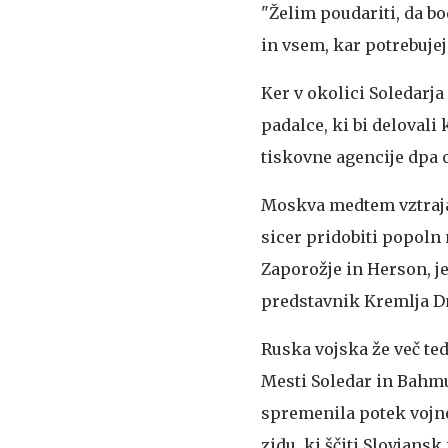
"Želim poudariti, da bo
in vsem, kar potrebujej
Ker v okolici Soledarja
padalce, ki bi delovali
tiskovne agencije dpa 
Moskva medtem vztraja pr
sicer pridobiti popoln
Zaporožje in Herson, je
predstavnik Kremlja Dm
Ruska vojska že več te
Mesti Soledar in Bahmut,
spremenila potek vojn
zidu, ki ščiti Slovjans