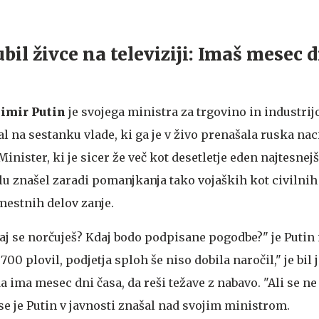
bil živce na televiziji: Imaš mesec 
imir Putin
je svojega ministra za trgovino in industrij
l na sestanku vlade, ki ga je v živo prenašala ruska na
Minister, ki je sicer že več kot desetletje eden najtesnej
alu znašel zaradi pomanjkanja tako vojaških kot civilnih 
mestnih delov zanje.
kaj se norčuješ? Kdaj bodo podpisane pogodbe?" je Putin
00 plovil, podjetja sploh še niso dobila naročil," je bil 
a ima mesec dni časa, da reši težave z nabavo. "Ali se ne
se je Putin v javnosti znašal nad svojim ministrom.