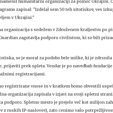
o namenil humanitarni organizaciji za pomoč Ukrajini. Ob
tagramu zapisal: "Izdelal sem 50 teh sitotiskov, ves izk
ljem v Ukrajini."
 organizacija s sedežem v Združenem kraljestvu po pi
uardian zagotavlja podporo civilistom, ki so bili prizad
itotiska, se je moral za podobo bele miške, ki je zdrsnil
e, prijaviti prek spleta. Vendar je po navedbah fundacije
lažnimi registracijami.
o registrirane vnose in v kratkem bomo obvestili uspe
elna organizacija zapisala v izjavi na svoji spletni strani
a podporo. Spletno mesto je prejelo več kot milijon zah
 z ruskih IP-naslovov), zato cenimo vašo potrpežljivos