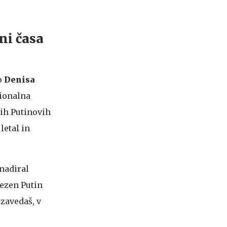
dni časa
o
Denisa
cionalna
ših Putinovih
letal in
 nadiral
jezen Putin
 zavedaš, v