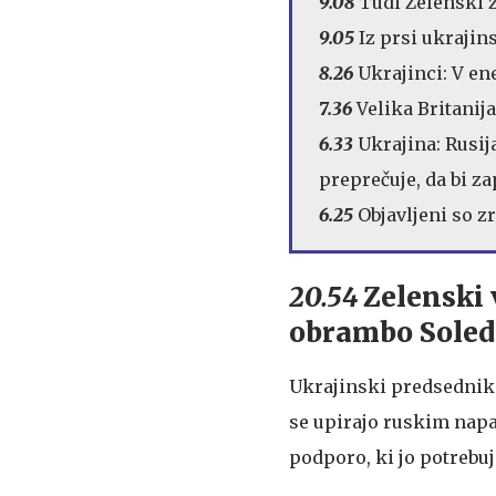
9.08
Tudi Zelenski z
9.05
Iz prsi ukrajin
8.26
Ukrajinci: V en
7.36
Velika Britanija
6.33
Ukrajina: Rusij
preprečuje, da bi za
6.25
Objavljeni so z
20.54
Zelenski 
obrambo Soled
Ukrajinski predsednik 
se upirajo ruskim napa
podporo, ki jo potrebuj