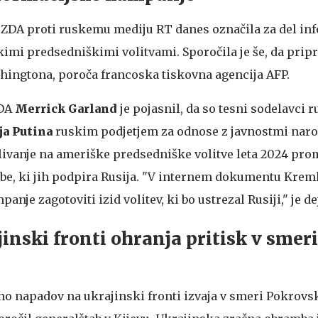
e ZDA proti ruskemu mediju RT danes označila za del in
mi predsedniškimi volitvami. Sporočila je še, da pripr
ingtona, poroča francoska tiskovna agencija AFP.
ZDA
Merrick Garland
je pojasnil, da so tesni sodelavci 
ja Putina
ruskim podjetjem za odnose z javnostmi naroči
ivanje na ameriške predsedniške volitve leta 2024 pro
be, ki jih podpira Rusija. "V internem dokumentu Kreml
panje zagotoviti izid volitev, ki bo ustrezal Rusiji," je d
inski fronti ohranja pritisk v smeri
no napadov na ukrajinski fronti izvaja v smeri Pokrovsk