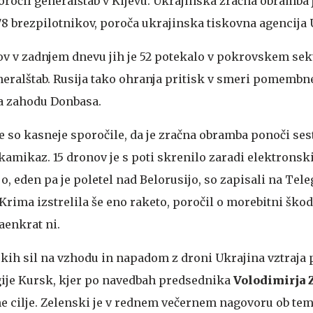
ročil generalštab v Kijevu. Ukrajinska zračna obramba
8 brezpilotnikov, poroča ukrajinska tiskovna agencija
 v zadnjem dnevu jih je 52 potekalo v pokrovskem sekt
neralštab. Rusija tako ohranja pritisk v smeri pomembn
a zahodu Donbasa.
e so kasneje sporočile, da je zračna obramba ponoči ses
kamikaz. 15 dronov je s poti skrenilo zaradi elektronsk
ijo, eden pa je poletel nad Belorusijo, so zapisali na Tel
Krima izstrelila še eno raketo, poročil o morebitni škodi
aenkrat ni.
kih sil na vzhodu in napadom z droni Ukrajina vztraja 
gije Kursk, kjer po navedbah predsednika
Volodimirja 
ne cilje. Zelenski je v rednem večernem nagovoru ob tem