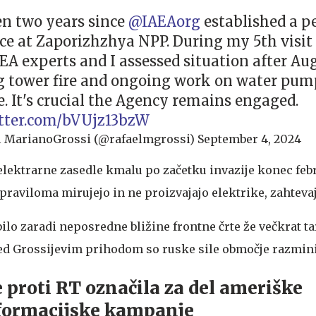
een two years since
@IAEAorg
established a 
ce at Zaporizhzhya NPP. During my 5th visit 
AEA experts and I assessed situation after Aug
g tower fire and ongoing work on water pump
e. It's crucial the Agency remains engaged.
itter.com/bVUjz13bzW
l MarianoGrossi (@rafaelmgrossi)
September 4, 2024
elektrarne zasedle kmalu po začetku invazije konec febr
 praviloma mirujejo in ne proizvajajo elektrike, zahtevaj
ilo zaradi neposredne bližine frontne črte že večkrat ta
red Grossijevim prihodom so ruske sile območje razmini
e proti RT označila za del ameriške
nformacijske kampanje