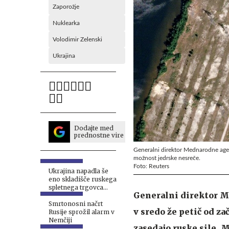
Zaporožje
Nuklearka
Volodimir Zelenski
Ukrajina
Dodajte med
prednostne vire
Generalni direktor Mednarodne agenci
možnost jedrske nesreče.
Foto: Reuters
Ukrajina napadla še
eno skladišče ruskega
spletnega trgovca
Generalni direktor Me
#vŽivo
Smrtonosni načrt
v sredo že petič od za
Rusije sprožil alarm v
Nemčiji
zasedajo ruske sile. 