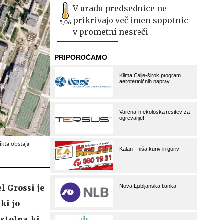
V uradu predsednice ne
prikrivajo več imen sopotnic
5,06
v prometni nesreči
ikta obstaja
l Grossi je
ki jo
stolpa, ki