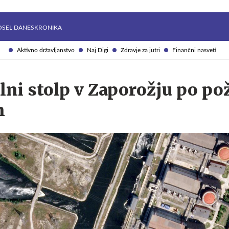
Želite prejemati e-novice?
Uživajmo pametno
OSEL DANES
KRONIKA
Aktivno državljanstvo
Naj Digi
Zdravje za jutri
Finančni nasveti
lni stolp v Zaporožju po po
n