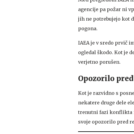
agencije pa požar ni vp
jih ne potrebujejo kot 
pogona.
IAEA je v sredo prvič im
ogledal škodo. Kot je d
verjetno porušen.
Opozorilo pred
Kot je razvidno s posnet
nekatere druge dele ele
trenutni fazi konflikta
svoje opozorilo pred r