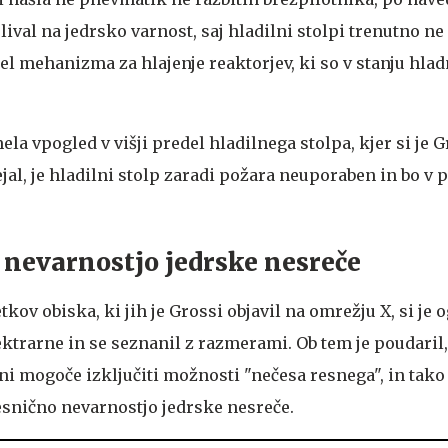
lival na jedrsko varnost, saj hladilni stolpi trenutno ne 
del mehanizma za hlajenje reaktorjev, ki so v stanju hla
ela vpogled v višji predel hladilnega stolpa, kjer si je 
ejal, je hladilni stolp zaradi požara neuporaben in bo v 
 nevarnostjo jedrske nesreče
kov obiska, ki jih je Grossi objavil na omrežju X, si je o
ktrarne in se seznanil z razmerami. Ob tem je poudaril,
 ni mogoče izključiti možnosti "nečesa resnega", in tako
esnično nevarnostjo jedrske nesreče.