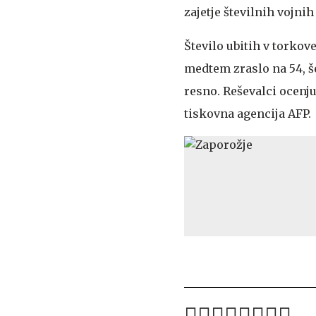
zajetje številnih vojni
Število ubitih v torkov
medtem zraslo na 54, še
resno. Reševalci ocenju
tiskovna agencija AFP.