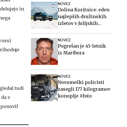
NOVICE
delujejo in
Dolina Koritnice: eden
najlepših družinskih
dnega
izletov v Julijskih
Alpah
Grossi
NOVICE
Pogrešan je 45-letnik
prihodnje
iz Maribora
NOVICE
Novomeški policisti
gledal tudi
zasegli 177 kilogramov
konoplje #foto
 da v
 ponovil