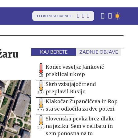
TELEKOM SLOVENIJE
žaru
KAJ BERETE
ZADNJE OBJAVE
Konec veselja: Janković
preklical ukrep
10
Skrb vzbujajoč trend
preplavil Rusijo
5,64
Klakočar Zupančičeva in Rop
sta se odločila za dve potezi
5,51
Slovenska pevka brez dlake
na jeziku: Sem v celibatu in
5,23
sem ponosna na to