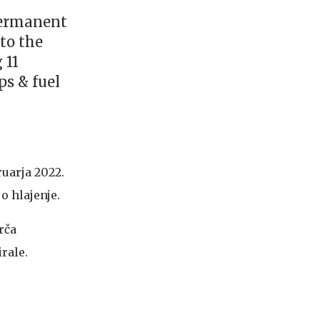
permanent
to the
 11
s & fuel
uarja 2022.
o hlajenje.
rča
rale.