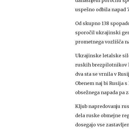
današnjem poročilu spo
uspešno odbila napad 7
Od skupno 138 spopadov
sporočil ukrajinski ge
prometnega vozlišča n
Ukrajinske letalske sil
ruskih brezpilotnikov 
dva sta se vrnila v Rus
Obenem naj bi Rusija s 
obsežnega napada pa z
Kljub napredovanju rus
dela ruske obmejne re
dosegajo vse zastavlje