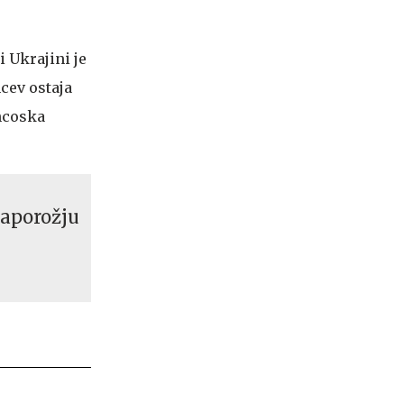
i Ukrajini je
cev ostaja
ancoska
Zaporožju