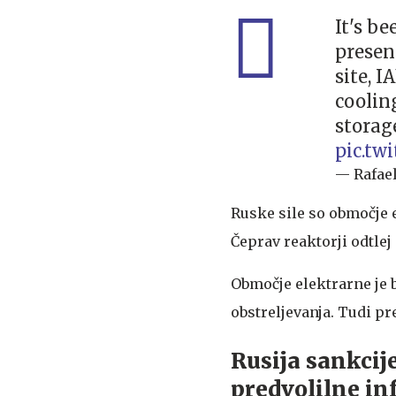
It's b
presen
site, I
coolin
storag
pic.tw
— Rafae
Ruske sile so območje 
Čeprav reaktorji odtlej
Območje elektrarne je b
obstreljevanja. Tudi p
Rusija sankcij
predvolilne i