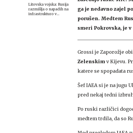
Litovska vojska: Rusija
ga je nedavno zajel po
razmišlja o napadih na
infrastrukturo v
porušen. Medtem Rusij
baltskih državah
smeri Pokrovska, je v
Grossi je Zaporožje ob
Zelenskim
v Kijevu. P
katere se spopadata ru
Šef IAEA si je na jugu 
pred nekaj tedni izbruh
Po ruski različici dogo
medtem trdila, da so R
Med pregledom IAEA ni 