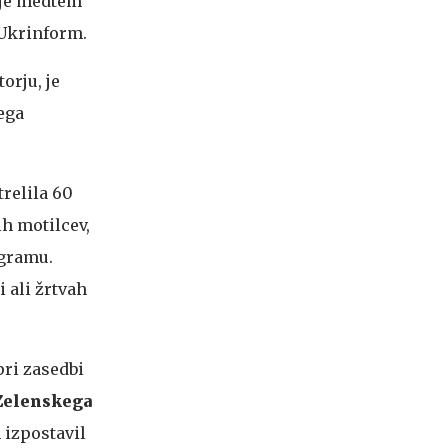
 je medtem
 Ukrinform.
orju, je
ega
trelila 60
ih motilcev,
egramu.
 ali žrtvah
pri zasedbi
Zelenskega
 izpostavil