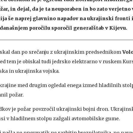
žar, in dejal, da je ta neuporaben in bo zato verjetno
a še naprej glavnino napadov na ukrajinski fronti i
 današnjem poročilu sporočil generalštab v Kijevu.
iskal dan po srečanju z ukrajinskim predsednikom
Vol
red tem je obiskal tudi jedrsko elektrarno v ruskem Kurs
ska in ukrajinska vojska.
Ukrajine med drugim ogledal enega izmed hladilnih stolp
nil požar.
dkov je požar povzročil ukrajinski bojni dron. Ukrajinsk
usi v hladilnem stolpu zažgali avtomobilske gume.
našla ne pnevmatik ne razbitin brezpilotnika, po nav