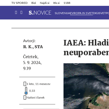
Info in obvestila
Tehnik
TV SPORED
Bizi
Najdi.si
Itis.si
1188
SLOVENIJA
EVROPA IN SVET
DIGISVET
P
IAEA: Hladi
Avtorji:
R. K.,
STA
neuporabe
Četrtek,
5. 9. 2024,
9.39
1 leto, 11 mesecev
0,33
Natisni članek