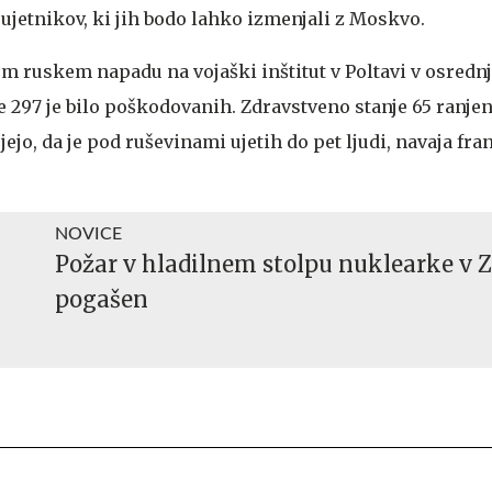
h ujetnikov, ki jih bodo lahko izmenjali z Moskvo.
em ruskem napadu na vojaški inštitut v Poltavi v osrednj
 297 je bilo poškodovanih. Zdravstveno stanje 65 ranjen
jejo, da je pod ruševinami ujetih do pet ljudi, navaja fr
NOVICE
Požar v hladilnem stolpu nuklearke v 
pogašen