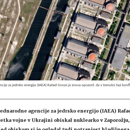
je za jedrsko energijo (IAEA) Rafael Grossi je znova opozoril, da v trenutni fazi konfl
dnarodne agencije za jedrsko energijo (IAEA) Rafae
četka vojne v Ukrajini obiskal nuklearko v Zaporožju, 
Med obiskom si je ogledal tudi notranjost hladilnega 