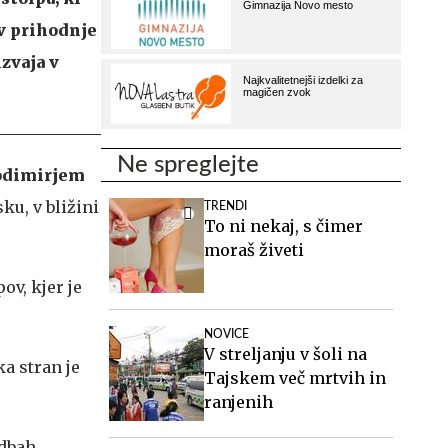
 v prihodnje
zvaja v
Ne spreglejte
odimirjem
ku, v bližini
TRENDI
To ni nekaj, s čimer
moraš živeti
ov, kjer je
NOVICE
V streljanju v šoli na
a stran je
Tajskem več mrtvih in
ranjenih
edbah