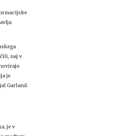
formacijske
avlja
ruskega
li, naj v
movirajo
ja je
ejal Garland.
a, je v