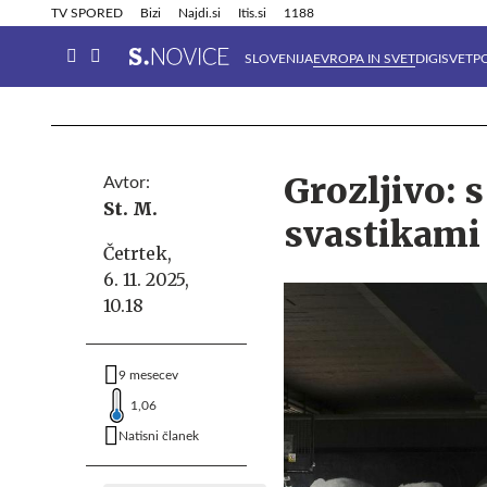
Info in obvestila
Tehnik
TV SPORED
Bizi
Najdi.si
Itis.si
1188
SLOVENIJA
EVROPA IN SVET
DIGISVET
P
Grozljivo: s
Avtor:
St. M.
svastikami
Četrtek,
6. 11. 2025,
10.18
9 mesecev
1,06
Natisni članek