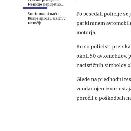
Nemčije neprijetno
sporočilo
Po besedah policije se
Smrtonosni načrt
Rusije sprožil alarm v
parkiranem avtomobilu 
Nemčiji
motorja.
Ko so policisti preisk
okoli 50 avtomobilov, p
nacističnih simbolov ob
Glede na predhodni test
vendar njen izvor osta
poročil o poškodbah n