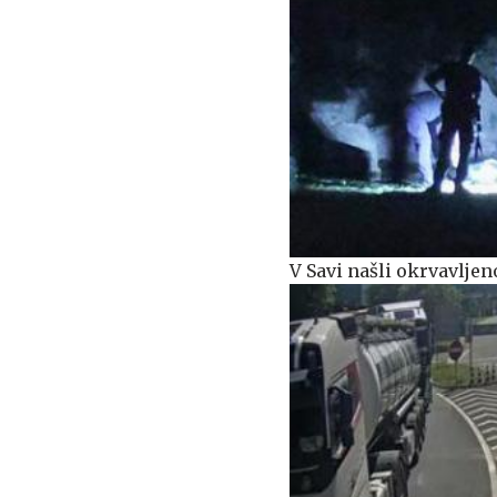
V Savi našli okrvavlje