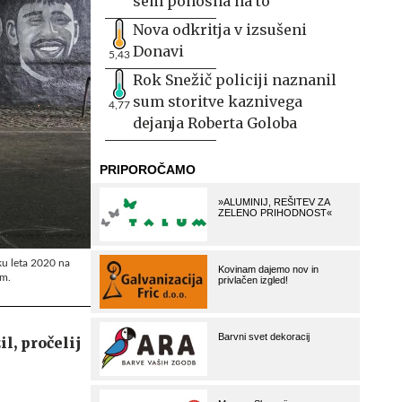
sem ponosna na to
Nova odkritja v izsušeni
Donavi
5,43
Rok Snežič policiji naznanil
sum storitve kaznivega
4,77
dejanja Roberta Goloba
ku leta 2020 na
am.
l, pročelij