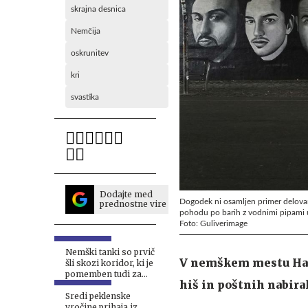
skrajna desnica
Nemčija
oskrunitev
kri
svastika
Dodajte med
Dogodek ni osamljen primer delovan
prednostne vire
pohodu po barih z vodnimi pipami u
Foto: Guliverimage
Nemški tanki so prvič
V nemškem mestu Hanau
šli skozi koridor, ki je
pomemben tudi za
hiš in poštnih nabiral
Rusijo. To je za zdaj
znano.
Sredi peklenske
vročine prihaja iz