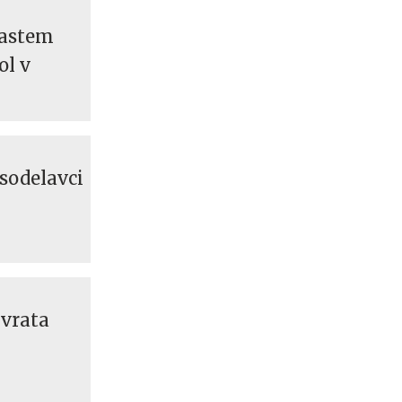
kastem
ol v
 sodelavci
 vrata