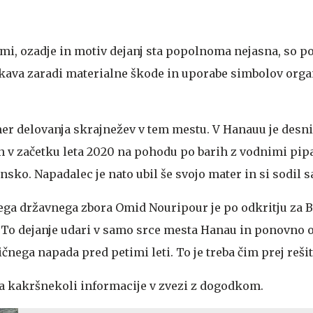
emi, ozadje in motiv dejanj sta popolnoma nejasna, so po
ava zaradi materialne škode in uporabe simbolov organ
er delovanja skrajnežev v tem mestu. V Hanauu je desn
n v začetku leta 2020 na pohodu po barih z vodnimi pi
sko. Napadalec je nato ubil še svojo mater in si sodil 
a državnega zbora Omid Nouripour je po odkritju za B
. To dejanje udari v samo srce mesta Hanau in ponovno 
čnega napada pred petimi leti. To je treba čim prej rešit
 za kakršnekoli informacije v zvezi z dogodkom.