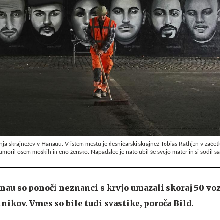
ja skrajnežev v Hanauu. V istem mestu je desničarski skrajnež Tobias Rathjen v začet
moril osem moških in eno žensko. Napadalec je nato ubil še svojo mater in si sodil s
 so ponoči neznanci s krvjo umazali skoraj 50 vozi
nikov. Vmes so bile tudi svastike, poroča Bild.