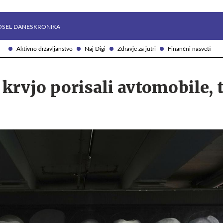
Želite prejemati e-novice?
Uživajmo pametno
OSEL DANES
KRONIKA
Aktivno državljanstvo
Naj Digi
Zdravje za jutri
Finančni nasveti
 krvjo porisali avtomobile, 