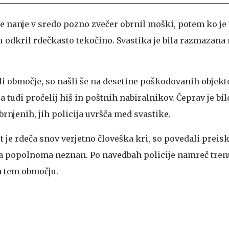
 je nanje v sredo pozno zvečer obrnil moški, potem ko je
odkril rdečkasto tekočino. Svastika je bila razmazana
ali območje, so našli še na desetine poškodovanih objek
a tudi pročelij hiš in poštnih nabiralnikov. Čeprav je bil
rnjenih, jih policija uvršča med svastike.
 je rdeča snov verjetno človeška kri, so povedali preisk
ja popolnoma neznan. Po navedbah policije namreč tren
a tem območju.