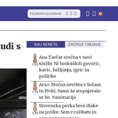
TELEKOM SLOVENIJE
tudi s
KAJ BERETE
ZADNJE OBJAVE
Ana Tavčar srečna v novi
službi: Ni hodniških govoric,
7,83
kavic, šušljanja, igric in
politike
Arso: Močna nevihta v Sežani
in Pivki. Samo še stopnjevalo
7,79
se bo. #animacija
Slovenska pevka brez dlake
na jeziku: Sem v celibatu in
6,88