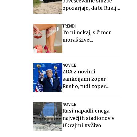
obveščevalne službe
opozarjajo, da bi Rusija
lahko že kmalu
preizkusila Nato
TRENDI
To ni nekaj, s čimer
moraš živeti
NOVICE
ZDA z novimi
sankcijami zoper
Rusijo, tudi zoper
Putina
NOVICE
Rusi napadli enega
največjih stadionov v
Ukrajini #vŽivo