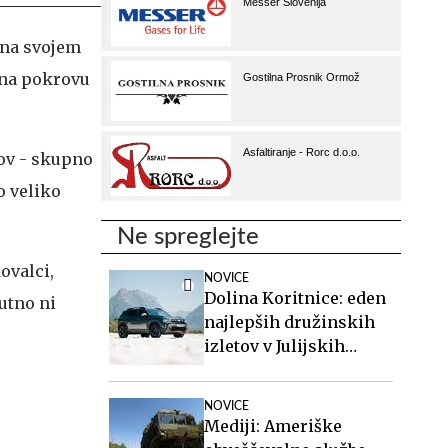
 na svojem
 na pokrovu
tov - skupno
o veliko
Ne spreglejte
ovalci,
NOVICE
Dolina Koritnice: eden
utno ni
najlepših družinskih
izletov v Julijskih
Alpah
NOVICE
Mediji: Ameriške