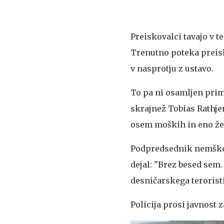
Preiskovalci tavajo v t
Trenutno poteka preisk
v nasprotju z ustavo.
To pa ni osamljen prim
skrajnež Tobias Rathje
osem moških in eno žen
Podpredsednik nemškeg
dejal: "Brez besed sem
desničarskega teroristi
Policija prosi javnost