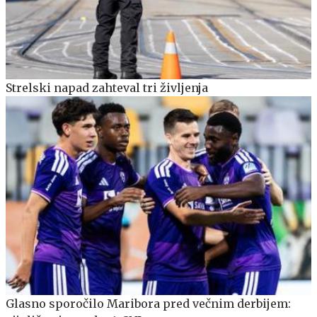
Strelski napad zahteval tri življenja
Glasno sporočilo Maribora pred večnim derbijem: