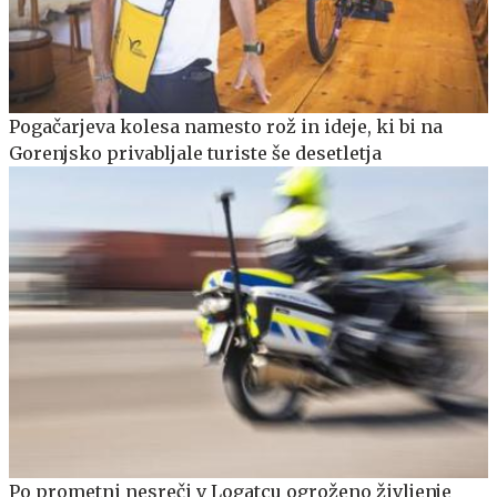
Pogačarjeva kolesa namesto rož in ideje, ki bi na
Gorenjsko privabljale turiste še desetletja
Po prometni nesreči v Logatcu ogroženo življenje