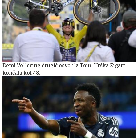
Demi Vollering drugič osvojila Tour, Urška Žigart
končala kot 48.