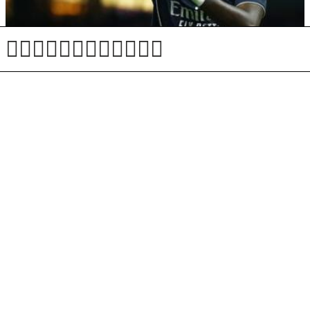
Vinicius Junior podaljšal za šest let
Na jugu Libanona ubita izraelska vojaka #vŽivo