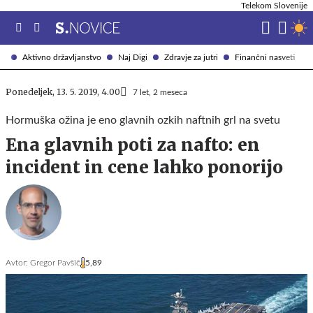
Telekom Slovenije
Aktivno državljanstvo
Naj Digi
Zdravje za jutri
Finančni nasveti
Ponedeljek, 13. 5. 2019, 4.00
7 let, 2 meseca
Hormuška ožina je eno glavnih ozkih naftnih grl na svetu
Ena glavnih poti za nafto: en
incident in cene lahko ponorijo
Avtor:
Gregor Pavšič
5,89