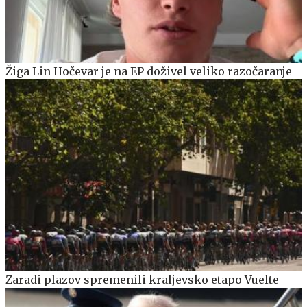
Žiga Lin Hočevar je na EP doživel veliko razočaranje
Zaradi plazov spremenili kraljevsko etapo Vuelte