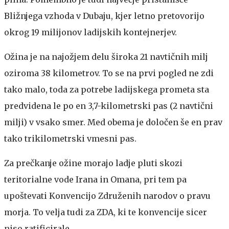
Bližnjega vzhoda v Dubaju, kjer letno pretovorijo
okrog 19 milijonov ladijskih kontejnerjev.
Ožina je na najožjem delu široka 21 navtičnih milj
oziroma 38 kilometrov. To se na prvi pogled ne zdi
tako malo, toda za potrebe ladijskega prometa sta
predvidena le po en 3,7-kilometrski pas (2 navtični
milji) v vsako smer. Med obema je določen še en prav
tako trikilometrski vmesni pas.
Za prečkanje ožine morajo ladje pluti skozi
teritorialne vode Irana in Omana, pri tem pa
upoštevati Konvencijo Združenih narodov o pravu
morja. To velja tudi za ZDA, ki te konvencije sicer
niso ratificirale.