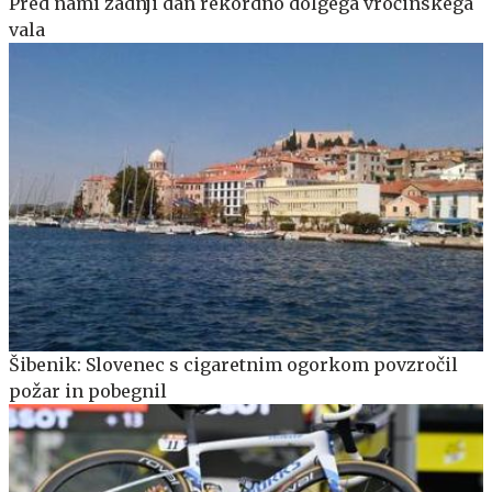
Pred nami zadnji dan rekordno dolgega vročinskega
vala
Šibenik: Slovenec s cigaretnim ogorkom povzročil
požar in pobegnil