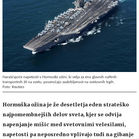
Naraščajoče napetosti v Hormuški ožini, ki velja za eno glavnih naftnih
transportnih žil na svetu, povzročajo zaskrbljenost na svetovnih trgih.
Foto: Reuters
Hormuška ožina je že desetletja eden strateško
najpomembnejših delov sveta, kjer se odvija
napenjanje mišic med svetovnimi velesilami,
napetosti pa neposredno vplivajo tudi na gibanje