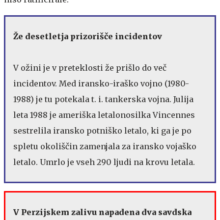
Že desetletja prizorišče incidentov
V ožini je v preteklosti že prišlo do več
incidentov. Med iransko-iraško vojno (1980-
1988) je tu potekala t. i. tankerska vojna. Julija
leta 1988 je ameriška letalonosilka Vincennes
sestrelila iransko potniško letalo, ki ga je po
spletu okoliščin zamenjala za iransko vojaško
letalo. Umrlo je vseh 290 ljudi na krovu letala.
V Perzijskem zalivu napadena dva savdska