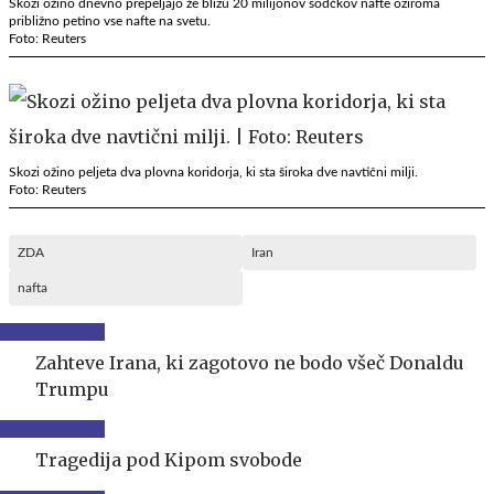
Skozi ožino dnevno prepeljajo že blizu 20 milijonov sodčkov nafte oziroma
približno petino vse nafte na svetu.
Foto: Reuters
Skozi ožino peljeta dva plovna koridorja, ki sta široka dve navtični milji.
Foto: Reuters
ZDA
Iran
nafta
Zahteve Irana, ki zagotovo ne bodo všeč Donaldu
Trumpu
Tragedija pod Kipom svobode