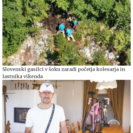
Slovenski gasilci v šoku zaradi početja kolesarja in
lastnika vikenda