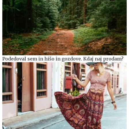
Podedoval sem in hišo in gozdove. Kdaj naj prodam?