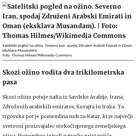
Satelitski pogled na ožino. Severno Iran, spodaj Združeni Arabski Emirati in Oman
(eksklava Musandam).
Foto: Thomas Hilmes/Wikimedia Commons
Skozi ožino vodita dva trikilometrska
pasa
Skozi ožino potuje nafta iz Savdske Arabije, Irana,
Združenih arabskih emiratov, Kuvajta in Iraka. Ta
trgovska pot je pomembna tudi za Katar, ki je največji
svetovni proizvajalec utekočinjenega zemeljskega
plina. Pomembno je tudi največje pristanišče