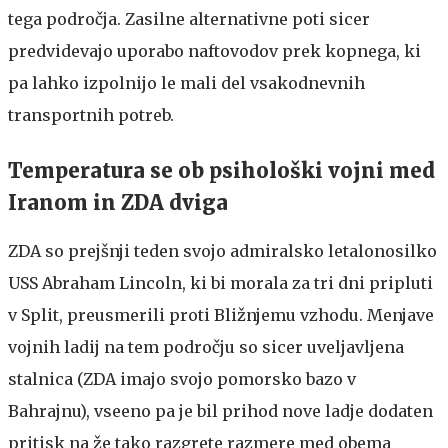
tega področja. Zasilne alternativne poti sicer
predvidevajo uporabo naftovodov prek kopnega, ki
pa lahko izpolnijo le mali del vsakodnevnih
transportnih potreb.
Temperatura se ob psihološki vojni med
Iranom in ZDA dviga
ZDA so prejšnji teden svojo admiralsko letalonosilko
USS Abraham Lincoln, ki bi morala za tri dni pripluti
v Split, preusmerili proti Bližnjemu vzhodu. Menjave
vojnih ladij na tem področju so sicer uveljavljena
stalnica (ZDA imajo svojo pomorsko bazo v
Bahrajnu), vseeno pa je bil prihod nove ladje dodaten
pritisk na že tako razgrete razmere med obema