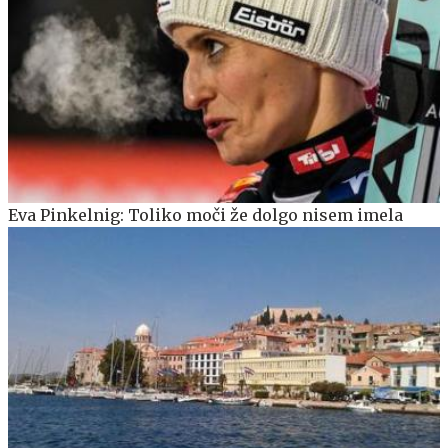
Eva Pinkelnig: Toliko moči že dolgo nisem imela