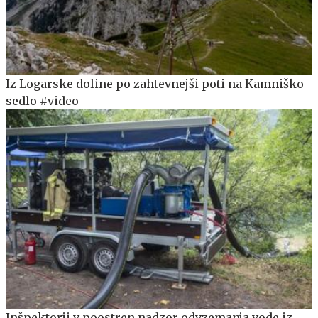
Iz Logarske doline po zahtevnejši poti na Kamniško
sedlo #video
Inšpektorji v poostren nadzor odvzemanja vode iz