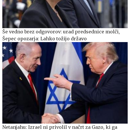
Še vedno brez odgovorov: urad predsednice molči,
Šepec opozarja: Lahko tožijo državo
Netanjahu: Izrael ni privolil v načrt za Gazo, ki ga