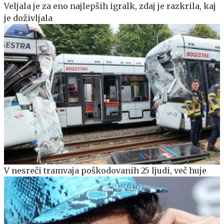
Veljala je za eno najlepših igralk, zdaj je razkrila, kaj
je doživljala
V nesreči tramvaja poškodovanih 25 ljudi, več huje