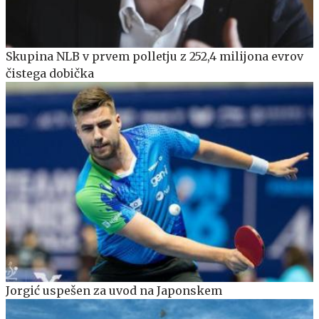
Skupina NLB v prvem polletju z 252,4 milijona evrov
čistega dobička
Jorgić uspešen za uvod na Japonskem