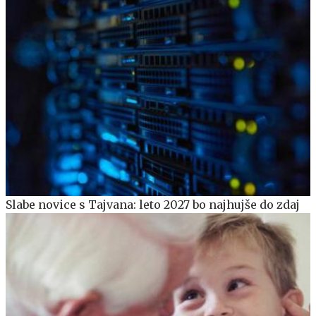
Slabe novice s Tajvana: leto 2027 bo najhujše do zdaj