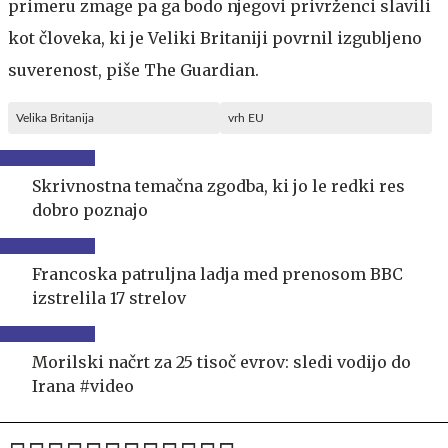
primeru zmage pa ga bodo njegovi privrženci slavili
kot človeka, ki je Veliki Britaniji povrnil izgubljeno
suverenost, piše The Guardian.
Velika Britanija
vrh EU
Skrivnostna temačna zgodba, ki jo le redki res
dobro poznajo
Francoska patruljna ladja med prenosom BBC
izstrelila 17 strelov
Morilski načrt za 25 tisoč evrov: sledi vodijo do
Irana #video