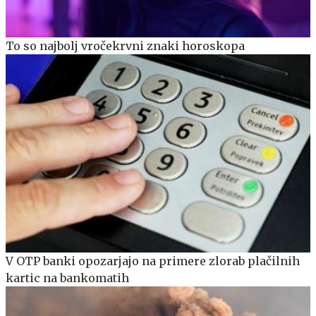
To so najbolj vročekrvni znaki horoskopa
V OTP banki opozarjajo na primere zlorab plačilnih
kartic na bankomatih