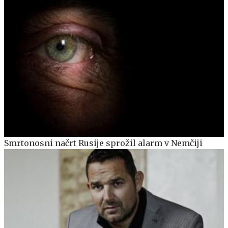
Smrtonosni načrt Rusije sprožil alarm v Nemčiji