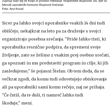
Župnija Stari trg ob Kolpi in prostori nekdanje Terapevtske skupnosti Tav, kjer so
letovali uporabniki komune Skupnost Srečanje.
Foto: Ana Kovač
Sicer pa lahko svojci uporabnike vsakih 14 dni tudi
obiščejo, nekajkrat na leto pa za druženje s svojci
organizirajo posebna srečanja. "Pride lahko tisti, ki
uporabnika resnično podpira, da spremeni svoje
življenje, zato se želimo z vsakim prej osebno srečati,
ga spoznati in mu predstaviti program in cilje, ki jih
zasledujemo," še pojasni Štefan. Ob tem doda, da se
večkrat zgodi, da komu tudi odsvetujejo obiskovanje
ali pa uporabniki sami komu rečejo, naj ne prihaja.
"Če čutiš, da te duši, ti namreč lahko tudi
škoduje," meni.