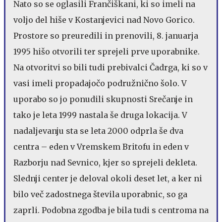
Nato so se oglasili Frančiškani, ki so imeli na
voljo del hiše v Kostanjevici nad Novo Gorico.
Prostore so preuredili in prenovili, 8. januarja
1995 hišo otvorili ter sprejeli prve uporabnike.
Na otvoritvi so bili tudi prebivalci Čadrga, ki so v
vasi imeli propadajočo podružnično šolo. V
uporabo so jo ponudili skupnosti Srečanje in
tako je leta 1999 nastala še druga lokacija. V
nadaljevanju sta se leta 2000 odprla še dva
centra – eden v Vremskem Britofu in eden v
Razborju nad Sevnico, kjer so sprejeli dekleta.
Slednji center je deloval okoli deset let, a ker ni
bilo več zadostnega števila uporabnic, so ga
zaprli. Podobna zgodba je bila tudi s centroma na