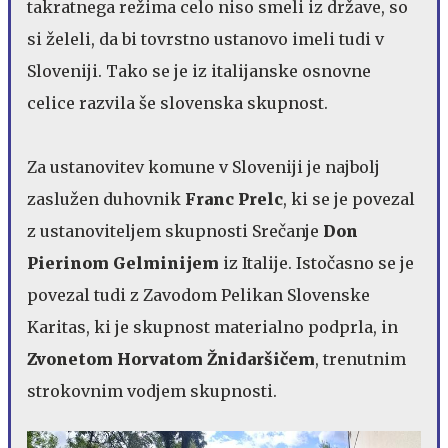
takratnega režima celo niso smeli iz države, so
si želeli, da bi tovrstno ustanovo imeli tudi v
Sloveniji. Tako se je iz italijanske osnovne
celice razvila še slovenska skupnost.
Za ustanovitev komune v Sloveniji je najbolj
zaslužen duhovnik
Franc Prelc
, ki se je povezal
z ustanoviteljem skupnosti Srečanje
Don
Pierinom Gelminijem
iz Italije. Istočasno se je
povezal tudi z Zavodom Pelikan Slovenske
Karitas, ki je skupnost materialno podprla, in
Zvonetom Horvatom Žnidaršičem
, trenutnim
strokovnim vodjem skupnosti.