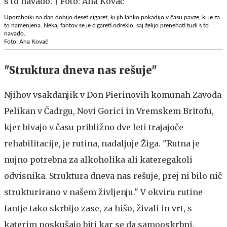
Uporabniki na dan dobijo deset cigaret, ki jih lahko pokadijo v času pavze, ki je za
to namenjena. Nekaj fantov se je cigareti odreklo, saj želijo prenehati tudi s to
navado.
Foto: Ana Kovač
"Struktura dneva nas rešuje"
Njihov vsakdanjik v Don Pierinovih komunah Zavoda
Pelikan v Čadrgu, Novi Gorici in Vremskem Britofu,
kjer bivajo v času približno dve leti trajajoče
rehabilitacije, je rutina, nadaljuje Žiga. "Rutna je
nujno potrebna za alkoholika ali kateregakoli
odvisnika. Struktura dneva nas rešuje, prej ni bilo nič
strukturirano v našem življenju." V okviru rutine
fantje tako skrbijo zase, za hišo, živali in vrt, s
katerim poskušajo biti kar se da samooskrbni,