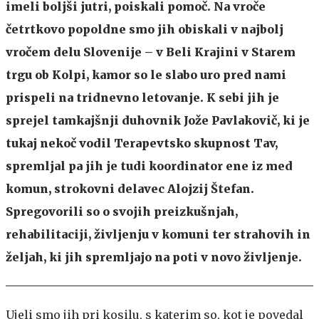
imeli boljši jutri, poiskali pomoč. Na vroče
četrtkovo popoldne smo jih obiskali v najbolj
vročem delu Slovenije – v Beli Krajini v Starem
trgu ob Kolpi, kamor so le slabo uro pred nami
prispeli na tridnevno letovanje. K sebi jih je
sprejel tamkajšnji duhovnik Jože Pavlakovič, ki je
tukaj nekoč vodil Terapevtsko skupnost Tav,
spremljal pa jih je tudi koordinator ene iz med
komun, strokovni delavec Alojzij Štefan.
Spregovorili so o svojih preizkušnjah,
rehabilitaciji, življenju v komuni ter strahovih in
željah, ki jih spremljajo na poti v novo življenje.
Ujeli smo jih pri kosilu, s katerim so, kot je povedal