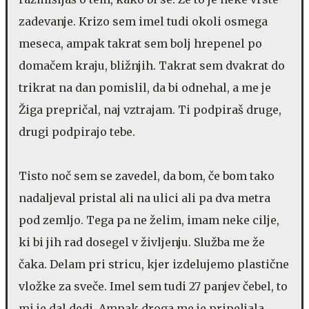
zadevanje. Krizo sem imel tudi okoli osmega
meseca, ampak takrat sem bolj hrepenel po
domačem kraju, bližnjih. Takrat sem dvakrat do
trikrat na dan pomislil, da bi odnehal, a me je
Žiga prepričal, naj vztrajam. Ti podpiraš druge,
drugi podpirajo tebe.
Tisto noč sem se zavedel, da bom, če bom tako
nadaljeval pristal ali na ulici ali pa dva metra
pod zemljo. Tega pa ne želim, imam neke cilje,
ki bi jih rad dosegel v življenju. Služba me že
čaka. Delam pri stricu, kjer izdelujemo plastične
vložke za sveče. Imel sem tudi 27 panjev čebel, to
mi je dal dedi. Ampak droga me je pripeljala