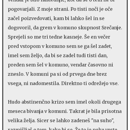
pogovarjali. Z moje strani. Po tisti noči je oče
začel poizvedovati, kam bi lahko šel in se
dogovoril, da grem v komuno skupnost Srečanje.
Sprejeli so me tri tedne kasneje. Še en večer
pred vstopom v komuno sem se ga šel zadet,
imel sem željo, da bi se zadel tudi tisti dan,
preden sem šel v komuno, vendar časovno ni
zneslo. V komuni pa si od prvega dne brez
vsega, ni nadomestila. Direktno ti odrežejo vse.
Hudo abstinenčno krizo sem imel okoli drugega
meseca bivanja v komuni. Takrat je bila prisotna
velika želja. Sicer se lahko zadeneš "na suho",
razmišljaš o tem, kako bi se. Že to je neke vrste