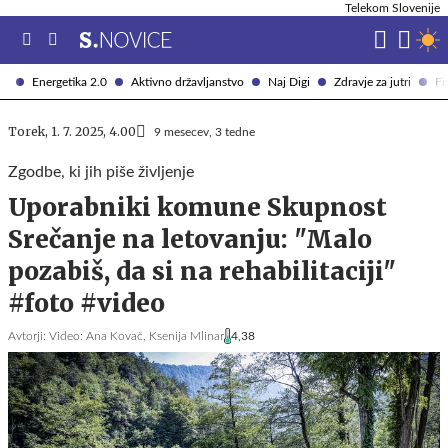
Telekom Slovenije
Energetika 2.0
Aktivno državljanstvo
Naj Digi
Zdravje za jutri
Fi
Torek, 1. 7. 2025, 4.00
9 mesecev, 3 tedne
Zgodbe, ki jih piše življenje
Uporabniki komune Skupnost
Srečanje na letovanju: "Malo
pozabiš, da si na rehabilitaciji"
#foto #video
Avtorji:
Video: Ana Kovač,
Ksenija Mlinar
4,38