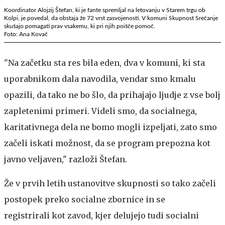
Koordinator Alojzij Štefan, ki je fante spremljal na letovanju v Starem trgu ob
Kolpi, je povedal, da obstaja že 72 vrst zasvojenosti. V komuni Skupnost Srečanje
skušajo pomagati prav vsakemu, ki pri njih poišče pomoč.
Foto: Ana Kovač
"Na začetku sta res bila eden, dva v komuni, ki sta
uporabnikom dala navodila, vendar smo kmalu
opazili, da tako ne bo šlo, da prihajajo ljudje z vse bolj
zapletenimi primeri. Videli smo, da socialnega,
karitativnega dela ne bomo mogli izpeljati, zato smo
začeli iskati možnost, da se program prepozna kot
javno veljaven," razloži Štefan.
Že v prvih letih ustanovitve skupnosti so tako začeli
postopek preko socialne zbornice in se
registrirali kot zavod, kjer delujejo tudi socialni