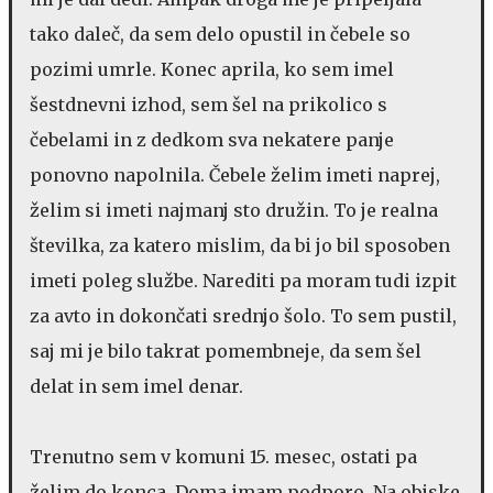
tako daleč, da sem delo opustil in čebele so
pozimi umrle. Konec aprila, ko sem imel
šestdnevni izhod, sem šel na prikolico s
čebelami in z dedkom sva nekatere panje
ponovno napolnila. Čebele želim imeti naprej,
želim si imeti najmanj sto družin. To je realna
številka, za katero mislim, da bi jo bil sposoben
imeti poleg službe. Narediti pa moram tudi izpit
za avto in dokončati srednjo šolo. To sem pustil,
saj mi je bilo takrat pomembneje, da sem šel
delat in sem imel denar.
Trenutno sem v komuni 15. mesec, ostati pa
želim do konca. Doma imam podporo. Na obiske