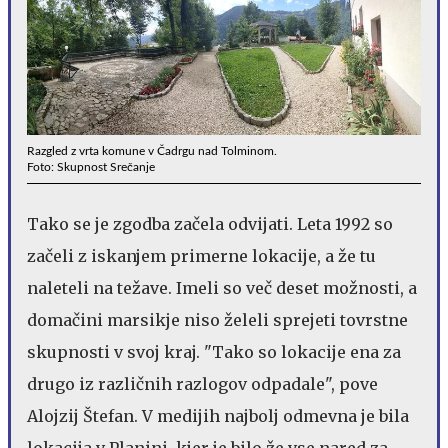
Razgled z vrta komune v Čadrgu nad Tolminom.
Foto: Skupnost Srečanje
Tako se je zgodba začela odvijati. Leta 1992 so
začeli z iskanjem primerne lokacije, a že tu
naleteli na težave. Imeli so več deset možnosti, a
domačini marsikje niso želeli sprejeti tovrstne
skupnosti v svoj kraj. "Tako so lokacije ena za
drugo iz različnih razlogov odpadale", pove
Alojzij Štefan. V medijih najbolj odmevna je bila
lokacija v Planini, kjer je bilo že vse nared za