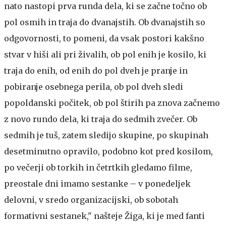
nato nastopi prva runda dela, ki se začne točno ob
pol osmih in traja do dvanajstih. Ob dvanajstih so
odgovornosti, to pomeni, da vsak postori kakšno
stvar v hiši ali pri živalih, ob pol enih je kosilo, ki
traja do enih, od enih do pol dveh je pranje in
pobiranje osebnega perila, ob pol dveh sledi
popoldanski počitek, ob pol štirih pa znova začnemo
z novo rundo dela, ki traja do sedmih zvečer. Ob
sedmih je tuš, zatem sledijo skupine, po skupinah
desetminutno opravilo, podobno kot pred kosilom,
po večerji ob torkih in četrtkih gledamo filme,
preostale dni imamo sestanke – v ponedeljek
delovni, v sredo organizacijski, ob sobotah
formativni sestanek," našteje Žiga, ki je med fanti