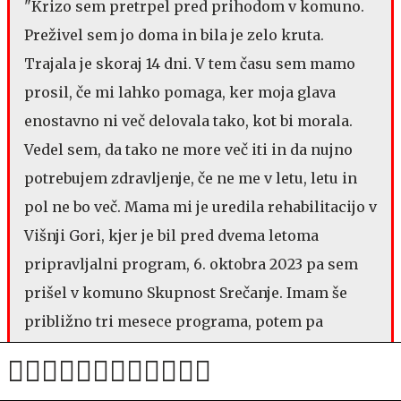
"Krizo sem pretrpel pred prihodom v komuno.
Preživel sem jo doma in bila je zelo kruta.
Trajala je skoraj 14 dni. V tem času sem mamo
prosil, če mi lahko pomaga, ker moja glava
enostavno ni več delovala tako, kot bi morala.
Vedel sem, da tako ne more več iti in da nujno
potrebujem zdravljenje, če ne me v letu, letu in
pol ne bo več. Mama mi je uredila rehabilitacijo v
Višnji Gori, kjer je bil pred dvema letoma
pripravljalni program, 6. oktobra 2023 pa sem
prišel v komuno Skupnost Srečanje. Imam še
približno tri mesece programa, potem pa
zaključim. Ob koncu imam nek strah, ampak na
nek način dober strah. Malo me skrbi, kako me