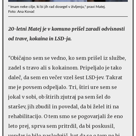
" Imam neke cilje, ki bi jih rad dosegel v življenju," pravi Matej.
Foto: Ana Kovač
20-letni Matej je v komuno prišel zaradi odvisnosti
od trave, kokaina in LSD-ja.
"Običajno sem se vedno, ko sem prišel iz službe,
zadel s travo ali s kokainom. Pripeljalo je tako
daleč, da sem en večer vzel šest LSD-jev. Takrat
me je povsem odpeljalo. Tri, štiri ure sem se
jokal v sobi, ob štirih zjutraj pa sem šel do
staršev, jih zbudil in povedal, da bi želel iti na
rehabilitacijo. O tem smo se pogovarjali že eno
leto prej, sprva sem pritrdil, da bi poskusil,
vendar je bilo naslednjič, kot da se o tem ne bi