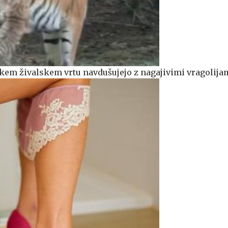
nskem živalskem vrtu navdušujejo z nagajivimi vragolija