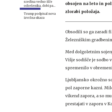
sredina vedno išče
obsojen na leto in po
odrešenika, dobi pa
Janševo vlado #video
zlorabi položaja.
Trump podpisal nova
izvršna ukaza
Obsodili so ga zaradi f
Železniškim gradbenim
Med dolgoletnim sojenj
Višje sodišče je sodbo 
spremenilo v obremeni
Ljubljansko okrožno so
pol zaporne kazni. Mil
vikend zapora, a so mu
prestajati v zaporu v K