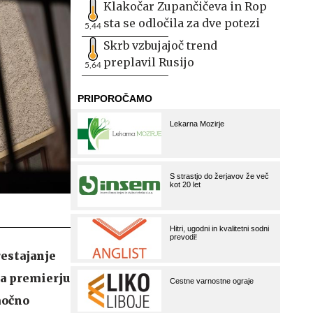
Klakočar Zupančičeva in Rop
sta se odločila za dve potezi
5,44
Skrb vzbujajoč trend
preplavil Rusijo
5,64
restajanje
ja premierju
močno