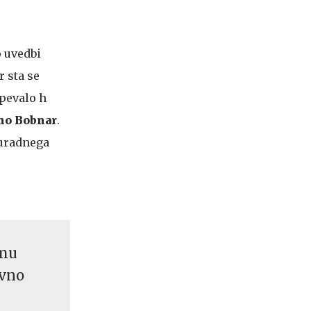
o uvedbi
r sta se
spevalo h
no Bobnar
.
 uradnega
emu
ivno