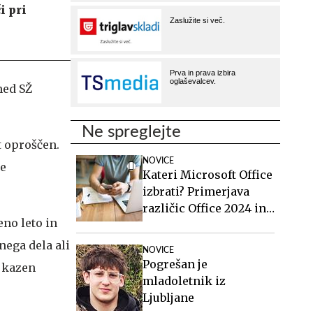
i pri
med SŽ
Ne spreglejte
t oproščen.
NOVICE
ne
Kateri Microsoft Office
izbrati? Primerjava
različic Office 2024 in
eno leto in
Office 2021.
nega dela ali
NOVICE
Pogrešan je
o kazen
mladoletnik iz
Ljubljane