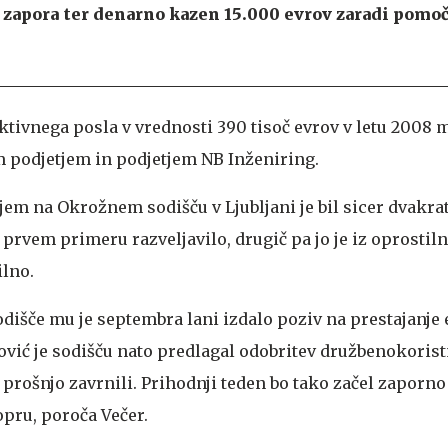
l zapora ter denarno kazen 15.000 evrov zaradi pomoč
iktivnega posla v vrednosti 390 tisoč evrov v letu 2008 
 podjetjem in podjetjem NB Inženiring.
em na Okrožnem sodišču v Ljubljani je bil sicer dvakra
v prvem primeru razveljavilo, drugič pa jo je iz oprostil
lno.
dišče mu je septembra lani izdalo poziv na prestajanje 
ović je sodišču nato predlagal odobritev družbenokorist
 prošnjo zavrnili. Prihodnji teden bo tako začel zaporn
opru, poroča Večer.