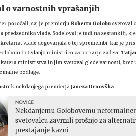
l o varnostnih vprašanjih
cer poročali, saj je premierju
Robertu Golobu
svetoval 
 predsednika vlade. Sodeloval je tudi na sestankih, kje
ekretariat vlade dogovarjala o tej spremembi, kar je pri
olobom in tedanjo ministrico za notranje zadeve
Tatja
ekatera ministrstva in jim svetoval glede varnosti, brez
formalne podlage.
rnostnik nekdanjega premierja
Janeza Drnovška
.
NOVICE
Nekdanjemu Golobovemu neformaln
svetovalcu zavrnili prošnjo za alternat
prestajanje kazni