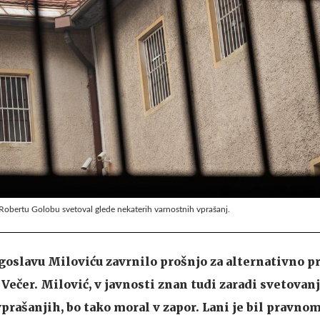
 Robertu Golobu svetoval glede nekaterih varnostnih vprašanj.
goslavu Miloviću zavrnilo prošnjo za alternativno p
 Večer. Milović, v javnosti znan tudi zaradi svetovan
prašanjih, bo tako moral v zapor. Lani je bil pravno