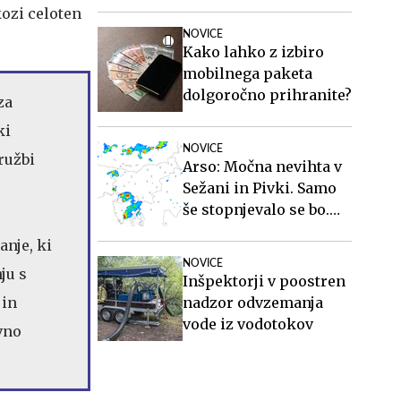
kozi celoten
NOVICE
Kako lahko z izbiro
mobilnega paketa
dolgoročno prihranite?
za
ki
NOVICE
ružbi
Arso: Močna nevihta v
Sežani in Pivki. Samo
še stopnjevalo se bo.
#animacija
anje, ki
NOVICE
ju s
Inšpektorji v poostren
 in
nadzor odvzemanja
vode iz vodotokov
vno