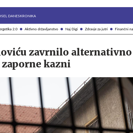
Želite prejemati e-novice?
Uživajmo pametno
OSEL DANES
KRONIKA
rgetika 2.0
Aktivno državljanstvo
Naj Digi
Zdravje za jutri
Finančni na
oviću zavrnilo alternativno
 zaporne kazni