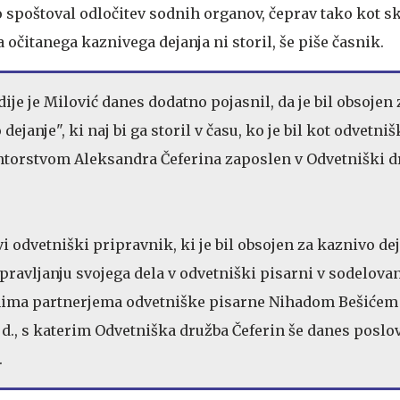
bo spoštoval odločitev sodnih organov, čeprav tako kot s
a očitanega kaznivega dejanja ni storil, še piše časnik.
dije je Milović danes dodatno pojasnil, da je bil obsojen 
janje", ki naj bi ga storil v času, ko je bil kot odvetniš
torstvom Aleksandra Čeferina zaposlen v Odvetniški d
 odvetniški pripravnik, ki je bil obsojen za kaznivo dej
 opravljanju svojega dela v odvetniški pisarni v sodelovan
ima partnerjema odvetniške pisarne Nihadom Bešićem
 d., s katerim Odvetniška družba Čeferin še danes poslo
.