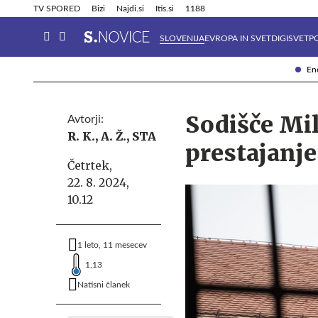
Info in obvestila
Tehnik
TV SPORED
Bizi
Najdi.si
Itis.si
1188
SLOVENIJA
EVROPA IN SVET
DIGISVET
P
Ene
Sodišče Mil
Avtorji:
R. K.,
A. Ž.,
STA
prestajanje
Četrtek,
22. 8. 2024,
10.12
1 leto, 11 mesecev
1,13
Natisni članek