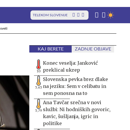
TELEKOM SLOVENIJE
sveti
KAJ BERETE
ZADNJE OBJAVE
Konec veselja: Janković
preklical ukrep
10
Slovenska pevka brez dlake
na jeziku: Sem v celibatu in
5,65
sem ponosna na to
Ana Tavčar srečna v novi
službi: Ni hodniških govoric,
5,79
kavic, šušljanja, igric in
politike