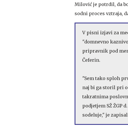
Milović je potrdil, da 
sodni proces vztraja, d
V pisni izjavi za me
"domnevno kaznivo de
pripravnik pod men
Čeferin.
"Sem tako sploh prvi
naj bi ga storil pri
takratnima poslovn
podjetjem SŽ ŽGP d.
sodeluje," je zapisal