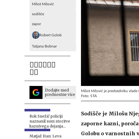
Miloš Milović
sodišče
zapor
Robert Golob
Tatjana Bobnar
Dodajte med
Miloš Milović je predsedniku vlade
prednostne vire
Foto: STA
Sodišče je Milošu Nje
Rok Snežič policiji
naznanil sum storitve
zaporne kazni, poroča
kaznivega dejanja
Roberta Goloba
Golobu o varnostnih v
Matjaž Han: Leva