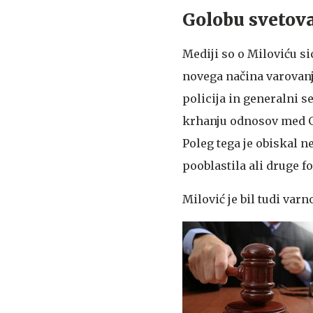
Golobu svetova
Mediji so o Miloviću si
novega načina varovanja
policija in generalni s
krhanju odnosov med G
Poleg tega je obiskal n
pooblastila ali druge 
Milović je bil tudi va