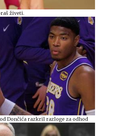
raš živeti.
od Dončića razkril razloge za odhod