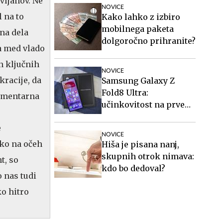
avljanov. Ne
stanovanja in vozil
NOVICE
avtobuse?
 na to
Kako lahko z izbiro
mobilnega paketa
zna dela
dolgoročno prihranite?
a med vlado
n ključnih
NOVICE
racije, da
Samsung Galaxy Z
Fold8 Ultra:
lamentarna
učinkovitost na prvem
mestu
e
NOVICE
iko na očeh
Hiša je pisana nanj,
skupnih otrok nimava:
t, so
kdo bo dedoval?
o nas tudi
ko hitro