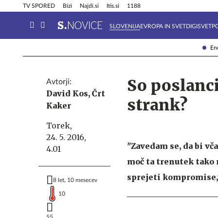
Info in obvestila
Tehnik
TV SPORED
Bizi
Najdi.si
Itis.si
1188
SLOVENIJA
EVROPA IN SVET
DIGISVET
P
Ene
So poslanci
Avtorji:
David Kos,
Črt
strank?
Kaker
Torek,
24. 5. 2016,
"Zavedam se, da bi vča
4.01
moč ta trenutek tako 
sprejeti kompromise,"
8 let, 10 mesecev
10
55