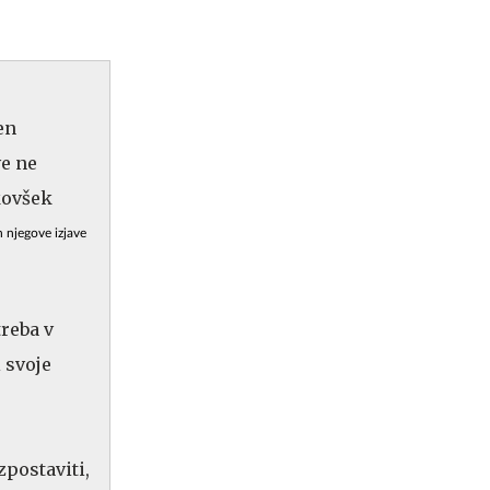
n njegove izjave
reba v
i svoje
zpostaviti,