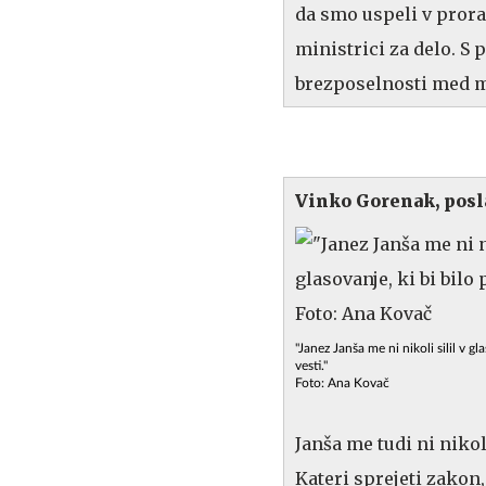
da smo uspeli v prora
ministrici za delo. S
brezposelnosti med m
Vinko Gorenak, pos
"Janez Janša me ni nikoli silil v gl
vesti."
Foto: Ana Kovač
Janša me tudi ni nikoli
Kateri sprejeti zakon,