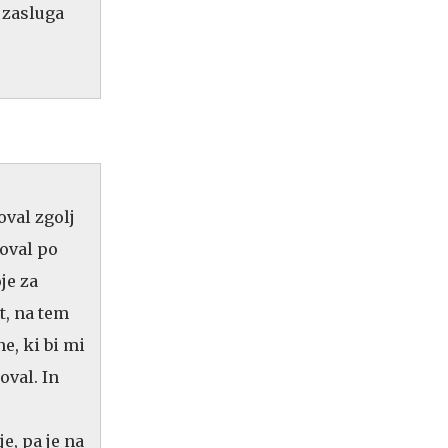
 zasluga
val zgolj
soval po
je za
t, na tem
ne, ki bi mi
oval. In
e, pa je na