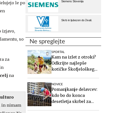
elujejo le po
jen
 izjavo,
rlamentu, so
Ne spreglejte
SPORTAL
Kam na izlet z otroki?
ra za
Odkrijte najlepše
in
kotičke Škofjeloškega
hribovja.
celj
na
NOVICE
Pomanjkanje delavcev:
kdo bo do konca
ulturo
desetletja skrbel za
n in nimam
starejše, gradil