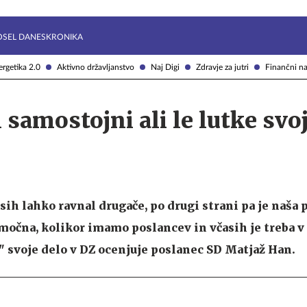
Želite prejemati e-novice?
Uživajmo pametno
OSEL DANES
KRONIKA
rgetika 2.0
Aktivno državljanstvo
Naj Digi
Zdravje za jutri
Finančni na
 samostojni ali le lutke svo
sih lahko ravnal drugače, po drugi strani pa je naša 
močna, kolikor imamo poslancev in včasih je treba v 
 svoje delo v DZ ocenjuje poslanec SD Matjaž Han.