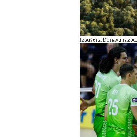
Izsušena Donava razburj