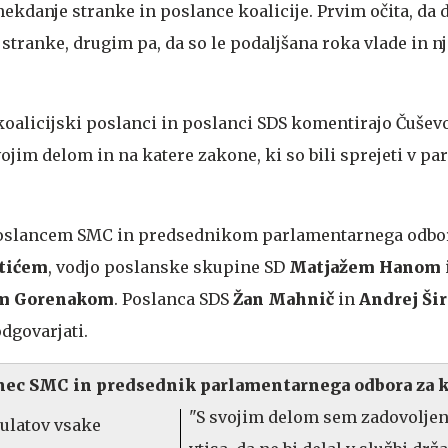
ekdanje stranke in poslance koalicije. Prvim očita, da d
stranke, drugim pa, da so le podaljšana roka vlade in n
koalicijski poslanci in poslanci SDS komentirajo Čuševo
ojim delom in na katere zakone, ki so bili sprejeti v pa
poslancem SMC in predsednikom parlamentarnega odbo
tićem
, vodjo poslanske skupine SD
Matjažem Hanom
m Gorenakom
. Poslanca SDS
Žan Mahnič
in
Andrej Šir
odgovarjati.
nec SMC in predsednik parlamentarnega odbora za k
"S svojim delom sem zadovolje