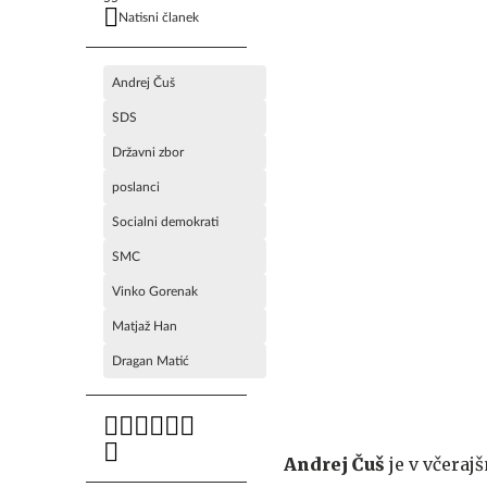
Natisni članek
Andrej Čuš
SDS
Državni zbor
poslanci
Socialni demokrati
SMC
Vinko Gorenak
Matjaž Han
Dragan Matić
Andrej Čuš
je v včeraj