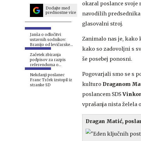
okaral poslance svoje n
Dodajte med
prednostne vire
navodilih predsednika 
glasovalni stroj.
Janša o odločitvi
Zanimalo nas je, kako 
ustavnih sodnikov:
Branijo od levičarske
kako so zadovoljni s sv
politike škodljivo stanje
Začetek zbiranja
še posebej ponosni.
podpisov za razpis
referenduma o
interventnem zakonu 1.
Pogovarjali smo se s 
septembra
Nekdanji poslanec
Franc Trček izstopil iz
kulturo
Draganom Ma
stranke SD
poslancem SDS
Vinko
vprašanja nista želela 
Dragan Matić, posla