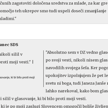
čunih zagotoviti določena sredstva za mlade, za kar gre
 pomočjo teh ukrepov smo tudi uspeli doseči zmanjšanje
ladimi."
lanec SDS
"Absolutno sem v DZ vedno glaso
po svoji vesti, nikoli nisem gla
navodilih svojega šefa. Ker pogo
upokojitev izpolnjujem že pet le
asovanje, ki bi bilo proti moji
svetu ni boga, tudi Janeza Janše 
lahko narekoval, kako bom glas
 silil v glasovanje, ki bi bilo proti moji vesti.
 ki je po moji zaslugi Slovencem omogočil boljše življenj