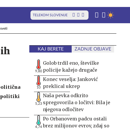
TELEKOM SLOVENIJE
sveti
jih
KAJ BERETE
ZADNJE OBJAVE
Golob trdil eno, številke
policije kažejo drugače
9,80
Konec veselja: Janković
preklical ukrep
politična
10
Naša pevka odkrito
politiki
spregovorila o ločitvi: Bila je
5,23
njegova odločitev
Po Orbanovem padcu ostali
brez milijonov evrov, zdaj so
4,74