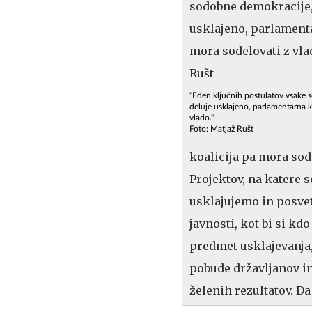
"Eden ključnih postulatov vsake 
deluje usklajeno, parlamentarna k
vlado."
Foto: Matjaž Rušt
koalicija pa mora sode
Projektov, na katere s
usklajujemo in posvetu
javnosti, kot bi si kd
predmet usklajevanja,
pobude državljanov in
želenih rezultatov. Da