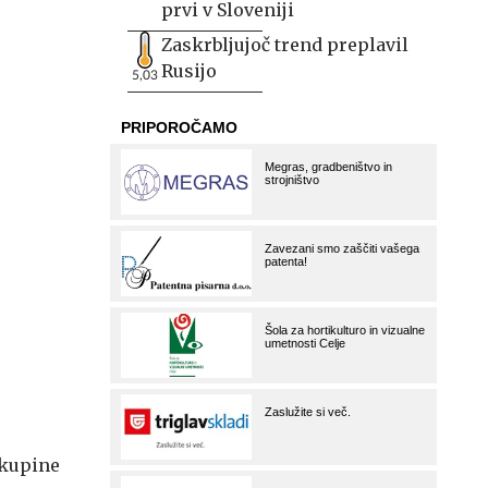
prvi v Sloveniji
Zaskrbljujoč trend preplavil
Rusijo
5,03
skupine