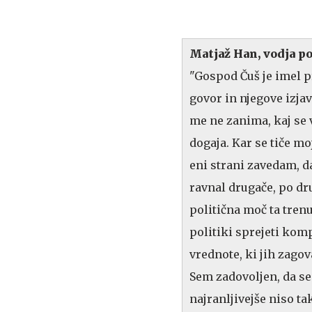
Matjaž Han, vodja p
"Gospod Čuš je imel p
govor in njegove izja
me ne zanima, kaj se 
dogaja. Kar se tiče mo
eni strani zavedam, d
ravnal drugače, po dru
politična moč ta tren
politiki sprejeti komp
vrednote, ki jih zagova
Sem zadovoljen, da se 
najranljivejše niso tak