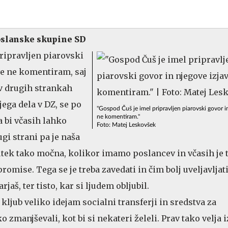
oslanske skupine SD
ripravljen piarovski
ve ne komentiram, saj
v drugih strankah
jega dela v DZ, se po
"Gospod Čuš je imel pripravljen piarovski govor i
ne komentiram."
a bi včasih lahko
Foto: Matej Leskovšek
gi strani pa je naša
utek tako močna, kolikor imamo poslancev in včasih je t
romise. Tega se je treba zavedati in čim bolj uveljavljat
rjaš, ter tisto, kar si ljudem obljubil.
kljub veliko idejam socialni transferji in sredstva za
o zmanjševali, kot bi si nekateri želeli. Prav tako velja i