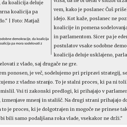
vtisa, da ne bi delal v službi drž
vem, kako je poslanec Čuš prišel
idejo. Kot kaže, poslanec ne po
koalicije in pomena sodelovanj
in parlamentom. Sicer pa je ede
sodobne demokracije, da koalicija
oalicija pa mora sodelovati z
postulatov vsake sodobne demok
koalicija deluje usklajeno, par
lovati z vlado, saj drugače ne gre.
em ponosen, je več, sodelujemo pri pripravi strategij, s
jemo z vladno stranjo. To je stalni proces, ki pa ni tol
o mislil. Vsi ti zakonski predlogi, ki prihajajo v parlamen
 izmenjave mnenj in stališč. Na drugi strani prihajajo d
 to je proces, ki je dolgotrajen in mogoče ne prinese ta
 bi bili samo podaljšana roka vlade, vsekakor ne drži."