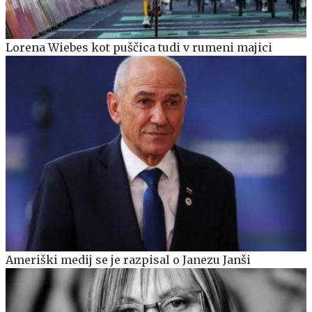
Lorena Wiebes kot puščica tudi v rumeni majici
Ameriški medij se je razpisal o Janezu Janši