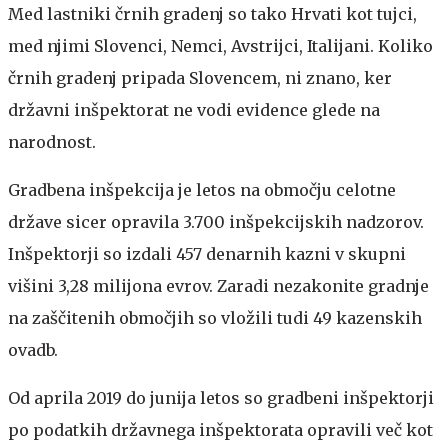
Med lastniki črnih gradenj so tako Hrvati kot tujci,
med njimi Slovenci, Nemci, Avstrijci, Italijani. Koliko
črnih gradenj pripada Slovencem, ni znano, ker
državni inšpektorat ne vodi evidence glede na
narodnost.
Gradbena inšpekcija je letos na območju celotne
države sicer opravila 3.700 inšpekcijskih nadzorov.
Inšpektorji so izdali 457 denarnih kazni v skupni
višini 3,28 milijona evrov. Zaradi nezakonite gradnje
na zaščitenih območjih so vložili tudi 49 kazenskih
ovadb.
Od aprila 2019 do junija letos so gradbeni inšpektorji
po podatkih državnega inšpektorata opravili več kot