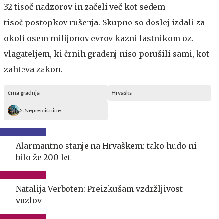
32 tisoč nadzorov in začeli več kot sedem
tisoč postopkov rušenja. Skupno so doslej izdali za
okoli osem milijonov evrov kazni lastnikom oz.
vlagateljem, ki črnih gradenj niso porušili sami, kot
zahteva zakon.
črna gradnja
Hrvaška
S.Nepremičnine
Alarmantno stanje na Hrvaškem: tako hudo ni
bilo že 200 let
Natalija Verboten: Preizkušam vzdržljivost
vozlov