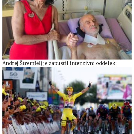
Andrej Štremfelj je zapustil intenzivni oddelek