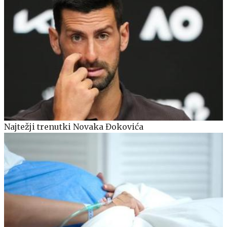
Najtežji trenutki Novaka Đokovića