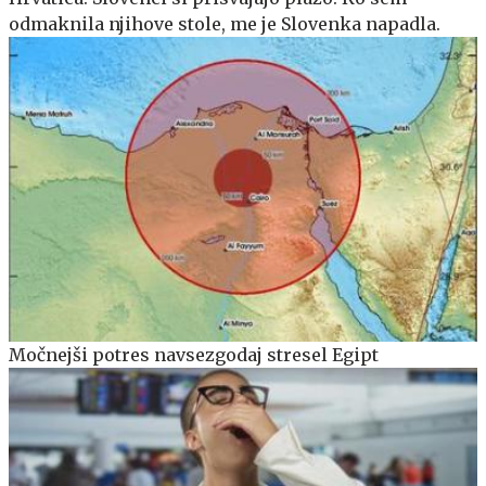
odmaknila njihove stole, me je Slovenka napadla.
Močnejši potres navsezgodaj stresel Egipt