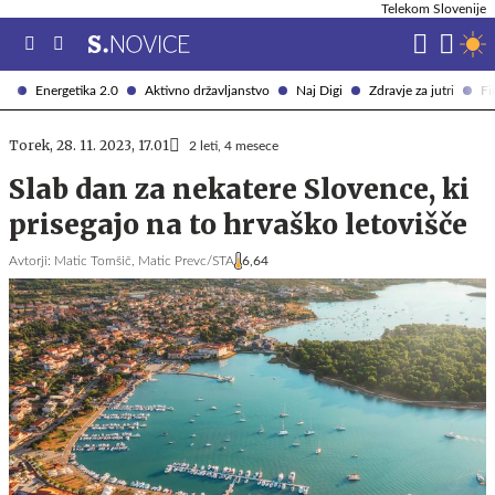
Telekom Slovenije
Energetika 2.0
Aktivno državljanstvo
Naj Digi
Zdravje za jutri
Fi
Torek, 28. 11. 2023, 17.01
2 leti, 4 mesece
Slab dan za nekatere Slovence, ki
prisegajo na to hrvaško letovišče
Avtorji:
Matic Tomšič,
Matic Prevc/STA
6,64