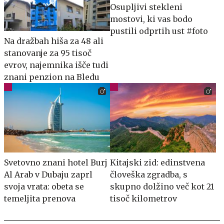
Osupljivi stekleni
mostovi, ki vas bodo
pustili odprtih ust #foto
Na dražbah hiša za 48 ali
stanovanje za 95 tisoč
evrov, najemnika išče tudi
znani penzion na Bledu
Svetovno znani hotel Burj
Kitajski zid: edinstvena
Al Arab v Dubaju zaprl
človeška zgradba, s
svoja vrata: obeta se
skupno dolžino več kot 21
temeljita prenova
tisoč kilometrov