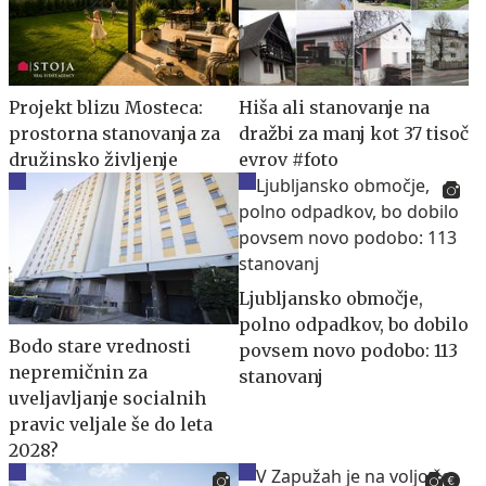
Projekt blizu Mosteca:
Hiša ali stanovanje na
prostorna stanovanja za
dražbi za manj kot 37 tisoč
družinsko življenje
evrov #foto
Ljubljansko območje,
polno odpadkov, bo dobilo
Bodo stare vrednosti
povsem novo podobo: 113
nepremičnin za
stanovanj
uveljavljanje socialnih
pravic veljale še do leta
2028?