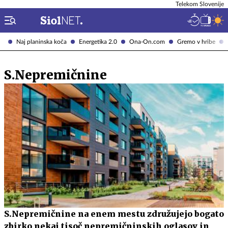
Telekom Slovenije
Naj planinska koča
Energetika 2.0
Ona-On.com
Gremo v hribe
S.Nepremičnine
S.Nepremičnine na enem mestu združujejo bogato
zbirko nekaj tisoč nepremičninskih oglasov in