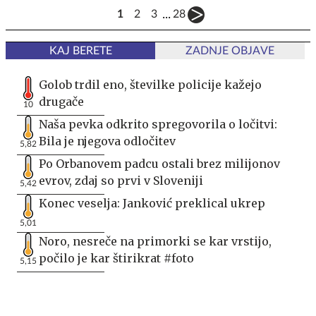
...
1
2
3
28
KAJ BERETE
ZADNJE OBJAVE
Golob trdil eno, številke policije kažejo
drugače
10
Naša pevka odkrito spregovorila o ločitvi:
Bila je njegova odločitev
5,82
Po Orbanovem padcu ostali brez milijonov
evrov, zdaj so prvi v Sloveniji
5,42
Konec veselja: Janković preklical ukrep
5,01
Noro, nesreče na primorki se kar vrstijo,
počilo je kar štirikrat #foto
5,15