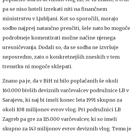
pa se niso hoteli izrekati niti na finančnem
ministrstvu v Ljubljani. Kot so sporočili, morajo
sodbo najprej natančno preučiti, šele nato bo mogoče
podrobneje komentirati možne načine njenega
uresničevanja. Dodali so, da se sodba ne izvršuje
neposredno, zato o konkretnejših zneskih v tem
trenutku ni mogoče sklepati.
Znano pa je, da v BiH ni bilo poplačanih še okoli
160.000 bivših deviznih varčevalcev podružnice LB v
Sarajevu, ki naj bi imeli konec leta 1991 skupno za
okoli 108 milijonov evrov vlog. Pri podružnici LB
Zagreb pa gre za 115.000 varčevalcev, ki so imeli
skupno za 143 milijonov evrov deviznih vlog. Temu je