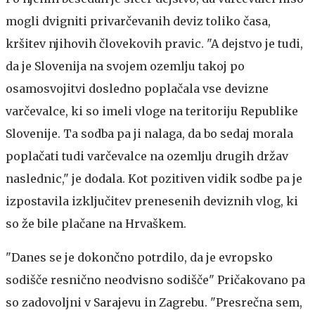
mogli dvigniti privarčevanih deviz toliko časa,
kršitev njihovih človekovih pravic. "A dejstvo je tudi,
da je Slovenija na svojem ozemlju takoj po
osamosvojitvi dosledno poplačala vse devizne
varčevalce, ki so imeli vloge na teritoriju Republike
Slovenije. Ta sodba pa ji nalaga, da bo sedaj morala
poplačati tudi varčevalce na ozemlju drugih držav
naslednic," je dodala. Kot pozitiven vidik sodbe pa je
izpostavila izključitev prenesenih deviznih vlog, ki
so že bile plačane na Hrvaškem.
"Danes se je dokončno potrdilo, da je evropsko
sodišče resnično neodvisno sodišče"
Pričakovano pa
so zadovoljni v Sarajevu in Zagrebu. "Presrečna sem,