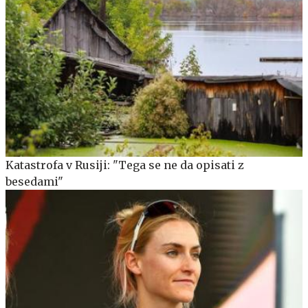
Katastrofa v Rusiji: "Tega se ne da opisati z
besedami"