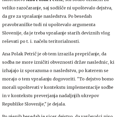
veliko razočaranje, saj sodišče ni upoštevalo dejstva,
da gre za vprašanje nasledstva. Po besedah
pravobranilke tudi ni upoštevalo argumenta
Slovenije, da je treba vprašanje starih deviznih vlog
reševati po t. i. načelu teritorialnosti.
Ana Polak Petrič je ob tem izrazila prepričanje, da
sodba ne more izničiti obveznosti držav naslednic, ki
izhajajo iz sporazuma o nasledstvu, po katerem se
morajo o tem vprašanju dogovoriti. "To dejstvo bomo
morali upoštevati v kontekstu implementacije sodbe
in v kontekstu preverjanja nadaljnjih ukrepov
Republike Slovenije," je dejala.
Po njenih besedah je sicer dejstvo, da varčevalci niso