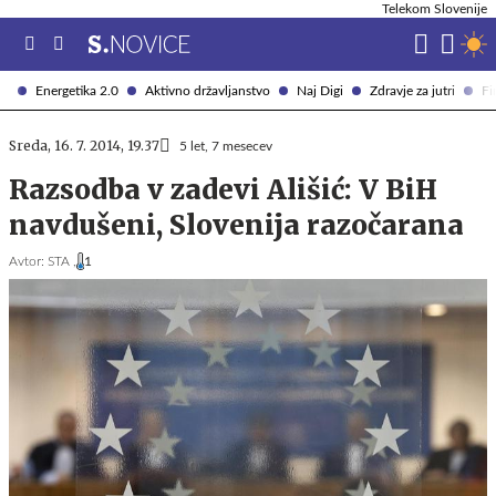
Telekom Slovenije
Energetika 2.0
Aktivno državljanstvo
Naj Digi
Zdravje za jutri
Fi
Sreda, 16. 7. 2014, 19.37
5 let, 7 mesecev
Razsodba v zadevi Ališić: V BiH
navdušeni, Slovenija razočarana
Avtor:
STA ,
1