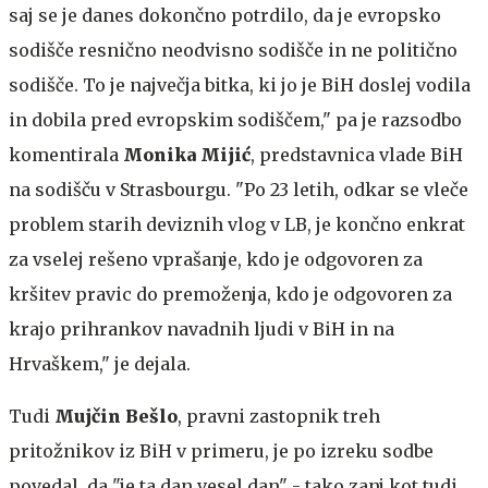
saj se je danes dokončno potrdilo, da je evropsko
sodišče resnično neodvisno sodišče in ne politično
sodišče. To je največja bitka, ki jo je BiH doslej vodila
in dobila pred evropskim sodiščem," pa je razsodbo
komentirala
Monika Mijić
, predstavnica vlade BiH
na sodišču v Strasbourgu. "Po 23 letih, odkar se vleče
problem starih deviznih vlog v LB, je končno enkrat
za vselej rešeno vprašanje, kdo je odgovoren za
kršitev pravic do premoženja, kdo je odgovoren za
krajo prihrankov navadnih ljudi v BiH in na
Hrvaškem," je dejala.
Tudi
Mujčin Bešlo
, pravni zastopnik treh
pritožnikov iz BiH v primeru, je po izreku sodbe
povedal, da "je ta dan vesel dan" - tako zanj kot tudi