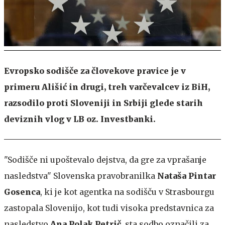
Evropsko sodišče za človekove pravice je v
primeru Ališić in drugi, treh varčevalcev iz BiH,
razsodilo proti Sloveniji in Srbiji glede starih
deviznih vlog v LB oz. Investbanki.
"Sodišče ni upoštevalo dejstva, da gre za vprašanje
nasledstva"
Slovenska pravobranilka
Nataša Pintar
Gosenca
, ki je kot agentka na sodišču v Strasbourgu
zastopala Slovenijo, kot tudi visoka predstavnica za
nasledstvo
Ana Polak Petrič
, sta sodbo označili za