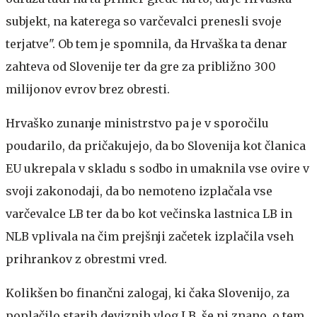
subjekt, na katerega so varčevalci prenesli svoje
terjatve". Ob tem je spomnila, da Hrvaška ta denar
zahteva od Slovenije ter da gre za približno 300
milijonov evrov brez obresti.
Hrvaško zunanje ministrstvo pa je v sporočilu
poudarilo, da pričakujejo, da bo Slovenija kot članica
EU ukrepala v skladu s sodbo in umaknila vse ovire v
svoji zakonodaji, da bo nemoteno izplačala vse
varčevalce LB ter da bo kot večinska lastnica LB in
NLB vplivala na čim prejšnji začetek izplačila vseh
prihrankov z obrestmi vred.
Kolikšen bo finančni zalogaj, ki čaka Slovenijo, za
poplačilo starih deviznih vlog LB, še ni znano, o tem