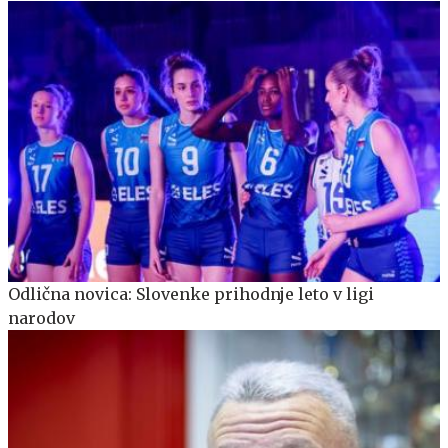
Odlična novica: Slovenke prihodnje leto v ligi
narodov