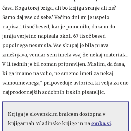
časa. Koga torej briga, ali bo knjiga sranje ali ne?
Samo daj vse od sebe.' Večino dni mi je uspelo
napisati tisoč besed, kar je pomenilo, da sem do
junija verjetno napisala okoli 67 tisoč besed
popolnega nesmisla. Vse skupaj je bila prava
zmešnjava, vendar sem imela vsaj že nekaj materiala.
V 11 tednih je bil roman pripravljen. Mislim, da časa,
ki ga imamo na voljo, ne smemo imeti za nekaj
samoumevnega," pripoveduje avtorica, ki velja za eno
najprodornejših sodobnih irskih pisateljic.
Knjiga je slovenskim bralcem dostopna v
knjigarnah Mladinske knjige in na
emka.si
.