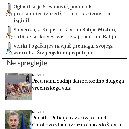
Oglasil se je Stevanović, posnetek
predsednice izpred štirih let skrivnostno
7,79
izginil
Slovenka, ki že pet let živi na Baliju: Mislim,
da bi se lahko ves svet nekaj naučil od Balija
5,97
Veliki Pogačarjev navijač premagal svojega
vzornika: Življenjski cilj izpolnjen
4,38
Ne spreglejte
NOVICE
Pred nami zadnji dan rekordno dolgega
vročinskega vala
NOVICE
Podatki Policije razkrivajo: med
Golobovo vlado izrazito naraslo število