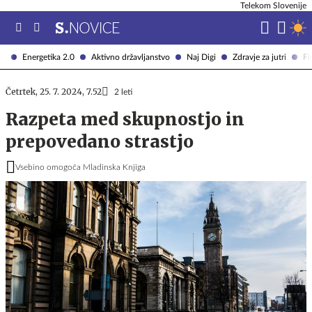
Telekom Slovenije
Energetika 2.0
Aktivno državljanstvo
Naj Digi
Zdravje za jutri
Fi
Četrtek, 25. 7. 2024, 7.52
2 leti
Razpeta med skupnostjo in
prepovedano strastjo
Vsebino omogoča Mladinska Knjiga