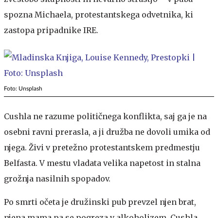
spozna Michaela, protestantskega odvetnika, ki
zastopa pripadnike IRE.
Foto: Unsplash
Cushla ne razume političnega konflikta, saj ga je na
osebni ravni prerasla, a ji družba ne dovoli umika od
njega. Živi v pretežno protestantskem predmestju
Belfasta. V mestu vladata velika napetost in stalna
grožnja nasilnih spopadov.
Po smrti očeta je družinski pub prevzel njen brat,
njena mama pa se pogreza v alkoholizem. Cushla