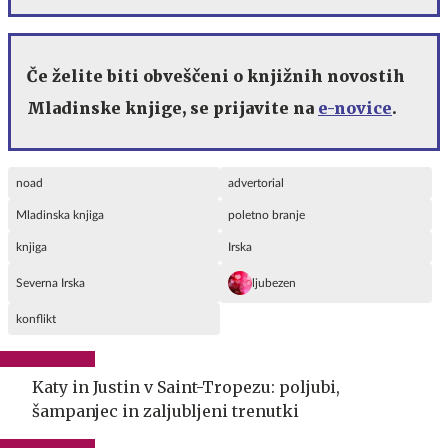
Če želite biti obveščeni o knjižnih novostih
Mladinske knjige, se prijavite na
e-novice
.
noad
advertorial
Mladinska knjiga
poletno branje
knjiga
Irska
Severna Irska
ljubezen
konflikt
Katy in Justin v Saint-Tropezu: poljubi,
šampanjec in zaljubljeni trenutki