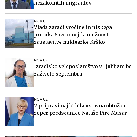
nezakonitih migrantov
NOVICE
Vlada zaradi vročine in nizkega
pretoka Save omejila možnost
zaustavitve nuklearke Krško
NOVICE
Izraelsko veleposlaništvo v Ljubljani bo
zaživelo septembra
NOVICE
V pripravi naj bi bila ustavna obtožba
zoper predsednico Natašo Pirc Musar