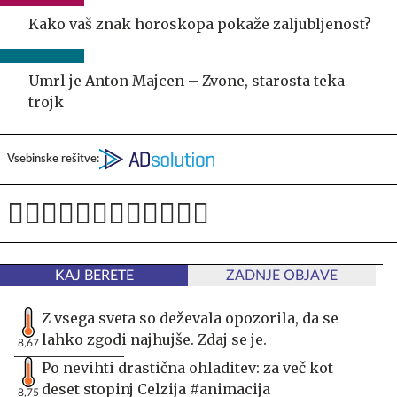
Kako vaš znak horoskopa pokaže zaljubljenost?
Umrl je Anton Majcen – Zvone, starosta teka
trojk
Vsebinske rešitve:
KAJ BERETE
ZADNJE OBJAVE
Z vsega sveta so deževala opozorila, da se
lahko zgodi najhujše. Zdaj se je.
8,67
Po nevihti drastična ohladitev: za več kot
deset stopinj Celzija #animacija
8,75