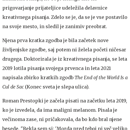
prigovarjanje prijateljice udeležila delavnice
kreativnega pisanja. Zdelo se je, da se je vse postavilo
na svoje mesto, in sledil je zanimiv preobrat.
Njena prva kratka zgodba je bila začetek nove
življenjske zgodbe, saj potem ni želela početi ničesar
drugega. Doktorirala je iz kreativnega pisanja, se leta
2019 lotila pisanja svojega prvenca in leta 2021
napisala zbirko kratkih zgodb
The End of the World Is a
Cul de Sac
(Konec sveta je slepa ulica).
Roman Prestopki je začela pisati na začetku leta 2019,
ko je izvedela, da ima maligni melanom. Pisala je
večinoma zase, ni pričakovala, da bo kdo bral njene
besede. "Rekla sem si: 'Morda pred teboj ni več veliko