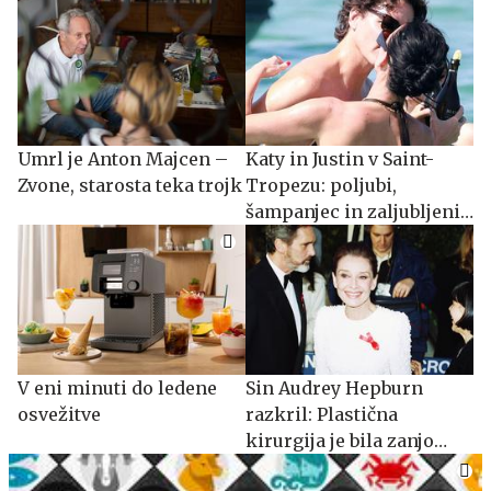
Umrl je Anton Majcen –
Katy in Justin v Saint-
Zvone, starosta teka trojk
Tropezu: poljubi,
šampanjec in zaljubljeni
trenutki
V eni minuti do ledene
Sin Audrey Hepburn
osvežitve
razkril: Plastična
kirurgija je bila zanjo
nesprejemljiva