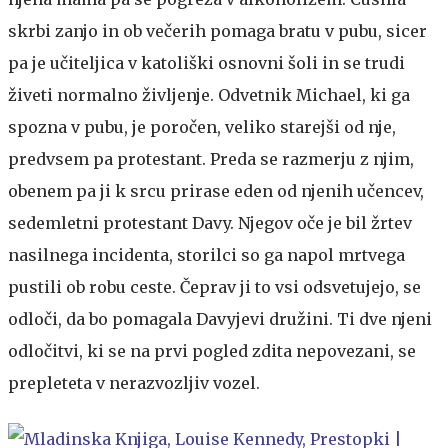
skrbi zanjo in ob večerih pomaga bratu v pubu, sicer
pa je učiteljica v katoliški osnovni šoli in se trudi
živeti normalno življenje. Odvetnik Michael, ki ga
spozna v pubu, je poročen, veliko starejši od nje,
predvsem pa protestant. Preda se razmerju z njim,
obenem pa ji k srcu prirase eden od njenih učencev,
sedemletni protestant Davy. Njegov oče je bil žrtev
nasilnega incidenta, storilci so ga napol mrtvega
pustili ob robu ceste. Čeprav ji to vsi odsvetujejo, se
odloči, da bo pomagala Davyjevi družini. Ti dve njeni
odločitvi, ki se na prvi pogled zdita nepovezani, se
prepleteta v nerazvozljiv vozel.