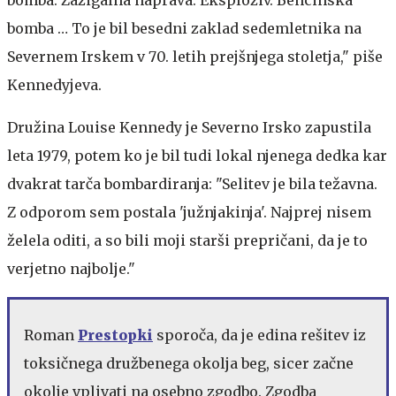
bomba … To je bil besedni zaklad sedemletnika na
Severnem Irskem v 70. letih prejšnjega stoletja," piše
Kennedyjeva.
Družina Louise Kennedy je Severno Irsko zapustila
leta 1979, potem ko je bil tudi lokal njenega dedka kar
dvakrat tarča bombardiranja: "Selitev je bila težavna.
Z odporom sem postala 'južnjakinja'. Najprej nisem
želela oditi, a so bili moji starši prepričani, da je to
verjetno najbolje."
Roman
Prestopki
sporoča, da je edina rešitev iz
toksičnega družbenega okolja beg, sicer začne
okolje vplivati na osebno zgodbo. Zgodba