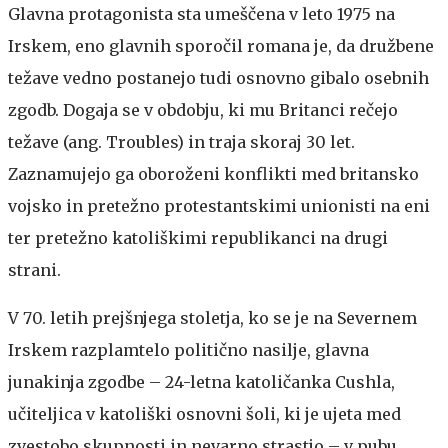
Glavna protagonista sta umeščena v leto 1975 na
Irskem, eno glavnih sporočil romana je, da družbene
težave vedno postanejo tudi osnovno gibalo osebnih
zgodb. Dogaja se v obdobju, ki mu Britanci rečejo
težave (ang. Troubles) in traja skoraj 30 let.
Zaznamujejo ga oboroženi konflikti med britansko
vojsko in pretežno protestantskimi unionisti na eni
ter pretežno katoliškimi republikanci na drugi
strani.
V 70. letih prejšnjega stoletja, ko se je na Severnem
Irskem razplamtelo politično nasilje, glavna
junakinja zgodbe – 24-letna katoličanka Cushla,
učiteljica v katoliški osnovni šoli, ki je ujeta med
zvestobo skupnosti in nevarno strastjo – v pubu