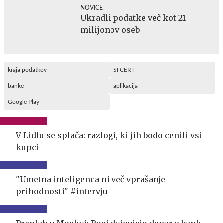
NOVICE
Ukradli podatke več kot 21
milijonov oseb
kraja podatkov
SI CERT
banke
aplikacija
Google Play
V Lidlu se splača: razlogi, ki jih bodo cenili vsi
kupci
"Umetna inteligenca ni več vprašanje
prihodnosti" #intervju
Preplah v Moskvi: Rusi dvigujejo denar z bank