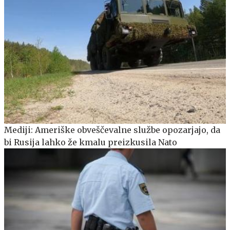
Mediji: Ameriške obveščevalne službe opozarjajo, da
bi Rusija lahko že kmalu preizkusila Nato