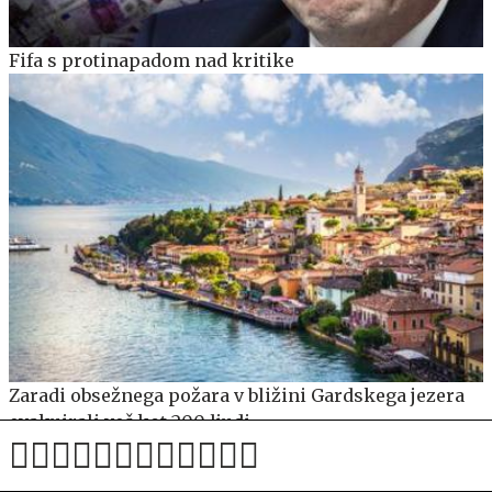
Fifa s protinapadom nad kritike
Zaradi obsežnega požara v bližini Gardskega jezera
evakuirali več kot 200 ljudi