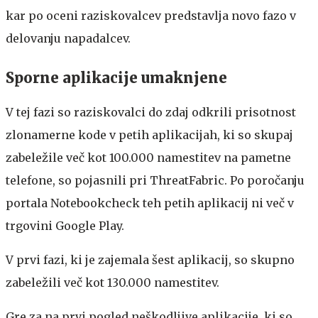
kar po oceni raziskovalcev predstavlja novo fazo v
delovanju napadalcev.
Sporne aplikacije umaknjene
V tej fazi so raziskovalci do zdaj odkrili prisotnost
zlonamerne kode v petih aplikacijah, ki so skupaj
zabeležile več kot 100.000 namestitev na pametne
telefone, so pojasnili pri ThreatFabric. Po poročanju
portala Notebookcheck teh petih aplikacij ni več v
trgovini Google Play.
V prvi fazi, ki je zajemala šest aplikacij, so skupno
zabeležili več kot 130.000 namestitev.
Gre za na prvi pogled neškodljive aplikacije, ki so