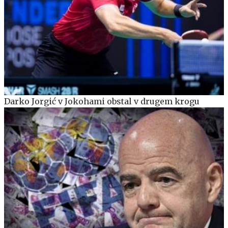
Darko Jorgić v Jokohami obstal v drugem krogu