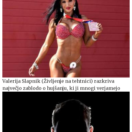
Valerija Slapnik (Življenje na tehtnici) razkriva
največjo zablodo o hujšanju, ki ji mnogi verjamejo