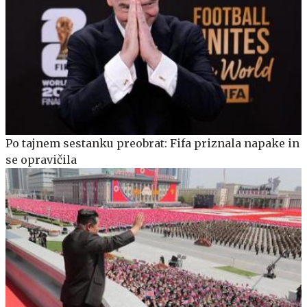
Po tajnem sestanku preobrat: Fifa priznala napake in
se opravičila