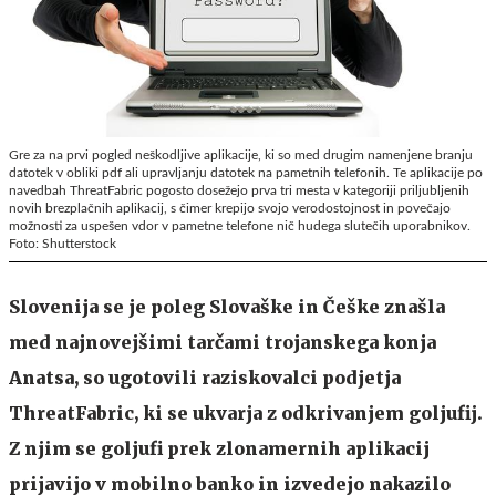
Gre za na prvi pogled neškodljive aplikacije, ki so med drugim namenjene branju
datotek v obliki pdf ali upravljanju datotek na pametnih telefonih. Te aplikacije po
navedbah ThreatFabric pogosto dosežejo prva tri mesta v kategoriji priljubljenih
novih brezplačnih aplikacij, s čimer krepijo svojo verodostojnost in povečajo
možnosti za uspešen vdor v pametne telefone nič hudega slutečih uporabnikov.
Foto: Shutterstock
Slovenija se je poleg Slovaške in Češke znašla
med najnovejšimi tarčami trojanskega konja
Anatsa, so ugotovili raziskovalci podjetja
ThreatFabric, ki se ukvarja z odkrivanjem goljufij.
Z njim se goljufi prek zlonamernih aplikacij
prijavijo v mobilno banko in izvedejo nakazilo