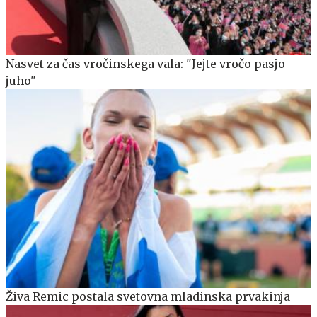
Nasvet za čas vročinskega vala: "Jejte vročo pasjo
juho"
Živa Remic postala svetovna mladinska prvakinja