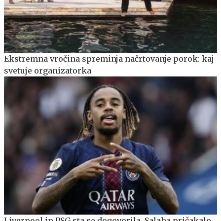
Ekstremna vročina spreminja načrtovanje porok: kaj
svetuje organizatorka
Liverpool in PSG sta se dogovorila, Salaha pričakalo