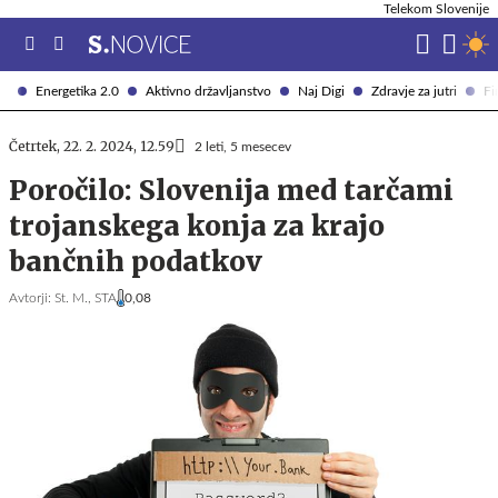
Telekom Slovenije
Energetika 2.0
Aktivno državljanstvo
Naj Digi
Zdravje za jutri
Fi
Četrtek, 22. 2. 2024, 12.59
2 leti, 5 mesecev
Poročilo: Slovenija med tarčami
trojanskega konja za krajo
bančnih podatkov
Avtorji:
St. M.,
STA
0,08