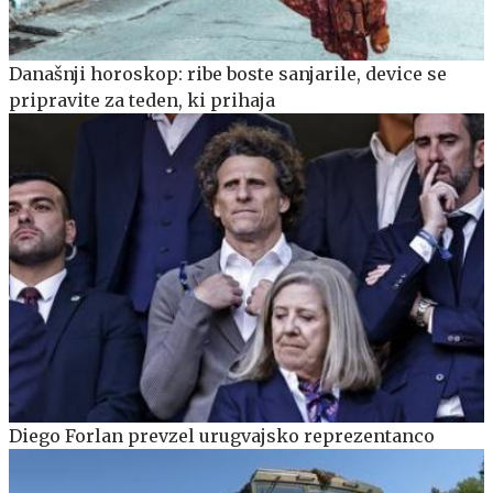
Današnji horoskop: ribe boste sanjarile, device se
pripravite za teden, ki prihaja
Diego Forlan prevzel urugvajsko reprezentanco