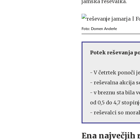
jamska reševalka.
Foto: Domen Anderle
Potek reševanja p
- V četrtek ponoči 
- reševalna akcija s
- v breznu sta bila 
od 0,5 do 4,7 stopinj
- reševalci so moral
Ena največjih r