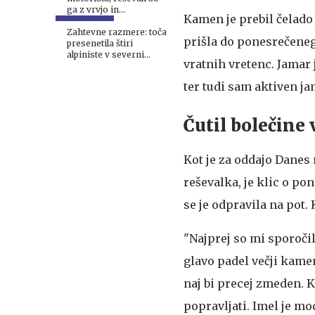
ga z vrvjo in
Kamen je prebil čelado
helikopterjem
Zahtevne razmere: toča
prišla do ponesrečeneg
presenetila štiri
alpiniste v severni
vratnih vretenc. Jamar
steni Mojstrovke
ter tudi sam aktiven ja
Čutil bolečine 
Kot je za oddajo Danes
reševalka, je klic o po
se je odpravila na pot. 
"Najprej so mi sporočil
glavo padel večji kamen
naj bi precej zmeden. K
popravljati. Imel je m