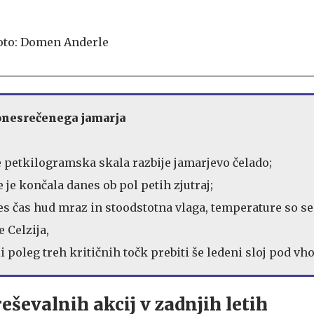
onesrečenega jamarja
je petkilogramska skala razbije jamarjevo čelado;
e je končala danes ob pol petih zjutraj;
ves čas hud mraz in stoodstotna vlaga, temperature so se
e Celzija,
i poleg treh kritičnih točk prebiti še ledeni sloj pod v
eševalnih akcij v zadnjih letih