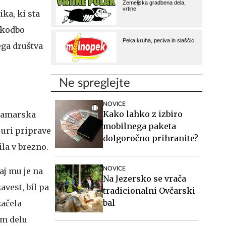
ka, ki sta
škodbo
ega društva
Ne spreglejte
NOVICE
Kako lahko z izbiro
 jamarska
mobilnega paketa
 uri priprave
dolgoročno prihranite?
ila v brezno.
NOVICE
aj mu je na
Na Jezersko se vrača
avest, bil pa
tradicionalni Ovčarski
bal
začela
em delu