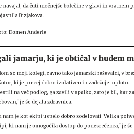
 navajal, da čuti močnejše bolečine v glavi in vratnem pr
jasnila Bizjakova.
li jamarju, ki je obtičal v hudem 
m so moji kolegi, ravno tako jamarski reševalci, v br
šotor, ki je precej dobro izolativen in zadržuje toploto.
ili na več podlog, ga zavili v spalko, zato je bil, kar z
bovan," je še dejala zdravnica.
a nam je kot ekipi uspelo dobro sodelovati. Velika pohv
i, ki nam je omogočila dostop do ponesrečenca," je še