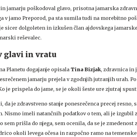
 in jamarju poškodoval glavo, prisotna jamarska zdravni
a v jamo Preporod, pa sta sumila tudi na morebitno po
 je sicer dolgoleten in izkušen član ajdovskega jamarsk
marski reševalec.
v glavi in vratu
 na Planetu dogajanje opisala
Tina Bizjak
, zdravnica in
nesrečenem jamarju prejela v zgodnjih jutranjih urah. Po
Ko je prispela do jame, se je okoli šeste ure zjutraj spust
i, da je zdravstveno stanje ponesrečenca precej resno, s
. Nismo imeli natančnih podatkov o tem, ali je izgubil z
o sem prišla do njega, sem ocenila, da se je zmedenost 
odrico okoli levega očesa in razpočno ramo na temensk