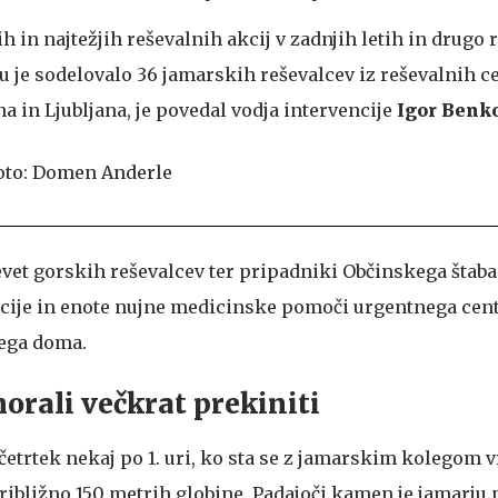
ih in najtežjih reševalnih akcij v zadnjih letih in drugo 
ju je sodelovalo 36 jamarskih reševalcev iz reševalnih c
a in Ljubljana, je povedal vodja intervencije
Igor Benk
devet gorskih reševalcev ter pripadniki Občinskega štaba
licije in enote nujne medicinske pomoči urgentnega cen
ega doma.
orali večkrat prekiniti
 četrtek nekaj po 1. uri, ko sta se z jamarskim kolegom v
ribližno 150 metrih globine. Padajoči kamen je jamarju 