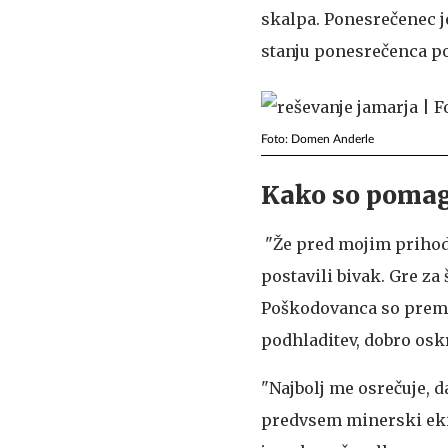
skalpa. Ponesrečenec je
stanju ponesrečenca po
Foto: Domen Anderle
Kako so pomaga
"Že pred mojim prihodo
postavili bivak. Gre za 
Poškodovanca so premest
podhladitev, dobro oskr
"Najbolj me osrečuje, d
predvsem minerski ekip