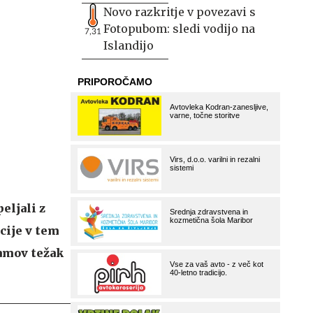
Novo razkritje v povezavi s
Fotopubom: sledi vodijo na
7,31
Islandijo
eljali z
cije v tem
ramov težak