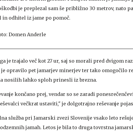
škodbi je preplezal sam še približno 30 metrov, nato pa
l in odhitel iz jame po pomoč.
 je trajalo več kot 27 ur, saj so morali pred dvigom razš
o je opravilo pet jamarjev minerjev ter tako omogočilo 
 nosilih lahko sploh prinesli iz brezna.
ševanje končano prej, vendar so se zaradi ponesrečenče
reševalci večkrat ustaviti," je dolgotrajno reševanje poja
alna služba pri Jamarski zvezi Slovenije vsako leto rešuj
odzemnih jamah. Letos je bila to druga tovrstna jamars