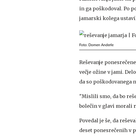
in ga poškodoval. Po po
jamarski kolega ustavi
Foto: Domen Anderle
Reševanje ponesrečenega
večje ožine v jami. Del
da so poškodovanega na
"Mislili smo, da bo re
bolečin v glavi morali 
Povedal je še, da rešev
deset ponesrečenih v p