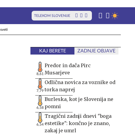
TELEKOM SLOVENIJE
sveti
KAJ BERETE
ZADNJE OBJAVE
Predor in dača Pirc
Musarjeve
8,61
Odlična novica za voznike od
torka naprej
7,79
Burleska, kot je Slovenija ne
pomni
6,58
Tragični zadnji dnevi "boga
estetike": končno je znano,
6,54
zakaj je umrl