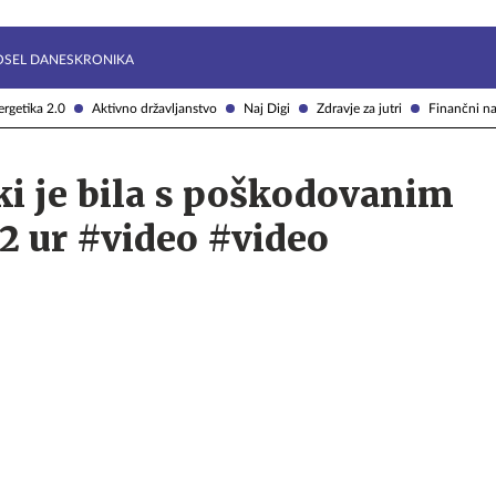
Želite prejemati e-novice?
Uživajmo pametno
OSEL DANES
KRONIKA
rgetika 2.0
Aktivno državljanstvo
Naj Digi
Zdravje za jutri
Finančni na
ki je bila s poškodovanim
2 ur #video #video