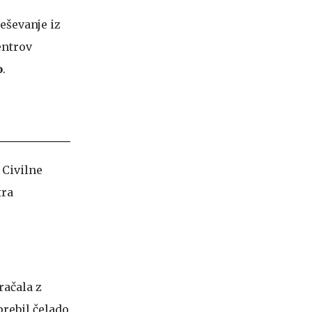
reševanje iz
entrov
o
.
 Civilne
tra
račala z
prebil čelado