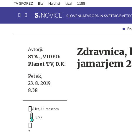
Info in obvestila
Tehnik
TV SPORED
Bizi
Najdi.si
Itis.si
1188
SLOVENIJA
EVROPA IN SVET
DIGISVET
P
Ene
Zdravnica, 
Avtorji:
STA ,,
VIDEO:
jamarjem 2
Planet TV,
D.K.
Petek,
23. 8. 2019,
8.38
6 let, 11 mesecev
3,97
7