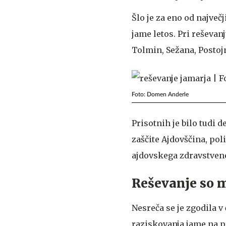
Šlo je za eno od največj
jame letos. Pri reševan
Tolmin, Sežana, Postojn
Foto: Domen Anderle
Prisotnih je bilo tudi 
zaščite Ajdovščina, po
ajdovskega zdravstven
Reševanje so m
Nesreča se je zgodila v
raziskovanja jame na p