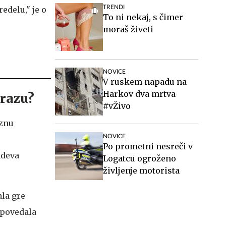
TRENDI
edelu," je o
To ni nekaj, s čimer
moraš živeti
NOVICE
V ruskem napadu na
Harkov dva mrtva
mrazu?
#vŽivo
eznu
NOVICE
Po prometni nesreči v
adeva
Logatcu ogroženo
življenje motorista
ala gre
 povedala