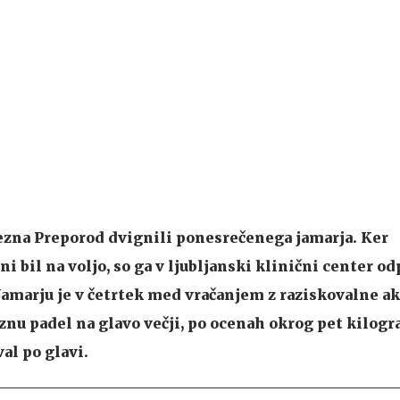
rezna Preporod dvignili ponesrečenega jamarja. Ker
i bil na voljo, so ga v ljubljanski klinični center odp
amarju je v četrtek med vračanjem z raziskovalne ak
nu padel na glavo večji, po ocenah okrog pet kilog
al po glavi.