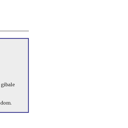
 gibale
hodom.