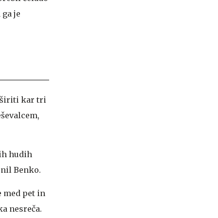
 ga je
iriti kar tri
reševalcem,
vih hudih
snil Benko.
e med pet in
ka nesreča.