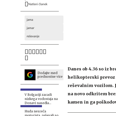
Natisni članek
jama
jamar
reševanje
Danes ob 4.36 so iz b
Dodajte med
prednostne vire
helikopterski prevoz n
reševalnim vozilom. J
na novo odkritem brez
V Bolgariji zaradi
nizkega vodostaja na
kamen in ga poškodov
Donavi nasedla
potniška ladja #video
Huda nesreča
motorista, reševali so