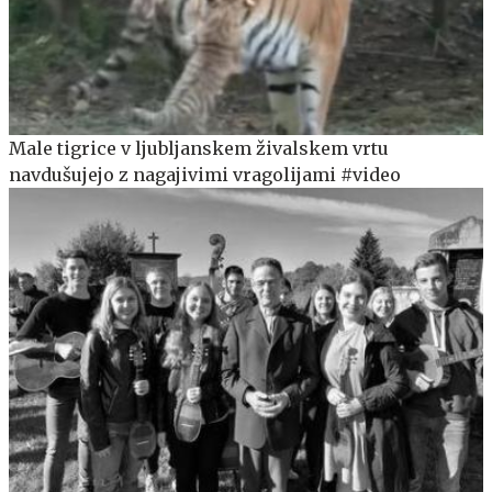
Male tigrice v ljubljanskem živalskem vrtu
navdušujejo z nagajivimi vragolijami #video