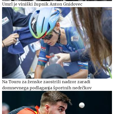
Umrl je viniški župnik Anton Gnidovec
Na Touru za ženske zaostrili nadzor zaradi
domnevnega podlaganja športnih nedrčkov