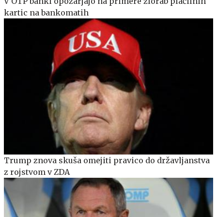
V OTP banki opozarjajo na primere zlorab plačilnih
kartic na bankomatih
Trump znova skuša omejiti pravico do državljanstva
z rojstvom v ZDA