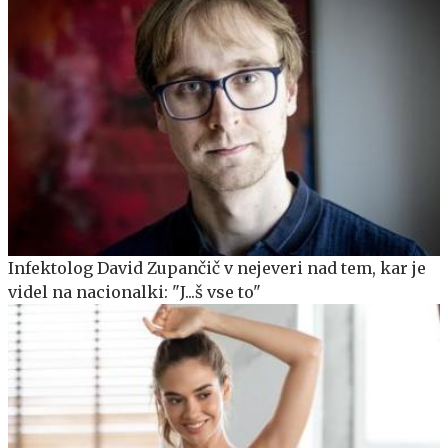
Infektolog David Zupančič v nejeveri nad tem, kar je
videl na nacionalki: "J...š vse to"