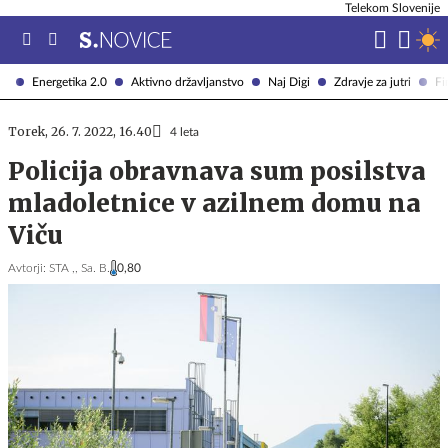
Telekom Slovenije
Energetika 2.0
Aktivno državljanstvo
Naj Digi
Zdravje za jutri
Fi
Torek, 26. 7. 2022, 16.40
4 leta
Policija obravnava sum posilstva
mladoletnice v azilnem domu na
Viču
Avtorji:
STA ,,
Sa. B.
0,80