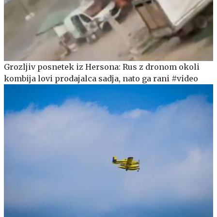
Grozljiv posnetek iz Hersona: Rus z dronom okoli
kombija lovi prodajalca sadja, nato ga rani #video