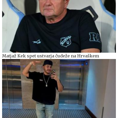
Matjaž Kek spet ustvarja čudeže na Hrvaškem