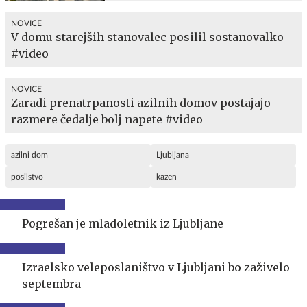
NOVICE
V domu starejših stanovalec posilil sostanovalko
#video
NOVICE
Zaradi prenatrpanosti azilnih domov postajajo
razmere čedalje bolj napete #video
azilni dom
Ljubljana
posilstvo
kazen
Pogrešan je mladoletnik iz Ljubljane
Izraelsko veleposlaništvo v Ljubljani bo zaživelo
septembra