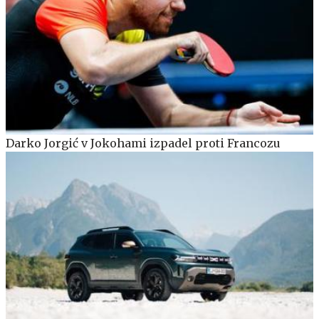
Darko Jorgić v Jokohami izpadel proti Francozu