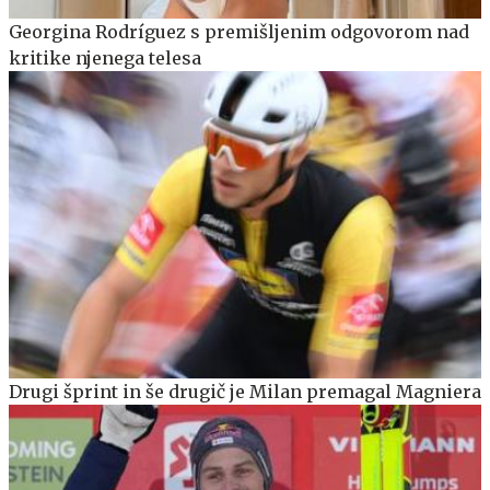
Georgina Rodríguez s premišljenim odgovorom nad
kritike njenega telesa
Drugi šprint in še drugič je Milan premagal Magniera