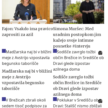
Fajon: Vsakdo ima pravico
Simona Muršec: Med
zaprositi za azil
uradnim postopkom jim
kažejo svoje intimne
posnetke #intervju
Madžarska naj bi v bližini
meje z Avstrijo
Sodišče zavrglo tožbi
vzpostavila begunsko
občin Brežice in Središče
taborišče
ob Dravi glede izpostav
azilnega doma