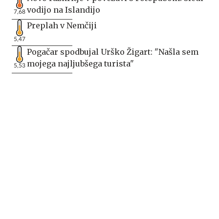
vodijo na Islandijo
7,68
Preplah v Nemčiji
5,47
Pogačar spodbujal Urško Žigart: "Našla sem
mojega najljubšega turista"
5,53