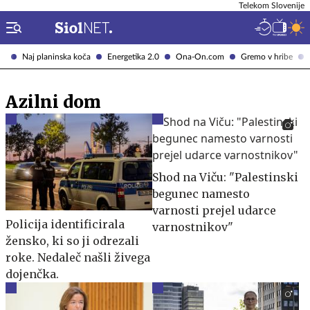
Telekom Slovenije
Naj planinska koča
Energetika 2.0
Ona-On.com
Gremo v hribe
Azilni dom
Shod na Viču: "Palestinski
begunec namesto
varnosti prejel udarce
Policija identificirala
varnostnikov"
žensko, ki so ji odrezali
roke. Nedaleč našli živega
dojenčka.