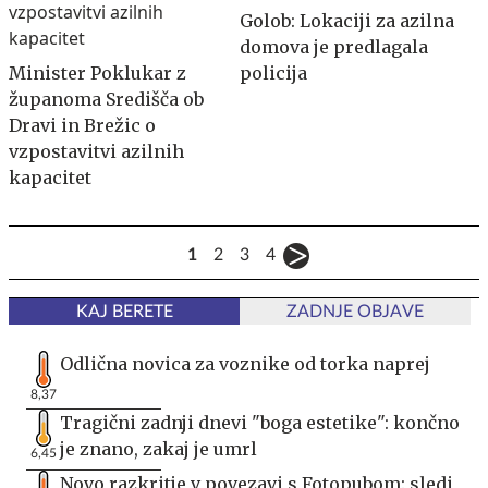
Golob: Lokaciji za azilna
domova je predlagala
Minister Poklukar z
policija
županoma Središča ob
Dravi in Brežic o
vzpostavitvi azilnih
kapacitet
1
2
3
4
KAJ BERETE
ZADNJE OBJAVE
Odlična novica za voznike od torka naprej
8,37
Tragični zadnji dnevi "boga estetike": končno
je znano, zakaj je umrl
6,45
Novo razkritje v povezavi s Fotopubom: sledi