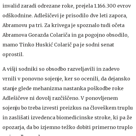
invalid zaradi odrezane roke, prejela 1.166.300 evrov
odškodnine. Adlešičevi je prisodilo dve leti zapora,
Abramovu pa tri. Za krivega je spoznalo tudi očeta
Abramova Gorazda Colariča in ga pogojno obsodilo,
mamo Tinko Huskić Colarič pa je sodni senat
oprostil.
A višji sodniki so obsodbo razveljavili in zadevo
vrnili v ponovno sojenje, ker so ocenili, da dejansko
stanje glede mehanizma nastanka poškodbe roke
Adlešičeve ni dovolj razčiščeno. V ponovljenem
sojenju bo treba izvesti preizkus na človeškem truplu
in zaslišati izvedenca biomedicinske stroke, ki pa že
opozarja, da bo izjemno težko dobiti primerno truplo