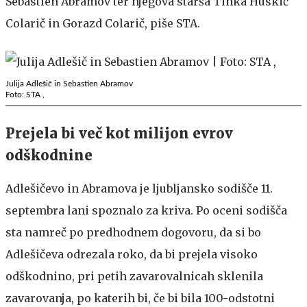
Sebastien Abramov ter njegova starša Tinka Huskić
Colarič in Gorazd Colarič, piše STA.
Julija Adlešič in Sebastien Abramov
Foto: STA ,
Prejela bi več kot milijon evrov
odškodnine
Adlešičevo in Abramova je ljubljansko sodišče 11.
septembra lani spoznalo za kriva. Po oceni sodišča
sta namreč po predhodnem dogovoru, da si bo
Adlešičeva odrezala roko, da bi prejela visoko
odškodnino, pri petih zavarovalnicah sklenila
zavarovanja, po katerih bi, če bi bila 100-odstotni