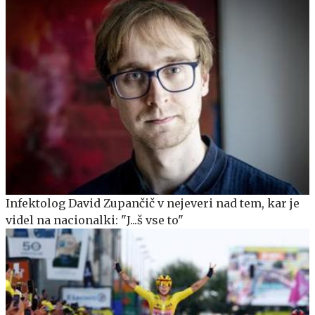
Infektolog David Zupančič v nejeveri nad tem, kar je
videl na nacionalki: "J...š vse to"