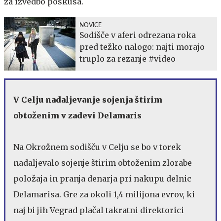
za izvedbo poskusa.
NOVICE
Sodišče v aferi odrezana roka
pred težko nalogo: najti morajo
truplo za rezanje #video
V Celju nadaljevanje sojenja štirim
obtoženim v zadevi Delamaris
Na Okrožnem sodišču v Celju se bo v torek
nadaljevalo sojenje štirim obtoženim zlorabe
položaja in pranja denarja pri nakupu delnic
Delamarisa. Gre za okoli 1,4 milijona evrov, ki
naj bi jih Vegrad plačal takratni direktorici