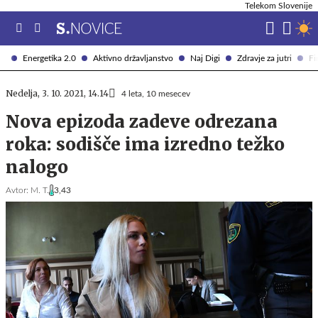
Telekom Slovenije
Energetika 2.0
Aktivno državljanstvo
Naj Digi
Zdravje za jutri
Fi
Nedelja, 3. 10. 2021, 14.14
4 leta, 10 mesecev
Nova epizoda zadeve odrezana
roka: sodišče ima izredno težko
nalogo
Avtor:
M. T.
3,43