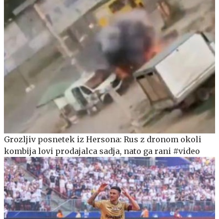
Grozljiv posnetek iz Hersona: Rus z dronom okoli
kombija lovi prodajalca sadja, nato ga rani #video