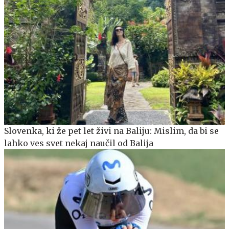
Slovenka, ki že pet let živi na Baliju: Mislim, da bi se
lahko ves svet nekaj naučil od Balija