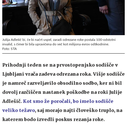
Julija Adlešič bi, če bi načrt uspel, zaradi odrezane roke postala 100-odstotni
invalid, s čimer bi bila upravičena do več kot milijona evrov odškodnine.
Foto: STA
Prihodnji teden se na prvostopenjsko sodišče v
Ljubljani vrača zadeva odrezana roka. Višje sodišče
je namreč razveljavilo obsodilno sodbo, ker ni bil
dovolj razčiščen nastanek poškodbe na roki Julije
Adlešič.
Kot smo že poročali, bo imelo sodišče
veliko težavo
, saj morajo najti človeško truplo, na
katerem bodo izvedli poskus rezanja roke.