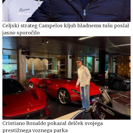
Celjski strateg Campelos kljub hladnemu tušu poslal
jasno sporočilo
Cristiano Ronaldo pokazal delček svojega
prestižnega voznega parka