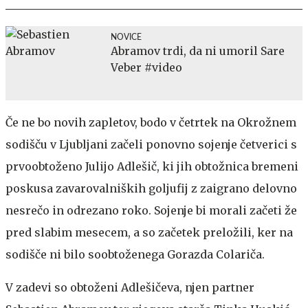
NOVICE
Abramov trdi, da ni umoril Sare
Veber #video
Če ne bo novih zapletov, bodo v četrtek na Okrožnem
sodišču v Ljubljani začeli ponovno sojenje četverici s
prvoobtoženo Julijo Adlešič, ki jih obtožnica bremeni
poskusa zavarovalniških goljufij z zaigrano delovno
nesrečo in odrezano roko. Sojenje bi morali začeti že
pred slabim mesecem, a so začetek preložili, ker na
sodišče ni bilo soobtoženega Gorazda Colariča.
V zadevi so obtoženi Adlešičeva, njen partner