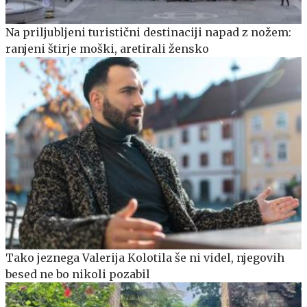
Na priljubljeni turistični destinaciji napad z nožem:
ranjeni štirje moški, aretirali žensko
Tako jeznega Valerija Kolotila še ni videl, njegovih
besed ne bo nikoli pozabil