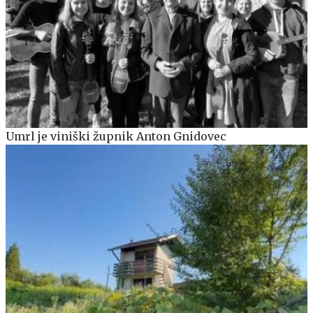
Umrl je viniški župnik Anton Gnidovec