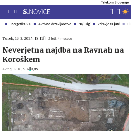
Telekom Slovenije
Energetika 2.0
Aktivno državljanstvo
Naj Digi
Zdravje za jutri
Fi
Torek, 19. 3. 2024, 18.11
2 leti, 4 mesece
Neverjetna najdba na Ravnah na
Koroškem
Avtorji:
R. K.,
STA
3,85