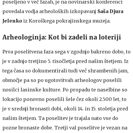
poseljeno v več fazah, je na novinarski konferenci
povedala vodja arheoloških izkopavanj
Saša Djura
Jelenko
iz Koroškega pokrajinskega muzeja.
Arheologinja: Kot bi zadeli na loteriji
Prva poselitvena faza sega v zgodnjo bakreno dobo, to
je v zadnjo tretjino 5. tisočletja pred našim štetjem. Iz
tega časa so dokumentirali tudi več shrambenih jam,
območje pa so po ugotovitvah arheologov poselili
nosilci lasinske kulture. Po propadu te naselbine so
lokacijo ponovno poselili šele čez okoli 2.500 let, to
je v srednji bronasti dobi, okoli 14. in 15. stoletja pred
našim štetjem. Ta poselitev je trajala nato vse do
pozne bronaste dobe. Tretji val poselitve je vezan na