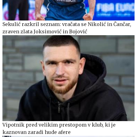
Sekulić razkril seznam: vračata se Nikolić in Čančar,
zraven zlata Joksimović in Bojović
Vipotnik pred velikim prestopom v klub, ki je
kaznovan zaradi hude afere