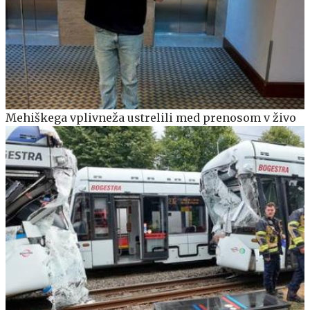
Mehiškega vplivneža ustrelili med prenosom v živo