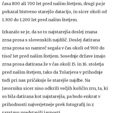
časa 800 ali 700 let pred našim štetjem, drugi pa je
pokazal bistveno starejšo datacijo, in sicer okoli od
1.300 do 1.200 let pred našim štetjem.
Izkazalo se je, da so to najstarejša doslej znana
zrna prosa s slovenskih najdišč. Doslej datirana
zrna prosa so namreč segala v čas okoli od 900 do
tisoč let pred našim štetjem. Sosednje države imajo
zrna prosa datirana že v čas okoli 15. in 16. stoletja
pred našim štetjem, tako da Tolarjeva v prihodnje
tudi pri nas pričakuje še starejše najdbe. Na
Javorniku sicer niso odkrili večjih količin zrn, ta, ki
so bila datirana kot najstarejša, pa bodo enkrat v
prihodnosti najverjetneje prek fotografij in z
razstavo predstavili javnosti.