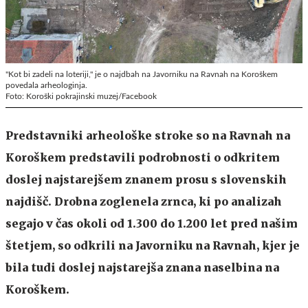
"Kot bi zadeli na loteriji," je o najdbah na Javorniku na Ravnah na Koroškem
povedala arheologinja.
Foto: Koroški pokrajinski muzej/Facebook
Predstavniki arheološke stroke so na Ravnah na
Koroškem predstavili podrobnosti o odkritem
doslej najstarejšem znanem prosu s slovenskih
najdišč. Drobna zoglenela zrnca, ki po analizah
segajo v čas okoli od 1.300 do 1.200 let pred našim
štetjem, so odkrili na Javorniku na Ravnah, kjer je
bila tudi doslej najstarejša znana naselbina na
Koroškem.