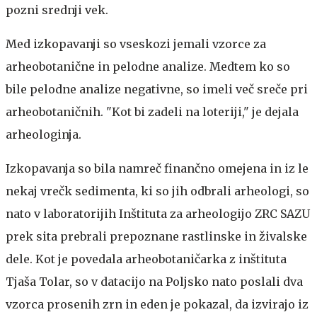
pozni srednji vek.
Med izkopavanji so vseskozi jemali vzorce za
arheobotanične in pelodne analize. Medtem ko so
bile pelodne analize negativne, so imeli več sreče pri
arheobotaničnih. "Kot bi zadeli na loteriji," je dejala
arheologinja.
Izkopavanja so bila namreč finančno omejena in iz le
nekaj vrečk sedimenta, ki so jih odbrali arheologi, so
nato v laboratorijih Inštituta za arheologijo ZRC SAZU
prek sita prebrali prepoznane rastlinske in živalske
dele. Kot je povedala arheobotaničarka z inštituta
Tjaša Tolar, so v datacijo na Poljsko nato poslali dva
vzorca prosenih zrn in eden je pokazal, da izvirajo iz