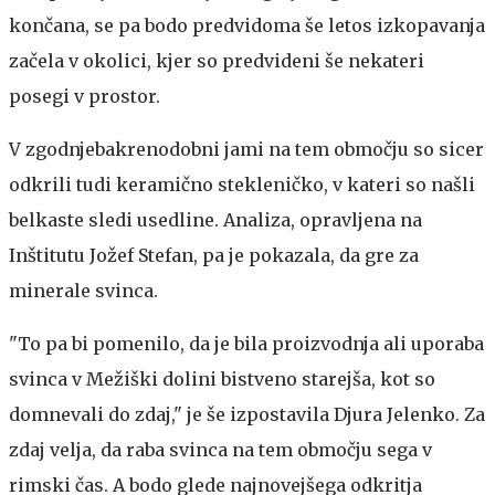
končana, se pa bodo predvidoma še letos izkopavanja
začela v okolici, kjer so predvideni še nekateri
posegi v prostor.
V zgodnjebakrenodobni jami na tem območju so sicer
odkrili tudi keramično stekleničko, v kateri so našli
belkaste sledi usedline. Analiza, opravljena na
Inštitutu Jožef Stefan, pa je pokazala, da gre za
minerale svinca.
"To pa bi pomenilo, da je bila proizvodnja ali uporaba
svinca v Mežiški dolini bistveno starejša, kot so
domnevali do zdaj," je še izpostavila Djura Jelenko. Za
zdaj velja, da raba svinca na tem območju sega v
rimski čas. A bodo glede najnovejšega odkritja