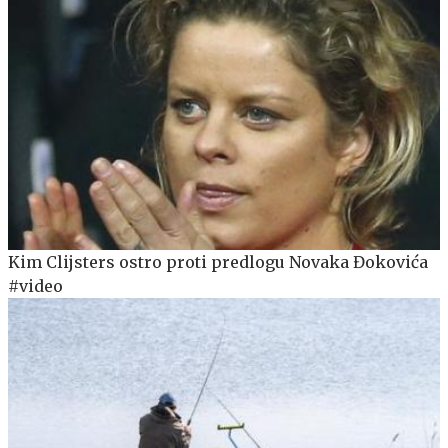
Kim Clijsters ostro proti predlogu Novaka Đokovića
#video