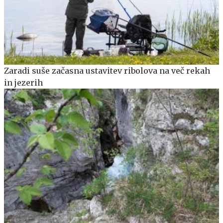
Zaradi suše začasna ustavitev ribolova na več rekah
in jezerih