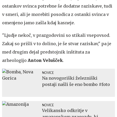
ostankov svinca potrebne še dodatne raziskave, tudi
v smeri, ali je morebiti posodica z ostanki svinca v
omenjeno jamo zašla kdaj kasneje.
"Ljudje nekoč, v prazgodovini so stikali vsepovsod.
Zakaj so prišli v to dolino, je še stvar raziskav," pa je
med drugim dejal predstojnik inštituta za
arheologijo
Anton Velušček
.
NOVICE
Na novogoriški železniški
postaji našli še eno bombo #foto
NOVICE
Velikansko odkritje v
amazonskem pragozdu, ki