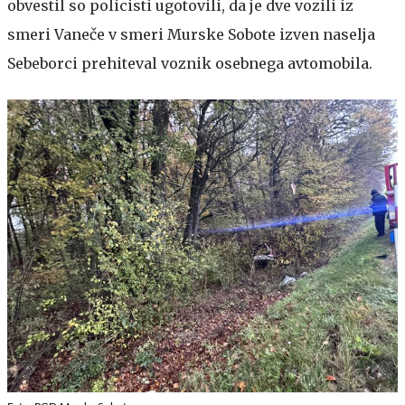
obvestil so policisti ugotovili, da je dve vozili iz
smeri Vaneče v smeri Murske Sobote izven naselja
Sebeborci prehiteval voznik osebnega avtomobila.