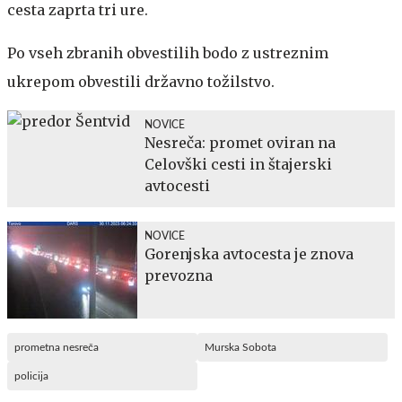
cesta zaprta tri ure.
Po vseh zbranih obvestilih bodo z ustreznim
ukrepom obvestili državno tožilstvo.
NOVICE
Nesreča: promet oviran na
Celovški cesti in štajerski
avtocesti
NOVICE
Gorenjska avtocesta je znova
prevozna
prometna nesreča
Murska Sobota
policija