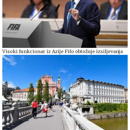
Visoki funkcionar iz Azije Fifo obtožuje izsiljevanja