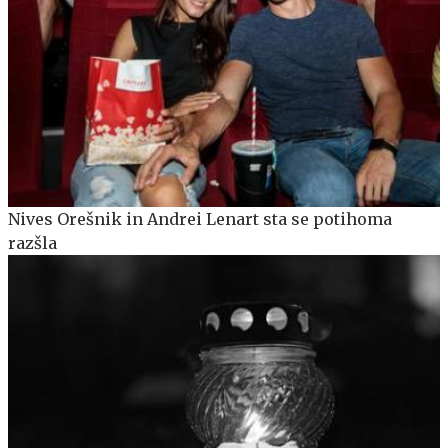
Nives Orešnik in Andrei Lenart sta se potihoma
razšla