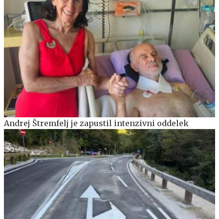
Andrej Štremfelj je zapustil intenzivni oddelek