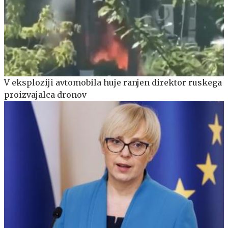
V eksploziji avtomobila huje ranjen direktor ruskega
proizvajalca dronov