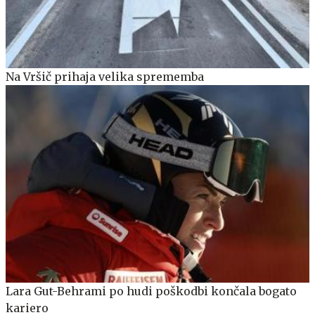
Na Vršič prihaja velika sprememba
Lara Gut-Behrami po hudi poškodbi končala bogato
kariero