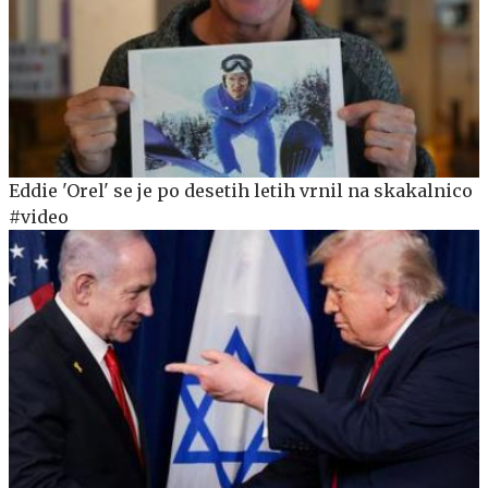
Eddie 'Orel' se je po desetih letih vrnil na skakalnico
#video