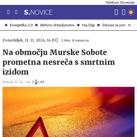
Telekom Slovenije
Energetika 2.0
Aktivno državljanstvo
Naj Digi
Zdravje za jutri
Fi
Ponedeljek, 11. 11. 2024, 14.19
1 leto, 8 mesecev
Na območju Murske Sobote
prometna nesreča s smrtnim
izidom
Avtorji:
K. M.,
Na. R.
1,45