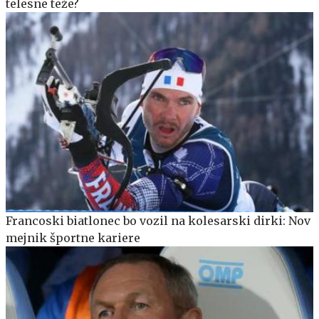
telesne teže?
Francoski biatlonec bo vozil na kolesarski dirki: Nov
mejnik športne kariere