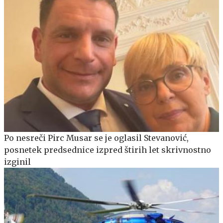
Po nesreči Pirc Musar se je oglasil Stevanović,
posnetek predsednice izpred štirih let skrivnostno
izginil