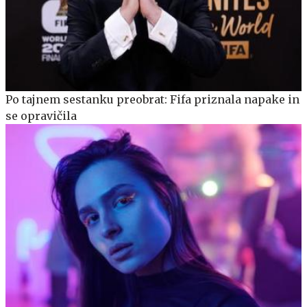
Po tajnem sestanku preobrat: Fifa priznala napake in
se opravičila