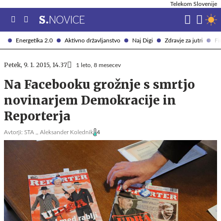
Telekom Slovenije
Energetika 2.0
Aktivno državljanstvo
Naj Digi
Zdravje za jutri
Fi
Petek, 9. 1. 2015, 14.37
1 leto, 8 mesecev
Na Facebooku grožnje s smrtjo
novinarjem Demokracije in
Reporterja
Avtorji:
STA ,,
Aleksander Kolednik
4