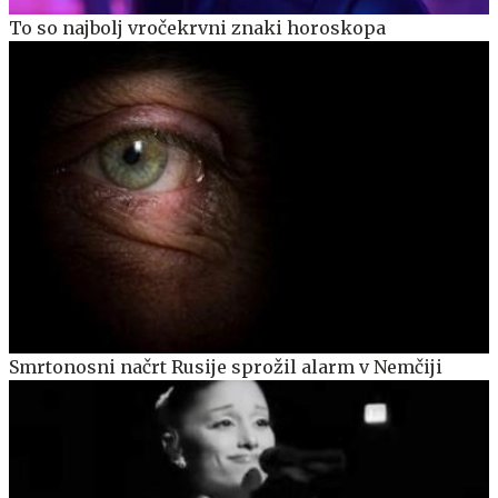
To so najbolj vročekrvni znaki horoskopa
Smrtonosni načrt Rusije sprožil alarm v Nemčiji