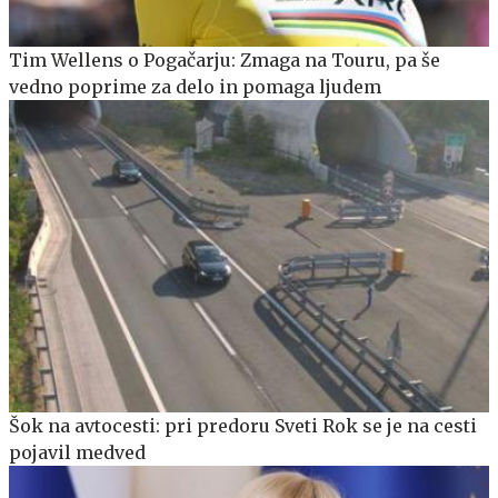
Tim Wellens o Pogačarju: Zmaga na Touru, pa še
vedno poprime za delo in pomaga ljudem
Šok na avtocesti: pri predoru Sveti Rok se je na cesti
pojavil medved