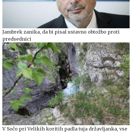
Jambrek zanika, da bi pisal ustavno obtožbo proti
predsednici
V Sočo pri Velikih koritih padla tuja državljanka, vse