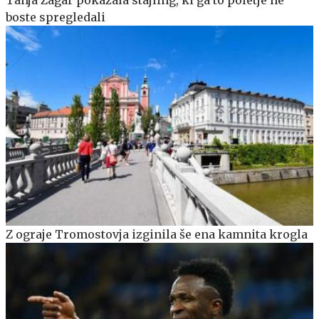
boste spregledali
Z ograje Tromostovja izginila še ena kamnita krogla