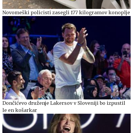
Novomeški policisti zasegli 177 kilogramov konoplje
Dončićevo druženje Lakersov v Sloveniji bo izpustil
le en košarkar