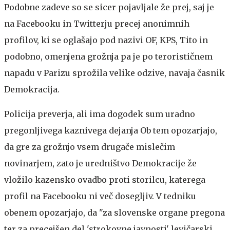
Podobne zadeve so se sicer pojavljale že prej, saj je
na Facebooku in Twitterju precej anonimnih
profilov, ki se oglašajo pod nazivi OF, KPS, Tito in
podobno, omenjena grožnja pa je po terorističnem
napadu v Parizu sprožila velike odzive, navaja časnik
Demokracija.
Policija preverja, ali ima dogodek sum uradno
pregonljivega kaznivega dejanja
Ob tem opozarjajo,
da gre za grožnjo vsem drugače mislečim
novinarjem, zato je uredništvo Demokracije že
vložilo kazensko ovadbo proti storilcu, katerega
profil na Facebooku ni več dosegljiv. V tedniku
obenem opozarjajo, da "za slovenske organe pregona
ter za precejšen del 'strokovne javnosti' levičarski