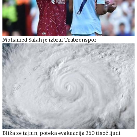
Mohamed Salah je izbral Trabzonspor
Bliža se tajfun, poteka evakuacija 260 tisoč ljudi