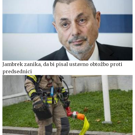
Jambrek zanika, da bi pisal ustavno obtožbo proti
predsednici