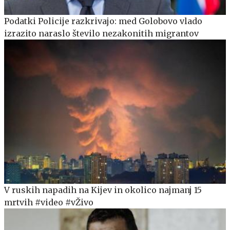
Podatki Policije razkrivajo: med Golobovo vlado
izrazito naraslo število nezakonitih migrantov
V ruskih napadih na Kijev in okolico najmanj 15
mrtvih #video #vŽivo