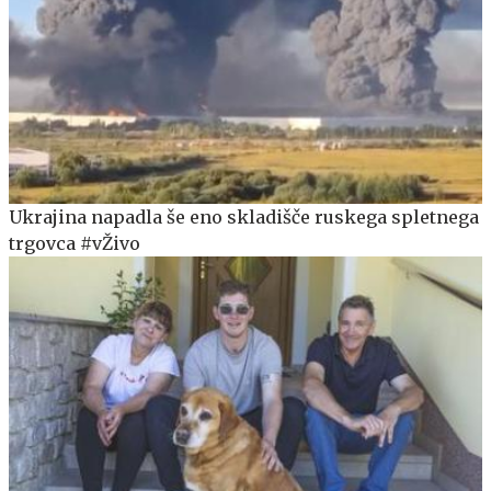
Ukrajina napadla še eno skladišče ruskega spletnega
trgovca #vŽivo