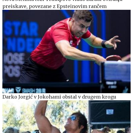
preiskave, povezane z Epsteinovim rančem
Darko Jorgić v Jokohami obstal v drugem krogu