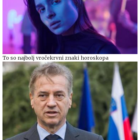
To so najbolj vročekrvni znaki horoskopa