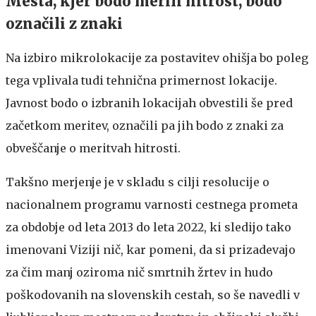
Mesta, kjer bodo merili hitrost, bodo
označili z znaki
Na izbiro mikrolokacije za postavitev ohišja bo poleg
tega vplivala tudi tehnična primernost lokacije.
Javnost bodo o izbranih lokacijah obvestili še pred
začetkom meritev, označili pa jih bodo z znaki za
obveščanje o meritvah hitrosti.
Takšno merjenje je v skladu s cilji resolucije o
nacionalnem programu varnosti cestnega prometa
za obdobje od leta 2013 do leta 2022, ki sledijo tako
imenovani Viziji nič, kar pomeni, da si prizadevajo
za čim manj oziroma nič smrtnih žrtev in hudo
poškodovanih na slovenskih cestah, so še navedli v