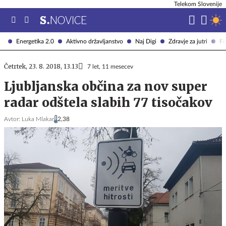
Telekom Slovenije
Energetika 2.0
Aktivno državljanstvo
Naj Digi
Zdravje za jutri
Fi
Četrtek, 23. 8. 2018, 13.13
7 let, 11 mesecev
Ljubljanska občina za nov super
radar odštela slabih 77 tisočakov
Avtor:
Luka Mlakar
2,38