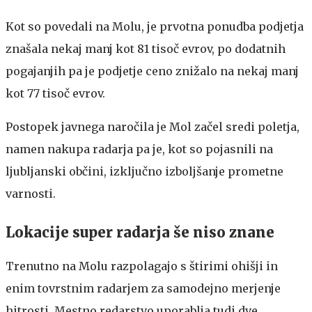
Kot so povedali na Molu, je prvotna ponudba podjetja
znašala nekaj manj kot 81 tisoč evrov, po dodatnih
pogajanjih pa je podjetje ceno znižalo na nekaj manj
kot 77 tisoč evrov.
Postopek javnega naročila je Mol začel sredi poletja,
namen nakupa radarja pa je, kot so pojasnili na
ljubljanski občini, izključno izboljšanje prometne
varnosti.
Lokacije super radarja še niso znane
Trenutno na Molu razpolagajo s štirimi ohišji in
enim tovrstnim radarjem za samodejno merjenje
hitrosti. Mestno redarstvo uporablja tudi dve