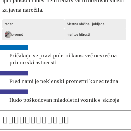
ljubljanskem mestnem redarstvu in občinski službi
za javna naročila.
radar
Mestna občina Ljubljana
promet
meritve hitrosti
Pričakuje se pravi poletni kaos: več nesreč na
primorski avtocesti
Pred nami je peklenski prometni konec tedna
Hudo poškodovan mladoletni voznik e-skiroja