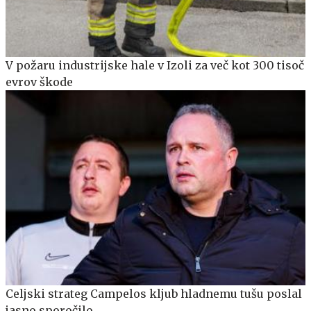
V požaru industrijske hale v Izoli za več kot 300 tisoč
evrov škode
Celjski strateg Campelos kljub hladnemu tušu poslal
jasno sporočilo