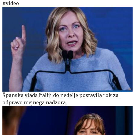
#video
Španska vlada Italiji do nedelje postavila rok za
odpravo mejnega nadzora