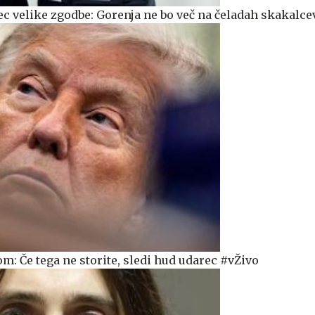
ec velike zgodbe: Gorenja ne bo več na čeladah skakalce
m: Če tega ne storite, sledi hud udarec #vŽivo