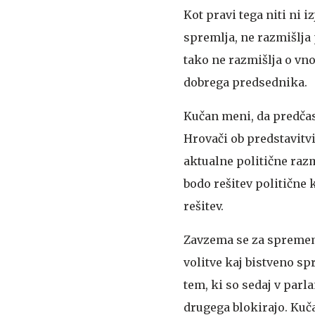
Kot pravi tega niti ni i
spremlja, ne razmišlja p
tako ne razmišlja o vno
dobrega predsednika.
Kučan meni, da predčas
Hrovači ob predstavitvi
aktualne politične razm
bodo rešitev politične 
rešitev.
Zavzema se za spremem
volitve kaj bistveno sp
tem, ki so sedaj v parl
drugega blokirajo. Kuč