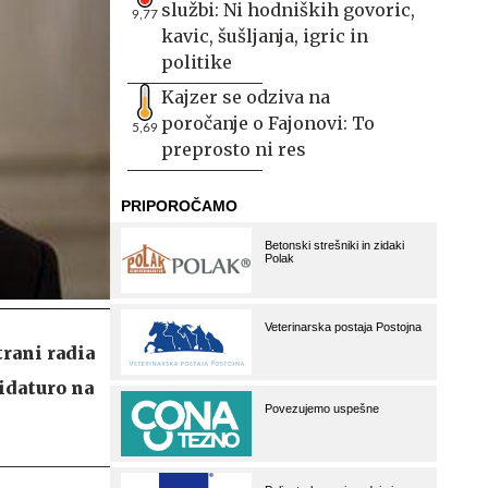
službi: Ni hodniških govoric,
9,77
kavic, šušljanja, igric in
politike
Kajzer se odziva na
poročanje o Fajonovi: To
5,69
preprosto ni res
trani radia
didaturo na