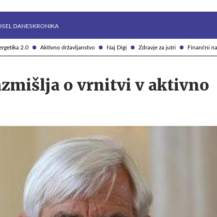
Želite prejemati e-novice?
Uživajmo pametno
OSEL DANES
KRONIKA
rgetika 2.0
Aktivno državljanstvo
Naj Digi
Zdravje za jutri
Finančni na
zmišlja o vrnitvi v aktivno