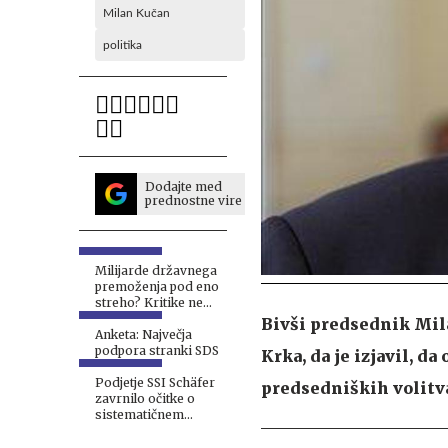
Milan Kučan
politika
Dodajte med
prednostne vire
Milijarde državnega
premoženja pod eno
streho? Kritike ne
pojenjajo.
Bivši predsednik Mila
Anketa: Največja
podpora stranki SDS
Krka, da je izjavil, d
Podjetje SSI Schäfer
predsedniških volitv
zavrnilo očitke o
sistematičnem
izkoriščanju zaposlenih