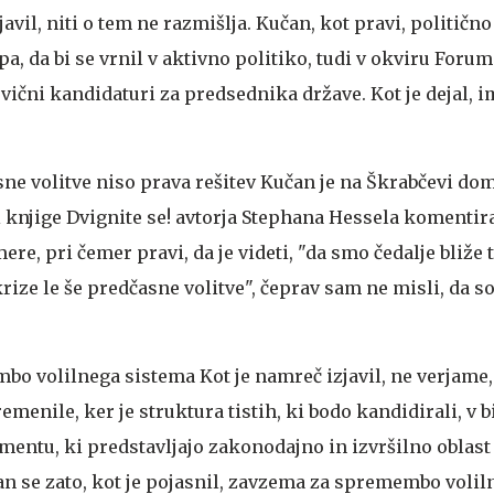
zjavil, niti o tem ne razmišlja. Kučan, kot pravi, politično
a, da bi se vrnil v aktivno politiko, tudi v okviru Forum
vični kandidaturi za predsednika države. Kot je dejal, i
ne volitve niso prava rešitev
Kučan je na Škrabčevi dom
 knjige Dvignite se! avtorja Stephana Hessela komentira
ere, pri čemer pravi, da je videti, "da smo čedalje bliže 
krize le še predčasne volitve", čeprav sam ne misli, da s
bo volilnega sistema
Kot je namreč izjavil, ne verjame, 
remenile, ker je struktura tistih, ki bodo kandidirali, v 
amentu, ki predstavljajo zakonodajno in izvršilno oblast
an se zato, kot je pojasnil, zavzema za spremembo volil