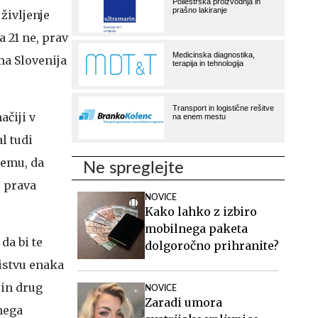
 življenje
a 21 ne, prav
ma Slovenija
ačiji v
l tudi
temu, da
Ne spreglejte
o prava
NOVICE
Kako lahko z izbiro
mobilnega paketa
da bi te
dolgoročno prihranite?
bistvu enaka
 in drug
NOVICE
Zaradi umora
nega