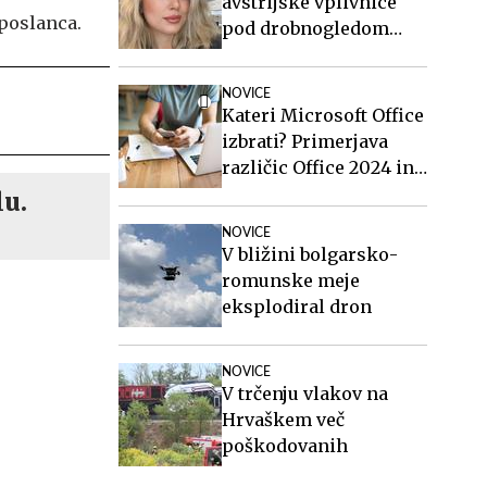
avstrijske vplivnice
poslanca.
pod drobnogledom
tudi oče in brat
osumljenega Slovenca
NOVICE
Kateri Microsoft Office
izbrati? Primerjava
različic Office 2024 in
Office 2021.
lu.
NOVICE
V bližini bolgarsko-
romunske meje
eksplodiral dron
NOVICE
V trčenju vlakov na
Hrvaškem več
poškodovanih