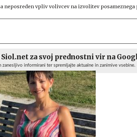
la neposreden vpliv volivcev na izvolitev posameznega 
 Siol.net za svoj prednostni vir na Goog
n zanesljivo informirani ter spremljajte aktualne in zanimive vsebine.