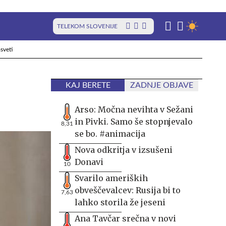
TELEKOM SLOVENIJE
sveti
KAJ BERETE
ZADNJE OBJAVE
Arso: Močna nevihta v Sežani
in Pivki. Samo še stopnjevalo
8,31
se bo. #animacija
Nova odkritja v izsušeni
Donavi
10
Svarilo ameriških
obveščevalcev: Rusija bi to
7,63
lahko storila že jeseni
Ana Tavčar srečna v novi