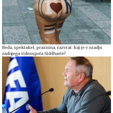
Beda, spektakel, praznina, razvrat: kaj je v ozadju
zadnjega videospota Siddharte?