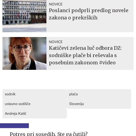
NOVICE
Poslanci podprli predlog novele
zakona o prekrških
NOVICE
Katičevi zelena luč odbora DZ:
sodniške plače bi reševala s
posebnim zakonom #video
sodnik
plača
ustavno sodišče
Slovenija
Andreja Katič
Potres pri sosedih. Ste ga čutili?