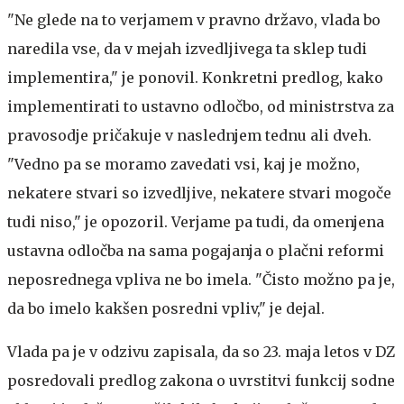
"Ne glede na to verjamem v pravno državo, vlada bo
naredila vse, da v mejah izvedljivega ta sklep tudi
implementira," je ponovil. Konkretni predlog, kako
implementirati to ustavno odločbo, od ministrstva za
pravosodje pričakuje v naslednjem tednu ali dveh.
"Vedno pa se moramo zavedati vsi, kaj je možno,
nekatere stvari so izvedljive, nekatere stvari mogoče
tudi niso," je opozoril. Verjame pa tudi, da omenjena
ustavna odločba na sama pogajanja o plačni reformi
neposrednega vpliva ne bo imela. "Čisto možno pa je,
da bo imelo kakšen posredni vpliv," je dejal.
Vlada pa je v odzivu zapisala, da so 23. maja letos v DZ
posredovali predlog zakona o uvrstitvi funkcij sodne