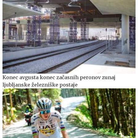
Konec avgusta konec začasnih peronov zunaj
ljubljanske železniške postaje