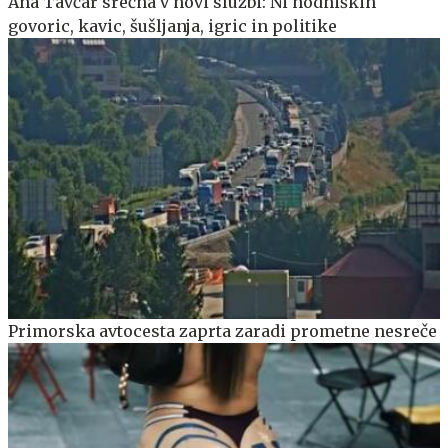
Ana Tavčar srečna v novi službi: Ni hodniških
govoric, kavic, šušljanja, igric in politike
Primorska avtocesta zaprta zaradi prometne nesreče