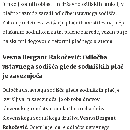
funkcij sodnih oblasti in državnotožilskih funkcij v
plačne razrede zaradi odločbe ustavnega sodišča.
Zakon predvideva zvišanje plačnih uvrstitev najnižje
plačanim sodnikom za tri plačne razrede, vezan pa je
na skupni dogovor o reformi plačnega sistema.
Vesna Bergant Rakočević: Odločba
ustavnega sodišča glede sodniških plač
je zavezujoča
Odločba ustavnega sodišča glede sodniških plač je
izvršljiva in zavezujoča, je ob robu dnevov
slovenskega sodstva poudarila predsednica
Slovenskega sodniškega društva
Vesna Bergant
Rakočević
. Ocenila je, da je odločba ustavnega