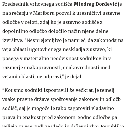
Predsednik vrhovnega sodišča
Miodrag Đorđević
je
na srečanju v Mariboru pozval k uresničitvi ustavne
odločbe v celoti, zdaj ko je ustavno sodišče z
dopolnilno odločbo določilo način njene delne
izvršitve. "Nesprejemljivo je namreč, da zakonodajna
veja oblasti ugotovljenega neskladja z ustavo, ki
posega v materialno neodvisnost sodnikov in v
razmerje enakopravnosti, enakovrednosti med
vejami oblasti, ne odpravi," je dejal.
"Kot smo sodniki izpostavili že večkrat, je temelj
vsake pravne države spoštovanje zakonov in odločb
sodišč, saj je mogoče le tako zagotoviti vladavino
prava in enakost pred zakonom. Sodne odločbe pa
veljajo za vse, tudi za vlado in državni zbor Republike