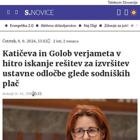
Telekom Slovenije
Energetika 2.0
Aktivno državljanstvo
Naj Digi
Zdravje za jutri
Fi
Četrtek, 6. 6. 2024, 13.02
2 leti, 2 meseca
Katičeva in Golob verjameta v
hitro iskanje rešitev za izvršitev
ustavne odločbe glede sodniških
plač
Avtorji:
K. M.,
STA
0,51