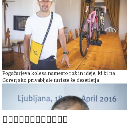
Pogačarjeva kolesa namesto rož in ideje, ki bi na
Gorenjsko privabljale turiste še desetletja