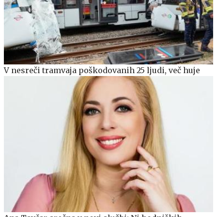
V nesreči tramvaja poškodovanih 25 ljudi, več huje