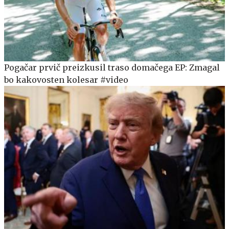
Pogačar prvič preizkusil traso domačega EP: Zmagal
bo kakovosten kolesar #video