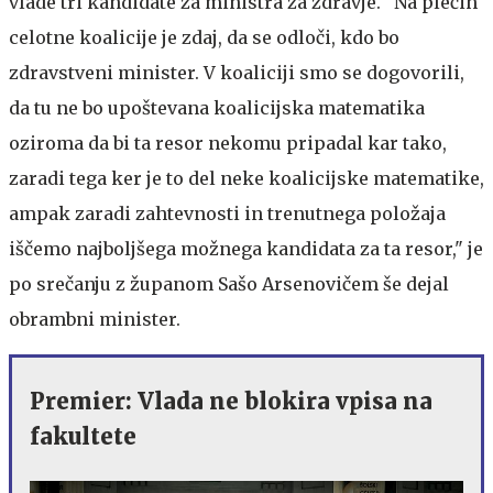
vlade tri kandidate za ministra za zdravje. "Na plečih
celotne koalicije je zdaj, da se odloči, kdo bo
zdravstveni minister. V koaliciji smo se dogovorili,
da tu ne bo upoštevana koalicijska matematika
oziroma da bi ta resor nekomu pripadal kar tako,
zaradi tega ker je to del neke koalicijske matematike,
ampak zaradi zahtevnosti in trenutnega položaja
iščemo najboljšega možnega kandidata za ta resor," je
po srečanju z županom Sašo Arsenovičem še dejal
obrambni minister.
Premier: Vlada ne blokira vpisa na
fakultete