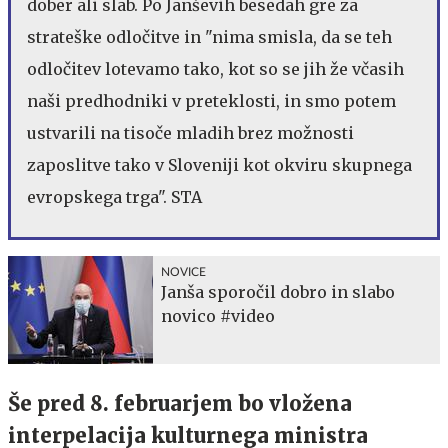
dober ali slab. Po Janševih besedah gre za
strateške odločitve in "nima smisla, da se teh
odločitev lotevamo tako, kot so se jih že včasih
naši predhodniki v preteklosti, in smo potem
ustvarili na tisoče mladih brez možnosti
zaposlitve tako v Sloveniji kot okviru skupnega
evropskega trga". STA
NOVICE
Janša sporočil dobro in slabo
novico #video
Še pred 8. februarjem bo vložena
interpelacija kulturnega ministra