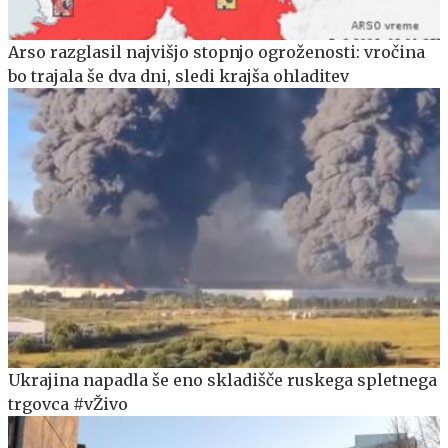
Arso razglasil najvišjo stopnjo ogroženosti: vročina
bo trajala še dva dni, sledi krajša ohladitev
Ukrajina napadla še eno skladišče ruskega spletnega
trgovca #vŽivo