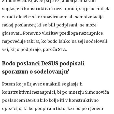
Simonoviča. Erjavec pa je 19. januarja umaknil
soglasje h konstruktivni nezaupnici, saj je ocenil, da
zaradi okužbe s koronavirusom ali samoizolacije
nekaj poslancev, ki so bili podpisani, ne more
glasovati. Ponovno vložitev predloga nezaupnice
napoveduje takrat, ko bodo lahko na seji sodelovali
vsi, ki jo podpirajo, poroča STA.
Bodo poslanci DeSUS podpisali
sporazum o sodelovanju?
Potem ko je Erjavec umaknil soglasje h
konstruktivni nezaupnici, bi po mnenju Simonoviča
poslancem DeSUS bilo bolje iti v konstruktivno
opozicijo, ki bo podpirala tisto, kar bo po njenem