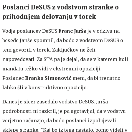
Poslanci DeSUS z vodstvom stranke o
prihodnjem delovanju v torek
Vodja poslancev DeSUS
Franc Jurša
je v odzivu na
besede Janše spomnil, da bodo z vodstvom DeSUS o
tem govorili v torek. Zaključkov ne želi
napovedovati. Za STA pa je dejal, da se v katerem koli
mandatu težko vidi v ekstremni opoziciji.
Poslanec
Branko Simonovič
meni, da bi trenutno
lahko šli v konstruktivno opozicijo.
Danes je sicer zasedalo vodstvo DeSUS. Jurša
podrobnosti ni razkril, je pa ugotavljal, da v vodstvu
verjetno računajo, da bodo poslanci izpolnjevali
sklepe stranke. "Kaj bo iz tega nastalo, bomo videli v