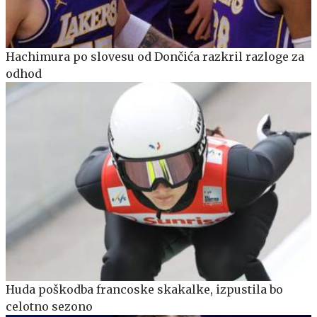
Hachimura po slovesu od Dončića razkril razloge za
odhod
Huda poškodba francoske skakalke, izpustila bo
celotno sezono