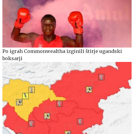
Po igrah Commonwealtha izginili štirje ugandski
boksarji