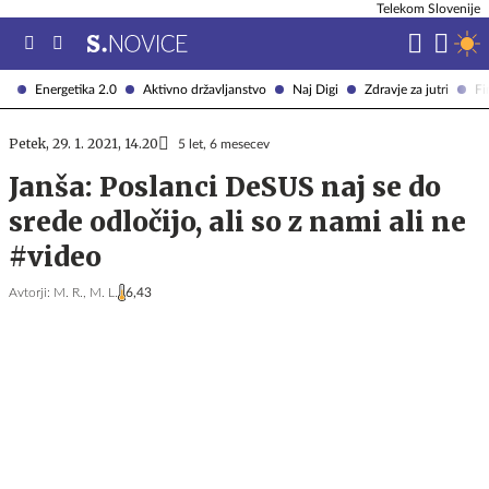
Telekom Slovenije
Energetika 2.0
Aktivno državljanstvo
Naj Digi
Zdravje za jutri
Fi
Petek, 29. 1. 2021, 14.20
5 let, 6 mesecev
Janša: Poslanci DeSUS naj se do
srede odločijo, ali so z nami ali ne
#video
Avtorji:
M. R.,
M. L.
6,43