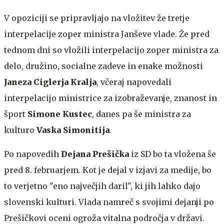
V opoziciji se pripravljajo na vložitev že tretje
interpelacije zoper ministra Janševe vlade. Že pred
tednom dni so vložili interpelacijo zoper ministra za
delo, družino, socialne zadeve in enake možnosti
Janeza Ciglerja Kralja
, včeraj napovedali
interpelacijo ministrice za izobraževanje, znanost in
šport
Simone Kustec
, danes pa še ministra za
kulturo
Vaska Simonitija
.
Po napovedih
Dejana Prešička
iz SD bo ta vložena še
pred 8. februarjem. Kot je dejal v izjavi za medije, bo
to verjetno "eno največjih daril", ki jih lahko dajo
slovenski kulturi. Vlada namreč s svojimi dejanji po
Prešičkovi oceni ogroža vitalna področja v državi.