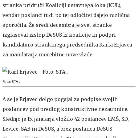
stranka pridruži Koaliciji ustavnega loka (KUL),
vendar poslanci tudi po tej odločitvi dajejo različna
sporočila. Že sredi decembra je svet stranke
izglasoval izstop DeSUS iz koalicije in podprl
kandidaturo strankinega predsednika Karla Erjavca
za mandatarja morebitne nove vlade.
Foto: STA ,
A se je Erjavec dolgo pogajal za podpise svojih
poslancev pod predlog konstruktivne nezaupnice.
Slednjo je 15. januarja vložilo 42 poslancev LMŠ, SD,
Levice, SAB in DeSUS, a brez poslanca DeSUS