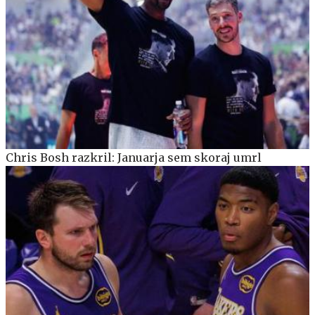
Chris Bosh razkril: Januarja sem skoraj umrl