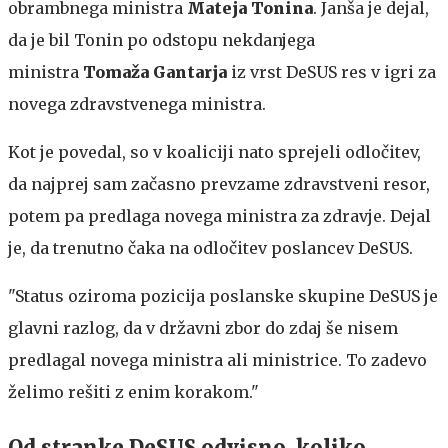
obrambnega ministra
Mateja Tonina
. Janša je dejal,
da je bil Tonin po odstopu nekdanjega
ministra
Tomaža Gantarja
iz vrst DeSUS res v igri za
novega zdravstvenega ministra.
Kot je povedal, so v koaliciji nato sprejeli odločitev,
da najprej sam začasno prevzame zdravstveni resor,
potem pa predlaga novega ministra za zdravje. Dejal
je, da trenutno čaka na odločitev poslancev DeSUS.
"Status oziroma pozicija poslanske skupine DeSUS je
glavni razlog, da v državni zbor do zdaj še nisem
predlagal novega ministra ali ministrice. To zadevo
želimo rešiti z enim korakom."
Od stranke DeSUS odvisno, koliko