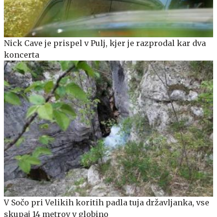
Nick Cave je prispel v Pulj, kjer je razprodal kar dva
koncerta
V Sočo pri Velikih koritih padla tuja državljanka, vse
skupaj 14 metrov v globino