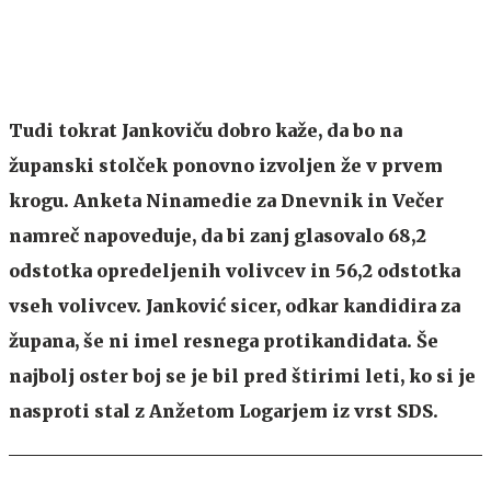
Tudi tokrat Jankoviču dobro kaže, da bo na
županski stolček ponovno izvoljen že v prvem
krogu. Anketa Ninamedie za Dnevnik in Večer
namreč napoveduje, da bi zanj glasovalo 68,2
odstotka opredeljenih volivcev in 56,2 odstotka
vseh volivcev. Janković sicer, odkar kandidira za
župana, še ni imel resnega protikandidata. Še
najbolj oster boj se je bil pred štirimi leti, ko si je
nasproti stal z Anžetom Logarjem iz vrst SDS.