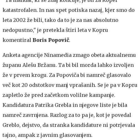
"Ta mandat, ki se zdaj končuje, je bil za Koper
katastrofalen. In nas spet potiska nazaj, kjer smo do
leta 2002 že bili, tako da to je za nas absolutno
nedopustno," je pretekla štiri leta v Kopru
komentiral
Boris Popovič
.
Anketa agencije Ninamedia zmago obeta aktualnemu
županu Alešu Bržanu. Ta bi bil morda lahko izvoljen
že v prvem krogu. Za Popoviča bi namreč glasovalo
več kot 20 odstotkov manj vprašanih. Se je pa v Kopru
zapletlo že pred začetkom volilne kampanje.
Kandidatura Patrika Grebla in njegove liste je bila
namreč zavrnjena. Razlog za to pa je, kot je povedal
Greblo, dejstvo, da stranka kandidature ni potrjevala
tajno, ampak z javnim glasovanjem.