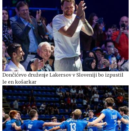
Dončićevo druženje Lakersov v Sloveniji bo izpustil
le en košarkar