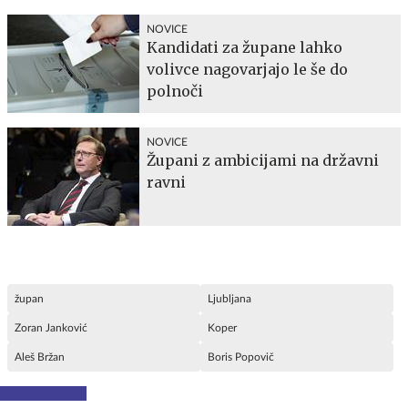
NOVICE
Kandidati za župane lahko
volivce nagovarjajo le še do
polnoči
NOVICE
Župani z ambicijami na državni
ravni
župan
Ljubljana
Zoran Janković
Koper
Aleš Bržan
Boris Popovič