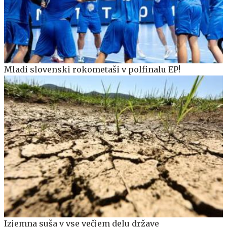
Mladi slovenski rokometaši v polfinalu EP!
Izjemna suša v vse večjem delu države