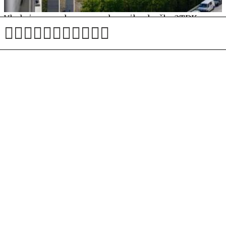
Vlada imenovala nove nadzornike družbe 2TDK
Po zgodovinskem uspehu Slovenije priznal: "Tudi
sam zaradi tega nisem pričakoval tako dobrih iger"