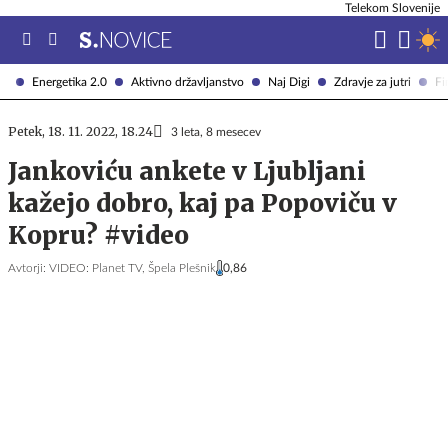
Telekom Slovenije
Energetika 2.0
Aktivno državljanstvo
Naj Digi
Zdravje za jutri
Fi
Petek, 18. 11. 2022, 18.24
3 leta, 8 mesecev
Jankoviću ankete v Ljubljani
kažejo dobro, kaj pa Popoviču v
Kopru? #video
Avtorji:
VIDEO: Planet TV,
Špela Plešnik
0,86