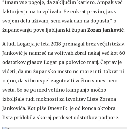
"Imam vse pogoje, da zaključim kariero. Ampak več
faktorjev je na to vplivalo. Še enkrat pravim, jaz v
svojem delu uživam, sem vsak dan na dopustu," o
županovanju pove ljubljanski župan
Zoran Janković
.
A tudi Logarja je leta 2018 premagal brez večjih težav.
Janković je namreč na volitvah zbral nekaj več kot 60
odstotkov glasov, Logar pa polovico manj. Čeprav je
videti, da mu župansko mesto ne more uiti, tokrat ni
nujno, da si bo uspel zagotoviti večino v mestnem
svetu. So se pa med volilno kampanjo močno
izboljšale tudi možnosti za izvolitev Liste Zorana
Jankovića. Kot piše Dnevnik, je od konca oktobra
lista pridobila skoraj petdeset odstotkov podpore.