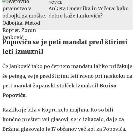
NOVICE
Anketa Dnevnika in Večera: kako
dobro kaže Jankoviću?
Popoviču se je peti mandat pred štirimi
leti izmuznil
Če Janković tako po četrtem mandatu lahko pričakuje
še petega, se je pred štirimi leti ravno pri naskoku na
peti mandat županski stolček izmaknil
Borisu
Popoviču
.
Razlika je bila v Kopru zelo majhna. Ko so bili
končno prešteti vsi glasovi, se je izkazalo, da je za
Bržana glasovalo le 17 občanov več kot za Popoviča.