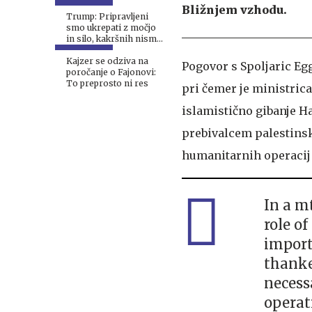
Bližnjem vzhodu.
Trump: Pripravljeni
smo ukrepati z močjo
in silo, kakršnih nismo
videli od druge
svetovne vojne, vendar
Kajzer se odziva na
Pogovor s Spoljaric Eg
...
poročanje o Fajonovi:
To preprosto ni res
pri čemer je ministric
islamistično gibanje H
prebivalcem palestinske
humanitarnih operacij 
In a m
role of
import
thanked
necess
operat