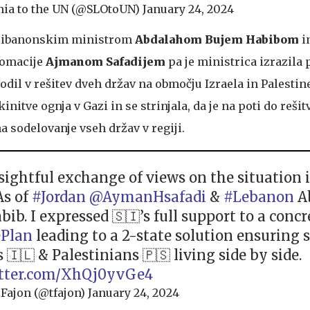
nia to the UN (@SLOtoUN)
January 24, 2024
 libanonskim ministrom
Abdalahom Bujem Habibom
i
lomacije
Ajmanom Safadijem
pa je ministrica izrazila
odil v rešitev dveh držav na območju Izraela in Palestin
nitve ognja v Gazi in se strinjala, da je na poti do reši
 sodelovanje vseh držav v regiji.
sightful exchange of views on the situation 
s of
#Jordan
@AymanHsafadi
&
#Lebanon
A
ib. I expressed 🇸🇮’s full support to a concr
ePlan
leading to a 2-state solution ensuring s
s 🇮🇱 & Palestinians 🇵🇸 living side by side.
itter.com/XhQj0yvGe4
Fajon (@tfajon)
January 24, 2024