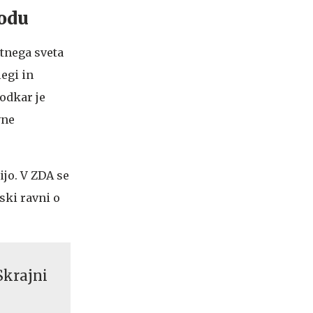
hodu
stnega sveta
egi in
 odkar je
vne
ijo. V ZDA se
ski ravni o
Skrajni