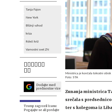
Tanja Fajon
New York
Bližnji vzhod
kriza
Rdeči križ
Varnostni svet ZN
Ministrica je končala tokratni obisk
Foto: STA
Dodajte med
prednostne vire
Zunanja ministrica Tan
srečala s predsednic
Trump zagrozil Iranu:
ter s kolegoma iz Lib
Pogajajte se ali predajte