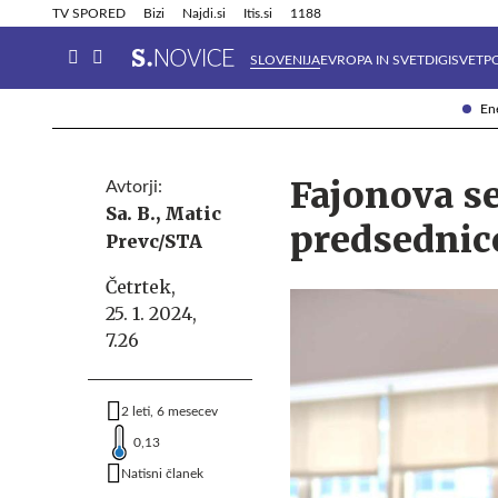
Info in obvestila
Tehnik
TV SPORED
Bizi
Najdi.si
Itis.si
1188
SLOVENIJA
EVROPA IN SVET
DIGISVET
P
Ene
Fajonova se
Avtorji:
Sa. B.,
Matic
predsednic
Prevc/STA
Četrtek,
25. 1. 2024,
7.26
2 leti, 6 mesecev
0,13
Natisni članek