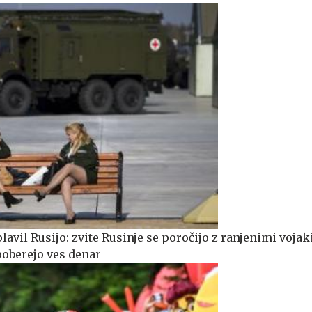
lavil Rusijo: zvite Rusinje se poročijo z ranjenimi vojak
oberejo ves denar