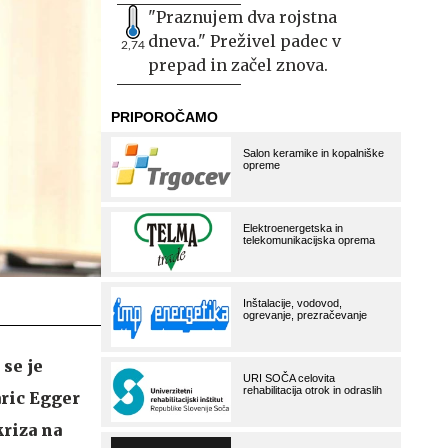
"Praznujem dva rojstna
dneva." Preživel padec v
2,74
prepad in začel znova.
 se je
ric Egger
kriza na