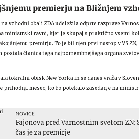
ojšnjemu premierju na Bližnjem vz
ek na vzhodni obali ZDA udeležila odprte razprave Varno
a ministrski ravni, kjer je skupaj s praktično vsemi kol
kojšnjemu premirju. To je bil njen prvi nastop v VS ZN,
om postala članica tega najpomembnejšega organa sveto
ala tokratni obisk New Yorka in se danes vrača v Sloven
e prihodnji mesec, ko bo potekalo zasedanje na ministr
NOVICE
Fajonova pred Varnostnim svetom ZN: 
čas je za premirje