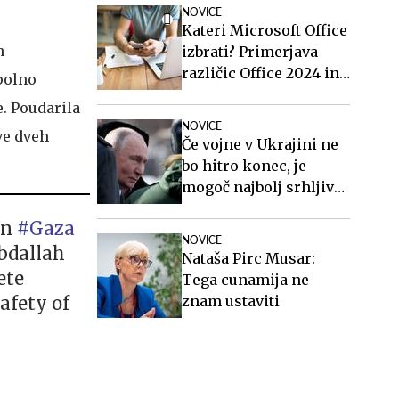
NOVICE
Kateri Microsoft Office
n
izbrati? Primerjava
različic Office 2024 in
 polno
Office 2021.
e. Poudarila
NOVICE
tve dveh
Če vojne v Ukrajini ne
bo hitro konec, je
mogoč najbolj srhljiv
scenarij
in
#Gaza
NOVICE
bdallah
Nataša Pirc Musar:
ete
Tega cunamija ne
afety of
znam ustaviti