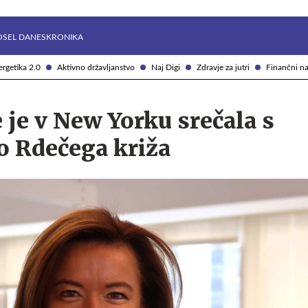
Želite prejemati e-novice?
Uživajmo pametno
OSEL DANES
KRONIKA
rgetika 2.0
Aktivno državljanstvo
Naj Digi
Zdravje za jutri
Finančni na
 je v New Yorku srečala s
o Rdečega križa