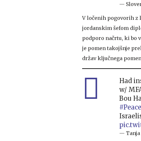
— Slove
V ločenih pogovorih z
jordanskim šefom dip
podporo načrtu, ki bo v
je pomen takojšnje preki
držav ključnega pomena
Had in
w/ MFA
Bou Hab
#Peac
Israeli
pic.tw
— Tanja 