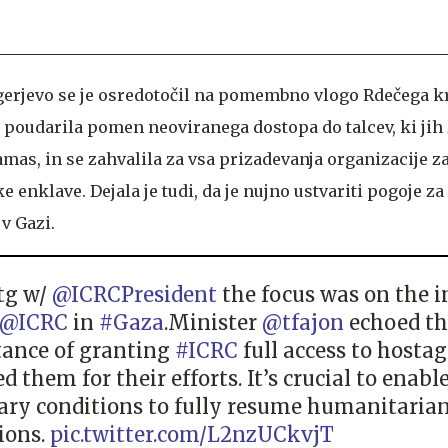
gerjevo se je osredotočil na pomembno vlogo Rdečega kr
a poudarila pomen neoviranega dostopa do talcev, ki jih
amas, in se zahvalila za vsa prizadevanja organizacije 
 enklave. Dejala je tudi, da je nujno ustvariti pogoje z
v Gazi.
tg w/
@ICRCPresident
the focus was on the 
@ICRC
in
#Gaza
.Minister
@tfajon
echoed th
ance of granting
#ICRC
full access to hostag
 them for their efforts. It’s crucial to enabl
ary conditions to fully resume humanitaria
ions.
pic.twitter.com/L2nzUCkvjT