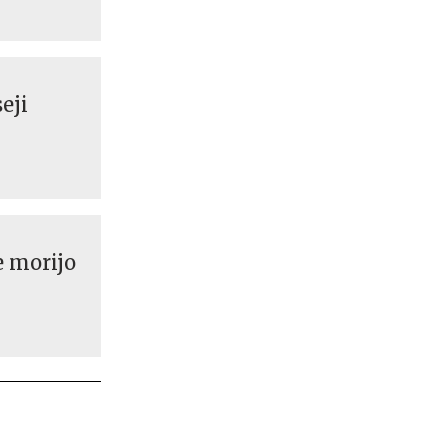
eji
e morijo