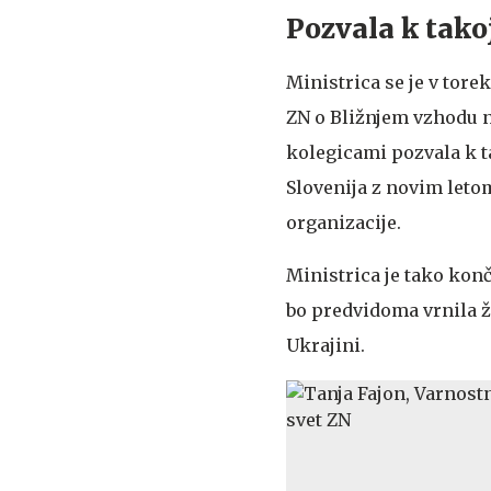
Pozvala k tak
Ministrica se je v tor
ZN o Bližnjem vzhodu n
kolegicami pozvala k ta
Slovenija z novim let
organizacije.
Ministrica je tako konč
bo predvidoma vrnila ž
Ukrajini.