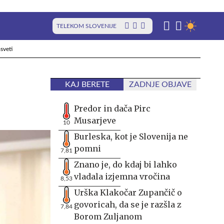
TELEKOM SLOVENIJE
sveti
KAJ BERETE
ZADNJE OBJAVE
Predor in dača Pirc
Musarjeve
10
Burleska, kot je Slovenija ne
pomni
7,81
Znano je, do kdaj bi lahko
vladala izjemna vročina
8,53
Urška Klakočar Zupančič o
govoricah, da se je razšla z
7,84
Borom Zuljanom