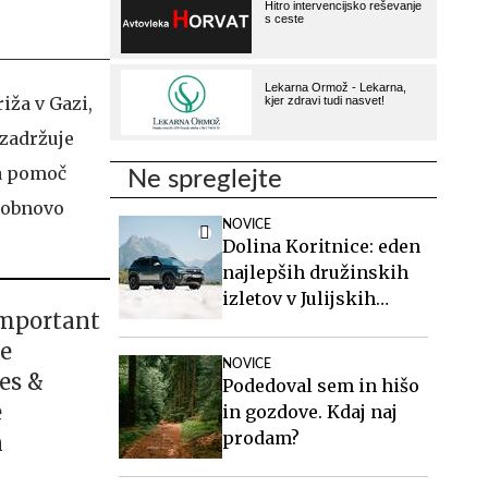
iža v Gazi,
 zadržuje
za pomoč
Ne spreglejte
a obnovo
NOVICE
Dolina Koritnice: eden
najlepših družinskih
izletov v Julijskih
important
Alpah
e
NOVICE
es &
Podedoval sem in hišo
e
in gozdove. Kdaj naj
prodam?
n