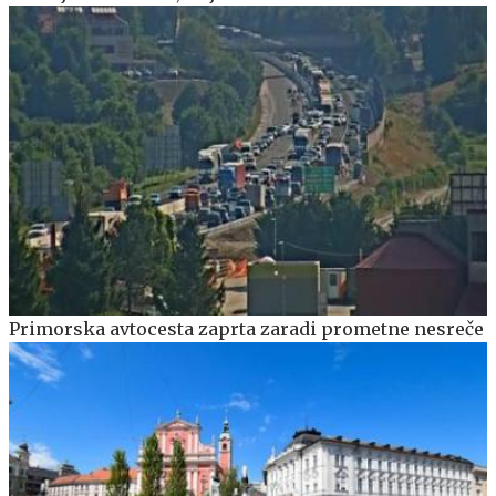
Primorska avtocesta zaprta zaradi prometne nesreče