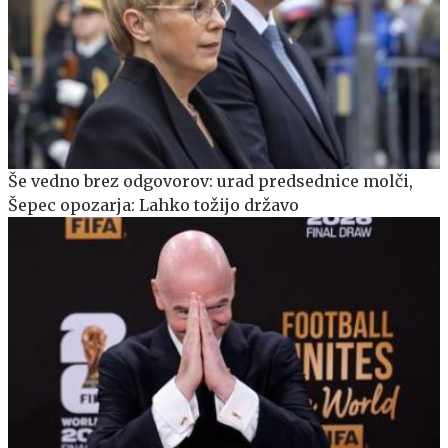
Še vedno brez odgovorov: urad predsednice molči,
Šepec opozarja: Lahko tožijo državo