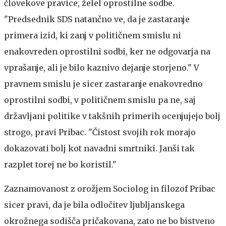
človekove pravice, želel oprostilne sodbe.
"Predsednik SDS natančno ve, da je zastaranje
primera izid, ki zanj v političnem smislu ni
enakovreden oprostilni sodbi, ker ne odgovarja na
vprašanje, ali je bilo kaznivo dejanje storjeno." V
pravnem smislu je sicer zastaranje enakovredno
oprostilni sodbi, v političnem smislu pa ne, saj
državljani politike v takšnih primerih ocenjujejo bolj
strogo, pravi Pribac. "Čistost svojih rok morajo
dokazovati bolj kot navadni smrtniki. Janši tak
razplet torej ne bo koristil."
Zaznamovanost z orožjem
Sociolog in filozof Pribac
sicer pravi, da je bila odločitev ljubljanskega
okrožnega sodišča pričakovana, zato ne bo bistveno