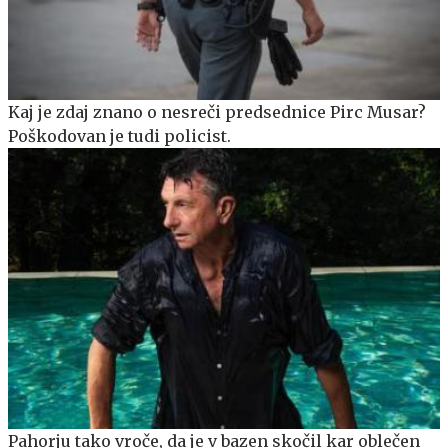
Kaj je zdaj znano o nesreči predsednice Pirc Musar?
Poškodovan je tudi policist.
Pahorju tako vroče, da je v bazen skočil kar oblečen