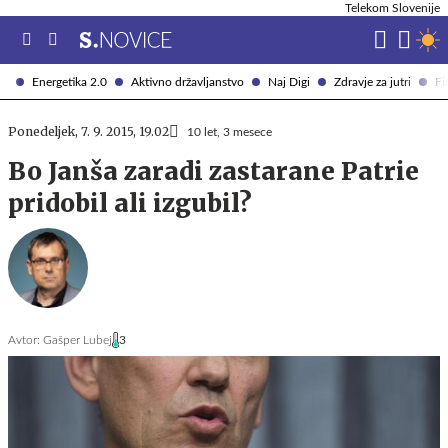
Telekom Slovenije
Energetika 2.0
Aktivno državljanstvo
Naj Digi
Zdravje za jutri
Fi
Ponedeljek, 7. 9. 2015, 19.02
10 let, 3 mesece
Bo Janša zaradi zastarane Patrie
pridobil ali izgubil?
Avtor:
Gašper Lubej
3