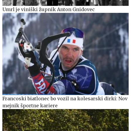
Umrl je viniški župnik Anton Gnidovec
Francoski biatlonec bo vozil na kolesarski dirki: Nov
mejnik športne kariere