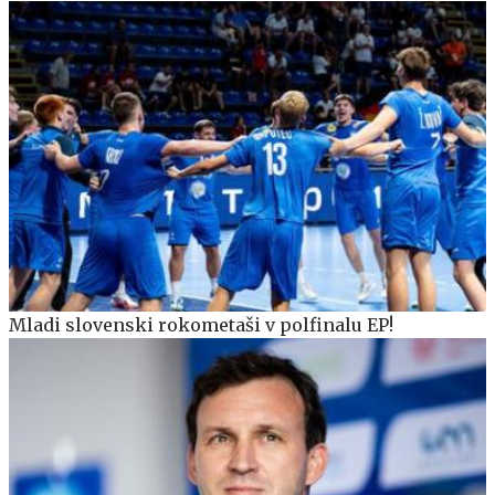
Mladi slovenski rokometaši v polfinalu EP!