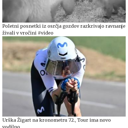
Poletni posnetki iz osrčja gozdov razkrivajo ravnanje
živali v vročini #video
Urška Žigart na kronometru 72., Tour ima novo
vodilno