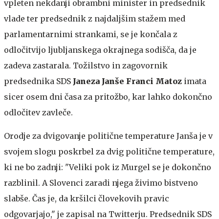
vpleten nekdanji obrambni minister in predsednik
vlade ter predsednik z najdaljšim stažem med
parlamentarnimi strankami, se je končala z
odločitvijo ljubljanskega okrajnega sodišča, da je
zadeva zastarala. Tožilstvo in zagovornik
predsednika SDS
Janeza Janše
Franci Matoz
imata
sicer osem dni časa za pritožbo, kar lahko dokončno
odločitev zavleče.
Orodje za dvigovanje politične temperature
Janša je v
svojem slogu poskrbel za dvig politične temperature,
ki ne bo zadnji: "Veliki pok iz Murgel se je dokončno
razblinil. A Slovenci zaradi njega živimo bistveno
slabše. Čas je, da kršilci človekovih pravic
odgovarjajo," je zapisal na Twitterju. Predsednik SDS