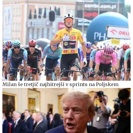
Milan še tretjič najhitrejši v sprintu na Poljskem