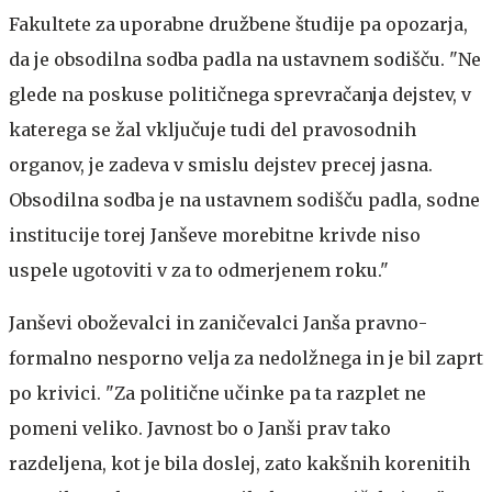
Fakultete za uporabne družbene študije pa opozarja,
da je obsodilna sodba padla na ustavnem sodišču. "Ne
glede na poskuse političnega sprevračanja dejstev, v
katerega se žal vključuje tudi del pravosodnih
organov, je zadeva v smislu dejstev precej jasna.
Obsodilna sodba je na ustavnem sodišču padla, sodne
institucije torej Janševe morebitne krivde niso
uspele ugotoviti v za to odmerjenem roku."
Janševi oboževalci in zaničevalci
Janša pravno-
formalno nesporno velja za nedolžnega in je bil zaprt
po krivici. "Za politične učinke pa ta razplet ne
pomeni veliko. Javnost bo o Janši prav tako
razdeljena, kot je bila doslej, zato kakšnih korenitih