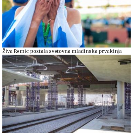
Živa Remic postala svetovna mladinska prvakinja