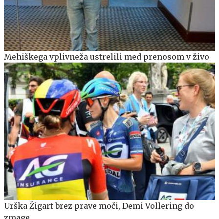
Mehiškega vplivneža ustrelili med prenosom v živo
Urška Žigart brez prave moči, Demi Vollering do
zmage