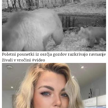
Poletni posnetki iz osrčja gozdov razkrivajo ravnanje
živali v vročini #video