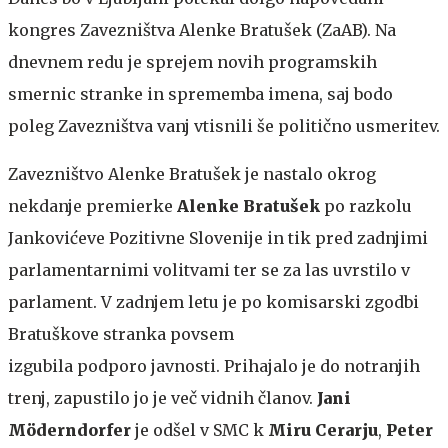
kongres Zavezništva Alenke Bratušek (ZaAB). Na
dnevnem redu je sprejem novih programskih
smernic stranke in sprememba imena, saj bodo
poleg Zavezništva vanj vtisnili še politično usmeritev.
Zavezništvo Alenke Bratušek je nastalo okrog
nekdanje premierke
Alenke Bratušek
po razkolu
Jankovićeve Pozitivne Slovenije in tik pred zadnjimi
parlamentarnimi volitvami ter se za las uvrstilo v
parlament. V zadnjem letu je po komisarski zgodbi
Bratuškove stranka povsem
izgubila podporo javnosti. Prihajalo je do notranjih
trenj, zapustilo jo je več vidnih članov.
Jani
Möderndorfer
je odšel v SMC k
Miru Cerarju
,
Peter