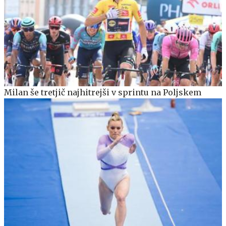
Milan še tretjič najhitrejši v sprintu na Poljskem