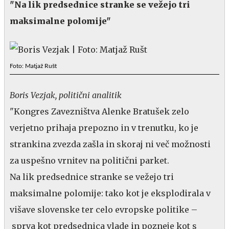
"Na lik predsednice stranke se vežejo tri
maksimalne polomije"
Foto: Matjaž Rušt
Boris Vezjak, politični analitik
"Kongres Zavezništva Alenke Bratušek zelo
verjetno prihaja prepozno in v trenutku, ko je
strankina zvezda zašla in skoraj ni več možnosti
za uspešno vrnitev na politični parket.
Na lik predsednice stranke se vežejo tri
maksimalne polomije: tako kot je eksplodirala v
višave slovenske ter celo evropske politike –
sprva kot predsednica vlade in pozneje kot s