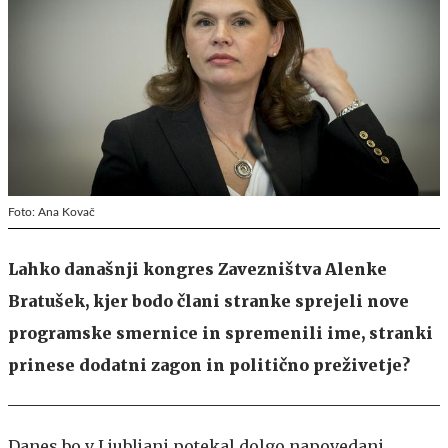
Foto: Ana Kovač
Lahko današnji kongres Zavezništva Alenke
Bratušek, kjer bodo člani stranke sprejeli nove
programske smernice in spremenili ime, stranki
prinese dodatni zagon in politično preživetje?
Danes bo v Ljubljani potekal dolgo napovedani