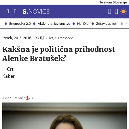
Telekom Slovenije
Energetika 2.0
Aktivno državljanstvo
Naj Digi
Zdravje za jutri
Fi
Petek, 20. 5. 2016, 19.21
8 let, 10 mesecev
Kakšna je politična prihodnost
Alenke Bratušek?
Avtor:
Črt Kaker
9,73