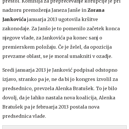
prestol. Komisija za preprečevanje korupcije je pri
nadzoru premoženja Janeza Janše in
Zorana
Jankovića
januarja 2013 ugotovila kršitve
zakonodaje. Za Janšo je to pomenilo začetek konca
njegove vlade, za Jankovića pa konec sanj o
premierskem položaju. Če je želel, da opozicija
prevzame oblast, se je moral umakniti v ozadje.
Sredi januarja 2013 je Janković podpisal odstopno
izjavo, stranko pa je, ne da bi jo kongres izvolil za
predsednico, prevzela Alenka Bratušek. To je bilo
dovolj, da je lahko nastala nova koalicija, Alenka
Bratušek pa je februarja 2013 postala nova
predsednica vlade.