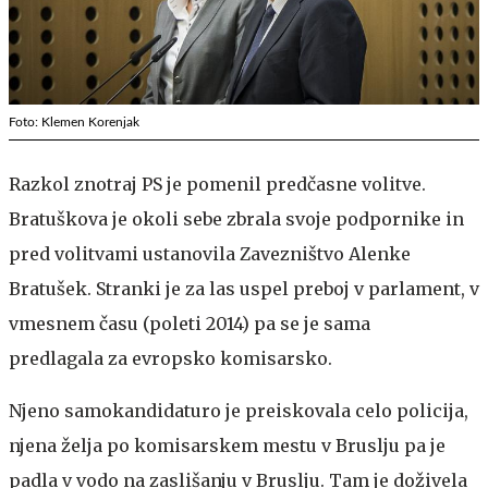
Foto: Klemen Korenjak
Razkol znotraj PS je pomenil predčasne volitve.
Bratuškova je okoli sebe zbrala svoje podpornike in
pred volitvami ustanovila Zavezništvo Alenke
Bratušek. Stranki je za las uspel preboj v parlament, v
vmesnem času (poleti 2014) pa se je sama
predlagala za evropsko komisarsko.
Njeno samokandidaturo je preiskovala celo policija,
njena želja po komisarskem mestu v Bruslju pa je
padla v vodo na zaslišanju v Bruslju. Tam je doživela