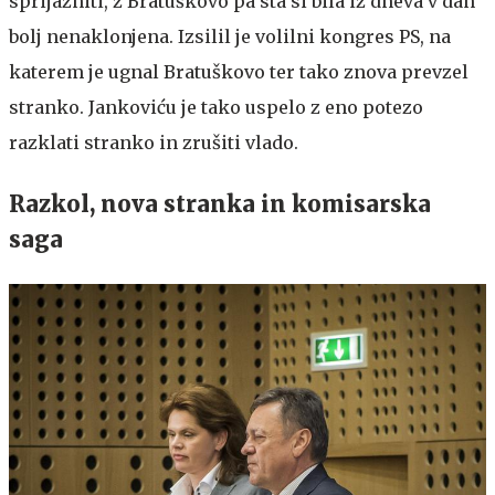
sprijazniti, z Bratuškovo pa sta si bila iz dneva v dan
bolj nenaklonjena. Izsilil je volilni kongres PS, na
katerem je ugnal Bratuškovo ter tako znova prevzel
stranko. Jankoviću je tako uspelo z eno potezo
razklati stranko in zrušiti vlado.
Razkol, nova stranka in komisarska
saga