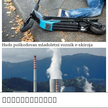
Hudo poškodovan mladoletni voznik e-skiroja