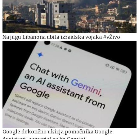
Na jugu Libanona ubita izraelska vojaka #vŽivo
Google dokončno ukinja pomočnika Google