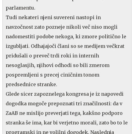
parlamentu.
Tudi nekateri njeni suvereni nastopi in
navzočnost zato pozneje nikoli več niso mogli
nadomestiti podobe nekoga, ki zmore politično le
izgubljati. Odhajajoči člani so se medijem večkrat
pridušali o preveč trdi roki in internih
nesoglasjih, njihovi odhodi so bili zmerom
pospremljeni s precej ciničnim tonom
predsednice stranke.
Glede sicer zapoznelega kongresa je iz napovedi
dogodka mogoče prepoznati tri značilnosti: da v
ZaAB ne mislijo preverjati tega, kakšno podporo
stranka še ima, kar bi verjetno morali, zato bo to le
programski in ne volilni dogodek. Naslednja