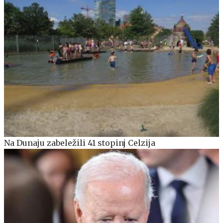
Na Dunaju zabeležili 41 stopinj Celzija