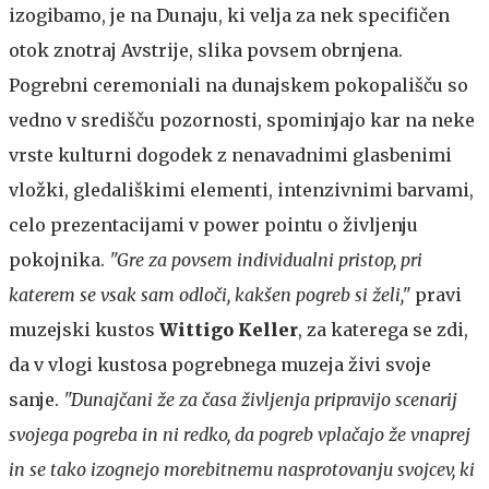
izogibamo, je na Dunaju, ki velja za nek specifičen
otok znotraj Avstrije, slika povsem obrnjena.
Pogrebni ceremoniali na dunajskem pokopališču so
vedno v središču pozornosti, spominjajo kar na neke
vrste kulturni dogodek z nenavadnimi glasbenimi
vložki, gledališkimi elementi, intenzivnimi barvami,
celo prezentacijami v power pointu o življenju
pokojnika.
"Gre za povsem individualni pristop, pri
katerem se vsak sam odloči, kakšen pogreb si želi,"
pravi
muzejski kustos
Wittigo Keller
, za katerega se zdi,
da v vlogi kustosa pogrebnega muzeja živi svoje
sanje.
"Dunajčani že za časa življenja pripravijo scenarij
svojega pogreba in ni redko, da pogreb vplačajo že vnaprej
in se tako izognejo morebitnemu nasprotovanju svojcev, ki