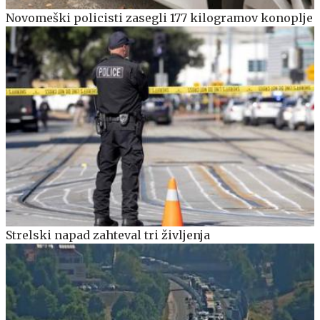
Novomeški policisti zasegli 177 kilogramov konoplje
Strelski napad zahteval tri življenja