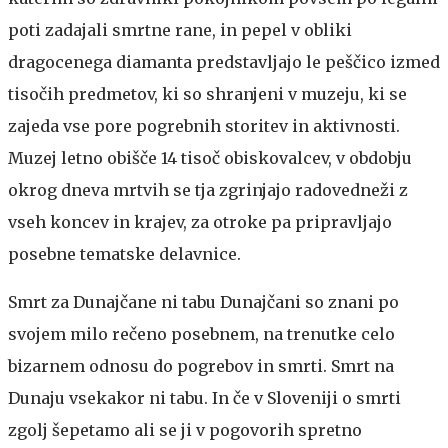
poti zadajali smrtne rane, in pepel v obliki
dragocenega diamanta predstavljajo le peščico izmed
tisočih predmetov, ki so shranjeni v muzeju, ki se
zajeda vse pore pogrebnih storitev in aktivnosti.
Muzej letno obišče 14 tisoč obiskovalcev, v obdobju
okrog dneva mrtvih se tja zgrinjajo radovedneži z
vseh koncev in krajev, za otroke pa pripravljajo
posebne tematske delavnice.
Smrt za Dunajčane ni tabu
Dunajčani so znani po
svojem milo rečeno posebnem, na trenutke celo
bizarnem odnosu do pogrebov in smrti. Smrt na
Dunaju vsekakor ni tabu. In če v Sloveniji o smrti
zgolj šepetamo ali se ji v pogovorih spretno