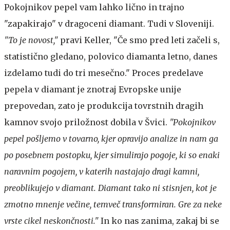
Pokojnikov pepel vam lahko lično in trajno
"zapakirajo" v dragoceni diamant. Tudi v Sloveniji.
"To je novost,"
pravi Keller, "Če smo pred leti začeli s,
statistično gledano, polovico diamanta letno, danes
izdelamo tudi do tri mesečno." Proces predelave
pepela v diamant je znotraj Evropske unije
prepovedan, zato je produkcija tovrstnih dragih
kamnov svojo priložnost dobila v Švici.
"Pokojnikov
pepel pošljemo v tovarno, kjer opravijo analize in nam ga
po posebnem postopku, kjer simulirajo pogoje, ki so enaki
naravnim pogojem, v katerih nastajajo dragi kamni,
preoblikujejo v diamant. Diamant tako ni stisnjen, kot je
zmotno mnenje večine, temveč transformiran. Gre za neke
vrste cikel neskončnosti."
In ko nas zanima, zakaj bi se