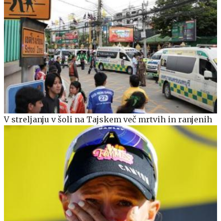
V streljanju v šoli na Tajskem več mrtvih in ranjenih