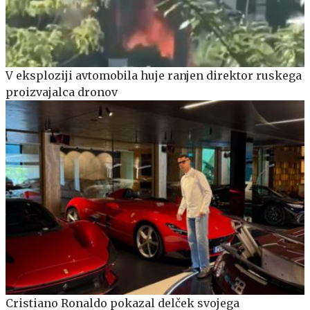
V eksploziji avtomobila huje ranjen direktor ruskega
proizvajalca dronov
Cristiano Ronaldo pokazal delček svojega