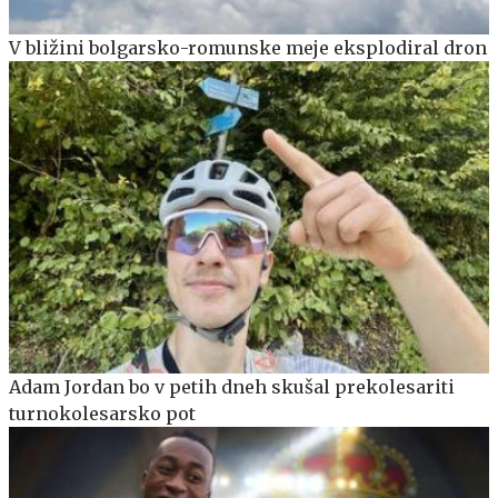
V bližini bolgarsko-romunske meje eksplodiral dron
Adam Jordan bo v petih dneh skušal prekolesariti
turnokolesarsko pot