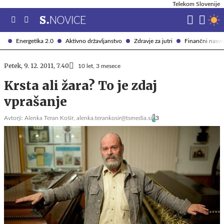
Telekom Slovenije
Energetika 2.0
Aktivno državljanstvo
Zdravje za jutri
Finančni nasve
Petek, 9. 12. 2011, 7.40
10 let, 3 mesece
Krsta ali žara? To je zdaj
vprašanje
Avtorji:
Alenka Teran Košir,
alenka.terankosir@tsmedia.si
3