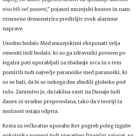
niso bili več pozorni,"
pojasni muzejski kustos in nam
vzneseno demonstrira predirljiv zvok alarmne
naprave.
Usodno bodalo
Med muzejskimi eksponati velja
omeniti tudi bodalo, ki so ga zdravniki povsem po
legalni poti uporabljali za zbadanje srca in s tem
pomirili tudi največje paranoike med paranoiki, ki
so se bali, da bi se nekega dne zbudili globoko pod
rušo. Zanimivo je, da takšna smrt na Dunaju tudi
danes ni uradno prepovedana, tako da v teoriji ta
možnost ostaja odprta.
Krsta za večkratno uporabo
Ker pogreb poleg izgube
pokojnika pomeni tudi precejšen finančni zalogaj, so