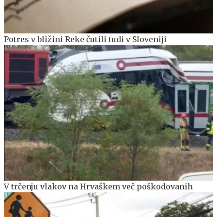
Potres v bližini Reke čutili tudi v Sloveniji
V trčenju vlakov na Hrvaškem več poškodovanih