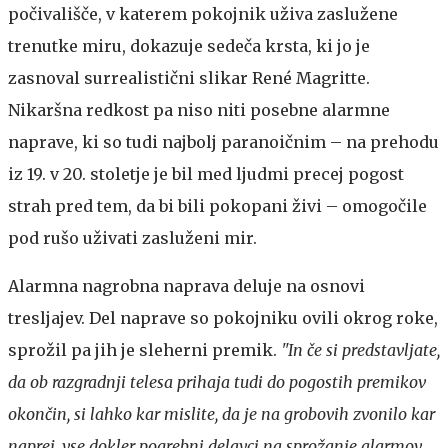
počivališče, v katerem pokojnik uživa zaslužene
trenutke miru, dokazuje sedeča krsta, ki jo je
zasnoval surrealistični slikar René Magritte.
Nikaršna redkost pa niso niti posebne alarmne
naprave, ki so tudi najbolj paranoičnim – na prehodu
iz 19. v 20. stoletje je bil med ljudmi precej pogost
strah pred tem, da bi bili pokopani živi – omogočile
pod rušo uživati zasluženi mir.
Alarmna nagrobna naprava deluje na osnovi
tresljajev. Del naprave so pokojniku ovili okrog roke,
sprožil pa jih je sleherni premik.
"In če si predstavljate,
da ob razgradnji telesa prihaja tudi do pogostih premikov
okončin, si lahko kar mislite, da je na grobovih zvonilo kar
naprej, vse dokler pogrebni delavci na sprožanje alarmov