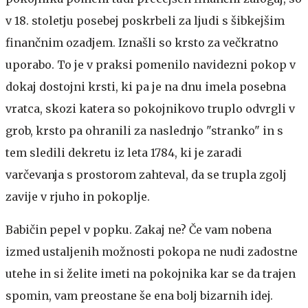
v 18. stoletju posebej poskrbeli za ljudi s šibkejšim
finančnim ozadjem. Iznašli so krsto za večkratno
uporabo. To je v praksi pomenilo navidezni pokop v
dokaj dostojni krsti, ki pa je na dnu imela posebna
vratca, skozi katera so pokojnikovo truplo odvrgli v
grob, krsto pa ohranili za naslednjo "stranko" in s
tem sledili dekretu iz leta 1784, ki je zaradi
varčevanja s prostorom zahteval, da se trupla zgolj
zavije v rjuho in pokoplje.
Babičin pepel v popku. Zakaj ne?
Če vam nobena
izmed ustaljenih možnosti pokopa ne nudi zadostne
utehe in si želite imeti na pokojnika kar se da trajen
spomin, vam preostane še ena bolj bizarnih idej.