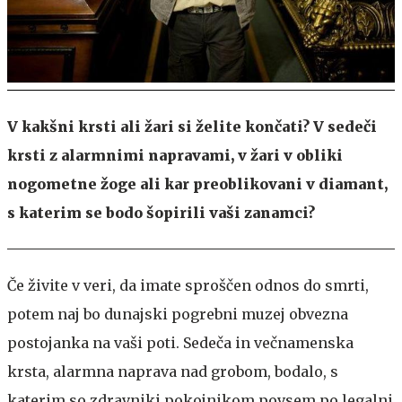
V kakšni krsti ali žari si želite končati? V sedeči
krsti z alarmnimi napravami, v žari v obliki
nogometne žoge ali kar preoblikovani v diamant,
s katerim se bodo šopirili vaši zanamci?
Če živite v veri, da imate sproščen odnos do smrti,
potem naj bo dunajski pogrebni muzej obvezna
postojanka na vaši poti. Sedeča in večnamenska
krsta, alarmna naprava nad grobom, bodalo, s
katerim so zdravniki pokojnikom povsem po legalni