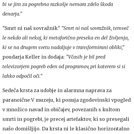
bi se jim za pogrebno razkošje nemara zdelo škoda
denarja."
"Smrt ni naš sovražnik"
"Smrt ni naš sovražnik, temveč
le nekdo ali nekaj, ki metaforično preseka en del življenja,
ki se na drugem svetu nadaljuje v transformirani obliki,"
poudarja Keller in dodaja:
"Včasih je bil pred
televizorjem pogreb eden od programov, pri katerem si si
lahko odpočil oči."
Sedeča krsta za udobje in alarmna naprava za
paranoične
V muzeju, ki ponuja zgodovinski vpogled
v množico navad in običajev, povezanih s kultom
smrti in pogrebi, je precej artefaktov, ki so presegali
našo domišljijo. Da krsta ni le klasično horizontalno