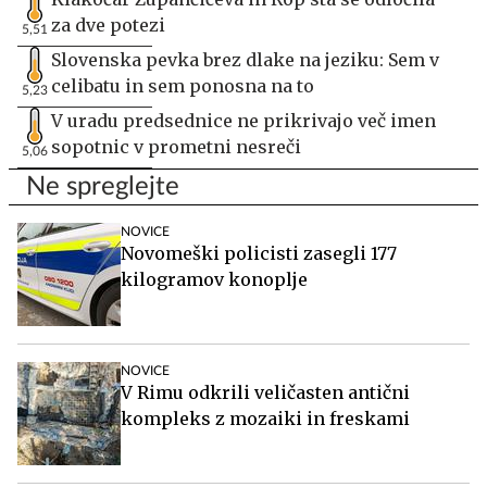
za dve potezi
5,51
Slovenska pevka brez dlake na jeziku: Sem v
celibatu in sem ponosna na to
5,23
V uradu predsednice ne prikrivajo več imen
sopotnic v prometni nesreči
5,06
Ne spreglejte
NOVICE
Novomeški policisti zasegli 177
kilogramov konoplje
NOVICE
V Rimu odkrili veličasten antični
kompleks z mozaiki in freskami