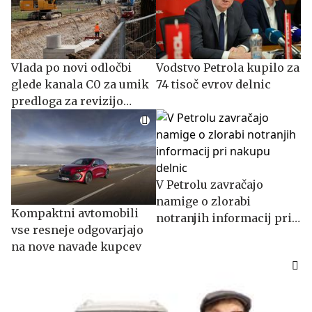
Vlada po novi odločbi
Vodstvo Petrola kupilo za
glede kanala C0 za umik
74 tisoč evrov delnic
predloga za revizijo
prejšnje
V Petrolu zavračajo
namige o zlorabi
Kompaktni avtomobili
notranjih informacij pri
vse resneje odgovarjajo
nakupu delnic
na nove navade kupcev