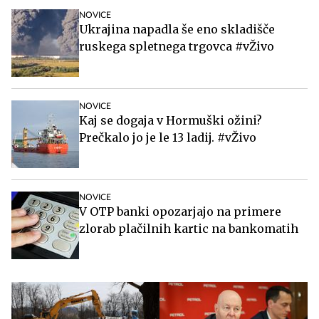
NOVICE
Ukrajina napadla še eno skladišče
ruskega spletnega trgovca #vŽivo
NOVICE
Kaj se dogaja v Hormuški ožini?
Prečkalo jo je le 13 ladij. #vŽivo
NOVICE
V OTP banki opozarjajo na primere
zlorab plačilnih kartic na bankomatih