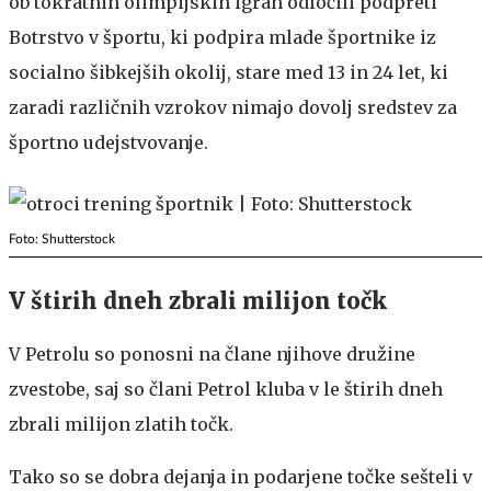
ob tokratnih olimpijskih igrah odločili podpreti
Botrstvo v športu, ki podpira mlade športnike iz
socialno šibkejših okolij, stare med 13 in 24 let, ki
zaradi različnih vzrokov nimajo dovolj sredstev za
športno udejstvovanje.
Foto: Shutterstock
V štirih dneh zbrali milijon točk
V Petrolu so ponosni na člane njihove družine
zvestobe, saj so člani Petrol kluba v le štirih dneh
zbrali milijon zlatih točk.
Tako so se dobra dejanja in podarjene točke sešteli v