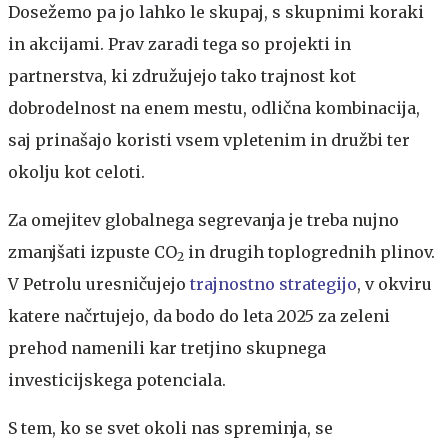
Dosežemo pa jo lahko le skupaj, s skupnimi koraki
in akcijami. Prav zaradi tega so projekti in
partnerstva, ki združujejo tako trajnost kot
dobrodelnost na enem mestu, odlična kombinacija,
saj prinašajo koristi vsem vpletenim in družbi ter
okolju kot celoti.
Za omejitev globalnega segrevanja je treba nujno
zmanjšati izpuste CO
in drugih toplogrednih plinov.
2
V Petrolu uresničujejo
trajnostno strategijo
, v okviru
katere načrtujejo, da bodo do leta 2025 za zeleni
prehod namenili kar tretjino skupnega
investicijskega potenciala.
S tem, ko se svet okoli nas spreminja, se