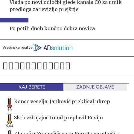
Vlada po novi odločbi glede kanala C0 za umik
predloga za revizijo prejšnje
Po petih dneh končno dobra novica
Vsebinske rešitve:
KAJ BERETE
ZADNJE OBJAVE
Konec veselja: Janković preklical ukrep
10
Skrb vzbujajoč trend preplavil Rusijo
5,64
Klakočar Zupančičeva in Rop sta se odločila