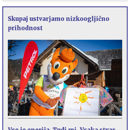
Skupaj ustvarjamo nizkoogljično
prihodnost
Vse je enerija. Tudi mi. Vsaka stvar,