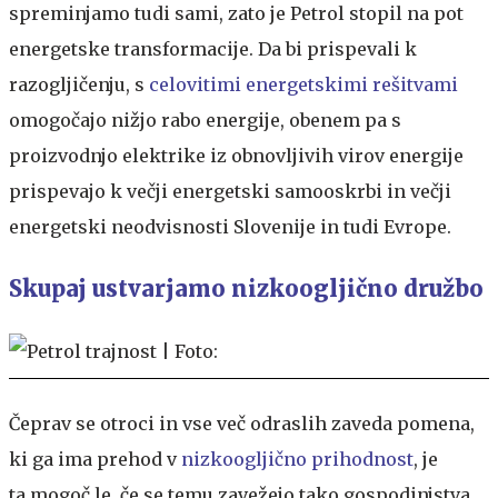
spreminjamo tudi sami, zato je Petrol stopil na pot
energetske transformacije. Da bi prispevali k
razogljičenju, s
celovitimi energetskimi rešitvami
omogočajo nižjo rabo energije, obenem pa s
proizvodnjo elektrike iz obnovljivih virov energije
prispevajo k večji energetski samooskrbi in večji
energetski neodvisnosti Slovenije in tudi Evrope.
Skupaj ustvarjamo nizkoogljično družbo
Čeprav se otroci in vse več odraslih zaveda pomena,
ki ga ima prehod v
nizkoogljično prihodnost
, je
ta mogoč le, če se temu zavežejo tako gospodinjstva,