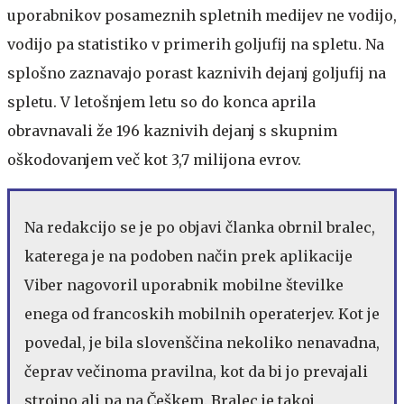
uporabnikov posameznih spletnih medijev ne vodijo,
vodijo pa statistiko v primerih goljufij na spletu. Na
splošno zaznavajo porast kaznivih dejanj goljufij na
spletu. V letošnjem letu so do konca aprila
obravnavali že 196 kaznivih dejanj s skupnim
oškodovanjem več kot 3,7 milijona evrov.
Na redakcijo se je po objavi članka obrnil bralec,
katerega je na podoben način prek aplikacije
Viber nagovoril uporabnik mobilne številke
enega od francoskih mobilnih operaterjev. Kot je
povedal, je bila slovenščina nekoliko nenavadna,
čeprav večinoma pravilna, kot da bi jo prevajali
strojno ali pa na Češkem. Bralec je takoj