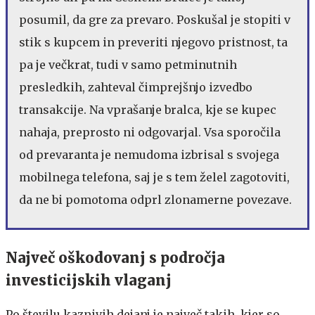
posumil, da gre za prevaro. Poskušal je stopiti v
stik s kupcem in preveriti njegovo pristnost, ta
pa je večkrat, tudi v samo petminutnih
presledkih, zahteval čimprejšnjo izvedbo
transakcije. Na vprašanje bralca, kje se kupec
nahaja, preprosto ni odgovarjal. Vsa sporočila
od prevaranta je nemudoma izbrisal s svojega
mobilnega telefona, saj je s tem želel zagotoviti,
da ne bi pomotoma odprl zlonamerne povezave.
Največ oškodovanj s področja
investicijskih vlaganj
Po številu kaznivih dejanj je največ takih, kjer so