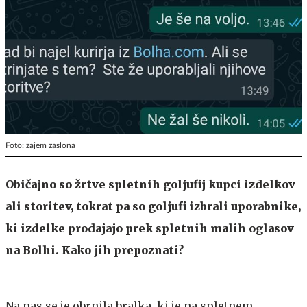
Foto: zajem zaslona
Običajno so žrtve spletnih goljufij kupci izdelkov
ali storitev, tokrat pa so goljufi izbrali uporabnike,
ki izdelke prodajajo prek spletnih malih oglasov
na Bolhi. Kako jih prepoznati?
Na nas se je obrnila bralka, ki je na spletnem