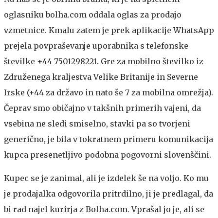
oglasniku bolha.com oddala oglas za prodajo
vzmetnice. Kmalu zatem je prek aplikacije WhatsApp
prejela povpraševanje uporabnika s telefonske
številke +44 7501298221. Gre za mobilno številko iz
Združenega kraljestva Velike Britanije in Severne
Irske (+44 za državo in nato še 7 za mobilna omrežja).
Čeprav smo običajno v takšnih primerih vajeni, da
vsebina ne sledi smiselno, stavki pa so tvorjeni
generično, je bila v tokratnem primeru komunikacija
kupca presenetljivo podobna pogovorni slovenščini.
Kupec se je zanimal, ali je izdelek še na voljo. Ko mu
je prodajalka odgovorila pritrdilno, ji je predlagal, da
bi rad najel kurirja z Bolha.com. Vprašal jo je, ali se