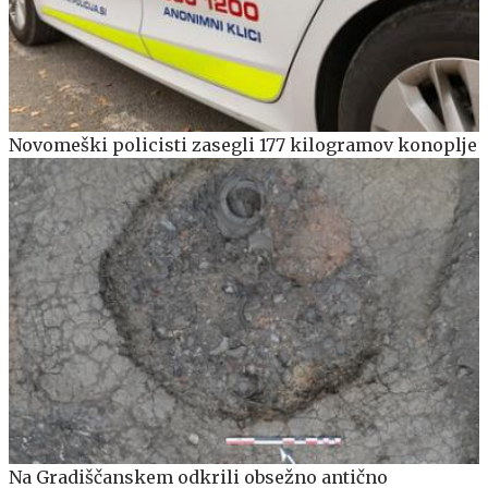
Novomeški policisti zasegli 177 kilogramov konoplje
Na Gradiščanskem odkrili obsežno antično