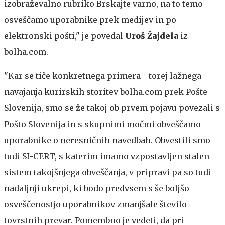
izobraževalno rubriko Brskajte varno, na to temo
osveščamo uporabnike prek medijev in po
elektronski pošti," je povedal
Uroš Žajdela
iz
bolha.com.
"Kar se tiče konkretnega primera - torej lažnega
navajanja kurirskih storitev bolha.com prek Pošte
Slovenija, smo se že takoj ob prvem pojavu povezali s
Pošto Slovenija in s skupnimi močmi obveščamo
uporabnike o neresničnih navedbah. Obvestili smo
tudi SI-CERT, s katerim imamo vzpostavljen stalen
sistem takojšnjega obveščanja, v pripravi pa so tudi
nadaljnji ukrepi, ki bodo predvsem s še boljšo
osveščenostjo uporabnikov zmanjšale število
tovrstnih prevar. Pomembno je vedeti, da pri