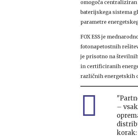
omogoča centraliziran 
baterijskega sistema g
parametre energetskeg
FOX ESS je mednarodno 
fotonapetostnih rešitev
je prisotno na številn
in certificiranih ener
različnih energetskih 
"Partn
– vsak
oprema
distrib
korak