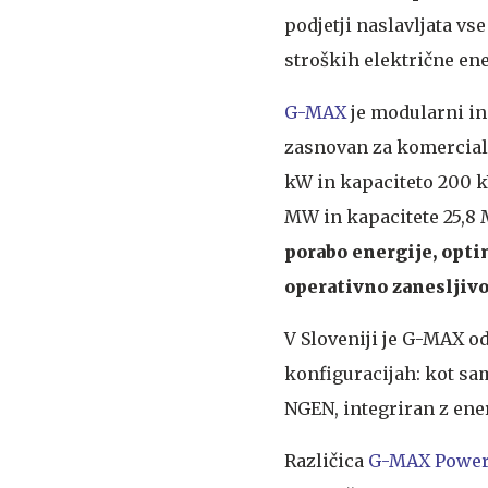
podjetji naslavljata vse
stroških električne ene
G-MAX
je modularni ind
zasnovan za komercial
kW in kapaciteto 200 k
MW in kapacitete 25,8
porabo energije, opti
operativno zanesljivo
V Sloveniji je G-MAX od
konfiguracijah: kot sa
NGEN, integriran z en
Različica
G-MAX Power