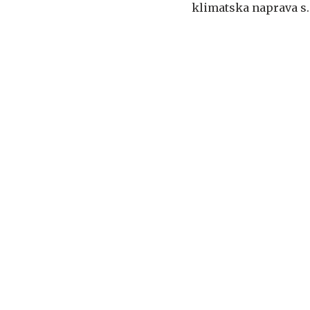
klimatska naprava s
traku vsakih šest
sekund #video