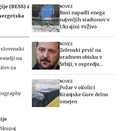
ije (BESS) z
NOVICE
Rusi napadli enega
nergetska
največjih stadionov v
Ukrajini #vŽivo
NOVICE
 slovenski
Zelenski prvič na
uradnem obisku v
temelji na
Srbiji, v ospredju
itev za
gospodarstvo, varnost
in evropska
NOVICE
prihodnost
Požar v okolici
Kranjske Gore delno
omejen
ije
 Skupaj