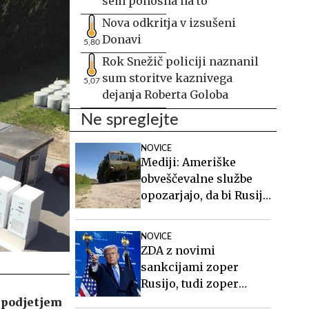
sem ponosna na to
Nova odkritja v izsušeni
Donavi
5,80
Rok Snežič policiji naznanil
sum storitve kaznivega
5,07
dejanja Roberta Goloba
Ne spreglejte
NOVICE
Mediji: Ameriške
obveščevalne službe
opozarjajo, da bi Rusija
lahko že kmalu
preizkusila Nato
NOVICE
ZDA z novimi
sankcijami zoper
Rusijo, tudi zoper
Putina
 podjetjem