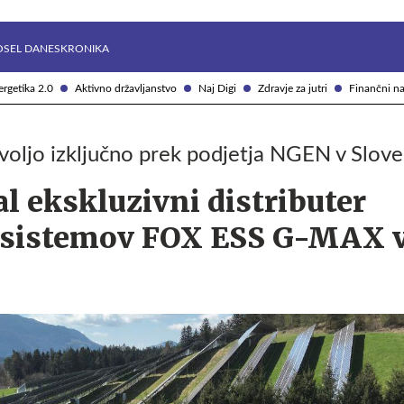
Želite prejemati e-novice?
Uživajmo pametno
OSEL DANES
KRONIKA
rgetika 2.0
Aktivno državljanstvo
Naj Digi
Zdravje za jutri
Finančni na
oljo izključno prek podjetja NGEN v Sloven
 ekskluzivni distributer
h sistemov FOX ESS G-MAX 