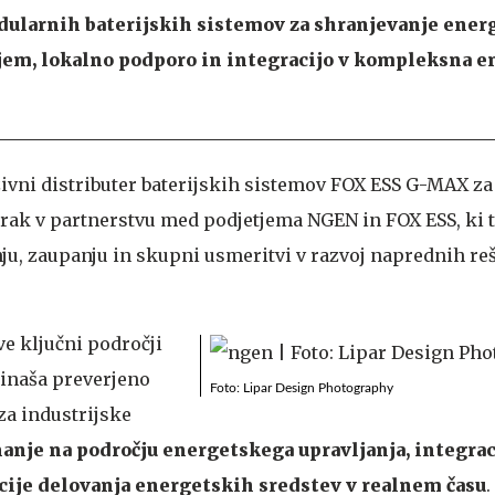
ularnih baterijskih sistemov za shranjevanje energ
em, lokalno podporo in integracijo v kompleksna e
ivni distributer baterijskih sistemov FOX ESS G-MAX za
korak v partnerstvu med podjetjema NGEN in FOX ESS, ki 
u, zaupanju in skupni usmeritvi v razvoj naprednih reš
ve ključni področji
inaša preverjeno
Foto: Lipar Design Photography
za industrijske
nanje na področju energetskega upravljanja, integrac
cije delovanja energetskih sredstev v realnem času
.