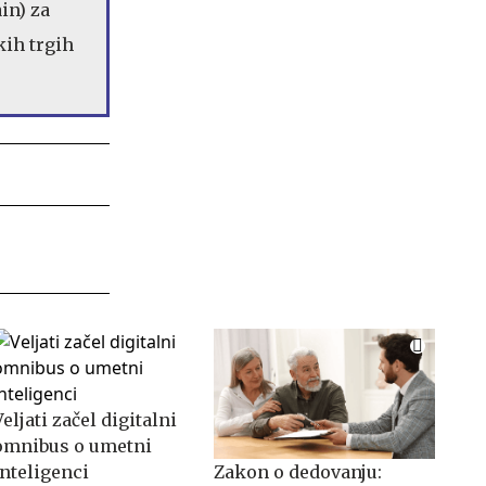
in) za
kih trgih
Veljati začel digitalni
omnibus o umetni
inteligenci
Zakon o dedovanju: