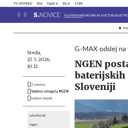
Info in obvestila
Tehnik
TV SPORED
Bizi
Najdi.si
Itis.si
1188
SLOVENIJA
EVROPA IN SVET
DIGISVET
P
Ene
G-MAX odslej na v
Sreda,
27. 5. 2026,
NGEN postal
10.32
baterijski
Sloveniji
2 meseca
Vsebino omogoča NGEN
Natisni članek
advertorial
Ngen