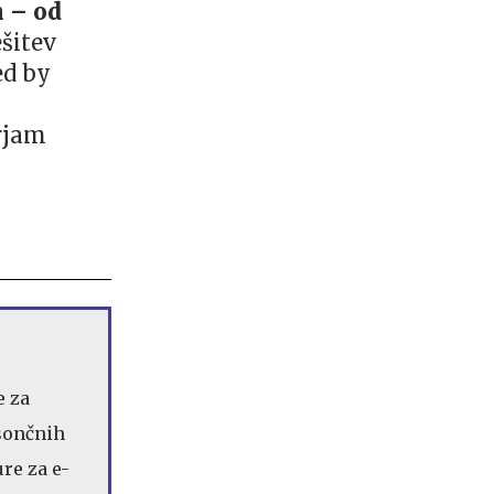
 – od
šitev
ed by
irjam
e za
 sončnih
re za e-