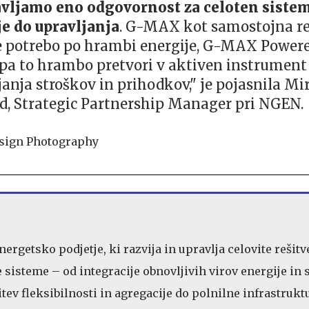
vljamo eno odgovornost za celoten sistem
je do upravljanja
. G-MAX kot samostojna re
e potrebo po hrambi energije, G-MAX Power
a to hrambo pretvori v aktiven instrument
janja stroškov in prihodkov," je pojasnila M
d, Strategic Partnership Manager pri NGEN.
rgetsko podjetje, ki razvija in upravlja celovite rešitv
sisteme – od integracije obnovljivih virov energije in
tev fleksibilnosti in agregacije do polnilne infrastruktu