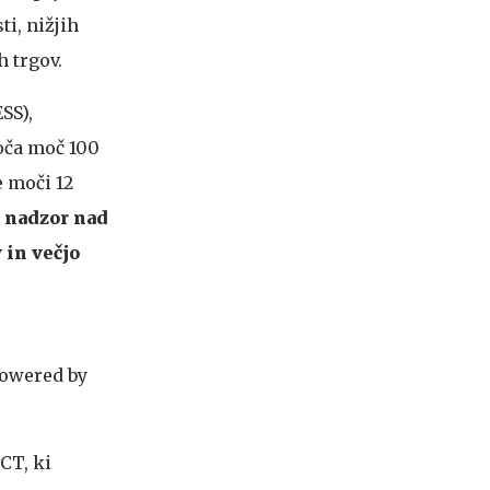
ti, nižjih
h trgov.
SS),
oča moč 100
 moči 12
i nadzor nad
 in večjo
Powered by
CT, ki