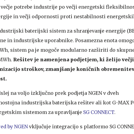
 večje potrebe industrije po večji energetski fleksibilnos
rgije in večji odpornosti proti nestabilnosti energetski
ustrijski baterijski sistem za shranjevanje energije (BE
ne in industrijske uporabnike. Posamezna enota omog
Wh, sistem pa je mogoče modularno razširiti do skupne
 MWh.
Rešitev je namenjena podjetjem, ki želijo večj
mizacijo stroškov, zmanjšanje koničnih obremenitev
st.
slej na voljo izključno prek podjetja NGEN v dveh
mostojna industrijska baterijska rešitev ali kot G-MAX 
ergetskim sistemom za upravljanje
SG CONNECT
.
ed by NGEN
vključuje integracijo s platformo SG CONNE