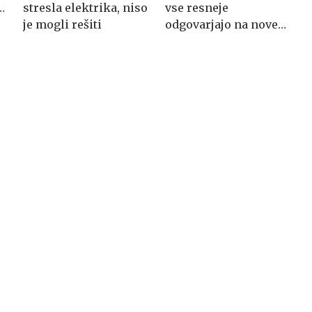
stresla elektrika, niso
vse resneje
je mogli rešiti
odgovarjajo na nove
navade kupcev