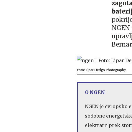
zagota
bateri
pokrij
NGEN p
upravl
Bernar
Foto: Lipar Design Photography
O NGEN
NGEN je evropsko ene
sodobne energetske 
elektrarn prek stori