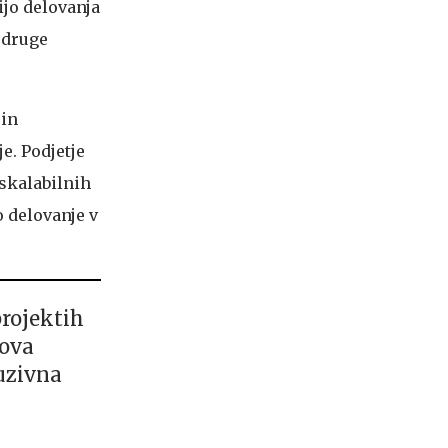
ijo delovanja
 druge
 in
e. Podjetje
 skalabilnih
o delovanje v
projektih
hova
uzivna