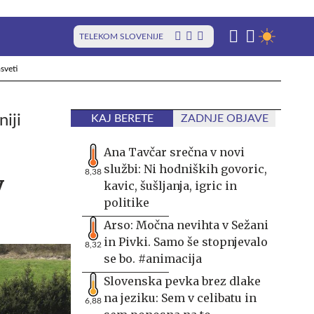
TELEKOM SLOVENIJE
sveti
iji
KAJ BERETE
ZADNJE OBJAVE
Ana Tavčar srečna v novi
službi: Ni hodniških govoric,
8,38
v
kavic, šušljanja, igric in
politike
Arso: Močna nevihta v Sežani
in Pivki. Samo še stopnjevalo
8,32
se bo. #animacija
Slovenska pevka brez dlake
na jeziku: Sem v celibatu in
6,88