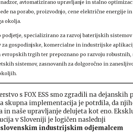
nadzor, avtomatizirano upravljanje in stalno optimizac
lede na porabo, proizvodnjo, cene električne energije in
a okolja.
podjetje, specializirano za razvoj baterijskih sistemov
 za gospodinjske, komercialne in industrijske aplikacij
ih evropskih trgih ter prepoznano po razvoju robustnih,
getskih sistemov, zasnovanih za dolgoročno in zanesljiv
okoljih.
erstvo s FOX ESS smo zgradili na dejanskih 
a skupna implementacija je potrdila, da nji
 in naše upravljanje delujeta kot eno. Ekskl
ucija v Sloveniji je logičen naslednji
:
slovenskim industrijskim odjemalcem