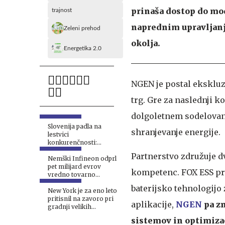
prinaša dostop do mod
trajnost
naprednim upravljanj
Zeleni prehod
okolja.
Energetika 2.0
NGEN je postal ekskluz
trg. Gre za naslednji 
dolgoletnem sodelovanj
Slovenija padla na
shranjevanje energije.
lestvici
konkurenčnosti:
gospodarstvo
Partnerstvo združuje d
opozarja, da zmanjkuje
Nemški Infineon odprl
časa
pet milijard evrov
kompetenc. FOX ESS pr
vredno tovarno
računalniških čipov
baterijsko tehnologijo 
New York je za eno leto
pritisnil na zavoro pri
aplikacije,
NGEN
pa z
gradnji velikih
podatkovnih središč
sistemov in optimiza