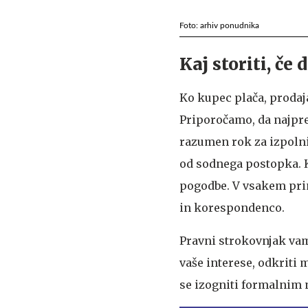
Foto: arhiv ponudnika
Kaj storiti, če
Ko kupec plača, prodaja
Priporočamo, da najpr
razumen rok za izpolnit
od sodnega postopka. K
pogodbe. V vsakem prim
in korespondenco.
Pravni strokovnjak va
vaše interese, odkriti 
se izogniti formalnim 