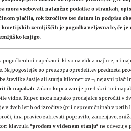
ba mora vsebovati natančne podatke o strankah, opi
činom plačila, rok izročitve ter datum in podpisa obe
kmetijskih zemljiščih je pogodba veljavna le, če je 
zemljiško knjigo.
s pogodbenimi napakami, ki so na videz majhne, a imaj
e. Najpogostejše so preskopa opredelitev predmeta pro
e številke šasije ali stanja kilometrov –, nejasni plačiln
ritih napakah
. Zakon kupca varuje pred skritimi napak
ile vidne. Kupec mora napako prodajalcu sporočiti v d
je v dveh letih od izročitve (pri nepremičninah v petih l
oči, ima pravico zahtevati popravilo, zamenjavo, zniža
or: klavzula
"prodam v videnem stanju"
ne odvezuje 