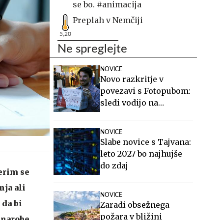
se bo. #animacija
Preplah v Nemčiji
5,20
Ne spreglejte
NOVICE
Novo razkritje v
povezavi s Fotopubom:
sledi vodijo na
Islandijo
NOVICE
Slabe novice s Tajvana:
leto 2027 bo najhujše
do zdaj
erim se
ja ali
NOVICE
 da bi
Zaradi obsežnega
požara v bližini
 narobe.