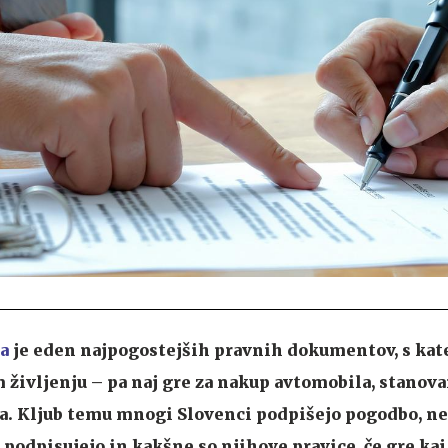
a
je eden najpogostejših pravnih dokumentov, s kat
življenju – pa naj gre za nakup avtomobila, stanovan
a. Kljub temu mnogi Slovenci podpišejo pogodbo, ne
 podpisujejo in kakšne so njihove pravice, če gre kaj