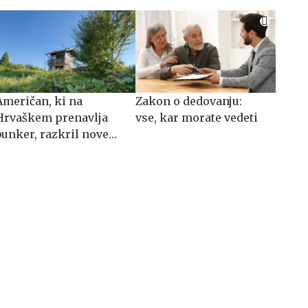
Američan, ki na
Zakon o dedovanju:
Hrvaškem prenavlja
vse, kar morate vedeti
bunker, razkril nove
drzne načrte