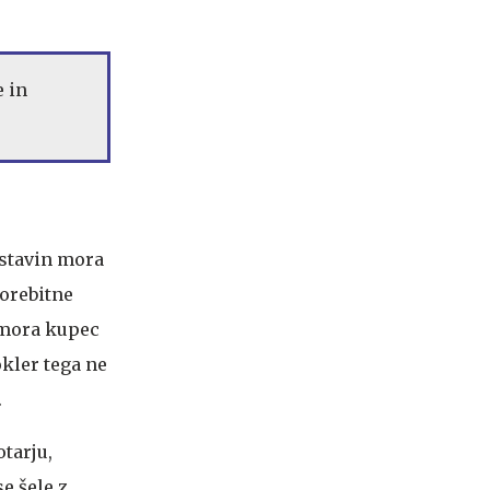
e in
estavin mora
morebitne
 mora kupec
okler tega ne
.
tarju,
e šele z