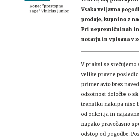
odšel Aljaž Kabur
Konec "prestopne
Vsaka veljavna pogod
sage" Vinicius Junior
prodaje, kupnino z na
Pri nepremičninah in 
notarju in vpisana v 
V praksi se srečujemo 
velike pravne posledic
primer avto brez navedb
odsotnost določbe o
sk
trenutku nakupa niso b
od odkritja in najkasne
napako pravočasno spor
odstop od pogodbe. Poz