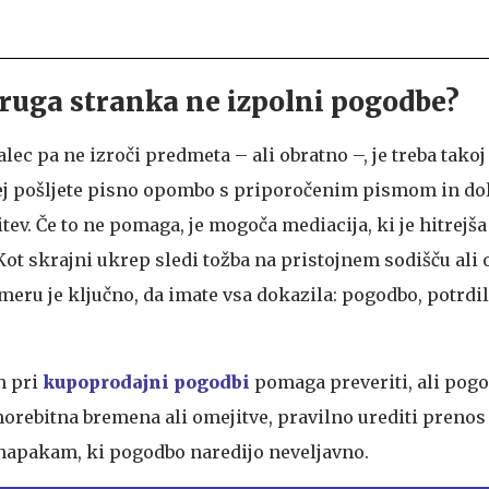
 druga stranka ne izpolni pogodbe?
lec pa ne izroči predmeta – ali obratno –, je treba takoj
ej pošljete pisno opombo s priporočenim pismom in dol
ev. Če to ne pomaga, je mogoča mediacija, ki je hitrejša
ot skrajni ukrep sledi tožba na pristojnem sodišču ali 
eru je ključno, da imate vsa dokazila: pogodbo, potrdil
m pri
kupoprodajni pogodbi
pomaga preveriti, ali pogod
morebitna bremena ali omejitve, pravilno urediti prenos 
napakam, ki pogodbo naredijo neveljavno.