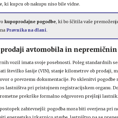
, ki kupcu ob nakupu niso bile vidne.
vo
kupoprodajne pogodbe
, ki bo ščitila vaše premoženj
 na
Pravnika na dlani
.
 prodaji avtomobila in nepremičnin
nih vozil imata svoje posebnosti. Poleg standardnih s
ti številko šasije (VIN), stanje kilometrov ob prodaji, 
ovor o prevzemu dokumentacije. Po sklenitvi pogodbe
nos lastništva pri pristojnem registracijskem organu. D
 prometne prekrške formalno odgovoren prejšnji lastnik
 postopek zahtevnejši: pogodba mora biti overjena pri no
ti energetsko izkaznico stavbe, lastništvo pa se prenes