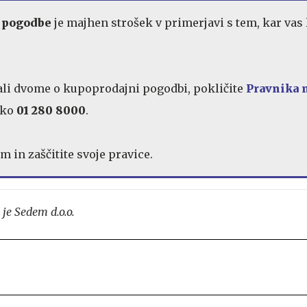
 pogodbe
je majhen strošek v primerjavi s tem, kar vas
ali dvome o kupoprodajni pogodbi, pokličite
Pravnika 
lko
01 280 8000
.
m in zaščitite svoje pravice.
 je Sedem d.o.o.