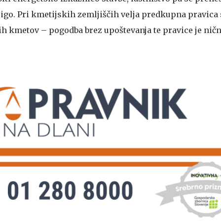
igo. Pri kmetijskih zemljiščih velja predkupna pravica 
h kmetov – pogodba brez upoštevanja te pravice je ničn