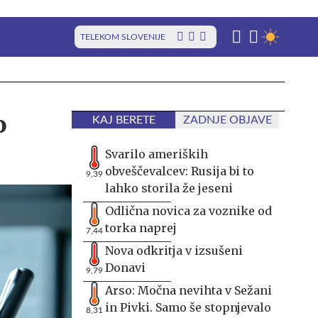
TELEKOM SLOVENIJE
o
KAJ BERETE
ZADNJE OBJAVE
Svarilo ameriških
obveščevalcev: Rusija bi to
9,39
lahko storila že jeseni
Odlična novica za voznike od
torka naprej
7,44
Nova odkritja v izsušeni
Donavi
9,79
Arso: Močna nevihta v Sežani
in Pivki. Samo še stopnjevalo
8,31