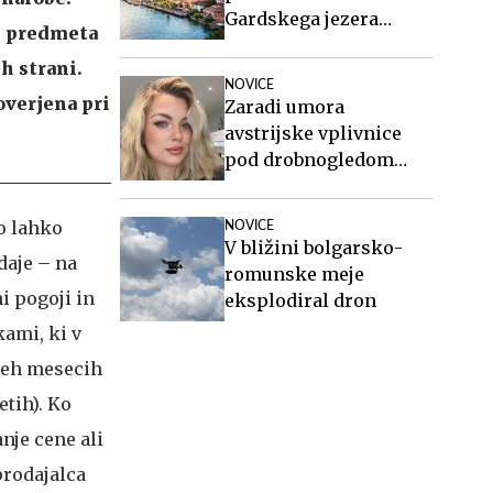
Gardskega jezera
s predmeta
evakuirali več kot 200
h strani.
ljudi
NOVICE
overjena pri
Zaradi umora
avstrijske vplivnice
pod drobnogledom
tudi oče in brat
osumljenega Slovenca
o lahko
NOVICE
V bližini bolgarsko-
daje – na
romunske meje
i pogoji in
eksplodiral dron
ami, ki v
veh mesecih
etih). Ko
nje cene ali
prodajalca