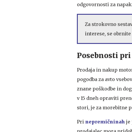
odgovornosti za napake
Za strokovno sesta
interese, se obrnite
Posebnosti pri
Prodaja in nakup motor
pogodba za avto vsebova
znane poškodbe in dog
v 15 dneh opraviti pre
stori, je za morebitne
Pri
nepremičninah
je
prodajalec mora pridobi