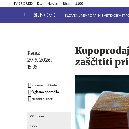
Info in obvestila
Tehnik
TV SPORED
Bizi
Najdi.si
Itis.si
1188
SLOVENIJA
EVROPA IN SVET
DIGISVET
P
Kupoprodaj
Petek,
zaščititi pr
29. 5. 2026,
15.35
2 meseca, 1 teden
Oglasno sporočilo
Natisni članek
PR članek
noad