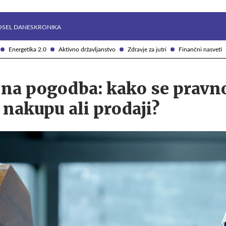
Želite prejemati e-novice?
Uživajmo pametno
OSEL DANES
KRONIKA
Energetika 2.0
Aktivno državljanstvo
Zdravje za jutri
Finančni nasveti
na pogodba: kako se pravn
i nakupu ali prodaji?