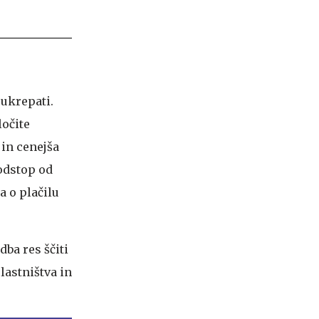
 ukrepati.
očite
 in cenejša
odstop od
a o plačilu
ba res ščiti
lastništva in