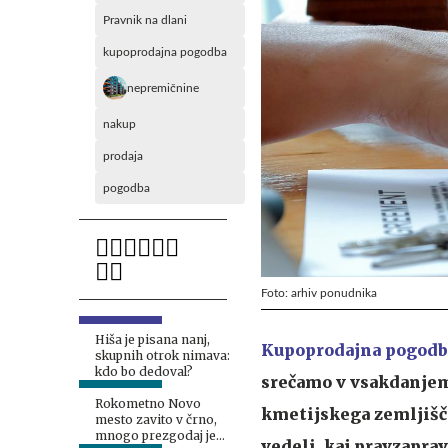
Pravnik na dlani
kupoprodajna pogodba
nepremičnine
nakup
prodaja
pogodba
Foto: arhiv ponudnika
Hiša je pisana nanj,
Kupoprodajna pogodb
skupnih otrok nimava:
kdo bo dedoval?
srečamo v vsakdanjem 
Rokometno Novo
kmetijskega zemljišč
mesto zavito v črno,
mnogo prezgodaj je
vedeli, kaj pravzaprav