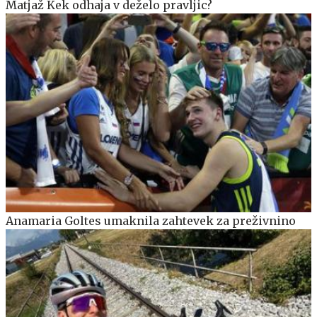
Matjaž Kek odhaja v deželo pravljic?
Anamaria Goltes umaknila zahtevek za preživnino