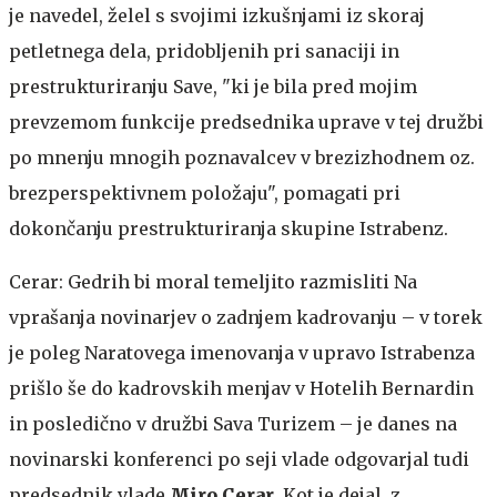
je navedel, želel s svojimi izkušnjami iz skoraj
petletnega dela, pridobljenih pri sanaciji in
prestrukturiranju Save, "ki je bila pred mojim
prevzemom funkcije predsednika uprave v tej družbi
po mnenju mnogih poznavalcev v brezizhodnem oz.
brezperspektivnem položaju", pomagati pri
dokončanju prestrukturiranja skupine Istrabenz.
Cerar: Gedrih bi moral temeljito razmisliti
Na
vprašanja novinarjev o zadnjem kadrovanju – v torek
je poleg Naratovega imenovanja v upravo Istrabenza
prišlo še do kadrovskih menjav v Hotelih Bernardin
in posledično v družbi Sava Turizem – je danes na
novinarski konferenci po seji vlade odgovarjal tudi
predsednik vlade
Miro Cerar
. Kot je dejal, z