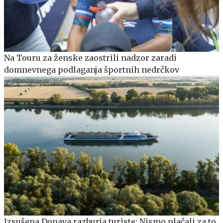
Na Touru za ženske zaostrili nadzor zaradi
domnevnega podlaganja športnih nedrčkov
Izsušena Donava razburja turiste: Nismo plačali za to