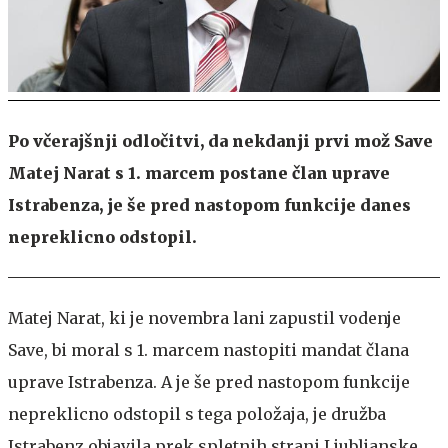
Po včerajšnji odločitvi, da nekdanji prvi mož Save
Matej Narat s 1. marcem postane član uprave
Istrabenza, je še pred nastopom funkcije danes
nepreklicno odstopil.
Matej Narat, ki je novembra lani zapustil vodenje
Save, bi moral s 1. marcem nastopiti mandat člana
uprave Istrabenza. A je še pred nastopom funkcije
nepreklicno odstopil s tega položaja, je družba
Istrabenz objavila prek spletnih strani Ljubljanske