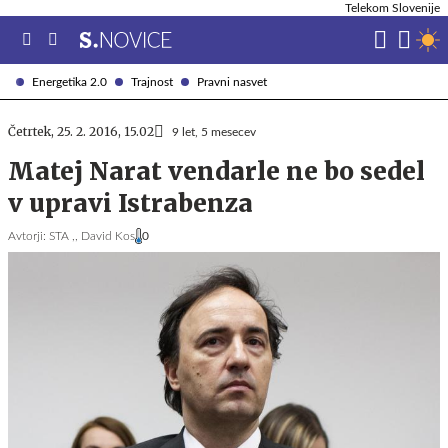
Telekom Slovenije
Energetika 2.0
Trajnost
Pravni nasvet
Četrtek, 25. 2. 2016, 15.02
9 let, 5 mesecev
Matej Narat vendarle ne bo sedel
v upravi Istrabenza
Avtorji:
STA ,,
David Kos
0