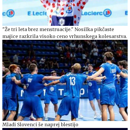
"Že tri leta brez menstruacije." Nosilka pikčaste
majice razkrila visoko ceno vrhunskega kolesarstva.
Mladi Slovenci še naprej blestijo