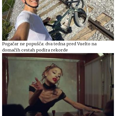
Pogačar ne popušča: dva tedna pred Vuelto na
domačih cestah podira rekorde