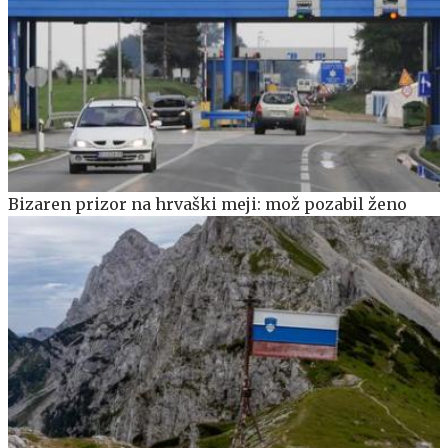
Bizaren prizor na hrvaški meji: mož pozabil ženo