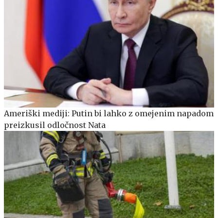
Ameriški mediji: Putin bi lahko z omejenim napadom
preizkusil odločnost Nata