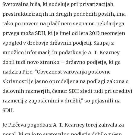
Svetovalna hiša, ki sodeluje pri privatizacijah,
prestrukturiranjih in drugih podobnih poslih, ima
tako po novem na plačilnem seznamu nekdanjega
prvega moža SDH, ki je imel od leta 2013 neomejen
vpogled v drobovje državnih podjetij. Skupaj z
množico informacij in podatkov je A. T. Kearney
dobil tudi novo stranko – državno podjetje, ki ga
nadzira Pirc. "Obveznost varovanja poslovne
skrivnosti je jasno opredeljena na podlagi zakona o
delovnih razmerjih, čemur SDH sledi tudi pri ureditvi
razmerij z zaposlenimi v družbi," so pojasnili na
SDH.
Je Pirčeva pogodba z A. T. Kearney torej zahvala za
posel, ki ga je to svetovalno podjetje dobilo z Gen