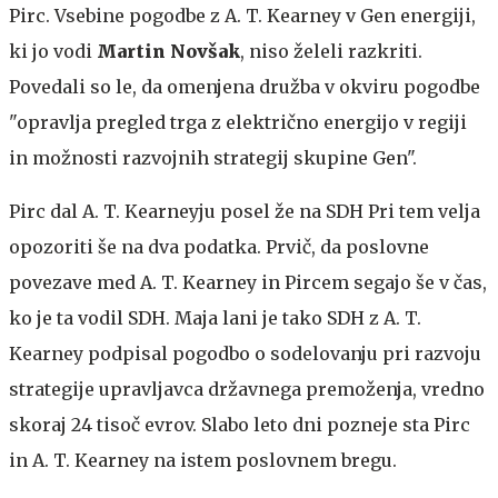
Pirc. Vsebine pogodbe z A. T. Kearney v Gen energiji,
ki jo vodi
Martin Novšak
, niso želeli razkriti.
Povedali so le, da omenjena družba v okviru pogodbe
"opravlja pregled trga z električno energijo v regiji
in možnosti razvojnih strategij skupine Gen".
Pirc dal A. T. Kearneyju posel že na SDH
Pri tem velja
opozoriti še na dva podatka. Prvič, da poslovne
povezave med A. T. Kearney in Pircem segajo še v čas,
ko je ta vodil SDH. Maja lani je tako SDH z A. T.
Kearney podpisal pogodbo o sodelovanju pri razvoju
strategije upravljavca državnega premoženja, vredno
skoraj 24 tisoč evrov. Slabo leto dni pozneje sta Pirc
in A. T. Kearney na istem poslovnem bregu.