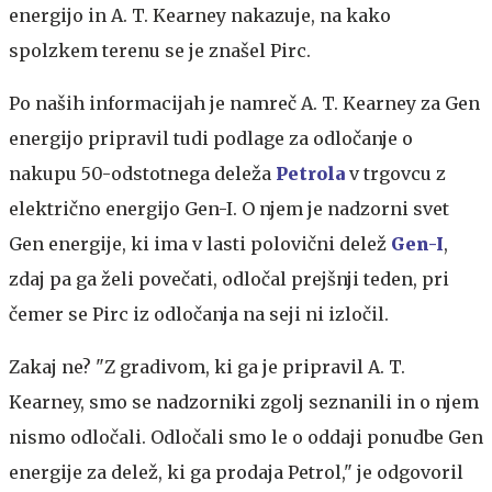
energijo in A. T. Kearney nakazuje, na kako
spolzkem terenu se je znašel Pirc.
Po naših informacijah je namreč A. T. Kearney za Gen
energijo pripravil tudi podlage za odločanje o
nakupu 50-odstotnega deleža
Petrola
v trgovcu z
električno energijo Gen-I. O njem je nadzorni svet
Gen energije, ki ima v lasti polovični delež
Gen-I
,
zdaj pa ga želi povečati, odločal prejšnji teden, pri
čemer se Pirc iz odločanja na seji ni izločil.
Zakaj ne? "Z gradivom, ki ga je pripravil A. T.
Kearney, smo se nadzorniki zgolj seznanili in o njem
nismo odločali. Odločali smo le o oddaji ponudbe Gen
energije za delež, ki ga prodaja Petrol," je odgovoril