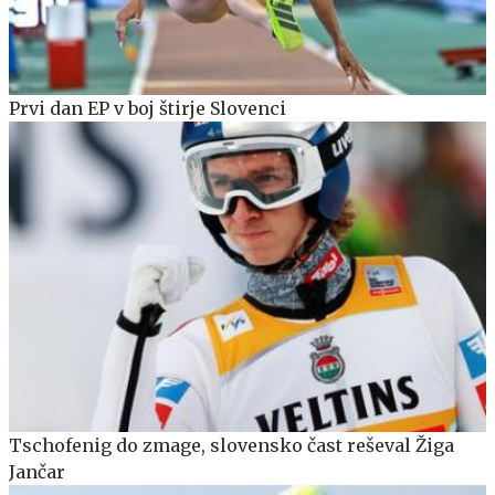
Prvi dan EP v boj štirje Slovenci
Tschofenig do zmage, slovensko čast reševal Žiga
Jančar