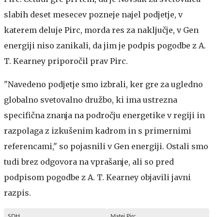
slabih deset mesecev pozneje najel podjetje, v
katerem deluje Pirc, morda res za naključje, v Gen
energiji niso zanikali, da jim je podpis pogodbe z A.
T. Kearney priporočil prav Pirc.
"Navedeno podjetje smo izbrali, ker gre za ugledno
globalno svetovalno družbo, ki ima ustrezna
specifična znanja na področju energetike v regiji in
razpolaga z izkušenim kadrom in s primernimi
referencami," so pojasnili v Gen energiji. Ostali smo
tudi brez odgovora na vprašanje, ali so pred
podpisom pogodbe z A. T. Kearney objavili javni
razpis.
SDH
Matej Pirc