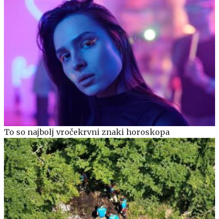
To so najbolj vročekrvni znaki horoskopa