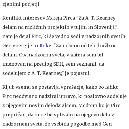
njenimi podjetji.
Konflikt interesov Mateja Pirca
"Za A. T. Kearney
delam na različnih projektih v tujini in Sloveniji,"
nam je dejal Pirc, ki še vedno sedi v nadzornih svetih
Gen energije in
Krke
. "Za nobeno od teh družb ne
delam. Oba nadzorna sveta, v katera sem bil
imenovan na predlog SDH, sem seznanil, da
sodelujem z A. T. Kearney," je pojasnil.
Kljub vsemu se postavlja vprašanje, kako bo lahko
Pirc neodvisno nadziral upravo, ki poslovno sodeluje
z njegovim novim delodajalcem. Medtem ko je Pirc
prepričan, da to ne bo vplivalo na njegovo delo v
nadzornem svetu, že vsebina pogodbe med Gen