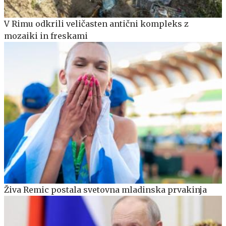
V Rimu odkrili veličasten antični kompleks z
mozaiki in freskami
Živa Remic postala svetovna mladinska prvakinja