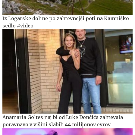
Iz Logarske doline po zahtevnejši poti na Kamniško
sedlo #video
Anamaria Goltes naj bi od Luke Dončića zahtevala
poravnavo v višini slabih 44 milijonov evrov