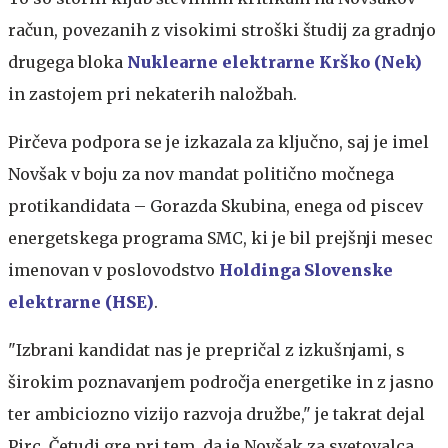
račun, povezanih z visokimi stroški študij za gradnjo
drugega bloka
Nuklearne elektrarne Krško (Nek)
in zastojem pri nekaterih naložbah.
Pirčeva podpora se je izkazala za ključno, saj je imel
Novšak v boju za nov mandat politično močnega
protikandidata – Gorazda Skubina, enega od piscev
energetskega programa SMC, ki je bil prejšnji mesec
imenovan v poslovodstvo
Holdinga Slovenske
elektrarne (HSE)
.
"Izbrani kandidat nas je prepričal z izkušnjami, s
širokim poznavanjem področja energetike in z jasno
ter ambiciozno vizijo razvoja družbe," je takrat dejal
Pirc. Četudi gre pri tem, da je Novšak za svetovalca