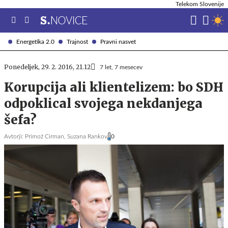
Telekom Slovenije
Energetika 2.0
Trajnost
Pravni nasvet
Ponedeljek, 29. 2. 2016, 21.12
7 let, 7 mesecev
Korupcija ali klientelizem: bo SDH
odpoklical svojega nekdanjega
šefa?
Avtorji:
Primož Cirman,
Suzana Rankov
0