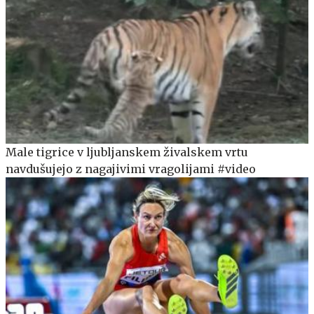
Male tigrice v ljubljanskem živalskem vrtu
navdušujejo z nagajivimi vragolijami #video