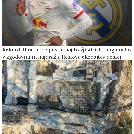
Rekord: Diomande postal najdražji afriški nogometaš
v zgodovini in najdražja Realova okrepitev doslej