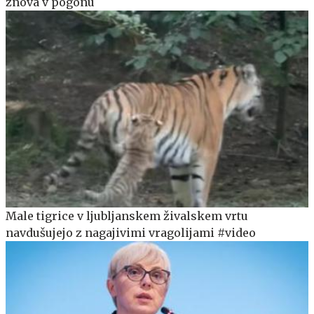
znova v pogonu
Male tigrice v ljubljanskem živalskem vrtu
navdušujejo z nagajivimi vragolijami #video