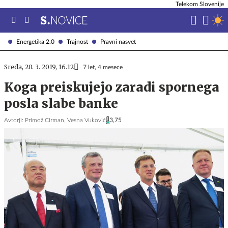
Telekom Slovenije
Energetika 2.0
Trajnost
Pravni nasvet
Sreda, 20. 3. 2019, 16.12
7 let, 4 mesece
Koga preiskujejo zaradi spornega
posla slabe banke
Avtorji:
Primož Cirman,
Vesna Vuković
3,75