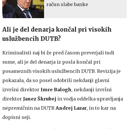
račun slabe banke
Ali je del denarja končal pri visokih
uslužbencih DUTB?
Kriminalisti naj bi že pred časom preverjali tudi
sume, ali je del denarja iz posla končal pri
posameznih visokih uslužbencih DUTB. Revizija je
pokazala, da so posel odobrili nekdanji glavni
izvršni direktor
Imre Balogh
, nekdanji izvršni
direktor
Janez Škrubej
in vodja oddelka upravljanja
nepremičnin na DUTB
Andrej Lazar
, in to kar na
dopisni seji.