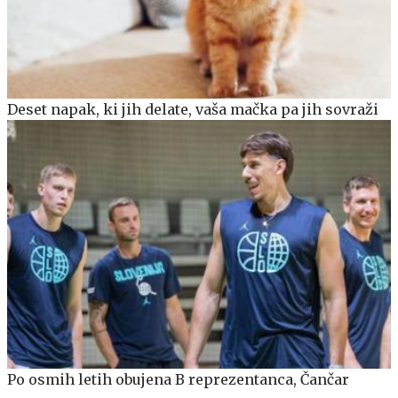
Deset napak, ki jih delate, vaša mačka pa jih sovraži
Po osmih letih obujena B reprezentanca, Čančar