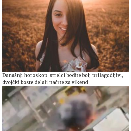
Današnji horoskop: strelci bodite bolj prilagodljivi,
dvojčki boste delali načrte za vikend