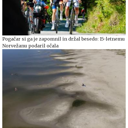
Pogačar si ga je zapomnil in držal besedo: 15-letnemu
Norvežanu podaril očala