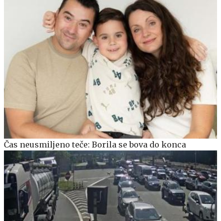
Čas neusmiljeno teče: Borila se bova do konca