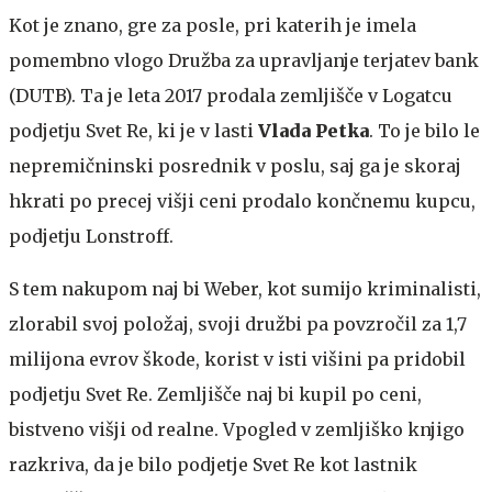
Kot je znano, gre za posle, pri katerih je imela
pomembno vlogo Družba za upravljanje terjatev bank
(DUTB). Ta je leta 2017 prodala zemljišče v Logatcu
podjetju Svet Re, ki je v lasti
Vlada Petka
. To je bilo le
nepremičninski posrednik v poslu, saj ga je skoraj
hkrati po precej višji ceni prodalo končnemu kupcu,
podjetju Lonstroff.
S tem nakupom naj bi Weber, kot sumijo kriminalisti,
zlorabil svoj položaj, svoji družbi pa povzročil za 1,7
milijona evrov škode, korist v isti višini pa pridobil
podjetju Svet Re. Zemljišče naj bi kupil po ceni,
bistveno višji od realne. Vpogled v zemljiško knjigo
razkriva, da je bilo podjetje Svet Re kot lastnik