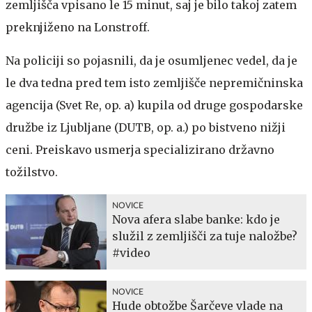
zemljišča vpisano le 15 minut, saj je bilo takoj zatem
preknjiženo na Lonstroff.
Na policiji so pojasnili, da je osumljenec vedel, da je
le dva tedna pred tem isto zemljišče nepremičninska
agencija (Svet Re, op. a) kupila od druge gospodarske
družbe iz Ljubljane (DUTB, op. a.) po bistveno nižji
ceni. Preiskavo usmerja specializirano državno
tožilstvo.
NOVICE
Nova afera slabe banke: kdo je
služil z zemljišči za tuje naložbe?
#video
NOVICE
Hude obtožbe Šarčeve vlade na