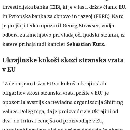
investicijska banka (EIB), ki je v lasti držav članic EU,
in Evropska banka za obnovo in razvoj (EBRD). Na to
je prejšnji teden opozoril
Georg Strasser
, vodja
odbora za kmetijstvo pri vladajoči ljudski stranki, iz
katere prihaja tudi kancler
Sebastian Kurz
.
Ukrajinske kokoši skozi stranska vrata
v EU
"Z denarjem držav EU so kokoši ukrajinskih
oligarhov skozi stranska vrata prišle v EU," je
opozorila avstrijska nevladna organizacija Shifting
Values. Poleg tega, da je proizvodnja v Ukrajini od
dva- do trikrat cenejša od proizvodnje v EU,
ukrajinski proizvajalci od države dobivajo še okrog