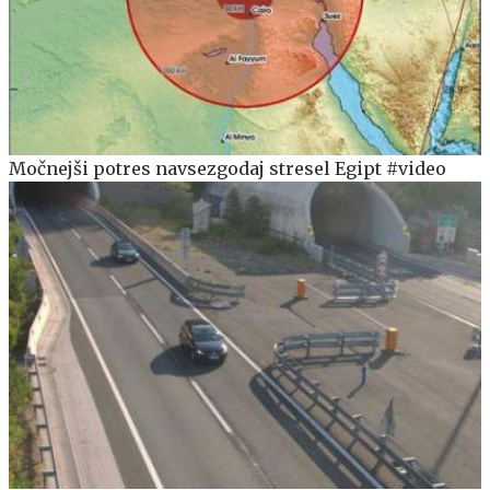
Močnejši potres navsezgodaj stresel Egipt #video