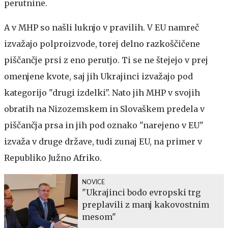
perutnine.
A v MHP so našli luknjo v pravilih. V EU namreč
izvažajo polproizvode, torej delno razkoščičene
piščančje prsi z eno perutjo. Ti se ne štejejo v prej
omenjene kvote, saj jih Ukrajinci izvažajo pod
kategorijo "drugi izdelki". Nato jih MHP v svojih
obratih na Nizozemskem in Slovaškem predela v
piščančja prsa in jih pod oznako "narejeno v EU"
izvaža v druge države, tudi zunaj EU, na primer v
Republiko Južno Afriko.
NOVICE
"Ukrajinci bodo evropski trg
preplavili z manj kakovostnim
mesom"