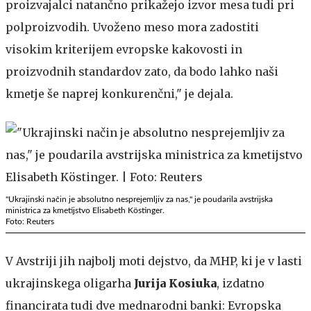
proizvajalci natančno prikažejo izvor mesa tudi pri
polproizvodih. Uvoženo meso mora zadostiti
visokim kriterijem evropske kakovosti in
proizvodnih standardov zato, da bodo lahko naši
kmetje še naprej konkurenčni," je dejala.
"Ukrajinski način je absolutno nesprejemljiv za nas," je poudarila avstrijska
ministrica za kmetijstvo Elisabeth Köstinger.
Foto: Reuters
V Avstriji jih najbolj moti dejstvo, da MHP, ki je v lasti
ukrajinskega oligarha
Jurija Kosiuka
, izdatno
financirata tudi dve mednarodni banki: Evropska