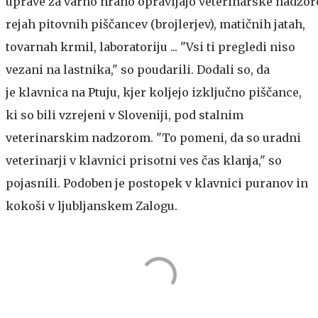
uprave za varno hrano opravljajo veterinarske nadzor
rejah pitovnih piščancev (brojlerjev), matičnih jatah,
tovarnah krmil, laboratoriju ... "Vsi ti pregledi niso
vezani na lastnika," so poudarili. Dodali so, da
je klavnica na Ptuju, kjer koljejo izključno piščance,
ki so bili vzrejeni v Sloveniji, pod stalnim
veterinarskim nadzorom. "To pomeni, da so uradni
veterinarji v klavnici prisotni ves čas klanja," so
pojasnili. Podoben je postopek v klavnici puranov in
kokoši v ljubljanskem Zalogu.