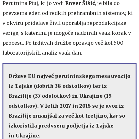
Perutnina Ptuj, ki jo vodi
Enver Šišić
, je bila do
prevzema eden od redkih prehrambnih sistemov, ki
v okviru pridelave živil uporablja reprodukcijske
verige, s katerimi je mogoče nadzirati vsak korak v
procesu. Po trditvah družbe opravijo več kot 500
laboratorijskih analiz vsak dan.
Države EU največ perutninskega mesa uvozijo
iz Tajske (dobrih 38 odstotkov) ter iz
Brazilije (37 odstotkov) in Ukrajine (15
odstotkov). V letih 2017 in 2018 se je uvoz iz
Brazilije zmanjšal za več kot tretjino, kar so
izkoristila predvsem podjetja iz Tajske
in Ukrajine.