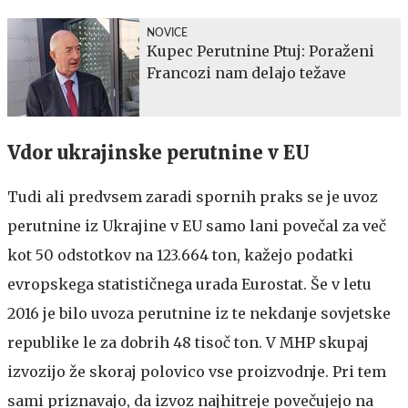
NOVICE
Kupec Perutnine Ptuj: Poraženi
Francozi nam delajo težave
Vdor ukrajinske perutnine v EU
Tudi ali predvsem zaradi spornih praks se je uvoz
perutnine iz Ukrajine v EU samo lani povečal za več
kot 50 odstotkov na 123.664 ton, kažejo podatki
evropskega statističnega urada Eurostat. Še v letu
2016 je bilo uvoza perutnine iz te nekdanje sovjetske
republike le za dobrih 48 tisoč ton. V MHP skupaj
izvozijo že skoraj polovico vse proizvodnje. Pri tem
sami priznavajo, da izvoz najhitreje povečujejo na