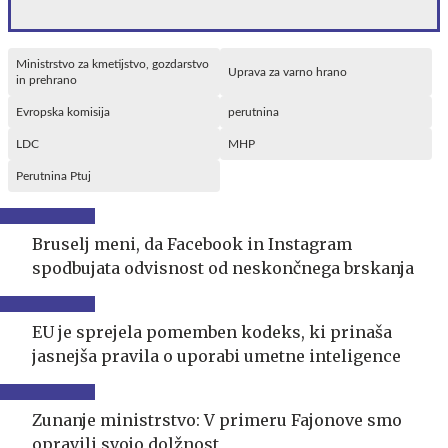
Ministrstvo za kmetijstvo, gozdarstvo
Uprava za varno hrano
in prehrano
Evropska komisija
perutnina
LDC
MHP
Perutnina Ptuj
Bruselj meni, da Facebook in Instagram
spodbujata odvisnost od neskončnega brskanja
EU je sprejela pomemben kodeks, ki prinaša
jasnejša pravila o uporabi umetne inteligence
Zunanje ministrstvo: V primeru Fajonove smo
opravili svojo dolžnost