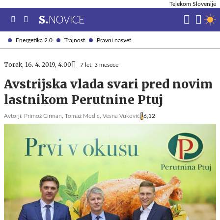
Telekom Slovenije
Energetika 2.0
Trajnost
Pravni nasvet
Torek, 16. 4. 2019, 4.00
7 let, 3 mesece
Avstrijska vlada svari pred novim
lastnikom Perutnine Ptuj
Avtorji:
Primož Cirman,
Tomaž Modic,
Vesna Vuković
6,12