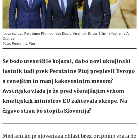
Nova uprava Perutnine Ptuj: od leve David Visenjak, Enver Šišić in Yevheniy A.
Dranov.
Foto: Perutnina Ptuj
Se bodo uresničile bojazni, da bo novi ukrajinski
lastnik tudi prek Perutnine Ptuj preplavil Evropo
s cenejšim in manj kakovostnim mesom?
Avstrijska vlada je že pred včerajšnjim vrhom
kmetijskih ministrov EU zahtevala ukrepe. Na
čigavo stran bo stopila Slovenija?
Medtem ko je slovenska oblast brez pripomb vrata do