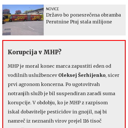
NOVICE
Državo bo ponesrečena obramba
Perutnine Ptuj stala milijone
Korupcija v MHP?
MHP je moral konec marca zapustiti eden od
vodilnih uslužbencev
Oleksej Šerhijenko
, sicer
prvi agronom koncerna. Po ugotovitvah
notranjih služb je bil suspendiran zaradi suma
korupcije. V obdobju, ko je MHP z razpisom
iskal dobavitelje pesticidov in gnojil, naj bi
namreč iz neznanih virov prejel 116 tisoč