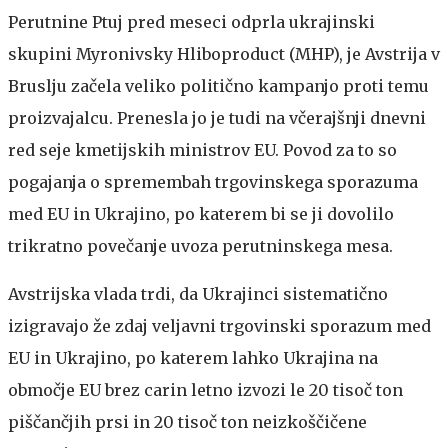
Perutnine Ptuj pred meseci odprla ukrajinski
skupini Myronivsky Hliboproduct (MHP), je Avstrija v
Bruslju začela veliko politično kampanjo proti temu
proizvajalcu. Prenesla jo je tudi na včerajšnji dnevni
red seje kmetijskih ministrov EU. Povod za to so
pogajanja o spremembah trgovinskega sporazuma
med EU in Ukrajino, po katerem bi se ji dovolilo
trikratno povečanje uvoza perutninskega mesa.
Avstrijska vlada trdi, da Ukrajinci sistematično
izigravajo že zdaj veljavni trgovinski sporazum med
EU in Ukrajino, po katerem lahko Ukrajina na
območje EU brez carin letno izvozi le 20 tisoč ton
piščančjih prsi in 20 tisoč ton neizkoščičene